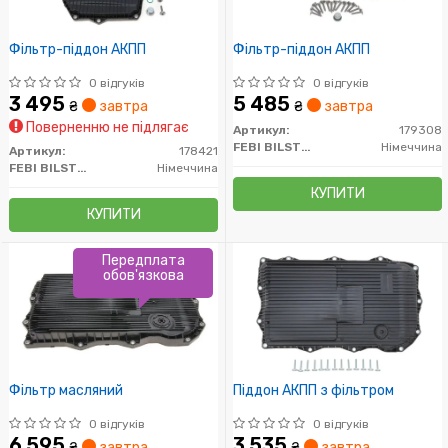
Фільтр-піддон АКПП
Фільтр-піддон АКПП
0 відгуків
0 відгуків
3 495
5 485
₴
завтра
₴
завтра
Поверненню не підлягає
Артикул:
179308
FEBI BILSTEIN
Німеччина
Артикул:
178421
FEBI BILSTEIN
Німеччина
КУПИТИ
КУПИТИ
Передплата
обов'язкова
Фільтр масляний
Піддон АКПП з фільтром
0 відгуків
0 відгуків
6 595
3 535
₴
завтра
₴
завтра