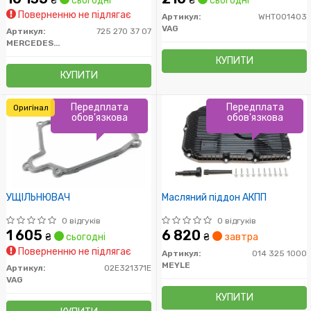
₴
сьогодні
₴
сьогодні
Поверненню не підлягає
Артикул:
WHT001403
VAG
Артикул:
725 270 37 07
MERCEDES-BENZ
КУПИТИ
КУПИТИ
Передплата
Передплата
Оригінал
обов'язкова
обов'язкова
УЩІЛЬНЮВАЧ
Масляний піддон АКПП
0 відгуків
0 відгуків
1 605
6 820
₴
сьогодні
₴
завтра
Поверненню не підлягає
Артикул:
014 325 1000
MEYLE
Артикул:
02E321371E
VAG
КУПИТИ