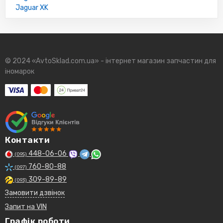
Jaguar XK
© 2024 «AvtoSklad.com.ua» - інтернет магазин запчастин для
іномарок
Контакти
448-06-06
(095)
760-80-88
(097)
309-89-89
(093)
Замовити дзвінок
Запит на VIN
Графік роботи