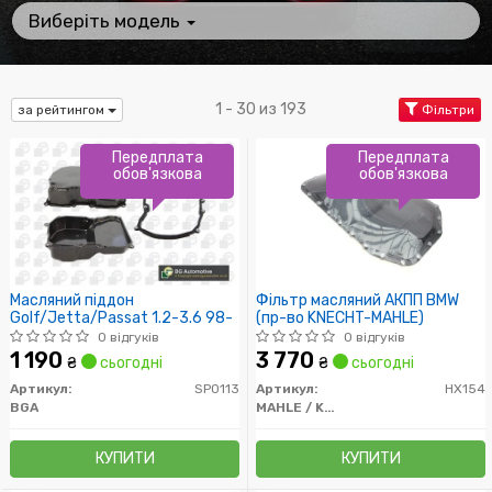
Виберіть модель
1 - 30 из 193
за рейтингом
Фільтри
Передплата
Передплата
обов'язкова
обов'язкова
Масляний піддон
Фільтр масляний АКПП BMW
Golf/Jetta/Passat 1.2-3.6 98-
(пр-во KNECHT-MAHLE)
0 відгуків
0 відгуків
1 190
3 770
₴
сьогодні
₴
сьогодні
Артикул:
SP0113
Артикул:
HX154
BGA
MAHLE / KNECHT
КУПИТИ
КУПИТИ