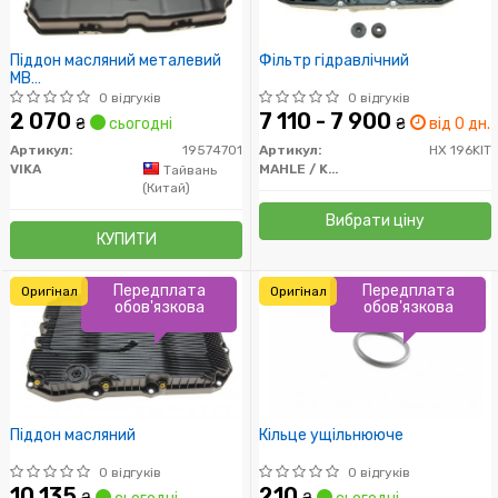
Піддон масляний металевий
Фільтр гідравлічний
MB
W203/W204/W211/W212/W220/W221
0 відгуків
0 відгуків
(19574701) vika
2 070
7 110 - 7 900
₴
сьогодні
₴
від 0 дн.
Артикул:
19574701
Артикул:
HX 196KIT
VIKA
MAHLE / KNECHT
Тайвань
(Китай)
Вибрати ціну
КУПИТИ
Передплата
Передплата
Оригінал
Оригінал
обов'язкова
обов'язкова
Піддон масляний
Кільце ущільнююче
0 відгуків
0 відгуків
10 135
210