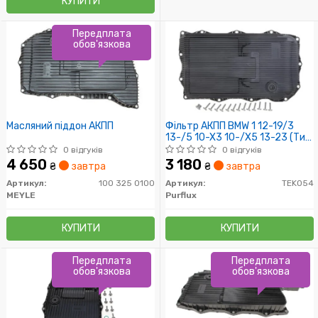
КУПИТИ
Передплата
обов'язкова
Масляний піддон АКПП
Фільтр АКПП BMW 1 12-19/3
13-/5 10-X3 10-/X5 13-23 (Тип
КП: 8HP45Z)
0 відгуків
0 відгуків
4 650
3 180
₴
завтра
₴
завтра
Артикул:
100 325 0100
Артикул:
TEK054
MEYLE
Purflux
КУПИТИ
КУПИТИ
Передплата
Передплата
обов'язкова
обов'язкова