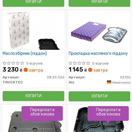
КУПИТИ
КУПИТИ
Маслозбірник (піддон)
Прокладка масляного піддону
0 відгуків
0 відгуків
3 230
1 145
₴
завтра
₴
завтра
Артикул:
08.25.026
Артикул:
52726
TRUCKTEC
Aic
Німеччина
КУПИТИ
КУПИТИ
Передплата
Передплата
обов'язкова
обов'язкова