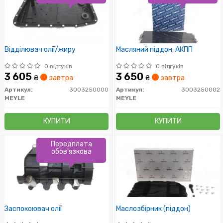
Відділювач олії/жиру
Масляний піддон, АКПП
0 відгуків
0 відгуків
3 605
3 650
₴
завтра
₴
завтра
Артикул:
3003250000
Артикул:
3003250002
MEYLE
MEYLE
КУПИТИ
КУПИТИ
Передплата
обов'язкова
Заспокоювач олії
Маслозбірник (піддон)