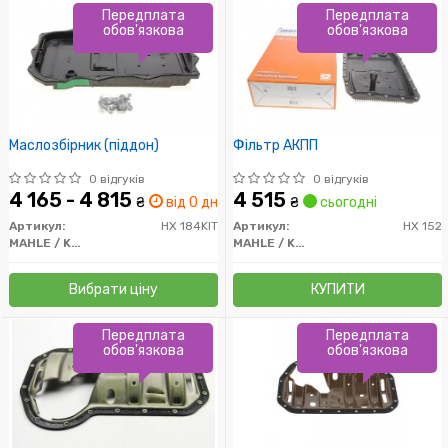
Передплата
Передплата
обов'язкова
обов'язкова
Маслозбірник (піддон)
Фільтр АКПП
0 відгуків
0 відгуків
4 165 - 4 815
4 515
₴
від 0 дн.
₴
сьогодні
Артикул:
HX 184KIT
Артикул:
HX 152
MAHLE / KNECHT
MAHLE / KNECHT
Вибрати ціну
КУПИТИ
Передплата
Передплата
обов'язкова
обов'язкова