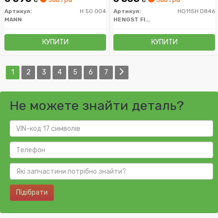
Артикул:
H 50 004
Артикул:
HG115H D846
MANN
HENGST FILTER
КУПИТИ
КУПИТИ
1
2
3
4
5
6
7
Не можете знайти деталь?
Підібрати