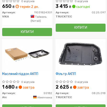
0 відгуків
0 відгуків
650
3 415
₴
термін 2 дн.
₴
сьогодні
Артикул:
11031824301
Артикул:
02.25.097
VIKA
TRUCKTEC
Тайвань
(Китай)
КУПИТИ
КУПИТИ
Масляний піддон АКПП
Фільтр АКПП
0 відгуків
0 відгуків
1 680
2 625
₴
завтра
₴
завтра
Артикул:
55182
Артикул:
08.25.018
Aic
TRUCKTEC
Німеччина