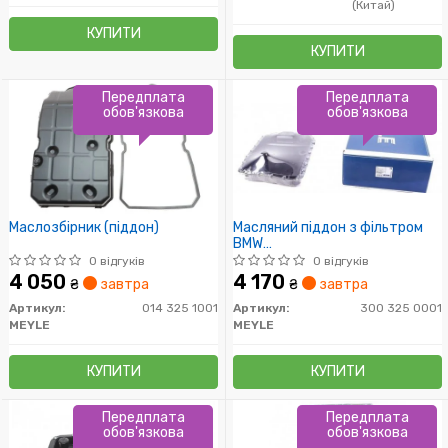
(Китай)
КУПИТИ
КУПИТИ
Передплата
Передплата
обов'язкова
обов'язкова
Маслозбірник (піддон)
Масляний піддон з фільтром
BMW
E60/E61/E63/E64/E87/E90/E9
0 відгуків
0 відгуків
4 050
4 170
₴
завтра
₴
завтра
Артикул:
014 325 1001
Артикул:
300 325 0001
MEYLE
MEYLE
КУПИТИ
КУПИТИ
Передплата
Передплата
обов'язкова
обов'язкова