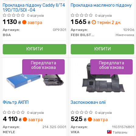
Прокладка піддону Caddy II/T4
Прокладка масляного піддону
1.9D/TD/SDI -04
0 відгуків
0 відгуків
1 130
1 565
₴
завтра
₴
термін 2 дн.
Артикул:
OP9301
Артикул:
10906
BGA
FEBI BILSTEIN
Німеччина
КУПИТИ
КУПИТИ
Передплата
Передплата
обов'язкова
обов'язкова
Фільтр АКПП
Заспокоювач олії
0 відгуків
0 відгуків
4 110
525
₴
завтра
₴
завтра
Артикул:
214 325 0001
Артикул:
11031576801
MEYLE
VIKA
Тайвань