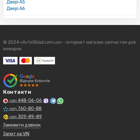
Двері A5
Двері A6
© 2024 «AvtoSklad.com.ua» - інтернет магазин запчастин для
іномарок
Контакти
448-06-06
(095)
760-80-88
(097)
309-89-89
(093)
Замовити дзвінок
Запит на VIN