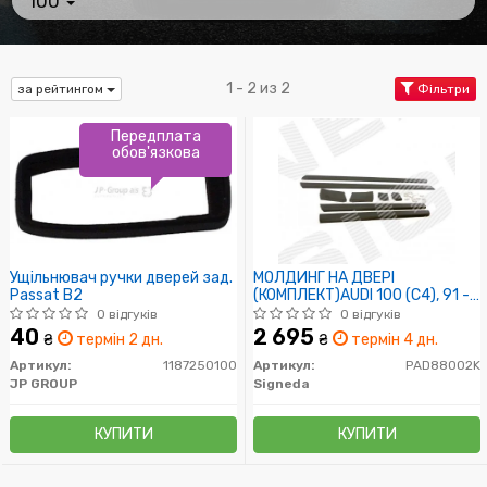
100
1 - 2 из 2
за рейтингом
Фільтри
Передплата
обов'язкова
Ущільнювач ручки дверей зад.
МОЛДИНГ НА ДВЕРІ
Passat B2
(КОМПЛЕКТ)AUDI 100 (C4), 91 -
94
0 відгуків
0 відгуків
40
2 695
₴
термін 2 дн.
₴
термін 4 дн.
Артикул:
1187250100
Артикул:
PAD88002K
JP GROUP
Signeda
КУПИТИ
КУПИТИ