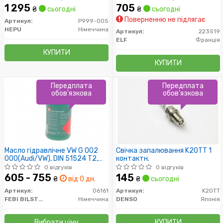
1 295
705
₴
сьогодні
₴
сьогодні
Поверненню не підлягає
Артикул:
P999-005
HEPU
Німеччина
Артикул:
223519
ELF
Франція
КУПИТИ
КУПИТИ
Передплата
Передплата
обов'язкова
обов'язкова
Масло гідравлічне VW G 002
Свічка запалювання K20TT 1
000(Audi/VW), DIN 51524 T2,
контактн.
ISO 7
0 відгуків
0 відгуків
605 - 755
145
₴
від 0 дн.
₴
сьогодні
Артикул:
06161
Артикул:
K20TT
FEBI BILSTEIN
Німеччина
DENSO
Японія
Вибрати ціну
КУПИТИ