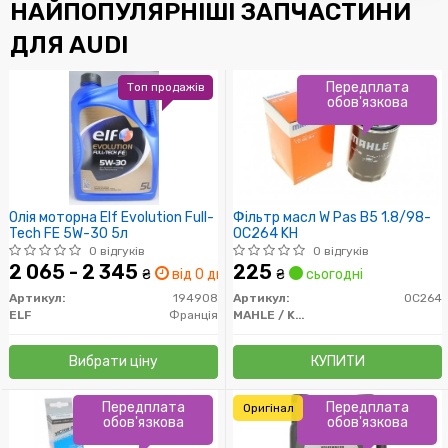
НАЙПОПУЛЯРНІШІ ЗАПЧАСТИНИ
ДЛЯ AUDI
Передплата
Топ продажів
обов'язкова
Олія моторна Elf Evolution Full-
Фільтр масл W Pas B5 1.8/98-
Tech FE 5W-30 5л
OC264 KH
0 відгуків
0 відгуків
2 065 - 2 345
225
₴
від 0 дн.
₴
сьогодні
Артикул:
194908
Артикул:
OC264
ELF
Франція
MAHLE / KNECHT
Вибрати ціну
КУПИТИ
Передплата
Передплата
Оригінал
обов'язкова
обов'язкова