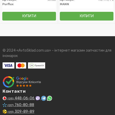
Purflux
MANN
КУПИТИ
КУПИТИ
© 2024 «AvtoSklad.com.ua» - інтернет магазин запчастин для
іномарок
Контакти
448-06-06
(095)
760-80-88
(097)
309-89-89
(093)