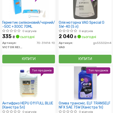
Герметик силіконовий/чорний/
Олія моторна VAG Special G
-50C +300C 70ML
5W-40 (5 л)
0 відгуків
0 відгуків
335
2 040
₴
сьогодні
₴
сьогодні
Артикул:
70-31414-10
Артикул:
gs55502m4
VICTOR REINZ
VAG
КУПИТИ
КУПИТИ
Топ продажів
Топ продажів
Антифриз HEPU G11 FULL BLUE
Олива трансміс. ELF TRANSELF
(Каністра 5л)
NFX SAE 75W (Каністра 1л)
0 відгуків
0 відгуків