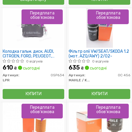
Передплата
Передплата
обов'язкова
обов'язкова
Колодка гальм. диск. AUDI,
Фільтр олії VW/SEAT/SKODA 1.2
CITROEN, FORD, PEUGEOT,
(мот. AZQ/AWY) 2/02-
RENAULT, SEAT, SKODA, VW
0 відгуків
0 відгуків
задн. (вир-во LPR)
610
635
₴
сьогодні
₴
сьогодні
Артикул:
05P634
Артикул:
OC 456
LPR
MAHLE / KNECHT
КУПИТИ
КУПИТИ
Передплата
Передплата
обов'язкова
обов'язкова