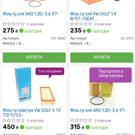
Фільтр олії VAG 1.2D-3.6 97-
Фільтр олії VW GOLF 1,4
8/97-/SEAT
AROSA/CORDOBA/IBIZA
0 відгуків
0 відгуків
275
235
₴
сьогодні
₴
сьогодні
Артикул:
OX 188D
Артикул:
OC 295
MAHLE / KNECHT
MAHLE / KNECHT
КУПИТИ
КУПИТИ
Передплата
Топ продажів
обов'язкова
Фільтр повітря VW GOLF V 1.9
Фільтр олії VAG 1.2D-3.6 97-
TDI 11/03-
0 відгуків
0 відгуків
450
315
₴
сьогодні
₴
сьогодні
Артикул:
A1160
Артикул:
HU 719/7 x