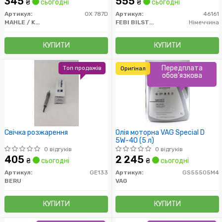
345
555
₴
сьогодні
₴
сьогодні
Артикул:
OX 787D
Артикул:
46161
MAHLE / KNECHT
FEBI BILSTEIN
Німеччина
КУПИТИ
КУПИТИ
Передплата
Топ продажів
Оригінал
обов'язкова
Свічка розжарення
Олія моторна VAG Special D
5W-40 (5 л)
0 відгуків
0 відгуків
405
2 245
₴
сьогодні
₴
сьогодні
Артикул:
GE133
Артикул:
GS55505M4
BERU
VAG
КУПИТИ
КУПИТИ