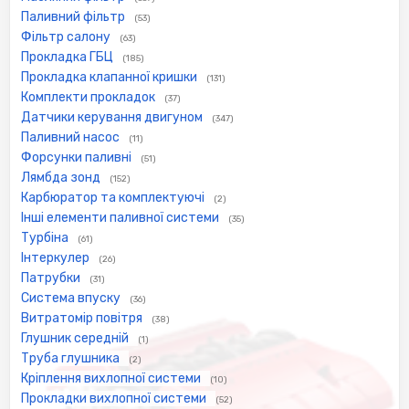
Паливний фільтр
(53)
Фільтр салону
(63)
Прокладка ГБЦ
(185)
Прокладка клапанної кришки
(131)
Комплекти прокладок
(37)
Датчики керування двигуном
(347)
Паливний насос
(11)
Форсунки паливні
(51)
Лямбда зонд
(152)
Карбюратор та комплектуючі
(2)
Інші елементи паливної системи
(35)
Турбіна
(61)
Інтеркулер
(26)
Патрубки
(31)
Система впуску
(36)
Витратомір повітря
(38)
Глушник середній
(1)
Труба глушника
(2)
Кріплення вихлопної системи
(10)
Прокладки вихлопної системи
(52)