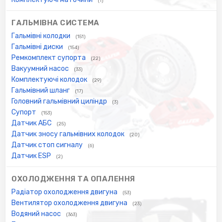
(1)
ГАЛЬМІВНА СИСТЕМА
Гальмівні колодки
(151)
Гальмівні диски
(154)
Ремкомплект супорта
(22)
Вакуумний насос
(33)
Комплектуючі колодок
(29)
Гальмівний шланг
(17)
Головний гальмівний циліндр
(3)
Супорт
(153)
Датчик АБС
(25)
Датчик зносу гальмівних колодок
(20)
Датчик стоп сигналу
(6)
Датчик ESP
(2)
ОХОЛОДЖЕННЯ ТА ОПАЛЕННЯ
Радіатор охолодження двигуна
(53)
Вентилятор охолодження двигуна
(23)
Водяний насос
(363)