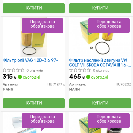
КУПИТИ
КУПИТИ
Передплата
Передплата
обов'язкова
обов'язкова
Фільтр олії VAG 1.2D-3.6 97-
Фільтр масляний двигуна VW
GOLF VII, SKODA OCTAVIA III 1.6-
2.0 TDI 13- (пр-во MANN)
0 відгуків
0 відгуків
315
465
₴
сьогодні
₴
сьогодні
Артикул:
HU 719/7 x
Артикул:
HU7020Z
MANN
MANN
КУПИТИ
КУПИТИ
Передплата
Передплата
обов'язкова
обов'язкова