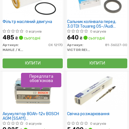
Фільтр масляний двигуна
Сальник колінвала перед.
3.0TDI Touareg 05-/Audi
A4/A5/A6 06
0 відгуків
0 відгуків
485
640
₴
сьогодні
₴
сьогодні
Артикул:
OX 1217D
Артикул:
81-36027-00
MAHLE / KNECHT
VICTOR REINZ
КУПИТИ
КУПИТИ
Передплата
обов'язкова
Акумулятор 80Ah-12v BOSCH
Свічка розжарювання
AGM (S5A11)
(315x175x190),R,EN800
0 відгуків
0 відгуків