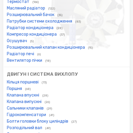
Термостат
(166)
Масляний радіатор
(122)
Розширювальний бачок
(35)
Патрубки системи охолодження
(83)
Радіатор кондиціонера
(28)
Компресор кондиціонера
(37)
Осушувач
(5)
Розширювальний клапан кондиціонера
(15)
Радіатор печі
(6)
Вентилятор пічки
(18)
ДВИГУН І СИСТЕМА ВИХЛОПУ
Кільця поршневі
(73)
Поршня
(68)
Клапана впускні
(28)
Клапана випускні
(26)
Сальники клапанів
(29)
Гідрокомпенсатори
(41)
Болти головки блоку циліндрів
(27)
Розподільний вал
(49)