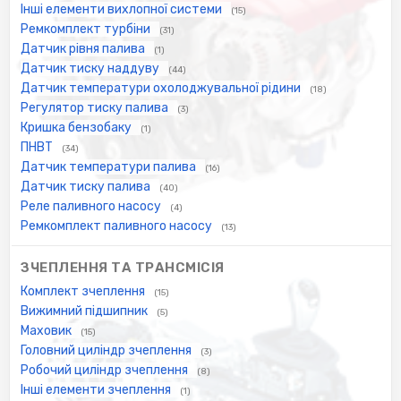
Інші елементи вихлопної системи
(15)
Ремкомплект турбіни
(31)
Датчик рівня палива
(1)
Датчик тиску наддуву
(44)
Датчик температури охолоджувальної рідини
(18)
Регулятор тиску палива
(3)
Кришка бензобаку
(1)
ПНВТ
(34)
Датчик температури палива
(16)
Датчик тиску палива
(40)
Реле паливного насосу
(4)
Ремкомплект паливного насосу
(13)
ЗЧЕПЛЕННЯ ТА ТРАНСМІСІЯ
Комплект зчеплення
(15)
Вижимний підшипник
(5)
Маховик
(15)
Головний циліндр зчеплення
(3)
Робочий циліндр зчеплення
(8)
Інші елементи зчеплення
(1)