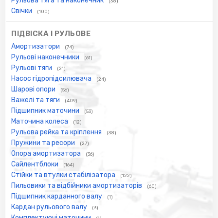
Рульова тяга та наконечник
(38)
Свічки
(100)
ПІДВІСКА І РУЛЬОВЕ
Амортизатори
(74)
Рульові наконечники
(61)
Рульові тяги
(21)
Насос гідропідсилювача
(24)
Шарові опори
(56)
Важелі та тяги
(409)
Підшипник маточини
(53)
Маточина колеса
(12)
Рульова рейка та кріплення
(38)
Пружини та ресори
(27)
Опора амортизатора
(36)
Сайлентблоки
(164)
Стійки та втулки стабілізатора
(122)
Пильовики та відбійники амортизаторів
(60)
Підшипник карданного валу
(1)
Кардан рульового валу
(3)
Комплектуючі маточини