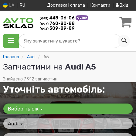
UA
RU
Доставка і оплата
Контакти
Вхід
448-06-06
(095)
760-80-88
(097)
309-89-89
(093)
Яку запчастину шукаєте?
Головна
Audi
A5
Запчастини на
Audi A5
Знайдено 7 912 запчастин
Уточніть автомобіль:
Виберіть рік
Audi