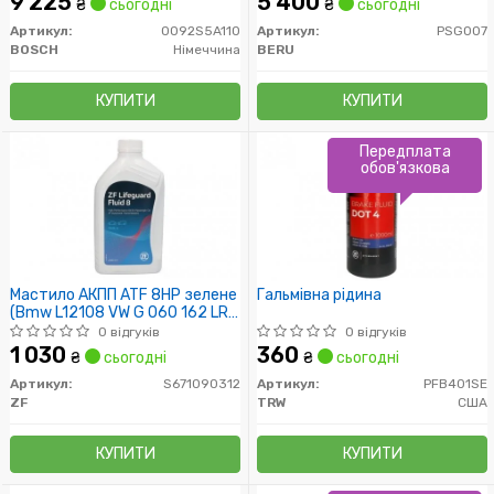
9 225
5 400
₴
сьогодні
₴
сьогодні
Артикул:
0092S5A110
Артикул:
PSG007
BOSCH
Німеччина
BERU
КУПИТИ
КУПИТИ
Передплата
обов'язкова
Мастило АКПП ATF 8HP зелене
Гальмівна рідина
(Bmw L12108 VW G 060 162 LR
023288) 1L
0 відгуків
0 відгуків
1 030
360
₴
сьогодні
₴
сьогодні
Артикул:
S671090312
Артикул:
PFB401SE
ZF
TRW
США
КУПИТИ
КУПИТИ