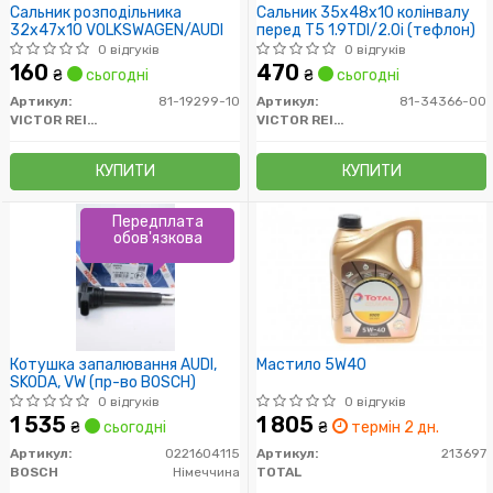
Сальник розподільника
Сальник 35x48x10 колінвалу
32x47x10 VOLKSWAGEN/AUDI
перед T5 1.9TDI/2.0i (тефлон)
0 відгуків
0 відгуків
160
470
₴
сьогодні
₴
сьогодні
Артикул:
81-19299-10
Артикул:
81-34366-00
VICTOR REINZ
VICTOR REINZ
КУПИТИ
КУПИТИ
Передплата
обов'язкова
Котушка запалювання AUDI,
Мастило 5W40
SKODA, VW (пр-во BOSCH)
0 відгуків
0 відгуків
1 535
1 805
₴
сьогодні
₴
термін 2 дн.
Артикул:
0221604115
Артикул:
213697
BOSCH
Німеччина
TOTAL