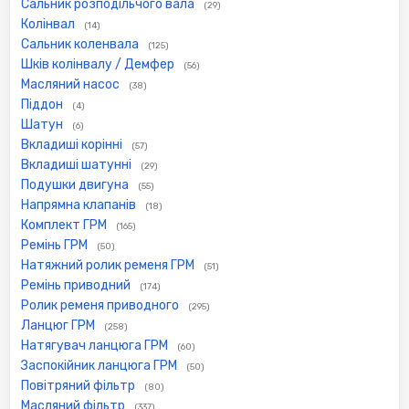
Сальник розподільчого вала
(29)
Колінвал
(14)
Сальник коленвала
(125)
Шків колінвалу / Демфер
(56)
Масляний насос
(38)
Піддон
(4)
Шатун
(6)
Вкладиші корінні
(57)
Вкладиші шатунні
(29)
Подушки двигуна
(55)
Напрямна клапанів
(18)
Комплект ГРМ
(165)
Ремінь ГРМ
(50)
Натяжний ролик ременя ГРМ
(51)
Ремінь приводний
(174)
Ролик ременя приводного
(295)
Ланцюг ГРМ
(258)
Натягувач ланцюга ГРМ
(60)
Заспокійник ланцюга ГРМ
(50)
Повітряний фільтр
(80)
Масляний фільтр
(337)