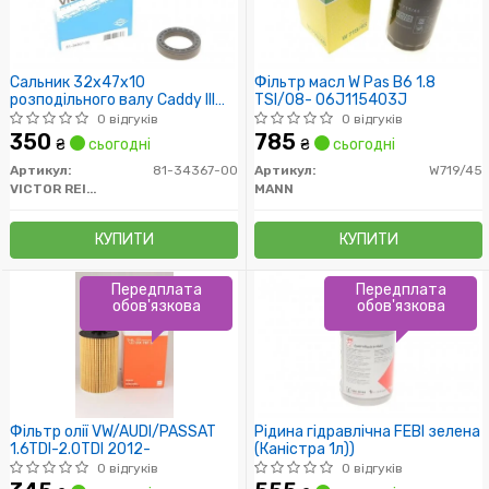
Сальник 32x47x10
Фільтр масл W Pas B6 1.8
розподільного валу Caddy III
TSI/08- 06J115403J
1.6i/1.9/2.0 TDI/SDI 04-
0 відгуків
0 відгуків
(тефлон)
350
785
₴
сьогодні
₴
сьогодні
Артикул:
81-34367-00
Артикул:
W719/45
VICTOR REINZ
MANN
КУПИТИ
КУПИТИ
Передплата
Передплата
обов'язкова
обов'язкова
Фільтр олії VW/AUDI/PASSAT
Рідина гідравлічна FEBI зелена
1.6TDI-2.0TDI 2012-
(Каністра 1л))
0 відгуків
0 відгуків