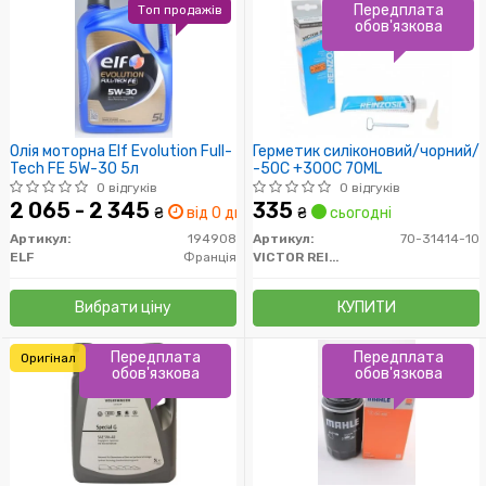
Передплата
Топ продажів
обов'язкова
Олія моторна Elf Evolution Full-
Герметик силіконовий/чорний/
Tech FE 5W-30 5л
-50C +300C 70ML
0 відгуків
0 відгуків
2 065 - 2 345
335
₴
від 0 дн.
₴
сьогодні
Артикул:
194908
Артикул:
70-31414-10
ELF
Франція
VICTOR REINZ
Вибрати ціну
КУПИТИ
Передплата
Передплата
Оригінал
обов'язкова
обов'язкова