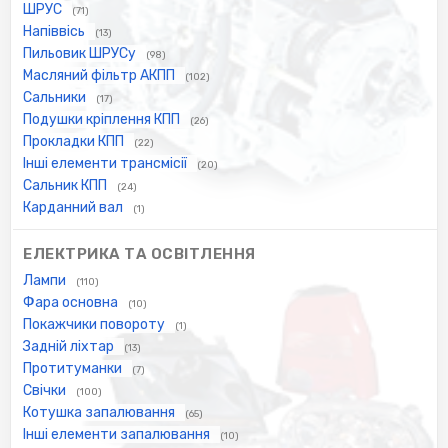
ШРУС
(71)
Напіввісь
(13)
Пильовик ШРУСу
(98)
Масляний фільтр АКПП
(102)
Сальники
(17)
Подушки кріплення КПП
(26)
Прокладки КПП
(22)
Інші елементи трансмісії
(20)
Сальник КПП
(24)
Карданний вал
(1)
ЕЛЕКТРИКА ТА ОСВІТЛЕННЯ
Лампи
(110)
Фара основна
(10)
Покажчики повороту
(1)
Задній ліхтар
(13)
Протитуманки
(7)
Свічки
(100)
Котушка запалювання
(65)
Інші елементи запалювання
(10)