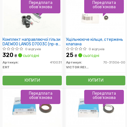
Передплата
Передплата
обов'язкова
обов'язкова
Комплект направляючої гільзи
Ущільнююче кільце, стержень
DAEWOO LANOS D7003C (пр-во
клапана
ERT)
0 відгуків
0 відгуків
320
25
₴
сьогодні
₴
сьогодні
Артикул:
410031
Артикул:
70-31306-00
ERT
VICTOR REINZ
КУПИТИ
КУПИТИ
Передплата
Передплата
обов'язкова
обов'язкова