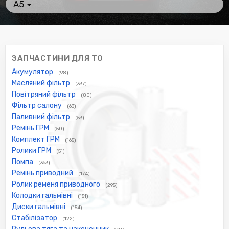
A5
ЗАПЧАСТИНИ ДЛЯ ТО
Акумулятор
(98)
Масляний фільтр
(337)
Повітряний фільтр
(80)
Фільтр салону
(63)
Паливний фільтр
(53)
Ремінь ГРМ
(50)
Комплект ГРМ
(165)
Ролики ГРМ
(51)
Помпа
(363)
Ремінь приводний
(174)
Ролик ременя приводного
(295)
Колодки гальмівні
(151)
Диски гальмівні
(154)
Стабілізатор
(122)