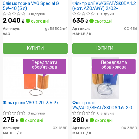
Олія моторна VAG Special G
Фільтр олії VW/SEAT/SKODA 1.2
5W-40 (5 л)
(мот. AZQ/AWY) 2/02-
0 відгуків
0 відгуків
2 040
635
₴
сьогодні
₴
сьогодні
Артикул:
gs55502m4
Артикул:
OC 456
VAG
MAHLE / KNECHT
КУПИТИ
КУПИТИ
Передплата
Передплата
обов'язкова
обов'язкова
Фільтр олії VAG 1.2D-3.6 97-
Фільтр олії
VW/AUDI/SEAT/SKODA 1.6-2.0
TDI 04/08-
0 відгуків
0 відгуків
275
280
₴
сьогодні
₴
сьогодні
Артикул:
OX 188D
Артикул:
OX 388D
MAHLE / KNECHT
MAHLE / KNECHT