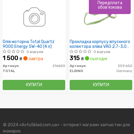
Передплата
обов'язкова
Олія моторна Total Quartz
Прокладка корпусу впускного
9000 Energy 5W-40 (4 л)
колектора зліва VAG 2,7-3,0
TDI (вир-во Elring)
0 відгуків
0 відгуків
1 500
315
₴
завтра
₴
сьогодні
Артикул:
216600
Артикул:
259.650
TOTAL
ELRING
Germany
КУПИТИ
КУПИТИ
© 2024 «AvtoSklad.com.ua» - інтернет магазин запчастин для
іномарок