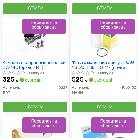
КУПИТИ
КУПИТИ
Передплата
Передплата
обов'язкова
обов'язкова
Комплект направляючої гільзи
Фільтр масляний двигуна VAG
D7214C (пр-во ERT)
1.8, 2.0 TSI, TFSI 11- (пр-во
MANN)
0 відгуків
0 відгуків
325
525
₴
сьогодні
₴
сьогодні
Артикул:
410227
Артикул:
HU6013Z
ERT
MANN
КУПИТИ
КУПИТИ
Передплата
Передплата
обов'язкова
обов'язкова