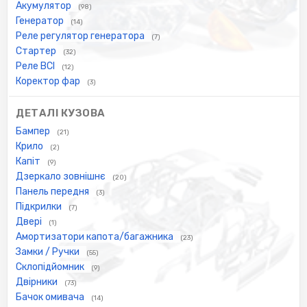
Акумулятор
(98)
Генератор
(14)
Реле регулятор генератора
(7)
Стартер
(32)
Реле ВСІ
(12)
Коректор фар
(3)
ДЕТАЛІ КУЗОВА
Бампер
(21)
Крило
(2)
Капіт
(9)
Дзеркало зовнішнє
(20)
Панель передня
(3)
Підкрилки
(7)
Двері
(1)
Амортизатори капота/багажника
(23)
Замки / Ручки
(55)
Склопідйомник
(9)
Двірники
(73)
Бачок омивача
(14)