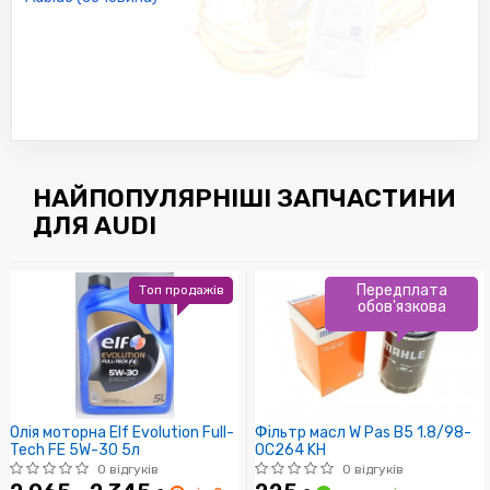
НАЙПОПУЛЯРНІШІ ЗАПЧАСТИНИ
ДЛЯ AUDI
Передплата
Топ продажів
обов'язкова
Олія моторна Elf Evolution Full-
Фільтр масл W Pas B5 1.8/98-
Tech FE 5W-30 5л
OC264 KH
0 відгуків
0 відгуків