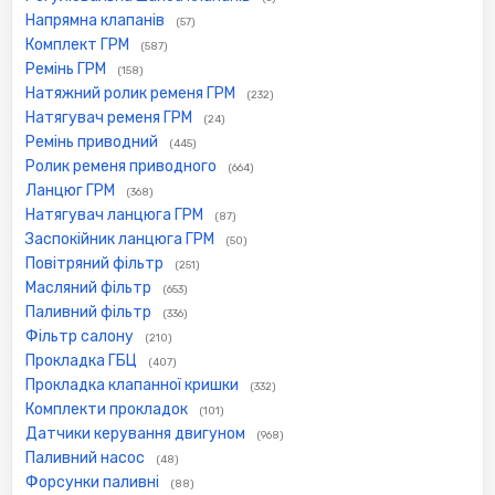
Напрямна клапанів
(57)
Комплект ГРМ
(587)
Ремінь ГРМ
(158)
Натяжний ролик ременя ГРМ
(232)
Натягувач ременя ГРМ
(24)
Ремінь приводний
(445)
Ролик ременя приводного
(664)
Ланцюг ГРМ
(368)
Натягувач ланцюга ГРМ
(87)
Заспокійник ланцюга ГРМ
(50)
Повітряний фільтр
(251)
Масляний фільтр
(653)
Паливний фільтр
(336)
Фільтр салону
(210)
Прокладка ГБЦ
(407)
Прокладка клапанної кришки
(332)
Комплекти прокладок
(101)
Датчики керування двигуном
(968)
Паливний насос
(48)
Форсунки паливні
(88)