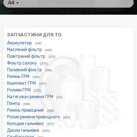
A4
ЗАПЧАСТИНИ ДЛЯ ТО
Акумулятор
(132)
Масляний фільтр
(653)
Повітряний фільтр
(251)
Фільтр салону
(210)
Паливний фільтр
(336)
Ремінь ГРМ
(158)
Комплект ГРМ
(587)
Ролики ГРМ
(232)
Натягувач ременя ГРМ
(24)
Помпа
(656)
Ремінь приводний
(445)
Ролик ременя приводного
(664)
Колодки гальмівні
(707)
Диски гальмівні
(390)