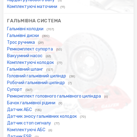
(3)
Комплектуючі маточини
(11)
ГАЛЬМІВНА СИСТЕМА
Гальмівні колодки
(707)
Гальмівні диски
(390)
Трос ручника
(29)
Ремкомплект супорта
(50)
Вакуумний насос
(63)
Комплектуючі колодок
(77)
Гальмівний шланг
(127)
Головний гальмівний циліндр
(38)
Робочий гальмівний циліндр
(7)
Супорт
(567)
Ремкомплект головного гальмівного циліндра
(6)
Бачок гальмівної рідини
(9)
Датчик АБС
(135)
Датчик зносу гальмівних колодок
(70)
Датчик стоп сигналу
(77)
Комплектуючі АБС
(6)
Датчик ESP
(2)