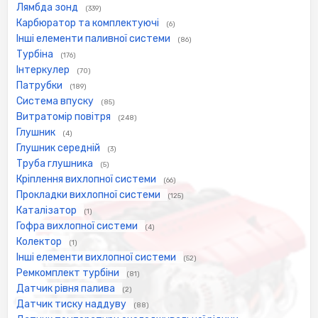
Лямбда зонд
(339)
Карбюратор та комплектуючі
(6)
Інші елементи паливної системи
(86)
Турбіна
(176)
Інтеркулер
(70)
Патрубки
(189)
Система впуску
(85)
Витратомір повітря
(248)
Глушник
(4)
Глушник середній
(3)
Труба глушника
(5)
Кріплення вихлопної системи
(66)
Прокладки вихлопної системи
(125)
Каталізатор
(1)
Гофра вихлопної системи
(4)
Колектор
(1)
Інші елементи вихлопної системи
(52)
Ремкомплект турбіни
(81)
Датчик рівня палива
(2)
Датчик тиску наддуву
(88)