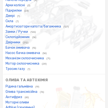
(4)
Арки колісні
(3)
Підкрилки
(23)
Двері
(1)
Скла
(7)
Амортизатори капота/багажника
(127)
Замки / Ручки
(126)
Склопідйомник
(36)
Двірники
(212)
Бачок омивача
(15)
Насос бачка омивача
(56)
Механізм склоочисника
(71)
Мотор склоочисника
(28)
Тросик газу
(1)
ОЛИВА ТА АВТОХІМІЯ
Рідина гальмівна
(19)
Олива трансмісійна
(76)
Антифриз
(65)
Моторні оливи
Adblue (сечовина)