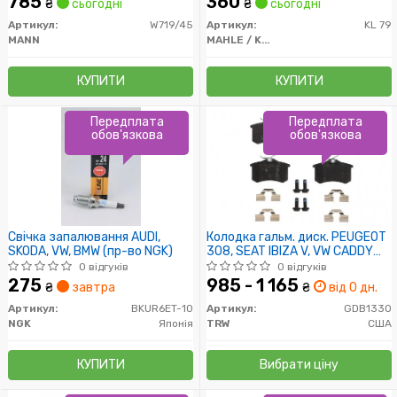
785
360
₴
сьогодні
₴
сьогодні
Артикул:
W719/45
Артикул:
KL 79
MANN
MAHLE / KNECHT
КУПИТИ
КУПИТИ
Передплата
Передплата
обов'язкова
обов'язкова
Свічка запалювання AUDI,
Колодка гальм. диск. PEUGEOT
SKODA, VW, BMW (пр-во NGK)
308, SEAT IBIZA V, VW CADDY
задн. (пр-во TRW)
0 відгуків
0 відгуків
275
985 - 1 165
₴
завтра
₴
від 0 дн.
Артикул:
BKUR6ET-10
Артикул:
GDB1330
NGK
Японія
TRW
США
КУПИТИ
Вибрати ціну