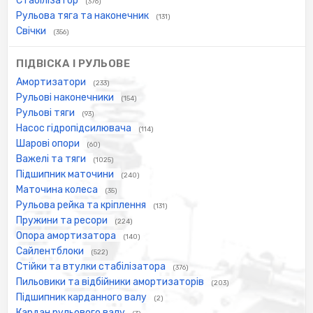
Стабілізатор
(376)
Рульова тяга та наконечник
(131)
Свічки
(356)
ПІДВІСКА І РУЛЬОВЕ
Амортизатори
(233)
Рульові наконечники
(154)
Рульові тяги
(93)
Насос гідропідсилювача
(114)
Шарові опори
(60)
Важелі та тяги
(1025)
Підшипник маточини
(240)
Маточина колеса
(35)
Рульова рейка та кріплення
(131)
Пружини та ресори
(224)
Опора амортизатора
(140)
Сайлентблоки
(522)
Стійки та втулки стабілізатора
(376)
Пильовики та відбійники амортизаторів
(203)
Підшипник карданного валу
(2)
Кардан рульового валу