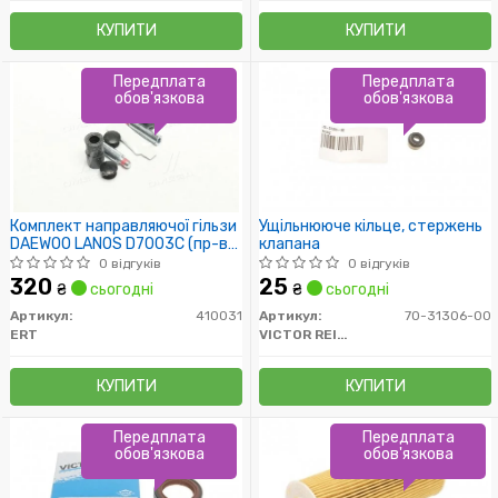
КУПИТИ
КУПИТИ
Передплата
Передплата
обов'язкова
обов'язкова
Комплект направляючої гільзи
Ущільнююче кільце, стержень
DAEWOO LANOS D7003C (пр-во
клапана
ERT)
0 відгуків
0 відгуків
320
25
₴
сьогодні
₴
сьогодні
Артикул:
410031
Артикул:
70-31306-00
ERT
VICTOR REINZ
КУПИТИ
КУПИТИ
Передплата
Передплата
обов'язкова
обов'язкова