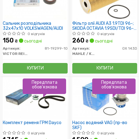
Сальник розподільника
Фільтр олії AUDI A3 1.9TDI 96-;
32x47x10 VOLKSWAGEN/AUDI
SKODA OCTAVIA 1.9SDI/TDI 96-
VW LT 2.5TDi
0 відгуків
0 відгуків
150
260
₴
сьогодні
₴
сьогодні
Артикул:
81-19299-10
Артикул:
OX 143D
VICTOR REINZ
MAHLE / KNECHT
КУПИТИ
КУПИТИ
Передплата
Передплата
обов'язкова
обов'язкова
Комплект ременя ГРМ Dayco
Насос водяний VAG (пр-во
SKF)
0 відгуків
0 відгуків