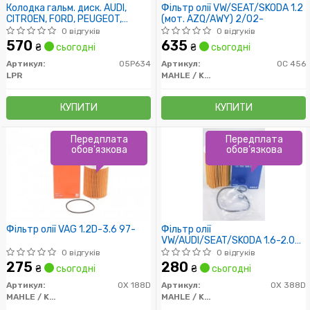
Колодка гальм. диск. AUDI,
Фільтр олії VW/SEAT/SKODA 1.2
CITROEN, FORD, PEUGEOT,
(мот. AZQ/AWY) 2/02-
RENAULT, SEAT, SKODA, VW
0 відгуків
0 відгуків
задн. (вир-во LPR)
570
635
₴
сьогодні
₴
сьогодні
Артикул:
05P634
Артикул:
OC 456
LPR
MAHLE / KNECHT
КУПИТИ
КУПИТИ
Передплата
Передплата
обов'язкова
обов'язкова
Фільтр олії VAG 1.2D-3.6 97-
Фільтр олії
VW/AUDI/SEAT/SKODA 1.6-2.0
TDI 04/08-
0 відгуків
0 відгуків
275
280
₴
сьогодні
₴
сьогодні
Артикул:
OX 188D
Артикул:
OX 388D
MAHLE / KNECHT
MAHLE / KNECHT