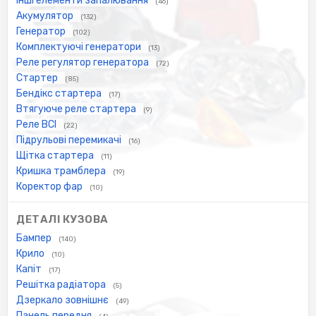
Інші елементи запалювання
(46)
Акумулятор
(132)
Генератор
(102)
Комплектуючі генератори
(13)
Реле регулятор генератора
(72)
Стартер
(85)
Бендікс стартера
(17)
Втягуюче реле стартера
(9)
Реле ВСІ
(22)
Підрульові перемикачі
(16)
Щітка стартера
(11)
Кришка трамблера
(19)
Коректор фар
(10)
ДЕТАЛІ КУЗОВА
Бампер
(140)
Крило
(10)
Капіт
(17)
Решітка радіатора
(5)
Дзеркало зовнішнє
(49)
Панель передня