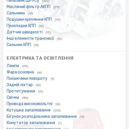
Пильовик ШРУСу
(320)
Масляний фільтр АКПП
(219)
Сальники
(43)
Подушки кріплення КПП
(111)
Прокладки КПП
(59)
Датчик швидкості
(10)
Інші елементи трансмісії
(32)
Сальник КПП
(39)
ЕЛЕКТРИКА ТА ОСВІТЛЕННЯ
Лампи
(371)
Фара основна
(66)
Покажчики повороту
(9)
Задній ліхтар
(59)
Протитуманки
(31)
Свічки
(356)
Провода високовольтні
(65)
Котушка запалювання
(205)
Бігунок розподільника запалювання
(13)
Комутатор запалювання
(7)