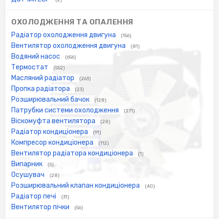
ОХОЛОДЖЕННЯ ТА ОПАЛЕННЯ
Радіатор охолодження двигуна
(156)
Вентилятор охолодження двигуна
(81)
Водяний насос
(656)
Термостат
(552)
Масляний радіатор
(263)
Пропка радіатора
(23)
Розширювальний бачок
(128)
Патрубки системи охолодження
(271)
Віскомуфта вентилятора
(28)
Радіатор кондиціонера
(91)
Компресор кондиціонера
(112)
Вентилятор радіатора кондиціонера
(1)
Випарник
(5)
Осушувач
(28)
Розширювальний клапан кондиціонера
(40)
Радіатор печі
(31)
Вентилятор пічки
(56)