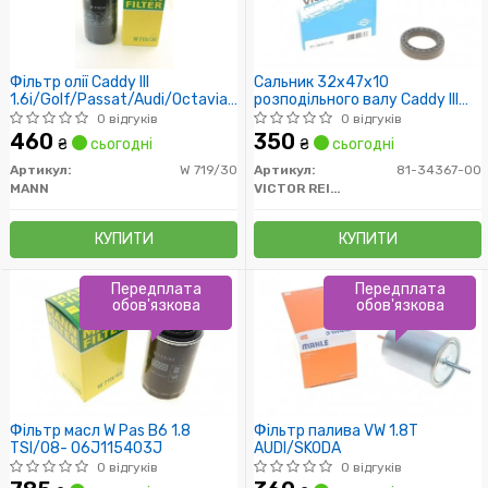
Фільтр олії Caddy III
Сальник 32x47x10
1.6i/Golf/Passat/Audi/Octavia
розподільного валу Caddy III
(бензин
1.6i/1.9/2.0 TDI/SDI 04-
0 відгуків
0 відгуків
(тефлон)
460
350
₴
сьогодні
₴
сьогодні
Артикул:
W 719/30
Артикул:
81-34367-00
MANN
VICTOR REINZ
КУПИТИ
КУПИТИ
Передплата
Передплата
обов'язкова
обов'язкова
Фільтр масл W Pas B6 1.8
Фільтр палива VW 1.8T
TSI/08- 06J115403J
AUDI/SKODA
0 відгуків
0 відгуків