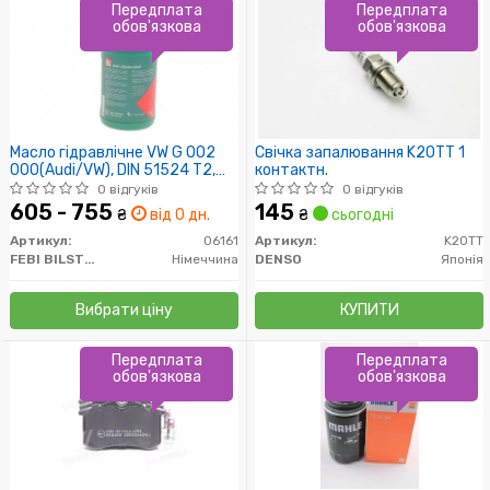
Передплата
Передплата
обов'язкова
обов'язкова
Масло гідравлічне VW G 002
Свічка запалювання K20TT 1
000(Audi/VW), DIN 51524 T2,
контактн.
ISO 7
0 відгуків
0 відгуків
605 - 755
145
₴
від 0 дн.
₴
сьогодні
Артикул:
06161
Артикул:
K20TT
FEBI BILSTEIN
Німеччина
DENSO
Японія
Вибрати ціну
КУПИТИ
Передплата
Передплата
обов'язкова
обов'язкова