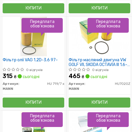
КУПИТИ
КУПИТИ
Передплата
Передплата
обов'язкова
обов'язкова
Фільтр олії VAG 1.2D-3.6 97-
Фільтр масляний двигуна VW
GOLF VII, SKODA OCTAVIA III 1.6-
2.0 TDI 13- (пр-во MANN)
0 відгуків
0 відгуків
315
465
₴
сьогодні
₴
сьогодні
Артикул:
HU 719/7 x
Артикул:
HU7020Z
MANN
MANN
КУПИТИ
КУПИТИ
Передплата
Передплата
обов'язкова
обов'язкова