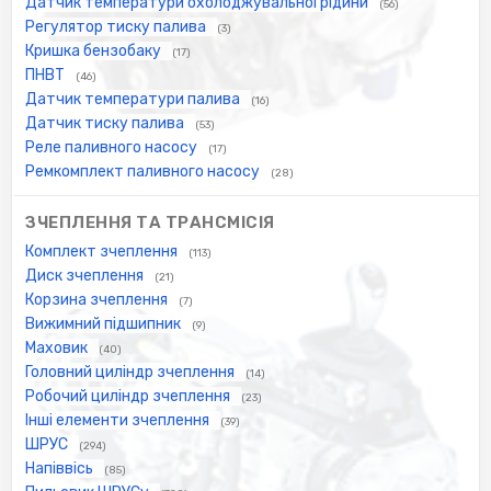
Датчик температури охолоджувальної рідини
(56)
Регулятор тиску палива
(3)
Кришка бензобаку
(17)
ПНВТ
(46)
Датчик температури палива
(16)
Датчик тиску палива
(53)
Реле паливного насосу
(17)
Ремкомплект паливного насосу
(28)
ЗЧЕПЛЕННЯ ТА ТРАНСМІСІЯ
Комплект зчеплення
(113)
Диск зчеплення
(21)
Корзина зчеплення
(7)
Вижимний підшипник
(9)
Маховик
(40)
Головний циліндр зчеплення
(14)
Робочий циліндр зчеплення
(23)
Інші елементи зчеплення
(39)
ШРУС
(294)
Напіввісь
(85)