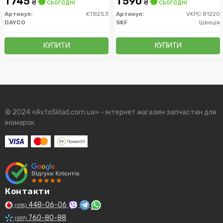
1 745
1 590
₴
сьогодні
₴
сьогодні
Артикул:
KTB253
Артикул:
VKPC 81220
DAYCO
SKF
Швеція
КУПИТИ
КУПИТИ
© 2024 «AvtoSklad.com.ua» - інтернет магазин запчастин для
іномарок
Контакти
448-06-06
(095)
760-80-88
(097)