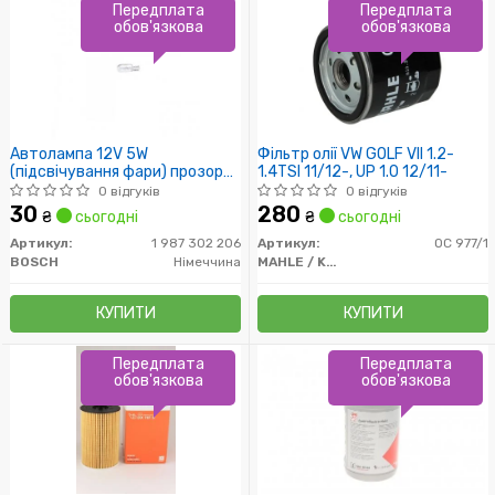
Передплата
Передплата
обов'язкова
обов'язкова
Автолампа 12V 5W
Фільтр олії VW GOLF VII 1.2-
(підсвічування фари) прозора
1.4TSI 11/12-, UP 1.0 12/11-
Universal
0 відгуків
0 відгуків
30
280
₴
сьогодні
₴
сьогодні
Артикул:
1 987 302 206
Артикул:
OC 977/1
BOSCH
Німеччина
MAHLE / KNECHT
КУПИТИ
КУПИТИ
Передплата
Передплата
обов'язкова
обов'язкова