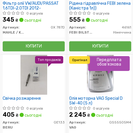
Фільтр олії VW/AUDI/PASSAT
Рідина гідравлічна FEBI зелена
1.6TDI-2.0TDI 2012-
(Каністра 1л))
0 відгуків
0 відгуків
345
555
₴
сьогодні
₴
сьогодні
Артикул:
OX 787D
Артикул:
46161
MAHLE / KNECHT
FEBI BILSTEIN
Німеччина
КУПИТИ
КУПИТИ
Передплата
Топ продажів
Оригінал
обов'язкова
Свічка розжарення
Олія моторна VAG Special D
5W-40 (5 л)
0 відгуків
0 відгуків
405
2 245
₴
сьогодні
₴
сьогодні
Артикул:
GE133
Артикул:
GS55505M4
BERU
VAG