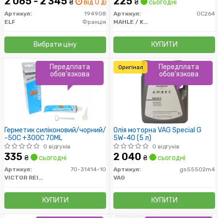
2 065 - 2 345
225
₴
від 0 дн.
₴
сьогодні
Артикул:
194908
Артикул:
OC264
ELF
Франція
MAHLE / KNECHT
Вибрати ціну
КУПИТИ
Передплата
Передплата
Оригінал
обов'язкова
обов'язкова
Герметик силіконовий/чорний/
Олія моторна VAG Special G
-50C +300C 70ML
5W-40 (5 л)
0 відгуків
0 відгуків
335
2 040
₴
сьогодні
₴
сьогодні
Артикул:
70-31414-10
Артикул:
gs55502m4
VICTOR REINZ
VAG
КУПИТИ
КУПИТИ