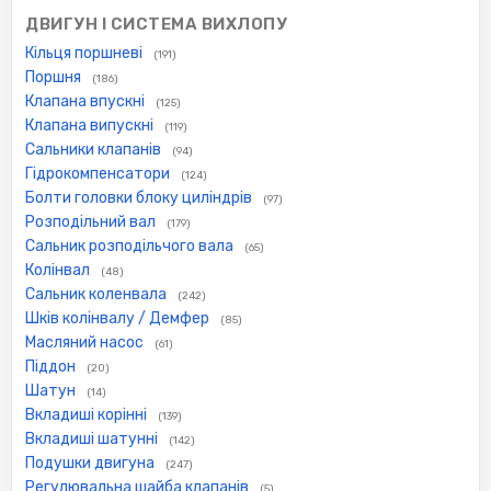
ДВИГУН І СИСТЕМА ВИХЛОПУ
Кільця поршневі
(191)
Поршня
(186)
Клапана впускні
(125)
Клапана випускні
(119)
Сальники клапанів
(94)
Гідрокомпенсатори
(124)
Болти головки блоку циліндрів
(97)
Розподільний вал
(179)
Сальник розподільчого вала
(65)
Колінвал
(48)
Сальник коленвала
(242)
Шків колінвалу / Демфер
(85)
Масляний насос
(61)
Піддон
(20)
Шатун
(14)
Вкладиші корінні
(139)
Вкладиші шатунні
(142)
Подушки двигуна
(247)
Регулювальна шайба клапанів
(5)