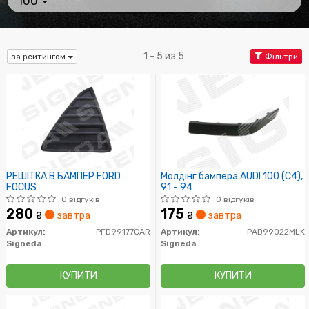
100
1 - 5 из 5
за рейтингом
Фільтри
РЕШІТКА В БАМПЕР FORD
Молдінг бампера AUDI 100 (C4),
FOCUS
91 - 94
0 відгуків
0 відгуків
280
175
₴
завтра
₴
завтра
Артикул:
PFD99177CAR
Артикул:
PAD99022MLK
Signeda
Signeda
КУПИТИ
КУПИТИ