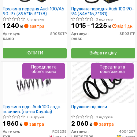
Пружина передня Audi 100/A6
Пружина передня Audi 100 90-
90-97 (395*15,3*178)
94 (346*15,3*181)
0 відгуків
0 відгуків
1 240
1 015 - 1 225
₴
завтра
₴
від 1 дн.
Артикул:
SR030TP
Артикул:
SR031TP
RAISO
RAISO
КУПИТИ
Вибрати ціну
Передплата
Передплата
обов'язкова
обов'язкова
Пружина підв. Audi 100 задн.
Пружини підвіски
посилив. (пр-во Kayaba)
0 відгуків
0 відгуків
1 860
2 060
₴
завтра
₴
завтра
Артикул:
RC5235
Артикул:
4004207
KYB
LESJOFORS
Японія
Швеція