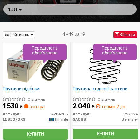
100
1 - 19 из 19
за рейтингом
Фільтри
Передплата
Передплата
обов'язкова
обов'язкова
Пружини підвіски
Пружина ходової частини
0 відгуків
0 відгуків
1 530
2 040
₴
завтра
₴
термін 2 дн.
Артикул:
4204203
Артикул:
997 224
LESJOFORS
SACHS
Germany
Швеція
КУПИТИ
КУПИТИ