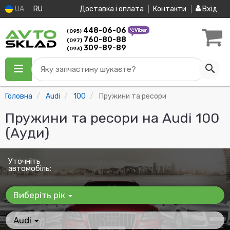
UA
RU
Доставка і оплата
Контакти
Вхід
448-06-06
(095)
760-80-88
(097)
309-89-89
(093)
Яку запчастину шукаєте?
Головна
Audi
100
Пружини та ресори
Пружини та ресори на Audi 100
(Ауди)
Уточніть
автомобіль:
Виберіть рік
Audi