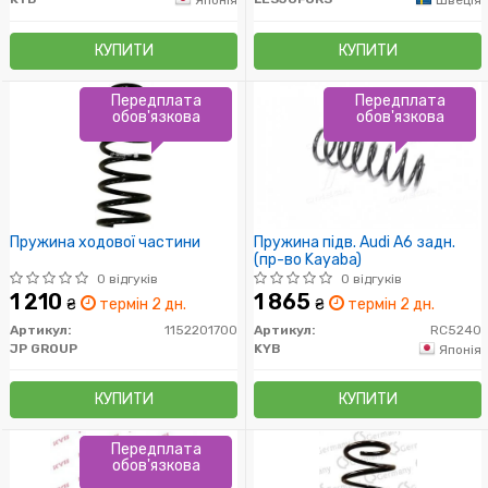
КУПИТИ
КУПИТИ
Передплата
Передплата
обов'язкова
обов'язкова
Пружина ходової частини
Пружина підв. Audi A6 задн.
(пр-во Kayaba)
0 відгуків
0 відгуків
1 210
1 865
₴
термін 2 дн.
₴
термін 2 дн.
Артикул:
1152201700
Артикул:
RC5240
JP GROUP
KYB
Японія
КУПИТИ
КУПИТИ
Передплата
обов'язкова