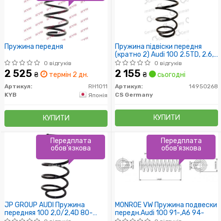
Пружина передня
Пружина підвіски передня
(кратно 2) Audi 100 2.5TD, 2.6,
2.8 (94-97), A6 (C4) 1.8 (95-00)
0 відгуків
0 відгуків
(14.950.268) CS Germany
2 525
2 155
₴
термін 2 дн.
₴
сьогодні
Артикул:
RH1011
Артикул:
14950268
KYB
CS Germany
Японія
КУПИТИ
КУПИТИ
Передплата
Передплата
обов'язкова
обов'язкова
JP GROUP AUDI Пружина
MONROE VW Пружина подвески
передняя 100 2,0/2,4D 80-
передн.Audi 100 91-,A6 94-
11/90