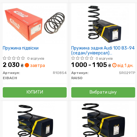
Пружина підвіски
Пружина задня Audi 100 83-94
(седан/універсал)
(347*13,5*122,5)
0 відгуків
0 відгуків
2 030
1 000 - 1 105
₴
завтра
₴
від 1 дн.
Артикул:
R10854
Артикул:
SR029TP
EIBACH
RAISO
КУПИТИ
Вибрати ціну