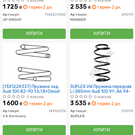
0 відгуків
0 відгуків
1 725
2 535
₴
термін 2 дн.
₴
термін 2 дн.
Артикул:
1142201300
Артикул:
SP0117
JP GROUP
MONROE
КУПИТИ
КУПИТИ
(13X122X337) Пружина зад.
SUPLEX VW Пружина передняя
Audi 100 82-90 1.6,1.8+Diesel
L=385mm Audi 100 91-,A6 94-
0 відгуків
0 відгуків
1 600
3 535
₴
термін 2 дн.
₴
термін 2 дн.
Артикул:
14950276
Артикул:
03075
CS Germany
SUPLEX
КУПИТИ
КУПИТИ