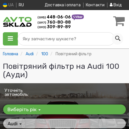
UA
RU
Доставка і оплата
Контакти
Вхід
448-06-06
(095)
760-80-88
(097)
309-89-89
(093)
Яку запчастину шукаєте?
Головна
Audi
100
Повітряний фільтр
Повітряний фільтр на Audi 100
(Ауди)
Уточніть
автомобіль:
Виберіть рік
Audi