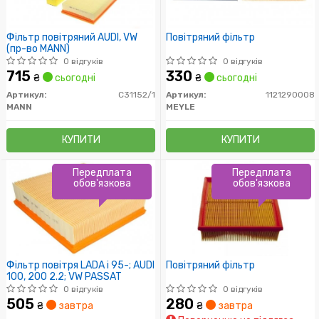
Фільтр повітряний AUDI, VW
Повітряний фільтр
(пр-во MANN)
0 відгуків
0 відгуків
715
330
₴
сьогодні
₴
сьогодні
Артикул:
C31152/1
Артикул:
1121290008
MANN
MEYLE
КУПИТИ
КУПИТИ
Передплата
Передплата
обов'язкова
обов'язкова
Фільтр повітря LADA i 95-; AUDI
Повітряний фільтр
100, 200 2.2; VW PASSAT
0 відгуків
0 відгуків
505
280
₴
завтра
₴
завтра