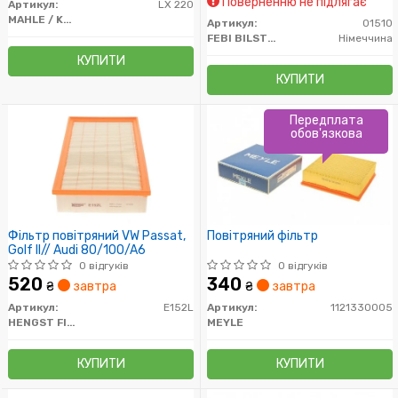
Поверненню не підлягає
Артикул:
LX 220
MAHLE / KNECHT
Артикул:
01510
FEBI BILSTEIN
Німеччина
КУПИТИ
КУПИТИ
Передплата
обов'язкова
Фільтр повітряний VW Passat,
Повітряний фільтр
Golf II// Audi 80/100/A6
0 відгуків
0 відгуків
520
340
₴
завтра
₴
завтра
Артикул:
E152L
Артикул:
1121330005
HENGST FILTER
MEYLE
КУПИТИ
КУПИТИ