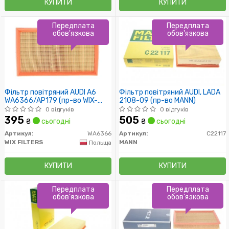
КУПИТИ
КУПИТИ
Передплата
Передплата
обов'язкова
обов'язкова
Фільтр повітряний AUDI A6
Фільтр повітряний AUDI, LADA
WA6366/AP179 (пр-во WIX-
2108-09 (пр-во MANN)
Filtron UA)
0 відгуків
0 відгуків
395
505
₴
сьогодні
₴
сьогодні
Артикул:
WA6366
Артикул:
C22117
WIX FILTERS
MANN
Польща
КУПИТИ
КУПИТИ
Передплата
Передплата
обов'язкова
обов'язкова