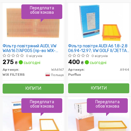
Передплата
обов'язкова
Фільтр повітряний AUDI, VW
Фільтр повітря AUDI A6 1.8-2.8
WA6167/AP005 (пр-во WIX-
06.94-12.97; VW GOLF II/JETTA
Filtron UA)
1.6-1.8 01.87-10.91
0 відгуків
0 відгуків
275
400
₴
сьогодні
₴
сьогодні
Артикул:
WA6167
Артикул:
A944
WIX FILTERS
Purflux
Польща
КУПИТИ
КУПИТИ
Передплата
Передплата
обов'язкова
обов'язкова