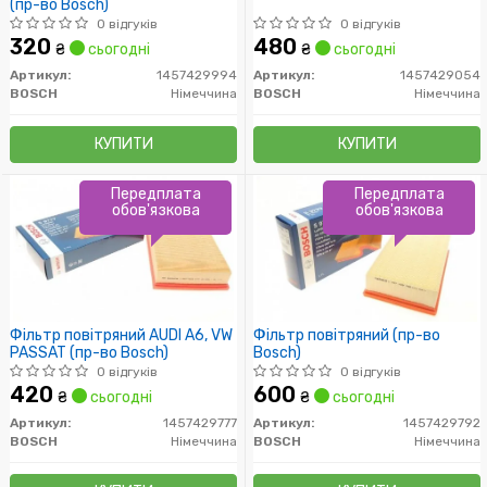
(пр-во Bosch)
0 відгуків
0 відгуків
320
480
₴
сьогодні
₴
сьогодні
Артикул:
1457429994
Артикул:
1457429054
BOSCH
Німеччина
BOSCH
Німеччина
КУПИТИ
КУПИТИ
Передплата
Передплата
обов'язкова
обов'язкова
Фільтр повітряний AUDI A6, VW
Фільтр повітряний (пр-во
PASSAT (пр-во Bosch)
Bosch)
0 відгуків
0 відгуків
420
600
₴
сьогодні
₴
сьогодні
Артикул:
1457429777
Артикул:
1457429792
BOSCH
Німеччина
BOSCH
Німеччина