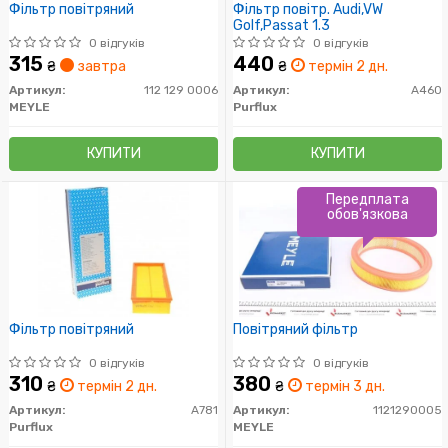
Фільтр повітряний
Фільтр повітр. Audi,VW
Golf,Passat 1.3
0 відгуків
0 відгуків
315
440
₴
завтра
₴
термін 2 дн.
Артикул:
112 129 0006
Артикул:
A460
MEYLE
Purflux
КУПИТИ
КУПИТИ
Передплата
обов'язкова
Фільтр повітряний
Повітряний фільтр
0 відгуків
0 відгуків
310
380
₴
термін 2 дн.
₴
термін 3 дн.
Артикул:
A781
Артикул:
1121290005
Purflux
MEYLE