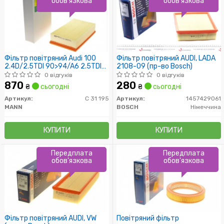
обов'язкова
обов'язкова
Фільтр повітряний Audi 100
Фільтр повітряний AUDI, LADA
2.4D/2.5TDI 90>94/A6 2.5TDI
2108-09 (пр-во Bosch)
>97
0 відгуків
0 відгуків
870
280
₴
сьогодні
₴
сьогодні
Артикул:
C 31 195
Артикул:
1457429061
MANN
BOSCH
Німеччина
КУПИТИ
КУПИТИ
Передплата
Передплата
обов'язкова
обов'язкова
Фільтр повітряний AUDI, VW
Повітряний фільтр