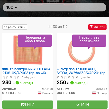
100
1 - 30 из 112
за рейтингом
Фільтри
Передплата
Передплата
обов'язкова
обов'язкова
Фільтр повітряний AUDI, LADA
Фільтр повітряний AUDI,
2108-09/AP006 (пр-во WIX-
SKODA, VW WA6383/AR201 (пр-
Filtron UA)
во WIX-Filtron UA)
0 відгуків
0 відгуків
230
250
₴
сьогодні
₴
сьогодні
Артикул:
WA6168
Артикул:
WA6383
WIX FILTERS
WIX FILTERS
Польща
Польща
КУПИТИ
КУПИТИ