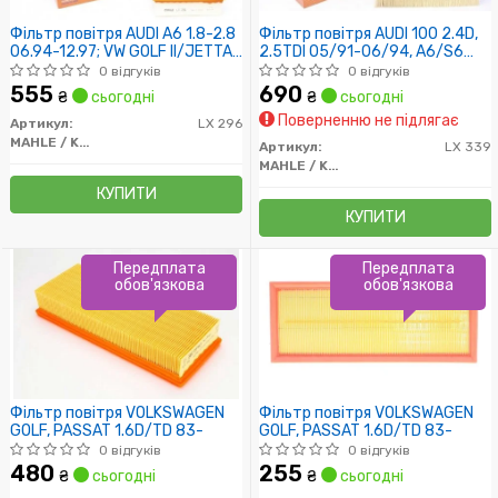
Фільтр повітря AUDI A6 1.8-2.8
Фільтр повітря AUDI 100 2.4D,
06.94-12.97; VW GOLF II/JETTA
2.5TDI 05/91-06/94, A6/S6
1.6-1.8 01.87-10.91
2.5TDI 06/94-12/97
0 відгуків
0 відгуків
555
690
₴
сьогодні
₴
сьогодні
Поверненню не підлягає
Артикул:
LX 296
MAHLE / KNECHT
Артикул:
LX 339
MAHLE / KNECHT
КУПИТИ
КУПИТИ
Передплата
Передплата
обов'язкова
обов'язкова
Фільтр повітря VOLKSWAGEN
Фільтр повітря VOLKSWAGEN
GOLF, PASSAT 1.6D/TD 83-
GOLF, PASSAT 1.6D/TD 83-
0 відгуків
0 відгуків
480
255
₴
сьогодні
₴
сьогодні