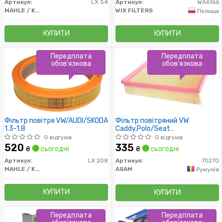
Артикул:
LX 54
Артикул:
WA6166
MAHLE / KNECHT
WIX FILTERS
Польща
КУПИТИ
КУПИТИ
Передплата
Передплата
обов'язкова
обов'язкова
Фільтр повітря VW/AUDI/SKODA
Фільтр повітряний VW
1.3-1.8
Caddy,Polo/Seat
Toledo,Cordoba,Ibiza/Skoda
0 відгуків
0 відгуків
Felicia (93-04) (70270) Asam
520
335
₴
сьогодні
₴
сьогодні
Артикул:
LX 208
Артикул:
70270
MAHLE / KNECHT
ASAM
Румунія
КУПИТИ
КУПИТИ
Передплата
Передплата