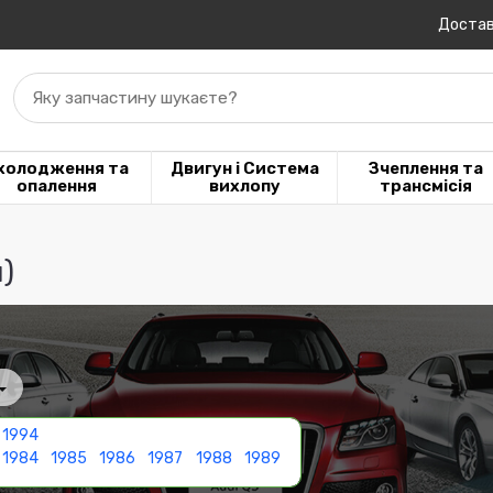
Достав
Яку запчастину шукаєте?
холодження та
Двигун і Система
Зчеплення та
опалення
вихлопу
трансмісія
)
1994
1984
1985
1986
1987
1988
1989