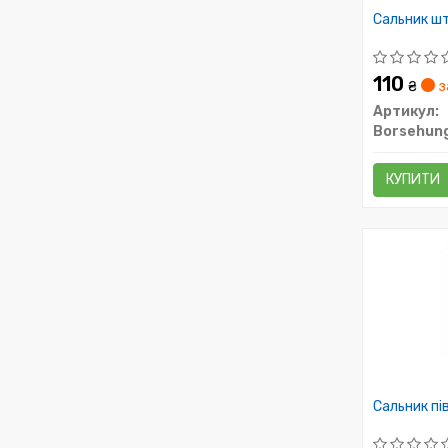
Сальник шт
110
₴
з
Артикул:
Borsehun
КУПИТИ
Сальник пі