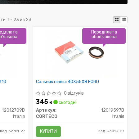
ти:
1 - 23 из 23
едплата
Передплата
в'язкова
обов'язкова
X10
Сальник піввісі 40X55X8 FORD
0 відгуків
345
₴
сьогодні
12012709B
Артикул:
12019597B
Італія
CORTECO
Італія
Код: 32781-27
КУПИТИ
Код: 33013-27