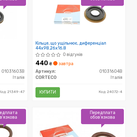
Кільце, що ущільнює, диференціал
44x98.26x16.8
0 відгуків
440
₴
завтра
01031603B
Артикул:
01031604B
Італія
CORTECO
Італія
Код: 21349-47
КУПИТИ
Код: 24072-4
едплата
Передплата
в'язкова
обов'язкова