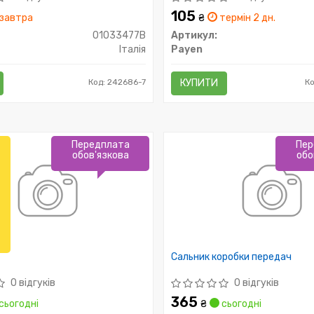
105
завтра
₴
термін 2 дн.
01033477B
Артикул:
Італія
Payen
Код: 242686-7
КУПИТИ
К
Передплата
Пер
обов'язкова
обо
Сальник коробки передач
0 відгуків
0 відгуків
365
сьогодні
₴
сьогодні