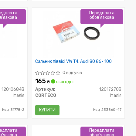
едплата
Передплата
в'язкова
обов'язкова
Сальник піввісі VW T4, Audi 80 86- 100
0 відгуків
165
₴
сьогодні
12010684B
Артикул:
12017270B
Італія
CORTECO
Італія
Код: 31778-2
КУПИТИ
Код: 233860-47
едплата
Передплата
в'язкова
обов'язкова