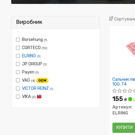
Сортуванн
Виробник
Borsehung
(1)
CORTECO
(10)
ELRING
(3)
JP GROUP
(1)
Payen
(1)
Сальник пів
VAG
OEM
(4)
100; T4
VICTOR REINZ
(1)
VIKA
(2)
155
₴
с
Артикул:
ELRING
КУПИТИ