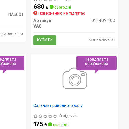
680
₴
сьогодні
Поверненню не підлягає
NA5001
Артикул:
01F 409 400
VAG
од: 276845-40
КУПИТИ
Код: 587593-51
едплата
Передплата
в'язкова
обов'язкова
Сальник приводного валу
0 відгуків
175
₴
сьогодні