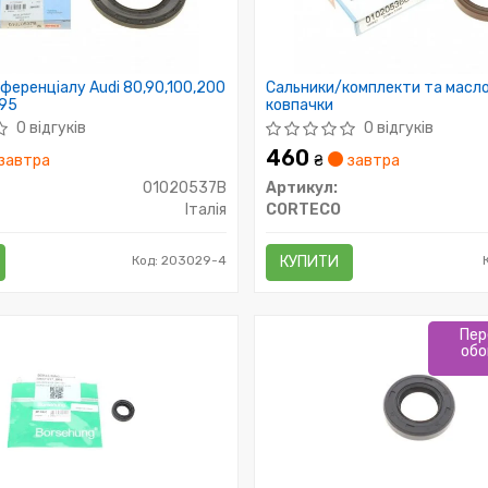
ференціалу Audi 80,90,100,200
Сальники/комплекти та масло
-95
ковпачки
0 відгуків
0 відгуків
460
завтра
₴
завтра
01020537B
Артикул:
Італія
CORTECO
Код: 203029-4
КУПИТИ
Пер
обо