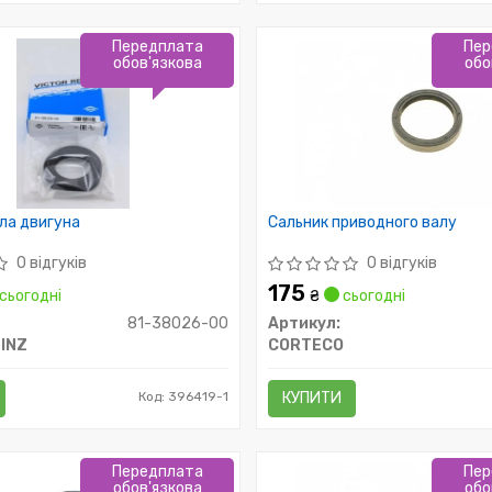
Передплата
Пер
обов'язкова
обо
ла двигуна
Сальник приводного валу
0 відгуків
0 відгуків
175
сьогодні
₴
сьогодні
81-38026-00
Артикул:
INZ
CORTECO
Код: 396419-1
КУПИТИ
Передплата
Пер
обов'язкова
обо