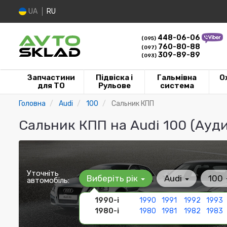
UA
RU
448-06-06
(095)
760-80-88
(097)
309-89-89
(093)
Запчастини
Підвіска і
Гальмівна
О
для ТО
Рульове
система
Головна
Audi
100
Сальник КПП
Сальник КПП на Audi 100 (Ауди
Уточніть
Виберіть рік
Audi
100
автомобіль:
1990-і
1990
1991
1992
1993
1980-і
1980
1981
1982
1983