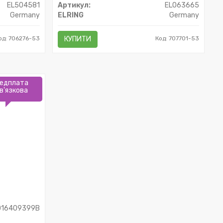
EL504581
Артикул:
EL063665
Germany
ELRING
Germany
од: 706276-53
КУПИТИ
Код: 707701-53
едплата
в'язкова
016409399B