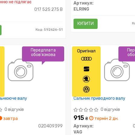
ню не підлягає
Артикул:
ELRING
017 525 275 B
КУПИТИ
К
Код: 592626-51
Передплата
Пер
Оригінал
обов'язкова
обо
льнююче валу
Сальник приводного валу
0 відгуків
0 відгуків
915
завтра
₴
термін 2 дн.
02D409399
Артикул:
VAG