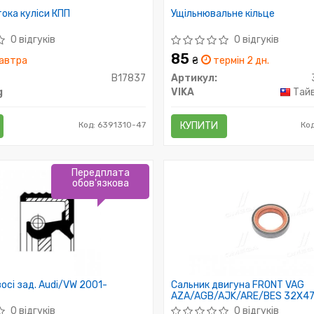
ока куліси КПП
Ущільнювальне кільце
0 відгуків
0 відгуків
85
автра
₴
термін 2 дн.
B17837
Артикул:
g
VIKA
Тайв
Код: 6391310-47
КУПИТИ
Ко
Передплата
обов'язкова
восі зад. Audi/VW 2001-
Сальник двигуна FRONT VAG
AZA/AGB/AJK/ARE/BES 32X47
PAYEN)
0 відгуків
0 відгуків