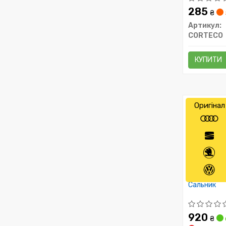
285
₴
Артикул:
CORTECO
КУПИТИ
Оригінал
Сальник
920
₴