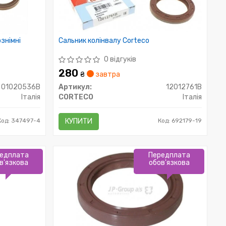
знімні
Сальник колінвалу Corteco
0 відгуків
280
₴
завтра
01020536B
Артикул:
12012761B
Італія
CORTECO
Італія
Код: 347497-4
КУПИТИ
Код: 692179-19
едплата
Передплата
в'язкова
обов'язкова