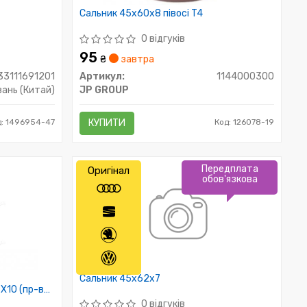
Сальник 45x60x8 півосі T4
0 відгуків
95
₴
завтра
33111691201
Артикул:
1144000300
ань (Китай)
JP GROUP
д: 1496954-47
КУПИТИ
Код: 126078-19
Передплата
Оригінал
обов'язкова
Сальник 45x62x7
X10 (пр-во
0 відгуків