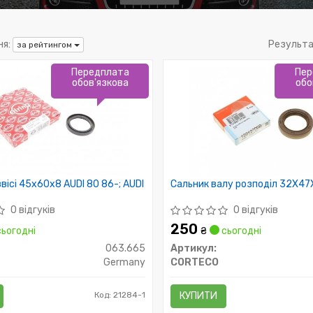
я:
Результа
за рейтингом
Передплата
Пер
обов'язкова
обо
вісі 45x60x8 AUDI 80 86-; AUDI
Сальник валу розподіл 32X47
0 відгуків
0 відгуків
250
ьогодні
₴
сьогодні
063.665
Артикул:
Germany
CORTECO
Код: 21284-1
КУПИТИ