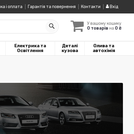
ка і оплата
Гарантія та повернення
Контакти
Вхід
У вашому кошику
0 товарів
на
0 ₴
Електрика та
Деталі
Олива та
Освітлення
кузова
автохімія