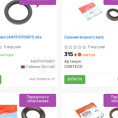
вісі (44091595801) vika
Сальник вхідного валу
0 відгуків
0 відгуків
315
ьогодні
₴
завтра
44091595801
Артикул:
Тайвань (Китай)
CORTECO
Код: 1508274-27
КУПИТИ
Передплата
Пер
обов'язкова
обо