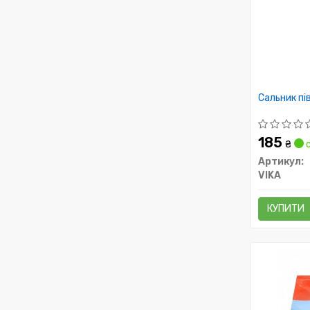
Сальник пів
185
₴
с
Артикул:
VIKA
КУПИТИ