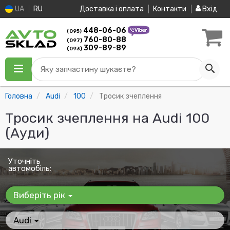
UA
RU
Доставка і оплата
Контакти
Вхід
448-06-06
(095)
760-80-88
(097)
309-89-89
(093)
Яку запчастину шукаєте?
Головна
Audi
100
Тросик зчеплення
Тросик зчеплення на Audi 100
(Ауди)
Уточніть
автомобіль:
Виберіть рік
Audi