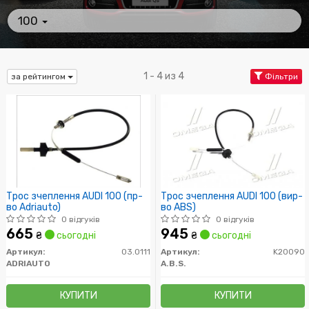
100
1 - 4 из 4
за рейтингом
Фільтри
Трос зчеплення AUDI 100 (пр-
Трос зчеплення AUDI 100 (вир-
во Adriauto)
во ABS)
0 відгуків
0 відгуків
665
945
₴
сьогодні
₴
сьогодні
Артикул:
03.0111
Артикул:
K20090
ADRIAUTO
A.B.S.
КУПИТИ
КУПИТИ