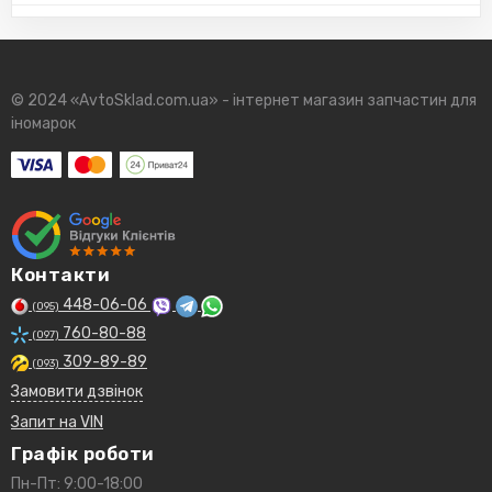
© 2024 «AvtoSklad.com.ua» - інтернет магазин запчастин для
іномарок
Контакти
448-06-06
(095)
760-80-88
(097)
309-89-89
(093)
Замовити дзвінок
Запит на VIN
Графік роботи
Пн-Пт: 9:00-18:00