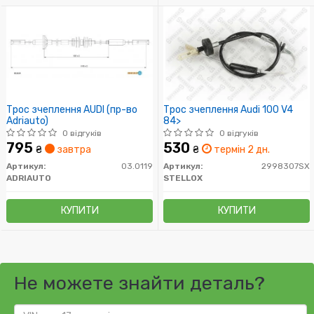
Трос зчеплення AUDI (пр-во
Трос зчеплення Audi 100 V4
Adriauto)
84>
0 відгуків
0 відгуків
795
530
₴
завтра
₴
термін 2 дн.
Артикул:
03.0119
Артикул:
2998307SX
ADRIAUTO
STELLOX
КУПИТИ
КУПИТИ
Не можете знайти деталь?