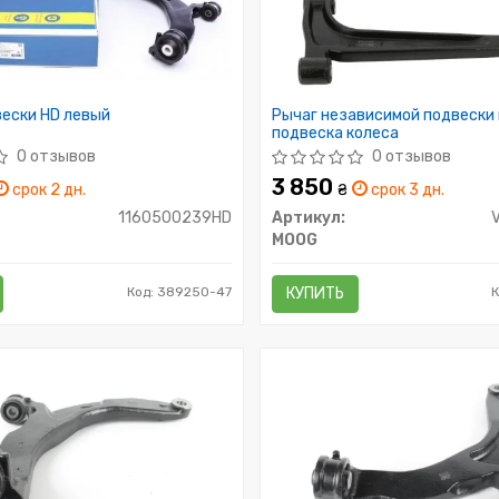
вески HD левый
Рычаг независимой подвески 
подвеска колеса
0 отзывов
0 отзывов
3 850
срок 2 дн.
₴
срок 3 дн.
1160500239HD
Артикул:
MOOG
Код: 389250-47
КУПИТЬ
К