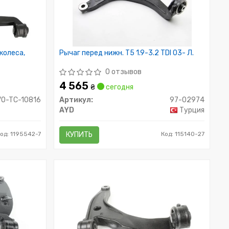
колеса,
Рычаг перед нижн. T5 1.9-3.2 TDI 03- Л.
0 отзывов
4 565
₴
сегодня
VO-TC-10816
Артикул:
97-02974
AYD
Турция
од: 1195542-7
КУПИТЬ
Код: 115140-27