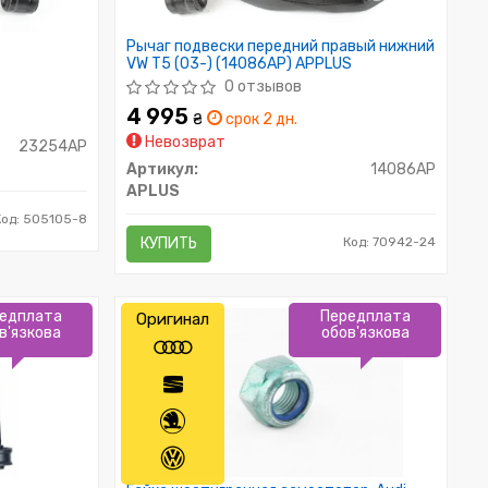
Рычаг подвески передний правый нижний
VW T5 (03-) (14086AP) APPLUS
0 отзывов
4 995
₴
срок 2 дн.
Невозврат
23254AP
Артикул:
14086AP
APLUS
Код: 505105-8
КУПИТЬ
Код: 70942-24
едплата
Передплата
Оригинал
в'язкова
обов'язкова