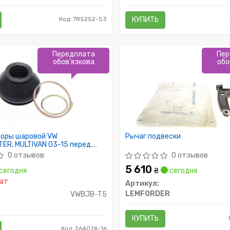
Код: 785252-53
КУПИТЬ
Передплата
Пер
обов'язкова
обо
поры шаровой VW
Рычаг подвески
R, MULTIVAN 03-15 перед.
Пр-во FEBEST)
0 отзывов
0 отзывов
5 610
сегодня
₴
сегодня
ат
Артикул:
LEMFORDER
VWBJB-T5
КУПИТЬ
Код: 264074-16