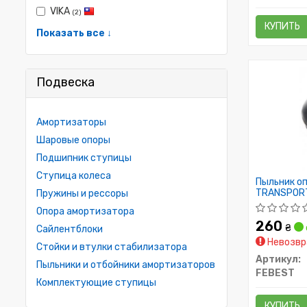
VIKA
(2)
КУПИТЬ
Показать все ↓
Подвеска
Амортизаторы
Шаровые опоры
Подшипник ступицы
Ступица колеса
Пыльник о
TRANSPORTE
Пружины и рессоры
мост низ (
Опора амортизатора
260
₴
Сайлентблоки
Невозвр
Стойки и втулки стабилизатора
Артикул:
Пыльники и отбойники амортизаторов
FEBEST
Комплектующие ступицы
КУПИТЬ