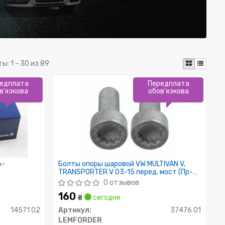
ты:
1 - 30 из 89
едплата
Передплата
в'язкова
обов'язкова
6-
Болты опоры шаровой VW MULTIVAN V,
TRANSPORTER V 03-15 перед. мост (Пр-
во LEMFORDER)
0 отзывов
160
₴
сегодня
14571 02
Артикул:
37476 01
LEMFORDER