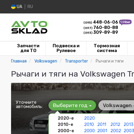
UA
RU
448-06-06
(095)
760-80-88
(097)
309-89-89
(093)
Запчасти
Подвеска и
Тормозная
для ТО
Рулевое
система
Главная
Volkswagen
Transporter
Рычаги и тяги
Рычаги и тяги на Volkswagen T
Уточните
Выберите год
Volkswagen
автомобиль:
2020-е
2020
2010-е
2010
2011
2012
2013
2000-е
2000
2001
2002
200