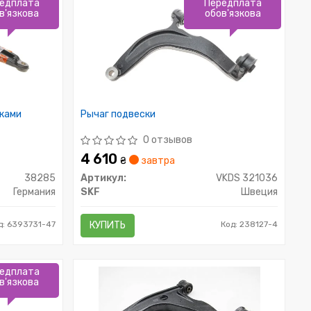
едплата
Передплата
в'язкова
обов'язкова
оками
Рычаг подвески
0 отзывов
4 610
₴
завтра
38285
Артикул:
VKDS 321036
Германия
SKF
Швеция
д: 6393731-47
КУПИТЬ
Код: 238127-4
едплата
в'язкова