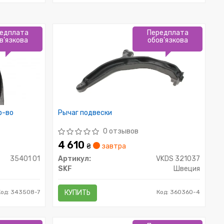
едплата
Передплата
в'язкова
обов'язкова
р-во
Рычаг подвески
0 отзывов
4 610
₴
завтра
35401 01
Артикул:
VKDS 321037
SKF
Швеция
Код: 343508-7
КУПИТЬ
Код: 360360-4