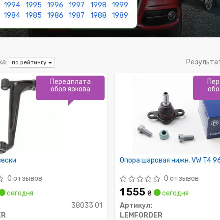
1994
1995
1996
1997
1998
1999
1984
1985
1986
1987
1988
1989
а:
Результа
по рейтингу
Передплата
Пер
обов'язкова
обо
вески
Опора шаровая нижн. VW T4 9
0 отзывов
0 отзывов
1 555
сегодня
₴
сегодня
38033 01
Артикул:
ER
LEMFORDER