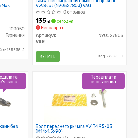
Гайка шестигранная самостопор. Audi,
6 Max
VW, Seat (N90527803) VAG
0 отзывов
135
₴
сегодня
Невозврат
109050
Германия
Артикул:
N90527803
VAG
Код: 185335-2
КУПИТЬ
Код: 77936-51
едплата
Передплата
в'язкова
обов'язкова
ками без
Болт переднего рычага VW T4 95-03
(M14x1.5x90)
0 отзывов