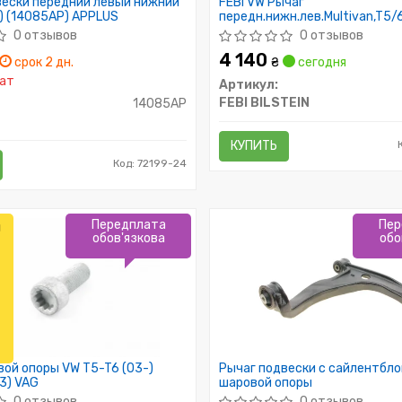
вески передний левый нижний
FEBI VW Рычаг
) (14085AP) APPLUS
передн.нижн.лев.Multivan,T5/
2.6/3.0T 11-
0 отзывов
0 отзывов
4 140
срок 2 дн.
₴
сегодня
ат
Артикул:
FEBI BILSTEIN
14085AP
КУПИТЬ
Код: 72199-24
Передплата
Пер
л
обов'язкова
обо
ой опоры VW T5-T6 (03-)
Рычаг подвески с сайлентбло
3) VAG
шаровой опоры
0 отзывов
0 отзывов