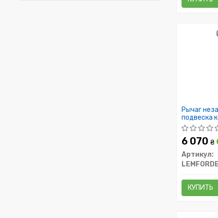
Рычаг неза
подвеска 
6 070
₴
Артикул:
LEMFORD
КУПИТЬ