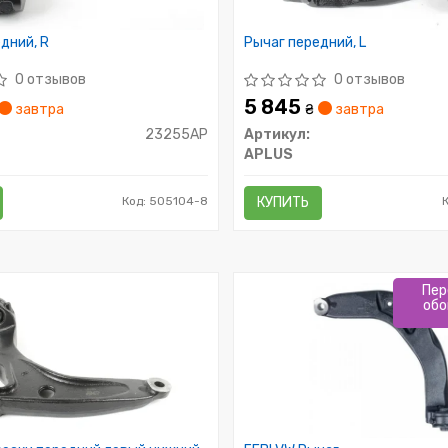
дний, R
Рычаг передний, L
0 отзывов
0 отзывов
5 845
завтра
₴
завтра
23255AP
Артикул:
APLUS
Код: 505104-8
КУПИТЬ
Пер
обо