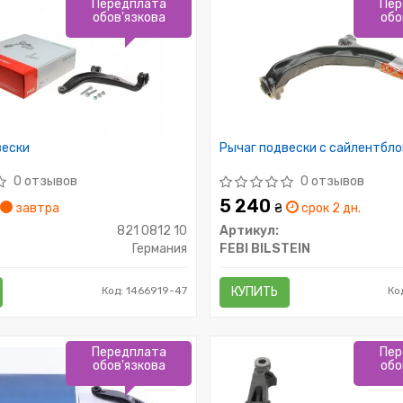
Передплата
Пер
обов'язкова
обо
вески
Рычаг подвески с сайлентбл
0 отзывов
0 отзывов
5 240
завтра
₴
срок 2 дн.
821 0812 10
Артикул:
Германия
FEBI BILSTEIN
Код: 1466919-47
КУПИТЬ
Ко
Передплата
Пер
обов'язкова
обо