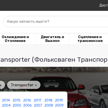
Дост
Какую запчасть ищете?
Охлаждение и
Двигатель и
Сцепление и
Отопление
Выхлоп
трансмиссия
ransporter (Фольксваген Транспор
Transporter
2014
2015
2016
2017
2018
2019
3
2004
2005
2006
2007
2008
2009