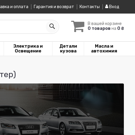
авка и оплата
Гарантия и возврат
Контакты
Вход
В вашей корзине
0 товаров
на
0 ₴
Электрика и
Детали
Масла и
Освещение
кузова
автохимия
тер)