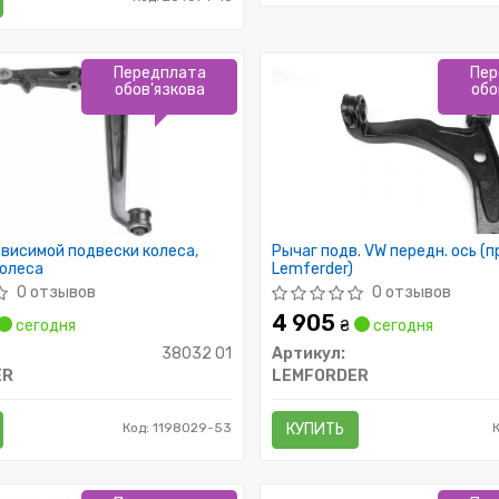
Передплата
Пер
обов'язкова
обо
висимой подвески колеса,
Рычаг подв. VW передн. ось (п
колеса
Lemferder)
0 отзывов
0 отзывов
4 905
сегодня
₴
сегодня
38032 01
Артикул:
ER
LEMFORDER
Код: 1198029-53
КУПИТЬ