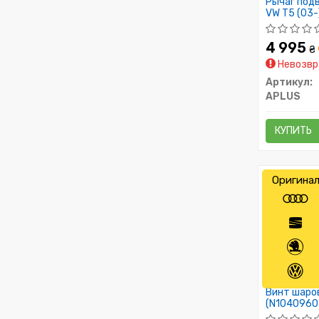
Рычаг под
VW T5 (03-
4 995
₴
Невозвр
Артикул:
APLUS
КУПИТЬ
Оригина
Винт шаров
(N1040960