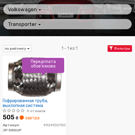
Volkswagen
Transporter
1 - 1 из 1
по рейтингу
Фильтры
Передплата
обов'язкова
Гофрированная труба,
выхлопная система
0 отзывов
505
₴
завтра
Артикул:
9924100700
JP GROUP