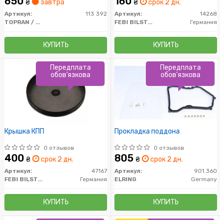
650
160
₴
завтра
₴
срок 2 дн.
Артикул:
113 392
Артикул:
14268
TOPRAN / HANS PRIES
FEBI BILSTEIN
Германия
КУПИТЬ
КУПИТЬ
Передплата
Передплата
обов'язкова
обов'язкова
Крышка КПП
Прокладка поддона
0 отзывов
0 отзывов
400
805
₴
срок 2 дн.
₴
срок 2 дн.
Артикул:
47167
Артикул:
901.360
FEBI BILSTEIN
Германия
ELRING
Germany
КУПИТЬ
КУПИТЬ