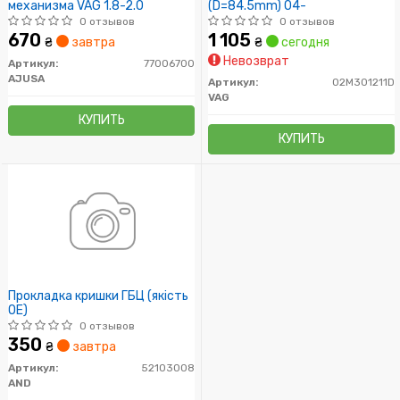
механизма VAG 1.8-2.0
(D=84.5mm) 04-
0 отзывов
0 отзывов
670
1 105
₴
завтра
₴
сегодня
Невозврат
Артикул:
77006700
AJUSA
Артикул:
02M301211D
VAG
КУПИТЬ
КУПИТЬ
Прокладка кришки ГБЦ (якість
OE)
0 отзывов
350
₴
завтра
Артикул:
52103008
AND