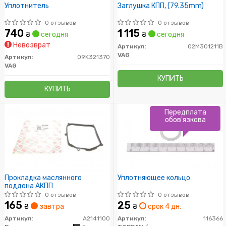
Уплотнитель
Заглушка КПП, (79.35mm)
0 отзывов
0 отзывов
740
1 115
₴
сегодня
₴
сегодня
Невозврат
Артикул:
02M301211B
VAG
Артикул:
09K321370
VAG
КУПИТЬ
КУПИТЬ
Передплата
обов'язкова
Прокладка маслянного
Уплотняющее кольцо
поддона АКПП
0 отзывов
0 отзывов
165
25
₴
завтра
₴
срок 4 дн.
Артикул:
A2141100
Артикул:
116366