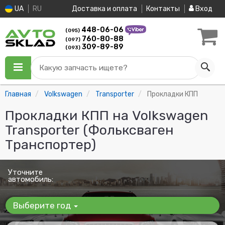
UA
RU
Доставка и оплата
Контакты
Вход
448-06-06
(095)
760-80-88
(097)
309-89-89
(093)
Какую запчасть ищете?
Главная
Volkswagen
Transporter
Прокладки КПП
Прокладки КПП на Volkswagen
Transporter (Фольксваген
Транспортер)
Уточните
автомобиль:
Выберите год