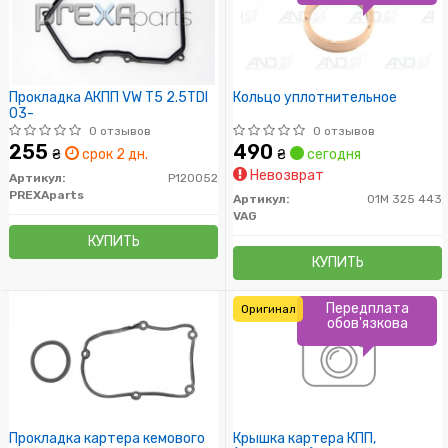
Прокладка АКПП VW T5 2.5TDI
Кольцо уплотнительное
03-
0 отзывов
0 отзывов
255
490
₴
срок 2 дн.
₴
сегодня
Невозврат
Артикул:
P120052
PREXAparts
Артикул:
01M 325 443
VAG
КУПИТЬ
КУПИТЬ
Передплата
Оригинал
обов'язкова
Прокладка картера кемового
Крышка картера КПП,