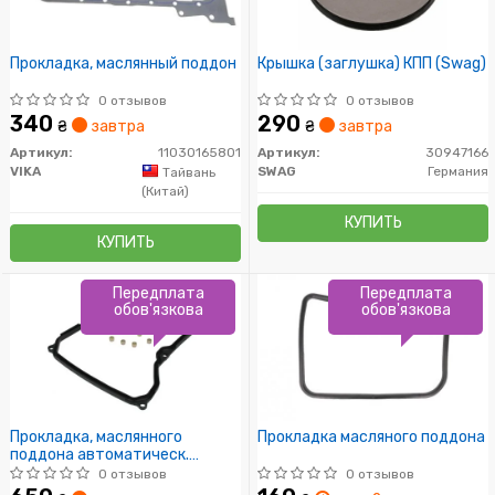
Прокладка, маслянный поддон
Крышка (заглушка) КПП (Swag)
0 отзывов
0 отзывов
340
290
₴
завтра
₴
завтра
Артикул:
11030165801
Артикул:
30947166
VIKA
SWAG
Германия
Тайвань
(Китай)
КУПИТЬ
КУПИТЬ
Передплата
Передплата
обов'язкова
обов'язкова
Прокладка, маслянного
Прокладка масляного поддона
поддона автоматическ.
коробки передач
0 отзывов
0 отзывов