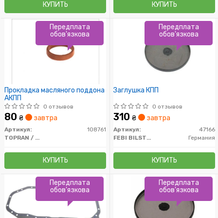
КУПИТЬ
КУПИТЬ
Передплата
Передплата
обов'язкова
обов'язкова
Прокладка масляного поддона
Заглушка КПП
АКПП
0 отзывов
0 отзывов
80
310
₴
завтра
₴
завтра
Артикул:
108761
Артикул:
47166
TOPRAN / HANS PRIES
FEBI BILSTEIN
Германия
КУПИТЬ
КУПИТЬ
Передплата
Передплата
обов'язкова
обов'язкова