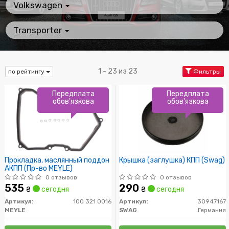
Volkswagen
Transporter
1 - 23 из 23
по рейтингу
Фильтры
Передплата
Передплата
обов'язкова
обов'язкова
Прокладка, маслянный поддон
Крышка (заглушка) КПП (Swag)
АКПП (Пр-во MEYLE)
0 отзывов
0 отзывов
535
290
₴
сегодня
₴
сегодня
Артикул:
100 321 0016
Артикул:
30947167
MEYLE
SWAG
Германия