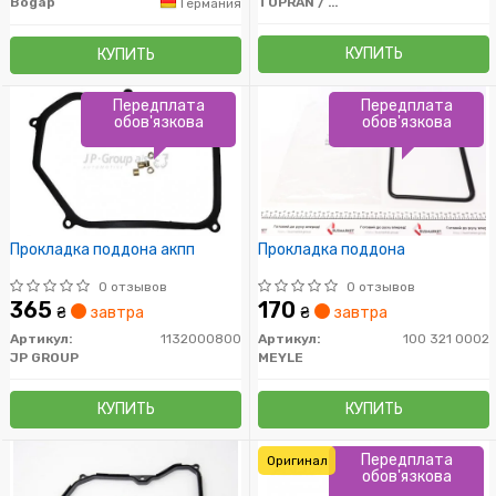
Bogap
TOPRAN / HANS PRIES
Германия
КУПИТЬ
КУПИТЬ
Передплата
Передплата
обов'язкова
обов'язкова
Прокладка поддона акпп
Прокладка поддона
0 отзывов
0 отзывов
365
170
₴
завтра
₴
завтра
Артикул:
1132000800
Артикул:
100 321 0002
JP GROUP
MEYLE
КУПИТЬ
КУПИТЬ
Передплата
Оригинал
обов'язкова