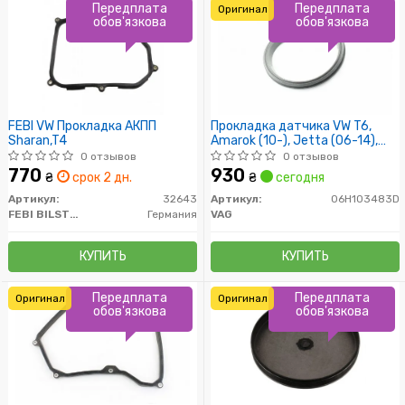
Передплата
Передплата
Оригинал
обов'язкова
обов'язкова
FEBI VW Прокладка AКПП
Прокладка датчика VW T6,
Sharan,T4
Amarok (10-), Jetta (06-14),
Passat 1.8, 2.0 (08-15)
0 отзывов
0 отзывов
(06H103483D) VAG
770
930
₴
срок 2 дн.
₴
сегодня
Артикул:
32643
Артикул:
06H103483D
FEBI BILSTEIN
Германия
VAG
КУПИТЬ
КУПИТЬ
Передплата
Передплата
Оригинал
Оригинал
обов'язкова
обов'язкова