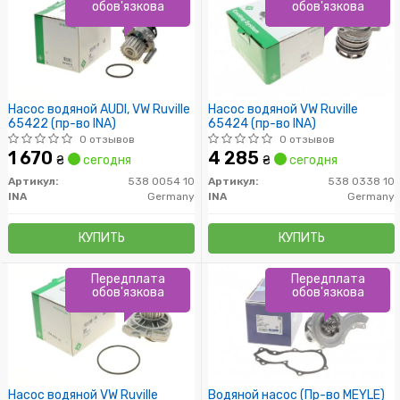
обов'язкова
обов'язкова
Насос водяной AUDI, VW Ruville
Насос водяной VW Ruville
65422 (пр-во INA)
65424 (пр-во INA)
0 отзывов
0 отзывов
1 670
4 285
₴
сегодня
₴
сегодня
Артикул:
538 0054 10
Артикул:
538 0338 10
INA
Germany
INA
Germany
КУПИТЬ
КУПИТЬ
Передплата
Передплата
обов'язкова
обов'язкова
Насос водяной VW Ruville
Водяной насос (Пр-во MEYLE)