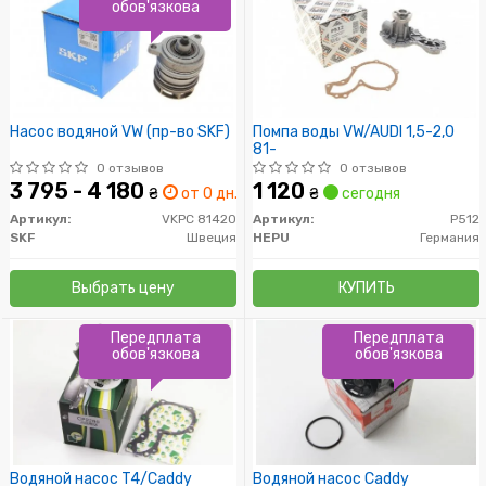
обов'язкова
Насос водяной VW (пр-во SKF)
Помпа воды VW/AUDI 1,5-2,0
81-
0 отзывов
0 отзывов
3 795 - 4 180
1 120
₴
от 0 дн.
₴
сегодня
Артикул:
VKPC 81420
Артикул:
P512
SKF
Швеция
HEPU
Германия
Выбрать цену
КУПИТЬ
Передплата
Передплата
обов'язкова
обов'язкова
Водяной насос T4/Caddy
Водяной насос Caddy