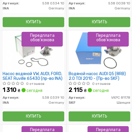
Артикул:
538 0334 10
Артикул:
538 0038 10
INA
Germany
INA
Germany
КУПИТЬ
КУПИТЬ
Передплата
Передплата
обов'язкова
обов'язкова
Насос водяной VW, AUDI, FORD,
Водяной насос AUDI Q5 (8RB)
SEAT Ruville 65430 (пр-во INA)
2.0 TDI 2010 - (Пр-во SKF)
0 отзывов
0 отзывов
1 310
2 115
₴
сегодня
₴
сегодня
Артикул:
538 0339 10
Артикул:
VKPC 81178
INA
Germany
SKF
Швеция
КУПИТЬ
КУПИТЬ
Передплата
Передплата