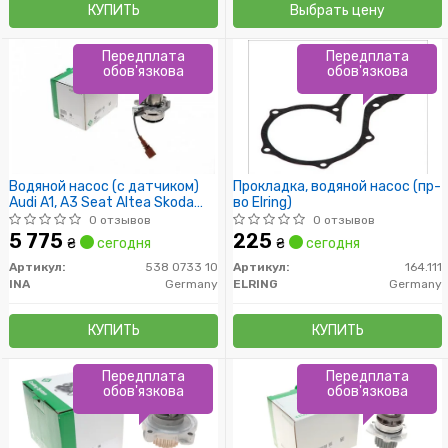
КУПИТЬ
Выбрать цену
Передплата
Передплата
обов'язкова
обов'язкова
Водяной насос (с датчиком)
Прокладка, водяной насос (пр-
Audi A1, A3 Seat Altea Skoda
во Elring)
Fabia, Octavia VW Polo, Golf VI,
0 отзывов
0 отзывов
Caddy III
5 775
225
₴
сегодня
₴
сегодня
1.2Tdi/1.4Tfsi/1.6Tdi/2.0Tdi
05.09-
Артикул:
538 0733 10
Артикул:
164.111
INA
Germany
ELRING
Germany
КУПИТЬ
КУПИТЬ
Передплата
Передплата
обов'язкова
обов'язкова