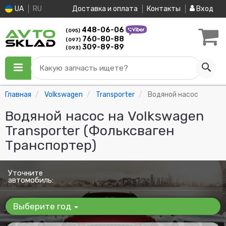
UA
RU
Доставка и оплата
Контакты
Вход
448-06-06
(095)
760-80-88
(097)
309-89-89
(093)
Какую запчасть ищете?
Главная
Volkswagen
Transporter
Водяной насос
Водяной насос на Volkswagen
Transporter (Фольксваген
Транспортер)
Уточните
автомобиль:
Выберите год