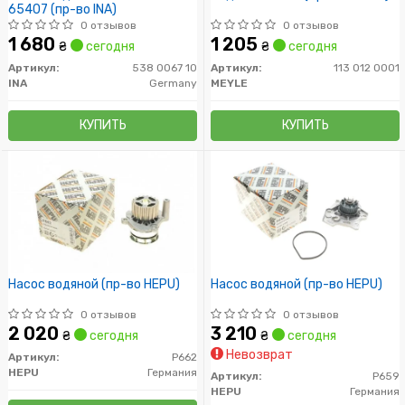
65407 (пр-во INA)
0 отзывов
0 отзывов
1 680
1 205
₴
сегодня
₴
сегодня
Артикул:
538 0067 10
Артикул:
113 012 0001
INA
Germany
MEYLE
КУПИТЬ
КУПИТЬ
Насос водяной (пр-во HEPU)
Насос водяной (пр-во HEPU)
0 отзывов
0 отзывов
2 020
3 210
₴
сегодня
₴
сегодня
Невозврат
Артикул:
P662
HEPU
Германия
Артикул:
P659
HEPU
Германия