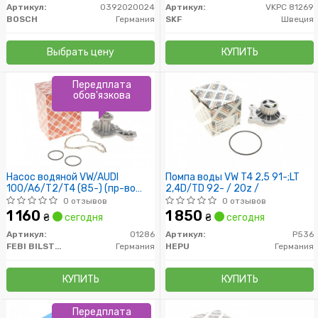
Артикул:
0392020024
Артикул:
VKPC 81269
BOSCH
Германия
SKF
Швеция
Выбрать цену
КУПИТЬ
Передплата
обов'язкова
Насос водяной VW/AUDI
Помпа воды VW T4 2,5 91-;LT
100/A6/T2/T4 (85-) (пр-во
2,4D/TD 92- / 20z /
FEBI)
0 отзывов
0 отзывов
1 160
1 850
₴
сегодня
₴
сегодня
Артикул:
01286
Артикул:
P536
FEBI BILSTEIN
Германия
HEPU
Германия
КУПИТЬ
КУПИТЬ
Передплата