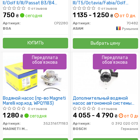
II/Golf II/III/Passat B3/B4
III/T5/Octavia/Fabia/Golf
1.9D/TD/1.6-2.0 (без корпуса)
V/Passat 1.4/1.9TDI/2.0SDI
0 отзывов
0 отзывов
750
1 135 - 1 250
₴
сегодня
₴
от 0 дн.
Артикул:
CP2280
Артикул:
70482
BGA
ASAM
Румыния
КУПИТЬ
Выбрать цену
Передплата
Передплата
обов'язкова
обов'язкова
Водяной насос (пр-во Magneti
Дополнительный водяной
Marelli кор.код. WPQ1183)
насос автономной системы
обогрева. VAG
0 отзывов
0 отзывов
A3/A6/Alhambra/Golf IV/LT
1 280
4 055 - 4 790
₴
сегодня
₴
от 0 дн
II/Sharan/T-4/Toureg
Артикул:
352316171183
Артикул:
0 392 020 073
MAGNETI MARELLI
BOSCH
Германия