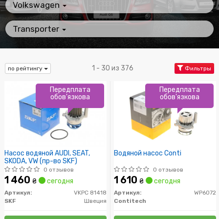
Volkswagen
Transporter
1 - 30 из 376
по рейтингу
Фильтры
Передплата
Передплата
обов'язкова
обов'язкова
Насос водяной AUDI, SEAT,
Водяной насос Conti
SKODA, VW (пр-во SKF)
0 отзывов
0 отзывов
1 460
1 610
₴
сегодня
₴
сегодня
Артикул:
VKPC 81418
Артикул:
WP6072
SKF
Швеция
Contitech