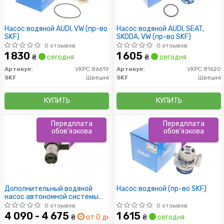
Насос водяной AUDI, VW (пр-во
Насос водяной AUDI, SEAT,
SKF)
SKODA, VW (пр-во SKF)
0 отзывов
0 отзывов
1 830
1 605
₴
сегодня
₴
сегодня
Артикул:
VKPC 86619
Артикул:
VKPC 81620
SKF
Швеция
SKF
Швеция
КУПИТЬ
КУПИТЬ
Передплата
Передплата
обов'язкова
обов'язкова
Дополнительный водяной
Насос водяной (пр-во SKF)
насос автономной системы
обогрева. Ford Galaxy/VAG
0 отзывов
0 отзывов
Alhambra/Golf III/LT
4 090 - 4 675
1 615
₴
от 0 дн.
₴
сегодня
II/Passat/T-IV