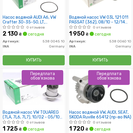
Насос водяной AUDI A6, VW
Водяной насос VW 03L 121 011
Crafter 30-35-50, LT,
PASSAT (362), 08/10 - 12/14
Transporter 2.5 Tdi Ruville
2.0 TDI (Пр-во INA)
0 отзывов
0 отзывов
65426 (пр-во INA)
2 130
1 950
₴
сегодня
₴
сегодня
Артикул:
538 0045 10
Артикул:
538 0060 10
INA
Germany
INA
Germany
КУПИТЬ
КУПИТЬ
Передплата
Передплата
обов'язкова
обов'язкова
Водяной насос VW TOUAREG
Насос водяной VW, AUDI, SEAT,
(7LA, 7L6, 7L7), 10/02 - 05/10
SKODA Ruville 65412 (пр-во INA)
(Пр-во INA)
0 отзывов
0 отзывов
1 725
1 720
₴
сегодня
₴
сегодня