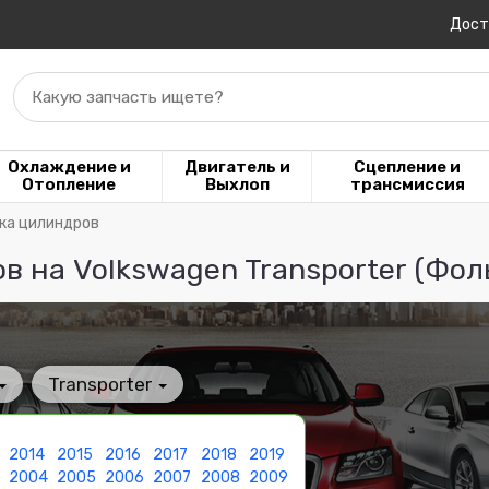
Дост
Какую запчасть ищете?
Охлаждение и
Двигатель и
Сцепление и
Отопление
Выхлоп
трансмиссия
ока цилиндров
в на Volkswagen Transporter (Фол
Transporter
2014
2015
2016
2017
2018
2019
3
2004
2005
2006
2007
2008
2009