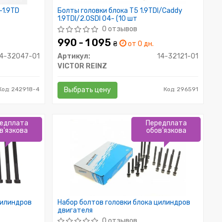
-1.9TD
Болты головки блока T5 1.9TDI/Caddy
1.9TDI/2.0SDI 04- (10 шт
0 отзывов
990 - 1 095
₴
от 0 дн.
14-32047-01
Артикул:
14-32121-01
VICTOR REINZ
Код: 242918-4
Выбрать цену
Код: 296591
едплата
Передплата
в'язкова
обов'язкова
цилиндров
Набор болтов головки блока цилиндров
двигателя
0 отзывов