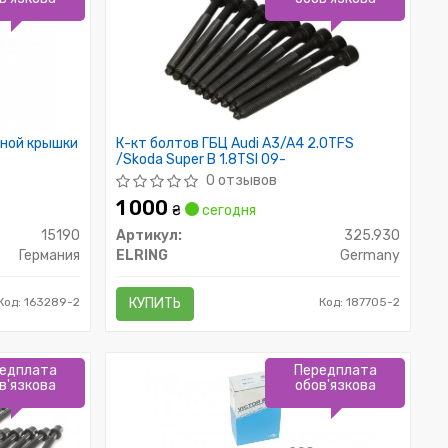
нной крышки
К-кт болтов ГБЦ Audi A3/A4 2.0TFS
/Skoda Super B 1.8TSI 09-
0 отзывов
1 000
₴
сегодня
15190
Артикул:
325.930
Германия
ELRING
Germany
Код: 163289-2
КУПИТЬ
Код: 187705-2
едплата
Передплата
в'язкова
обов'язкова