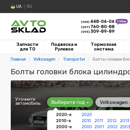
UA
RU
448-06-06
(095)
760-80-88
(097)
309-89-89
(093)
Запчасти
Подвеска и
Тормозная
для ТО
Рулевое
система
Главная
Volkswagen
Transporter
Болты головки бл
Болты головки блока цилиндро
Уточните
Выберите год
Volkswagen
автомобиль:
2020-е
2020
2010-е
2010
2011
2012
2013
2000-е
2000
2001
2002
200