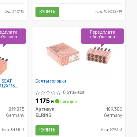
Код: 342115
КУПИТЬ
Код: 106232-19
едплата
Передплата
в'язкова
обов'язкова
; SEAT
Болты головки
/M12X115
0 отзывов
1 175
₴
сегодня
819.875
Артикул:
189.380
Germany
ELRING
Germany
Код: 3488-4
КУПИТЬ
Код: 9792-2