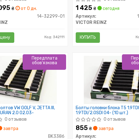
 095
1 425
₴
от 0 дн.
₴
сегодня
14-32299-01
Артикул:
INZ
VICTOR REINZ
 цену
Код: 342111
КУПИТЬ
К
Передплата
Пер
обов'язкова
обо
лтов VW GOLF V, JETTA III,
Болты головки блока T5 1.9TD
URAN 2.0 02.03-
1.9TDI/2.0SDI 04- (10 шт.)
0 отзывов
0 отзывов
855
завтра
₴
завтра
BK3386
Артикул: