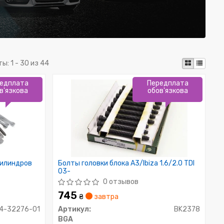
ты:
1 - 30 из 44
едплата
Передплата
в'язкова
обов'язкова
цилиндров
Болты головки блока A3/Ibiza 1.6/2.0 TDI
03-
0 отзывов
745
.
₴
завтра
14-32276-01
Артикул:
BK2378
BGA