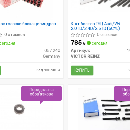
ов головки блока цилиндров
К-кт болтов ГБЦ Audi/VW
2.0TD/2.4D/2.5TD (5CYL)
0 отзывов
0 отзывов
785
сегодня
₴
сегодня
057.240
Артикул:
1
Germany
VICTOR REINZ
Код: 188618-4
КУПИТЬ
К
Передплата
Пер
обов'язкова
обо