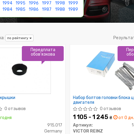
1994
1995
1996
1997
1998
1999
1984
1985
1986
1987
1988
1989
а:
Результа
по рейтингу
Передплата
Пер
обов'язкова
обо
 крышки
Набор болтов головки блока 
двигателя
0 отзывов
0 отзывов
1 105 - 1 245
годня
₴
от 0 дн
915.017
Артикул:
Germany
VICTOR REINZ