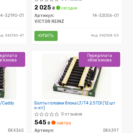
2 025
₴
сегодня
14-32190-01
Артикул:
14-32056-01
VICTOR REINZ
од: 342130-47
КУПИТЬ
Код: 342158-53
едплата
Передплата
в'язкова
обов'язкова
I/Caddy
Болты головки блока LT/T4 2.5TDI (12 шт
к-кт)
0 отзывов
545
₴
завтра
BK4365
Артикул:
BK6397