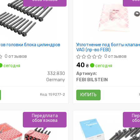
ов головки блока цилиндров
Уплотнение под болты клапа
VAG (пр-во FEBI)
0 отзывов
0 отзывов
40
сегодня
₴
сегодня
332.830
Артикул:
Germany
FEBI BILSTEIN
Код: 159277-2
КУПИТЬ
Передплата
Пер
обов'язкова
обо