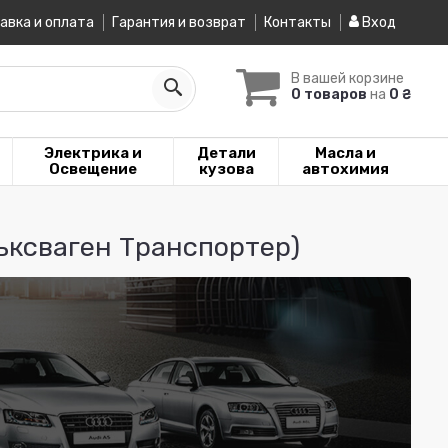
авка и оплата
Гарантия и возврат
Контакты
Вход
В вашей корзине
0 товаров
на
0 ₴
Электрика и
Детали
Масла и
Освещение
кузова
автохимия
ьксваген Транспортер)