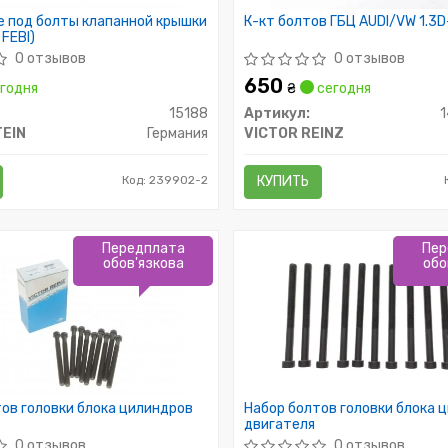
е под болты клапанной крышки
К-кт болтов ГБЦ AUDI/VW 1.3D
 FEBI)
0 отзывов
0 отзывов
650
годня
₴
сегодня
15188
Артикул:
TEIN
Германия
VICTOR REINZ
Код: 239902-2
КУПИТЬ
Передплата
Пер
обов'язкова
обо
ов головки блока цилиндров
Набор болтов головки блока 
двигателя
0 отзывов
0 отзывов