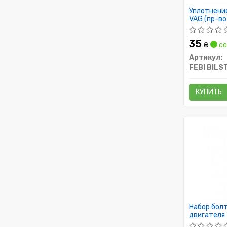
Уплотнени
VAG (пр-во
35
₴
се
Артикул:
FEBI BILS
КУПИТЬ
Набор болт
двигателя