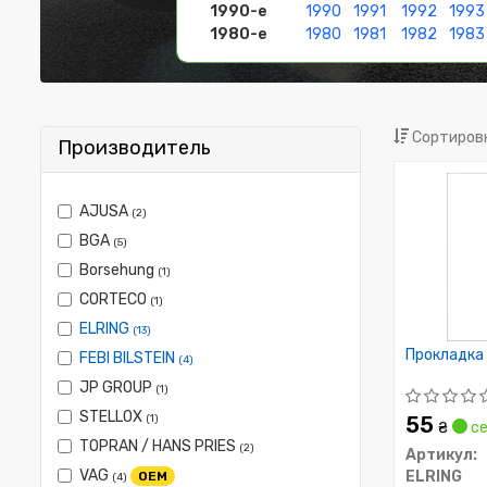
1990-е
1990
1991
1992
1993
1980-е
1980
1981
1982
1983
Сортировк
Производитель
AJUSA
(2)
BGA
(5)
Borsehung
(1)
CORTECO
(1)
ELRING
(13)
Прокладка
FEBI BILSTEIN
(4)
JP GROUP
(1)
STELLOX
(1)
55
₴
се
TOPRAN / HANS PRIES
(2)
Артикул:
VAG
ELRING
OEM
(4)