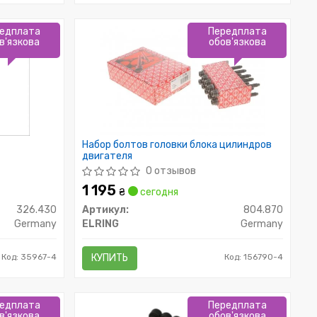
едплата
Передплата
в'язкова
обов'язкова
Набор болтов головки блока цилиндров
двигателя
0 отзывов
1 195
₴
сегодня
326.430
Артикул:
804.870
Germany
ELRING
Germany
Код: 35967-4
КУПИТЬ
Код: 156790-4
едплата
Передплата
в'язкова
обов'язкова