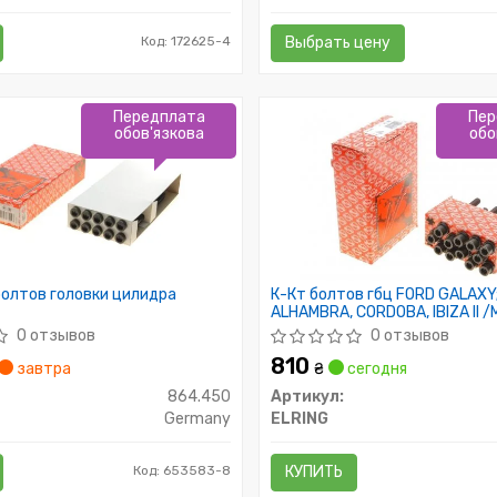
Код: 172625-4
Выбрать цену
Передплата
Пер
обов'язкова
обо
олтов головки цилидра
К-Кт болтов гбц FORD GALAXY
ALHAMBRA, CORDOBA, IBIZA II 
12шт./
0 отзывов
0 отзывов
810
завтра
₴
сегодня
864.450
Артикул:
Germany
ELRING
Код: 653583-8
КУПИТЬ