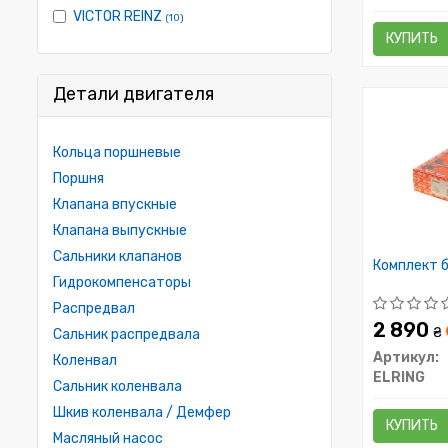
VICTOR REINZ
(10)
КУПИТЬ
Детали двигателя
Кольца поршневые
Поршня
Клапана впускные
Клапана выпускные
Сальники клапанов
Комплект б
Гидрокомпенсаторы
Распредвал
2 890
₴
Сальник распредвала
Артикул:
Коленвал
ELRING
Сальник коленвала
Шкив коленвала / Демфер
КУПИТЬ
Масляный насос