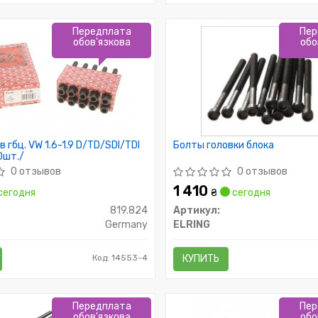
Передплата
Пер
обов'язкова
обо
 гбц. VW 1.6-1.9 D/TD/SDI/TDI
Болты головки блока
0шт./
0 отзывов
0 отзывов
1 410
сегодня
₴
сегодня
819.824
Артикул:
Germany
ELRING
Код: 14553-4
КУПИТЬ
Передплата
Пер
обов'язкова
обо