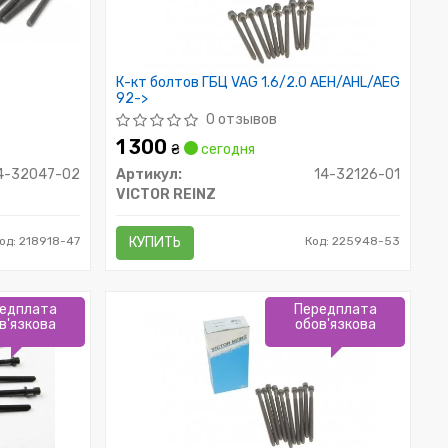
К-кт болтов ГБЦ VAG 1.6/2.0 AEH/AHL/AEG
92->
0 отзывов
1 300
₴
сегодня
4-32047-02
Артикул:
14-32126-01
VICTOR REINZ
од: 218918-47
КУПИТЬ
Код: 225948-53
едплата
Передплата
в'язкова
обов'язкова