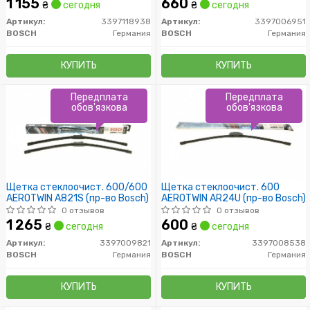
1 155
660
₴
сегодня
₴
сегодня
Артикул:
3397118938
Артикул:
3397006951
BOSCH
Германия
BOSCH
Германия
КУПИТЬ
КУПИТЬ
Передплата
Передплата
обов'язкова
обов'язкова
Щетка стеклоочист. 600/600
Щетка стеклоочист. 600
AEROTWIN A821S (пр-во Bosch)
AEROTWIN AR24U (пр-во Bosch)
0 отзывов
0 отзывов
1 265
600
₴
сегодня
₴
сегодня
Артикул:
3397009821
Артикул:
3397008538
BOSCH
Германия
BOSCH
Германия
КУПИТЬ
КУПИТЬ