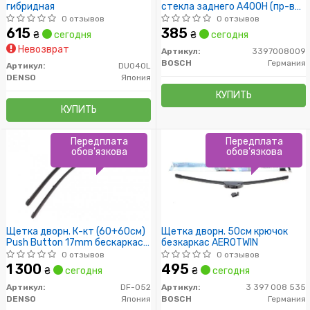
гибридная
стекла заднего A400H (пр-во
Bosch)
0 отзывов
0 отзывов
615
385
₴
сегодня
₴
сегодня
Невозврат
Артикул:
3397008009
BOSCH
Германия
Артикул:
DU040L
DENSO
Япония
КУПИТЬ
КУПИТЬ
Передплата
Передплата
обов'язкова
обов'язкова
Щетка дворн. К-кт (60+60см)
Щетка дворн. 50см крючок
Push Button 17mm бескаркас
безкаркас AEROTWIN
AMAROK/TRANSPORTER 03-
0 отзывов
0 отзывов
1 300
495
₴
сегодня
₴
сегодня
Артикул:
DF-052
Артикул:
3 397 008 535
DENSO
Япония
BOSCH
Германия