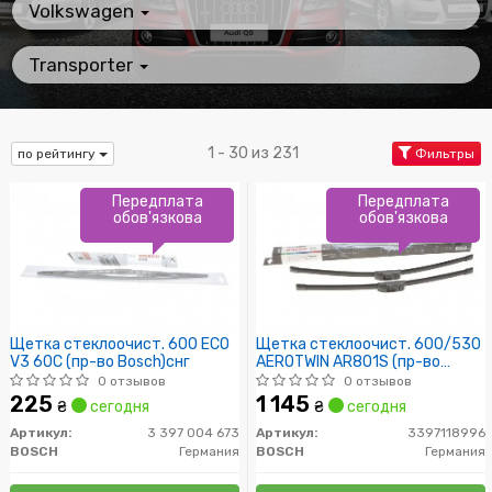
Volkswagen
Transporter
1 - 30 из 231
по рейтингу
Фильтры
Передплата
Передплата
обов'язкова
обов'язкова
Щетка стеклоочист. 600 ECO
Щетка стеклоочист. 600/530
V3 60C (пр-во Bosch)снг
AEROTWIN AR801S (пр-во
Bosch)
0 отзывов
0 отзывов
225
1 145
₴
сегодня
₴
сегодня
Артикул:
3 397 004 673
Артикул:
3397118996
BOSCH
Германия
BOSCH
Германия