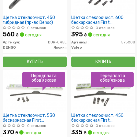
Щетка стеклоочист. 450
Щетка стеклоочист. 600
гибридная (пр-во Denso)
бескаркасная First
Multiconnection (пр-во Valeo)
0 отзывов
0 отзывов
560
395
₴
сегодня
₴
сегодня
Артикул:
DUR-045L
Артикул:
575008
DENSO
Япония
Valeo
КУПИТЬ
КУПИТЬ
Передплата
Передплата
обов'язкова
обов'язкова
Щетка стеклоочист. 530
Щетка стеклоочист. 450
бескаркасная First
бескаркасная First
Multiconnection (пр-во Valeo)
Multiconnection (пр-во Valeo)
0 отзывов
0 отзывов
370
335
₴
сегодня
₴
сегодня