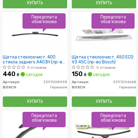
КУПИТЬ
КУПИТЬ
Передплата
Передплата
обов'язкова
обов'язкова
Щетка стеклоочист. 400
Щетка стеклоочист. 450 ECO
стекла заднего A403H (пр-во
V3 45C (пр-во Bosch)
Bosch)
0 отзывов
0 отзывов
440
150
₴
сегодня
₴
сегодня
Артикул:
3397008998
Артикул:
3397004668
BOSCH
Германия
BOSCH
Германия
КУПИТЬ
КУПИТЬ
Передплата
Передплата
обов'язкова
обов'язкова