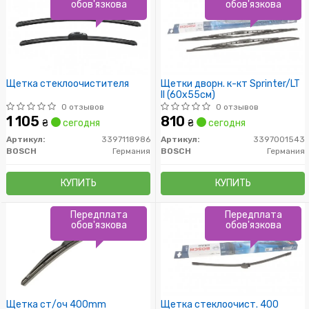
обов'язкова
обов'язкова
Щетка стеклоочистителя
Щетки дворн. к-кт Sprinter/LT
II (60x55см)
0 отзывов
0 отзывов
1 105
810
₴
сегодня
₴
сегодня
Артикул:
3397118986
Артикул:
3397001543
BOSCH
Германия
BOSCH
Германия
КУПИТЬ
КУПИТЬ
Передплата
Передплата
обов'язкова
обов'язкова
Щетка ст/оч 400mm
Щетка стеклоочист. 400