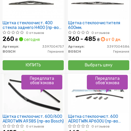
Щетка стеклоочист. 400
Щетка стеклоочистителя
стекла заднего H400 (пр-во
600мм.
Bosch)
0 отзывов
0 отзывов
260
360 - 485
₴
сегодня
₴
от 0 дн.
Артикул:
3397004757
Артикул:
3397004586
BOSCH
Германия
BOSCH
Германия
КУПИТЬ
Выбрать цену
Передплата
Передплата
обов'язкова
обов'язкова
Щетка стеклоочист. 600/600
Щетка стеклоочист. 600
AEROTWIN A938S (пр-во Bosch)
AEROTWIN AP600U (пр-во
Bosch)
0 отзывов
0 отзывов