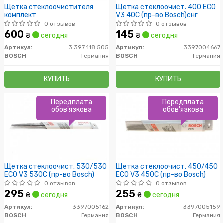
Щетка стеклоочистителя
Щетка стеклоочист. 400 ECO
комплект
V3 40C (пр-во Bosch)снг
0 отзывов
0 отзывов
600
145
₴
сегодня
₴
сегодня
Артикул:
3 397 118 505
Артикул:
3397004667
BOSCH
Германия
BOSCH
Германия
КУПИТЬ
КУПИТЬ
Передплата
Передплата
обов'язкова
обов'язкова
Щетка стеклоочист. 530/530
Щетка стеклоочист. 450/450
ECO V3 530C (пр-во Bosch)
ECO V3 450C (пр-во Bosch)
0 отзывов
0 отзывов
295
255
₴
сегодня
₴
сегодня
Артикул:
3397005162
Артикул:
3397005159
BOSCH
Германия
BOSCH
Германия