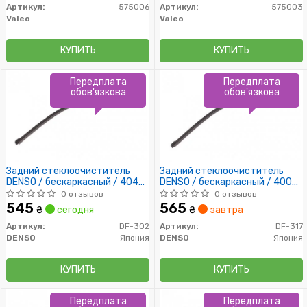
Артикул:
575006
Артикул:
575003
Valeo
Valeo
КУПИТЬ
КУПИТЬ
Передплата
Передплата
обов'язкова
обов'язкова
Задний стеклоочиститель
Задний стеклоочиститель
DENSO / бескаркасный / 404
DENSO / бескаркасный / 400
мм. /
мм. /
0 отзывов
0 отзывов
545
565
₴
сегодня
₴
завтра
Артикул:
DF-302
Артикул:
DF-317
DENSO
Япония
DENSO
Япония
КУПИТЬ
КУПИТЬ
Передплата
Передплата