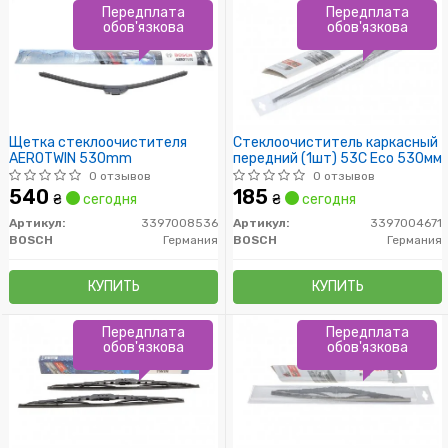
Передплата
Передплата
обов'язкова
обов'язкова
Щетка стеклоочистителя
Стеклоочиститель каркасный
AEROTWIN 530mm
передний (1шт) 53C Eco 530мм
0 отзывов
0 отзывов
540
185
₴
сегодня
₴
сегодня
Артикул:
3397008536
Артикул:
3397004671
BOSCH
Германия
BOSCH
Германия
КУПИТЬ
КУПИТЬ
Передплата
Передплата
обов'язкова
обов'язкова