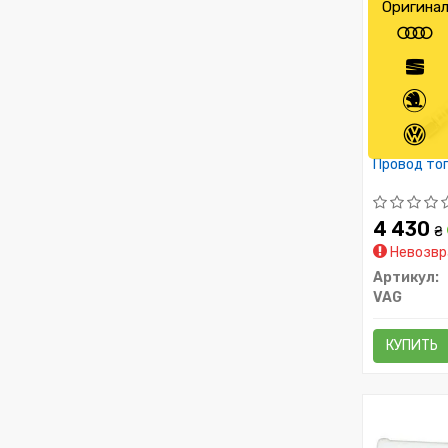
Оригина
Провод то
4 430
₴
Невозвр
Артикул:
VAG
КУПИТЬ