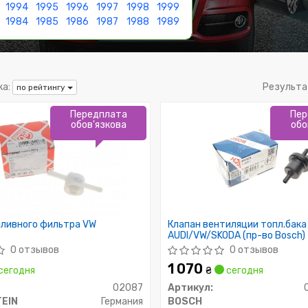
1994
1995
1996
1997
1998
1999
1984
1985
1986
1987
1988
1989
а:
Результа
по рейтингу
Передплата
Пер
обов'язкова
обо
пливного фильтра VW
Клапан вентиляции топл.бака
AUDI/VW/SKODA (пр-во Bosch)
0 отзывов
0 отзывов
1 070
сегодня
₴
сегодня
02087
Артикул:
TEIN
Германия
BOSCH