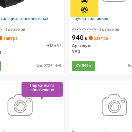
тиляции, топливный бак
Трубка топливная
0 отзывов
0 отзывов
940
завтра
₴
завтра
B13667
Артикул:
g
VAG
Код: 373944-8
КУПИТЬ
К
Передплата
обов'язкова