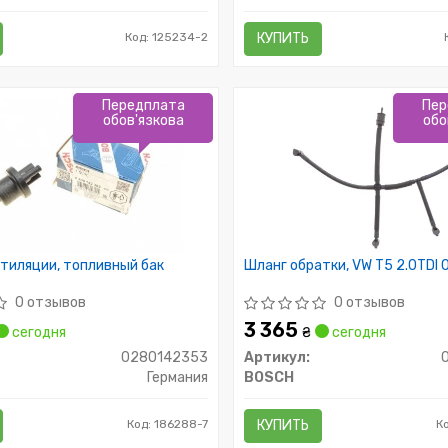
Код: 125234-2
КУПИТЬ
Передплата
Пер
обов'язкова
обо
тиляции, топливный бак
Шланг обратки, VW T5 2.0TDI 
0 отзывов
0 отзывов
3 365
сегодня
₴
сегодня
0280142353
Артикул:
Германия
BOSCH
Код: 186288-7
КУПИТЬ
К