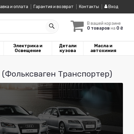
авка и оплата
Гарантия и возврат
Контакты
Вход
В вашей корзине
0 товаров
на
0 ₴
Электрика и
Детали
Масла и
Освещение
кузова
автохимия
 (Фольксваген Транспортер)