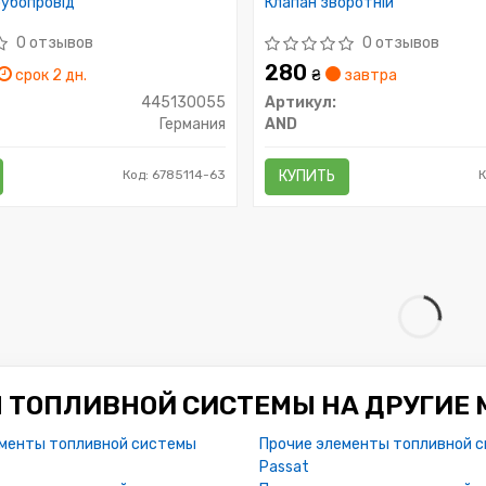
рубопровід
Клапан зворотнiй
0 отзывов
0 отзывов
280
срок 2 дн.
₴
завтра
445130055
Артикул:
Германия
AND
Код: 6785114-63
КУПИТЬ
К
 ТОПЛИВНОЙ СИСТЕМЫ НА ДРУГИЕ 
ементы топливной системы
Прочие элементы топливной 
Passat