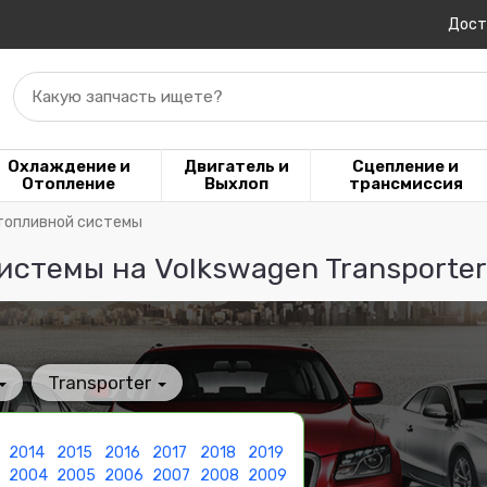
Дост
Какую запчасть ищете?
Охлаждение и
Двигатель и
Сцепление и
Отопление
Выхлоп
трансмиссия
топливной системы
стемы на Volkswagen Transporter
Transporter
2014
2015
2016
2017
2018
2019
3
2004
2005
2006
2007
2008
2009