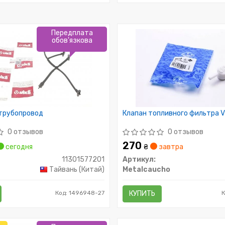
Передплата
обов'язкова
трубопровод
Клапан топливного фильтра 
0 отзывов
0 отзывов
270
сегодня
₴
завтра
11301577201
Артикул:
Тайвань (Китай)
Metalcaucho
Код: 1496948-27
КУПИТЬ
К