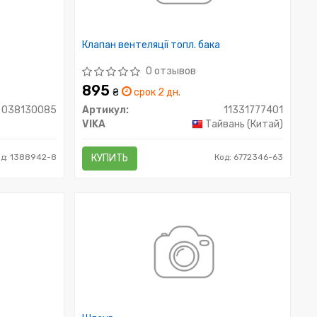
Клапан вентеляції топл. бака
0 отзывов
895
₴
срок 2 дн.
038130085
Артикул:
11331777401
VIKA
Тайвань (Китай)
од: 1388942-8
КУПИТЬ
Код: 6772346-63