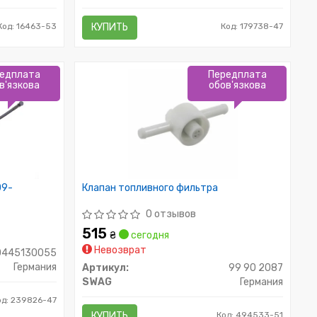
Код: 16463-53
КУПИТЬ
Код: 179738-47
едплата
Передплата
в'язкова
обов'язкова
09-
Клапан топливного фильтра
0 отзывов
515
₴
сегодня
Невозврат
0445130055
Германия
Артикул:
99 90 2087
SWAG
Германия
од: 239826-47
КУПИТЬ
Код: 494533-51