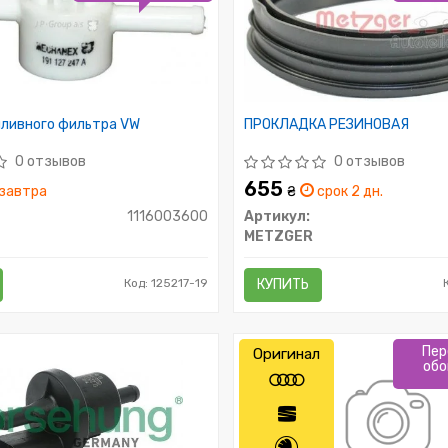
пливного фильтра VW
ПРОКЛАДКА РЕЗИНОВАЯ
0 отзывов
0 отзывов
655
завтра
₴
срок 2 дн.
1116003600
Артикул:
METZGER
Код: 125217-19
КУПИТЬ
Пер
Оригинал
обо