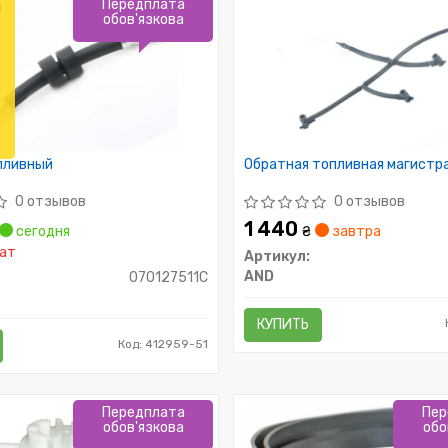
Передплата
л
обов'язкова
пливный
Обратная топливная магистра
0 отзывов
0 отзывов
1 440
сегодня
₴
завтра
ат
Артикул:
AND
070127511C
КУПИТЬ
Код: 412959-51
Передплата
Пер
обов'язкова
обо