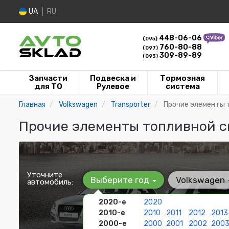
UA
RU
448-06-06
(095)
760-80-88
(097)
309-89-89
(093)
Запчасти
Подвеска и
Тормозная
для ТО
Рулевое
система
Главная
Volkswagen
Transporter
Прочие элементы 
Прочие элементы топливной си
Уточните
Выберите год
Volkswagen
автомобиль:
2020-е
2020
2010-е
2010
2011
2012
2013
2000-е
2000
2001
2002
200