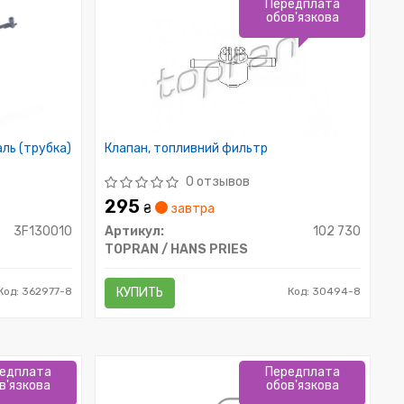
Передплата
обов'язкова
ль (трубка)
Клапан, топливний фильтр
0 отзывов
295
₴
завтра
3F130010
Артикул:
102 730
TOPRAN / HANS PRIES
Код: 362977-8
КУПИТЬ
Код: 30494-8
едплата
Передплата
в'язкова
обов'язкова