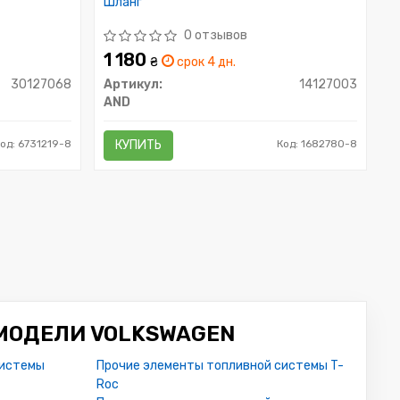
Шланг
0 отзывов
1 180
₴
срок 4 дн.
30127068
Артикул:
14127003
AND
од: 6731219-8
КУПИТЬ
Код: 1682780-8
МОДЕЛИ VOLKSWAGEN
системы
Прочие элементы топливной системы T-
Roc