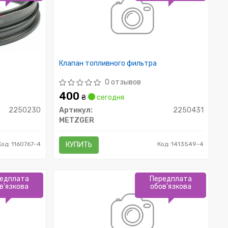
Клапан топливного фильтра
0 отзывов
400
₴
сегодня
2250230
Артикул:
2250431
METZGER
Код: 1160767-4
КУПИТЬ
Код: 1413549-4
едплата
Передплата
в'язкова
обов'язкова