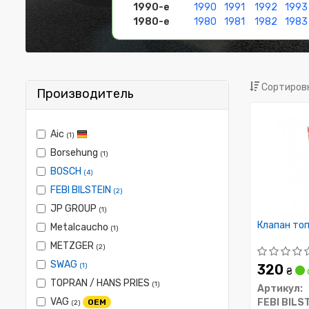
1990-е
1990
1991
1992
1993
1980-е
1980
1981
1982
1983
Сортировк
Производитель
Aic
(1)
Borsehung
(1)
BOSCH
(4)
FEBI BILSTEIN
(2)
JP GROUP
(1)
Клапан то
Metalcaucho
(1)
METZGER
(2)
SWAG
(1)
320
₴
TOPRAN / HANS PRIES
(1)
Артикул:
VAG
FEBI BILS
OEM
(2)