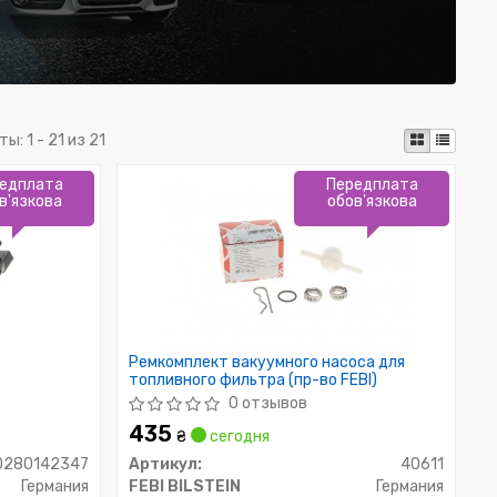
ты:
1 - 21 из 21
едплата
Передплата
в'язкова
обов'язкова
Ремкомплект вакуумного насоса для
топливного фильтра (пр-во FEBI)
0 отзывов
435
₴
сегодня
0280142347
Артикул:
40611
Германия
FEBI BILSTEIN
Германия