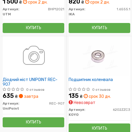
1 500
820
₴
срок 2 дн.
₴
срок 2 дн.
Артикул:
BHP12021
Артикул:
1.6555.1
UTM
IKA
КУПИТЬ
КУПИТЬ
Діодний міст UNIPOINT REC-
Подшипник коленвала
907
0 отзывов
0 отзывов
635
135
₴
завтра
₴
срок 30 дн.
Невозврат
Артикул:
REC-907
UniPoint
Артикул:
6202ZZC3
KOYO
КУПИТЬ
КУПИТЬ