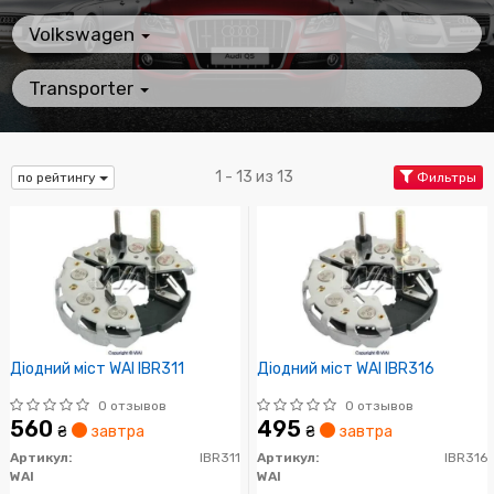
Volkswagen
Transporter
1 - 13 из 13
по рейтингу
Фильтры
Діодний міст WAI IBR311
Діодний міст WAI IBR316
0 отзывов
0 отзывов
560
495
₴
завтра
₴
завтра
Артикул:
IBR311
Артикул:
IBR316
WAI
WAI