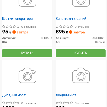
Щетки генератора
Випрямляч діодний
0 отзывов
0 отзывов
95
895
₴
завтра
₴
завтра
Артикул:
0.1065.1
Артикул:
ARC0020
IKA
AS
Польша
КУПИТЬ
КУПИТЬ
Диодный мост
Діодний міст
0 отзывов
0 отзывов