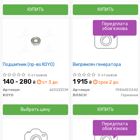
КУПИТЬ
КУПИТЬ
Передплата
обов'язкова
Подшипник (пр-во KOYO)
Випрямляч генератора
0 отзывов
0 отзывов
140 - 280
1 915
₴
от 3 дн.
₴
срок 2 дн.
Артикул:
6202ZZCM
Артикул:
1986AE0242
KOYO
BOSCH
Германия
Выбрать цену
КУПИТЬ
Передплата
обов'язкова