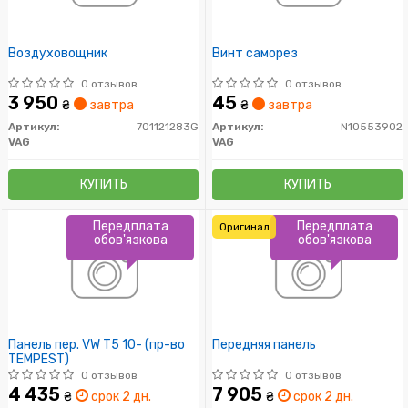
Воздуховощник
Винт саморез
0 отзывов
0 отзывов
3 950
45
₴
завтра
₴
завтра
Артикул:
701121283G
Артикул:
N10553902
VAG
VAG
КУПИТЬ
КУПИТЬ
Передплата
Передплата
Оригинал
обов'язкова
обов'язкова
Панель пер. VW T5 10- (пр-во
Передняя панель
TEMPEST)
0 отзывов
0 отзывов
4 435
7 905
₴
срок 2 дн.
₴
срок 2 дн.