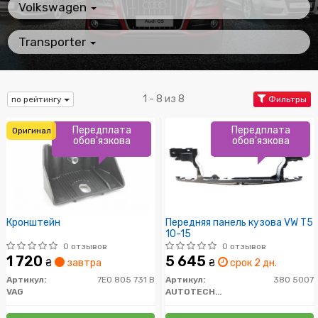
Volkswagen
Transporter
1 - 8 из 8
по рейтингу
Фильтры
Передплата
Передплата
Оригинал
обов'язкова
обов'язкова
Кронштейн
Передняя панель кузова VW T5
10-15
0 отзывов
0 отзывов
1 720
5 645
₴
завтра
₴
срок 2 дн.
Артикул:
7E0 805 731 B
Артикул:
380 5007
VAG
AUTOTECHTEILE