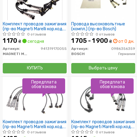
Комплект проводов зажигания
Провода высоковольтные
(пр-во Magneti Marelli кор.код.
(компл.) (пр-во Bosch)
MSQ0055)
0 отзывов
0 отзывов
1 170
1 705 - 1 900
₴
сегодня
₴
от 0 дн.
Артикул:
941319170055
Артикул:
0986356359
MAGNETI MARELLI
BOSCH
Германия
КУПИТЬ
Выбрать цену
Передплата
Передплата
обов'язкова
обов'язкова
Комплект проводов зажигания
Комплект проводов зажигания
(пр-во Magneti Marelli кор.код.
(пр-во Magneti Marelli кор.код.
MSQ0003)
MSQ0025)
0 отзывов
0 отзывов