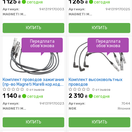
1 125
1 265
₴
сегодня
₴
сегодня
Артикул:
941319170003
Артикул:
941319170025
MAGNETI MARELLI
MAGNETI MARELLI
КУПИТЬ
КУПИТЬ
Передплата
Передплата
обов'язкова
обов'язкова
Комплект проводов зажигания
Комплект высоковольтных
(пр-во Magneti Marelli кор.код.
проводов
MSQ0023)
0 отзывов
0 отзывов
1 140
2 310
₴
сегодня
₴
сегодня
Артикул:
941319170023
Артикул:
7044
MAGNETI MARELLI
NGK
Япония
КУПИТЬ
КУПИТЬ