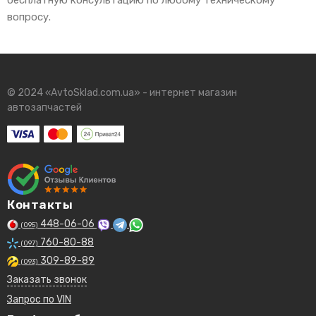
бесплатную консультацию по любому техническому
вопросу.
© 2024 «AvtoSklad.com.ua» - интернет магазин
автозапчастей
Контакты
448-06-06
(095)
760-80-88
(097)
309-89-89
(093)
Заказать звонок
Запрос по VIN