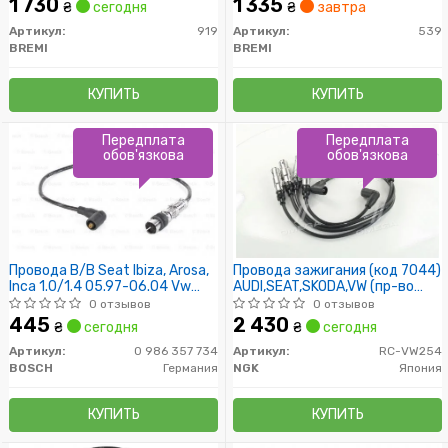
1 730
1 335
₴
сегодня
₴
завтра
Артикул:
919
Артикул:
539
BREMI
BREMI
КУПИТЬ
КУПИТЬ
Передплата
Передплата
обов'язкова
обов'язкова
Провода В/В Seat Ibiza, Arosa,
Провода зажигания (код 7044)
Inca 1.0/1.4 05.97-06.04 Vw
AUDI,SEAT,SKODA,VW (пр-во
Polo, Lupo 1.0/1.4 12.95-07.05
NGK)
0 отзывов
0 отзывов
445
2 430
₴
сегодня
₴
сегодня
Артикул:
0 986 357 734
Артикул:
RC-VW254
BOSCH
Германия
NGK
Япония
КУПИТЬ
КУПИТЬ