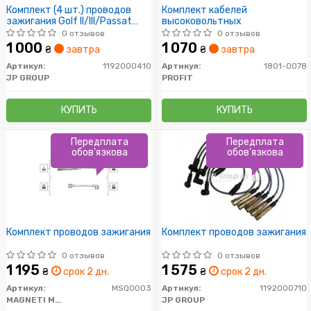
Комплект (4 шт.) проводов
Комплект кабелей
зажигания Golf II/III/Passat
высоковольтных
B3/Audi 80 (5кОм)
0 отзывов
0 отзывов
1 000
1 070
₴
завтра
₴
завтра
Артикул:
1192000410
Артикул:
1801-0078
JP GROUP
PROFIT
КУПИТЬ
КУПИТЬ
Передплата
Передплата
обов'язкова
обов'язкова
Комплект проводов зажигания
Комплект проводов зажигания
0 отзывов
0 отзывов
1 195
1 575
₴
срок 2 дн.
₴
срок 2 дн.
Артикул:
MSQ0003
Артикул:
1192000710
MAGNETI MARELLI
JP GROUP