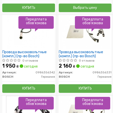
КУПИТЬ
Выбрать цену
Передплата
Передплата
обов'язкова
обов'язкова
Провода высоковольтные
Провода высоковольтные
(компл.) (пр-во Bosch)
(компл.) (пр-во Bosch)
0 отзывов
0 отзывов
1 950
2 160
₴
сегодня
₴
сегодня
Артикул:
0986356342
Артикул:
0986356331
BOSCH
Германия
BOSCH
Германия
КУПИТЬ
КУПИТЬ
Передплата
Передплата
обов'язкова
обов'язкова