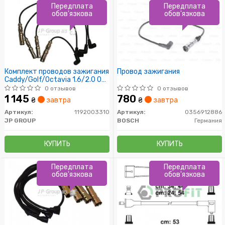
Передплата
Передплата
обов'язкова
обов'язкова
Комплект проводов зажигания
Провод зажигания
Caddy/Golf/Octavia 1.6/2.0 04-
15
0 отзывов
0 отзывов
1 145
780
₴
завтра
₴
завтра
Артикул:
1192003310
Артикул:
0356912886
JP GROUP
BOSCH
Германия
КУПИТЬ
КУПИТЬ
Передплата
Передплата
обов'язкова
обов'язкова