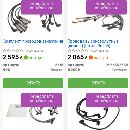
Передплата
Передплата
обов'язкова
обов'язкова
Комплект проводов зажигания
Провода высоковольтные
(компл.) (пр-во Bosch)
0 отзывов
0 отзывов
2 595
2 065
₴
сегодня
₴
завтра
Артикул:
8618
Артикул:
0986356338
NGK
Япония
BOSCH
Германия
КУПИТЬ
КУПИТЬ
Передплата
Передплата
обов'язкова
обов'язкова