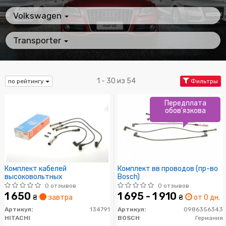
Volkswagen
Transporter
1 - 30 из 54
по рейтингу
Фильтры
Передплата
обов'язкова
Комплект кабелей
Комплект вв проводов (пр-во
высоковольтных
Bosch)
0 отзывов
0 отзывов
1 650
1 695 - 1 910
₴
завтра
₴
от 0 дн.
Артикул:
134791
Артикул:
0986356343
HITACHI
BOSCH
Германия