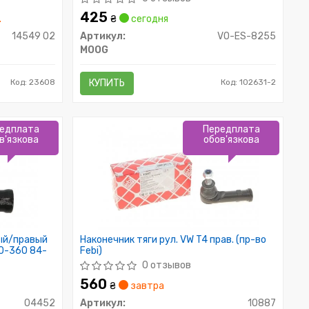
425
.
₴
сегодня
14549 02
Артикул:
VO-ES-8255
MOOG
Код: 23608
КУПИТЬ
Код: 102631-2
едплата
Передплата
в'язкова
обов'язкова
вый/правый
Наконечник тяги рул. VW T4 прав. (пр-во
40-360 84-
Febi)
0 отзывов
560
₴
завтра
04452
Артикул:
10887