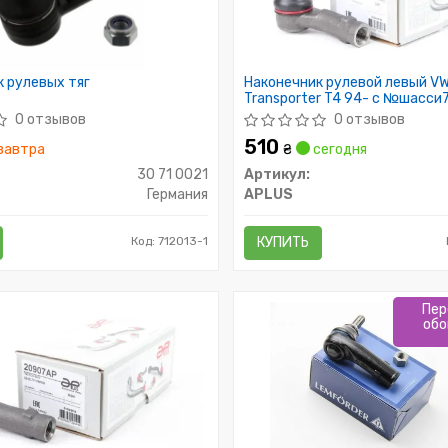
 рулевых тяг
Наконечник рулевой левый V
Transporter T4 94- с №шасси
002792 Вн.конус14.7
0 отзывов
0 отзывов
510
завтра
₴
сегодня
30 71 0021
Артикул:
Германия
APLUS
Код: 712013-1
КУПИТЬ
Пер
обо