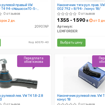
к рулевой правый VW
Наконечник тяги рул. прав. VW
er T4 94-с№шасси70-S-
002 792 = 8/94- /конус 18/
конус14.7
0 отзывов
0 отзывов
1 355 - 1 590
срок 2 дн.
₴
от 0 дн
20907AP
Артикул:
LEMFORDER
Код: 60570-40
Выбрать цену
Передплата
Пер
обов'язкова
обо
 рулевой лев. VW T4 1.8-2.8
Наконечник рулевой лев. VW 
3
конус 18
0 отзывов
0 отзывов