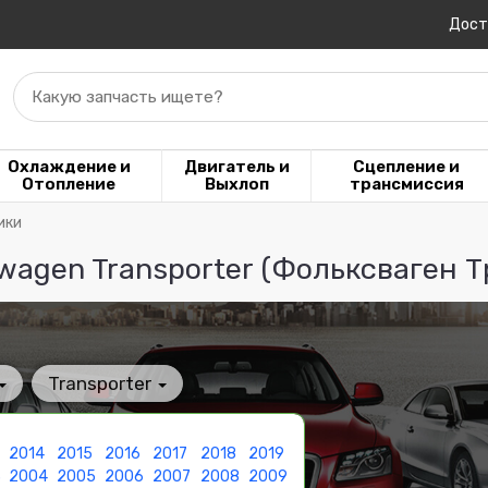
Дост
Какую запчасть ищете?
Охлаждение и
Двигатель и
Сцепление и
Отопление
Выхлоп
трансмиссия
ики
wagen Transporter (Фольксваген 
Transporter
2014
2015
2016
2017
2018
2019
3
2004
2005
2006
2007
2008
2009