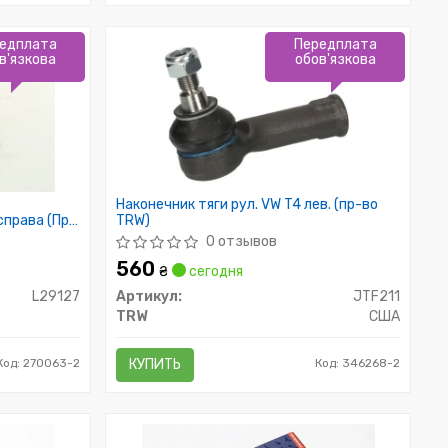
едплата
Передплата
в'язкова
обов'язкова
Наконечник тяги рул. VW T4 лев. (пр-во
справа (Пр-
TRW)
0 отзывов
560
₴
сегодня
L29127
Артикул:
JTF211
TRW
США
Код: 270063-2
КУПИТЬ
Код: 346268-2