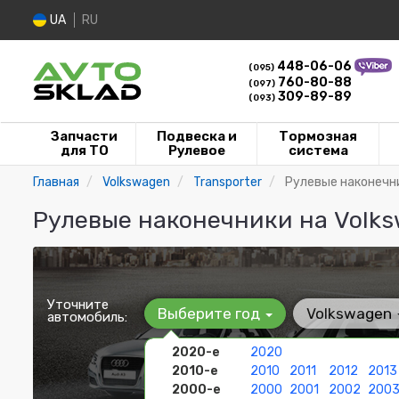
UA
RU
448-06-06
(095)
760-80-88
(097)
309-89-89
(093)
Запчасти
Подвеска и
Тормозная
для ТО
Рулевое
система
Главная
Volkswagen
Transporter
Рулевые наконечн
Рулевые наконечники на Volks
Уточните
Выберите год
Volkswagen
автомобиль:
2020-е
2020
2010-е
2010
2011
2012
2013
2000-е
2000
2001
2002
200