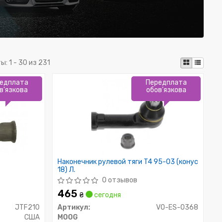
ты:
1 - 30 из 231
едплата
Передплата
в'язкова
обов'язкова
Наконечник рулевой тяги T4 95-03 (конус
18) Л.
0 отзывов
465
₴
сегодня
JTF210
Артикул:
VO-ES-0368
США
MOOG