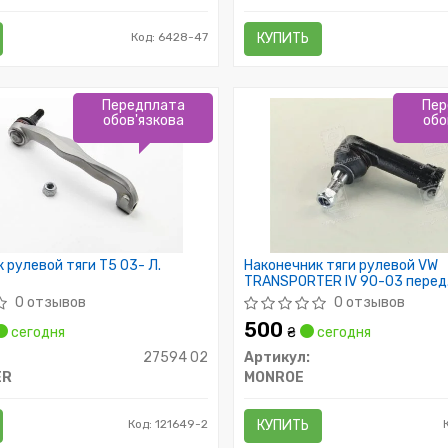
Код: 6428-47
КУПИТЬ
Передплата
Пер
обов'язкова
обо
 рулевой тяги T5 03- Л.
Наконечник тяги рулевой VW
TRANSPORTER IV 90-03 перед
слева (Пр-во MONROE)
0 отзывов
0 отзывов
500
сегодня
₴
сегодня
27594 02
Артикул:
ER
MONROE
Код: 121649-2
КУПИТЬ