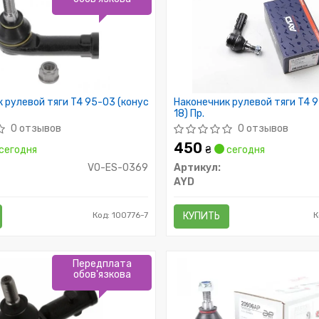
 рулевой тяги T4 95-03 (конус
Наконечник рулевой тяги T4 
18) Пр.
0 отзывов
0 отзывов
450
сегодня
₴
сегодня
VO-ES-0369
Артикул:
AYD
Код: 100776-7
КУПИТЬ
К
Передплата
обов'язкова