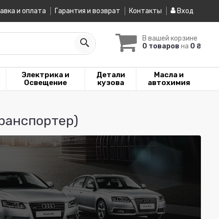
авка и оплата
Гарантия и возврат
Контакты
Вход
В вашей корзине
0 товаров
на
0 ₴
Электрика и
Детали
Масла и
Освещение
кузова
автохимия
Транспортер)