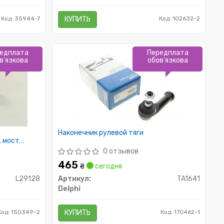
Код: 35944-7
КУПИТЬ
Код: 102632-2
едплата
Передплата
в'язкова
обов'язкова
Наконечник рулевой тяги
. мост
0 отзывов
465
₴
сегодня
L29128
Артикул:
TA1641
Delphi
Код: 150349-2
КУПИТЬ
Код: 170462-1