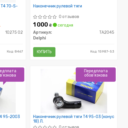
 T4 70-S-
Наконечник рулевой тяги
0 отзывов
1 000
.
₴
сегодня
10275 02
Артикул:
TA2045
Delphi
Код: 8467
КУПИТЬ
Код: 15987-53
едплата
Передплата
в'язкова
обов'язкова
T4 95-2003
Наконечник рулевой тяги T4 95-03 (конус
18) Л.
0 отзывов