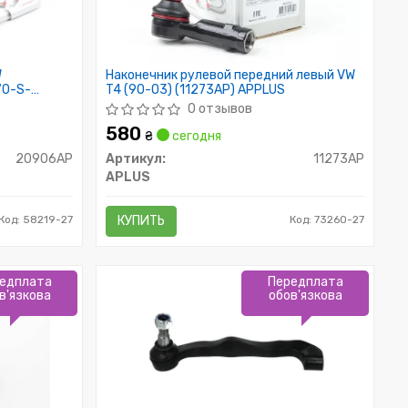
W
Наконечник рулевой передний левый VW
70-S-
T4 (90-03) (11273AP) APPLUS
0 отзывов
580
₴
сегодня
20906AP
Артикул:
11273AP
APLUS
Код: 58219-27
КУПИТЬ
Код: 73260-27
едплата
Передплата
в'язкова
обов'язкова