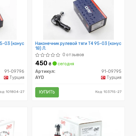
95-03 (конус
Наконечник рулевой тяги T4 95-03 (конус
18) Л.
0 отзывов
450
₴
сегодня
91-09796
Артикул:
91-09795
Турция
AYD
Турция
од: 101804-27
КУПИТЬ
Код: 103715-27