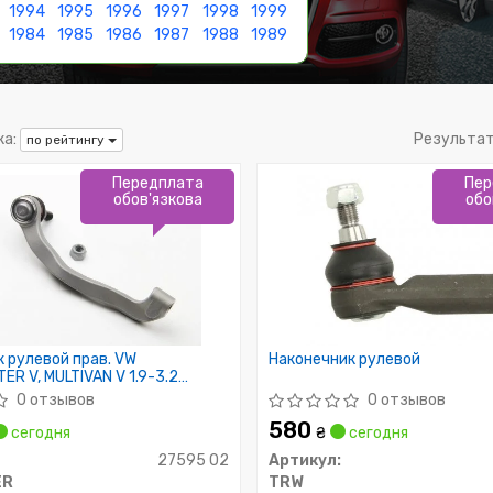
1994
1995
1996
1997
1998
1999
1984
1985
1986
1987
1988
1989
а:
Результа
по рейтингу
Передплата
Пер
обов'язкова
обо
 рулевой прав. VW
Наконечник рулевой
R V, MULTIVAN V 1.9-3.2
0 отзывов
0 отзывов
580
сегодня
₴
сегодня
27595 02
Артикул:
ER
TRW