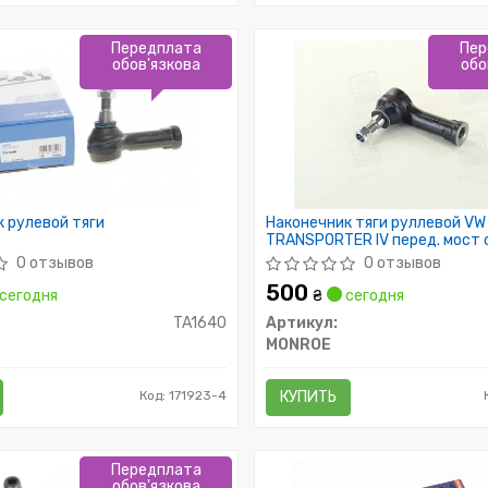
Передплата
Пер
обов'язкова
обо
 рулевой тяги
Наконечник тяги руллевой VW
TRANSPORTER IV перед. мост 
во MONROE)
0 отзывов
0 отзывов
500
сегодня
₴
сегодня
TA1640
Артикул:
MONROE
Код: 171923-4
КУПИТЬ
Передплата
обов'язкова