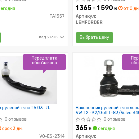
1 365 - 1 590
егодня
₴
от 0 дн
TA1557
Артикул:
LEMFORDER
Код: 21315-53
Выбрать цену
Передплата
Пер
обов'язкова
обо
 рулевой тяги T5 03- Л.
Наконечник рулевой тяги ле
VW T2 -92/Golf I -83/Volvo 3
0 отзывов
0 отзывов
365
срок 3 дн.
₴
сегодня
VO-ES-2314
Артикул: