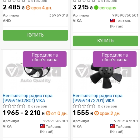
0 отзывов
0 отзывов
2 485
3 215
₴
срок 4 дн.
₴
сегодня
Артикул:
35959018
Артикул:
99590750501
AND
VIKA
Тайвань
(Китай)
КУПИТЬ
КУПИТЬ
Передплата
Передплата
обов'язкова
обов'язкова
Вентилятор радиатора
Вентилятор радиатора
(99591502801) VIKA
(99591472701) VIKA
0 отзывов
0 отзывов
1 965 - 2 210
1 555
₴
от 0 дн.
₴
срок 2 дн.
Артикул:
99591502801
Артикул:
99591472701
VIKA
VIKA
Тайвань
Тайвань
(Китай)
(Китай)