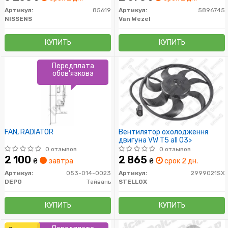
Артикул:
85619
Артикул:
5896745
NISSENS
Van Wezel
КУПИТЬ
КУПИТЬ
Передплата
обов'язкова
FAN, RADIATOR
Вентилятор охолодження
двигуна VW T5 all 03>
0 отзывов
0 отзывов
2 100
2 865
₴
завтра
₴
срок 2 дн.
Артикул:
053-014-0023
Артикул:
2999021SX
DEPO
Тайвань
STELLOX
КУПИТЬ
КУПИТЬ