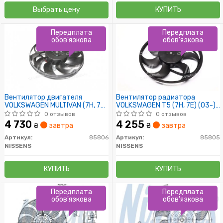
Выбрать цену
КУПИТЬ
Передплата
Передплата
обов'язкова
обов'язкова
Вентилятор двигателя
Вентилятор радиатора
VOLKSWAGEN MULTIVAN (7H, 7E)
VOLKSWAGEN T5 (7H, 7E) (03-)
(03-) 1.9 (пр-во Nissens)
(пр-во Nissens)
0 отзывов
0 отзывов
4 730
4 255
₴
завтра
₴
завтра
Артикул:
85806
Артикул:
85805
NISSENS
NISSENS
КУПИТЬ
КУПИТЬ
Передплата
Передплата
обов'язкова
обов'язкова