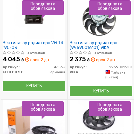
Передплата
Передплата
обов'язкова
обов'язкова
Вентилятор радиатора VW T4
Вентилятор радиатора
"90-03
(99590016101) VIKA
0 отзывов
0 отзывов
4 045
2 375
₴
срок 2 дн.
₴
срок 2 дн.
Артикул:
46563
Артикул:
99590016101
FEBI BILSTEIN
Германия
VIKA
Тайвань
(Китай)
КУПИТЬ
КУПИТЬ
Передплата
Передплата
обов'язкова
обов'язкова