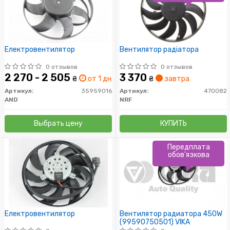
Електровентилятор
Вентилятор радіатора
0 отзывов
0 отзывов
2 270 - 2 505
3 370
₴
от 1 дн.
₴
завтра
Артикул:
35959016
Артикул:
470082
AND
NRF
Выбрать цену
КУПИТЬ
Передплата
обов'язкова
Електровентилятор
Вентилятор радиатора 450W
(99590750501) VIKA