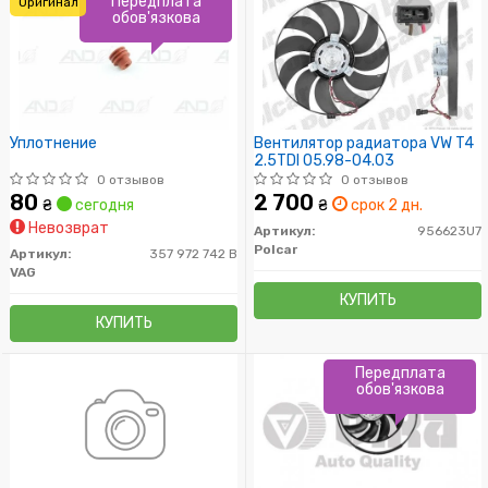
Передплата
Оригинал
обов'язкова
Уплотнение
Вентилятор радиатора VW T4
2.5TDI 05.98-04.03
0 отзывов
0 отзывов
80
2 700
₴
сегодня
₴
срок 2 дн.
Невозврат
Артикул:
956623U7
Polcar
Артикул:
357 972 742 B
VAG
КУПИТЬ
КУПИТЬ
Передплата
обов'язкова