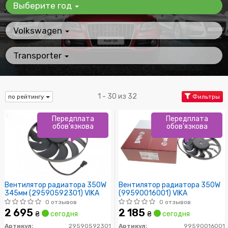
Выберите год
Volkswagen
Transporter
1 - 30 из 32
по рейтингу
Фильтры
Передплата
Передплата
обов'язкова
обов'язкова
Вентилятор радиатора 350W
Вентилятор радиатора 350W
345мм (29590592301) VIKA
(99590016001) VIKA
0 отзывов
0 отзывов
2 695
2 185
₴
сегодня
₴
сегодня
Артикул:
29590592301
Артикул:
99590016001