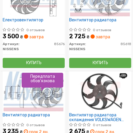
Електровентилятор
Вентилятор радиатора
0 отзывов
0 отзывов
3 500
2 725
₴
завтра
₴
завтра
Артикул:
85676
Артикул:
85618
NISSENS
NISSENS
КУПИТЬ
КУПИТЬ
Передплата
обов'язкова
Вентилятор радиатора
Вентилятор радиатора
охлаждения VOLKSWAGEN
TRANSPORTER T5 (пр-во Van
0 отзывов
0 отзывов
Wezel)
3 235
2 675
₴
срок 2 дн.
₴
срок 2 дн.