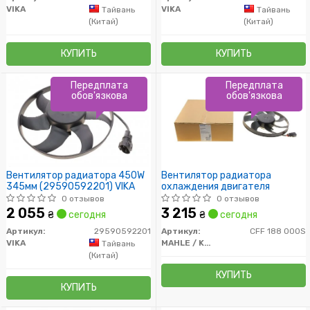
VIKA
VIKA
Тайвань
Тайвань
(Китай)
(Китай)
КУПИТЬ
КУПИТЬ
Передплата
Передплата
обов'язкова
обов'язкова
Вентилятор радиатора 450W
Вентилятор радиатора
345мм (29590592201) VIKA
охлаждения двигателя
0 отзывов
0 отзывов
2 055
3 215
₴
сегодня
₴
сегодня
Артикул:
29590592201
Артикул:
CFF 188 000S
VIKA
MAHLE / KNECHT
Тайвань
(Китай)
КУПИТЬ
КУПИТЬ