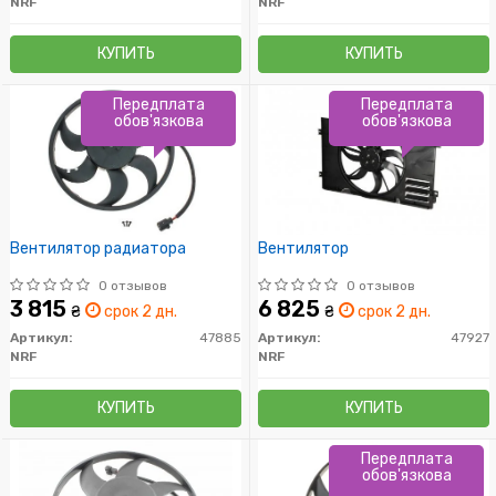
NRF
NRF
КУПИТЬ
КУПИТЬ
Передплата
Передплата
обов'язкова
обов'язкова
Вентилятор радиатора
Вентилятор
0 отзывов
0 отзывов
3 815
6 825
₴
срок 2 дн.
₴
срок 2 дн.
Артикул:
47885
Артикул:
47927
NRF
NRF
КУПИТЬ
КУПИТЬ
Передплата
обов'язкова