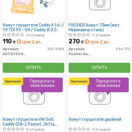
Хомут глушителя Caddy II 1.6 i /
FISCHER Хомут 73мм (мат.
1.9 TDI 95 - 04 / Caddy III 2.0
Неіржавна сталь)
EcoFuel / LT 28-35 2.4/2.7 D /
0 отзывов
0 отзывов
T4 1.9/2.4 D
110
270
₴
срок 2 дн.
₴
срок 2 дн.
Артикул:
325 3084
Артикул:
934-773
AUTOTECHTEILE
Fischer Automotive One (FA1)
КУПИТЬ
КУПИТЬ
Передплата
Передплата
Оригинал
Оригинал
обов'язкова
обов'язкова
Хомут глушителя VW Golf,
Хомут глушителя двойной
Caddy (04-), Passat, Jetta,
Polo (06-), T5,T6 Tiguan
0 отзывов
0 отзывов