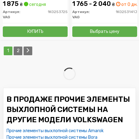
(08-)/Skoda Superb 1.6D
1 875
1 765 - 2 040
₴
сегодня
₴
от 0 дн.
1.9/2.0D (08-) (1K0253725)
VAG
Артикул:
1K0253725
Артикул:
1K0253141J
VAG
VAG
КУПИТЬ
Выбрать цену
1
2
В ПРОДАЖЕ ПРОЧИЕ ЭЛЕМЕНТЫ
ВЫХЛОПНОЙ СИСТЕМЫ НА
ДРУГИЕ МОДЕЛИ VOLKSWAGEN
Прочие элементы выхлопной системы Amarok
Прочие элементы выхлопной системы Bora