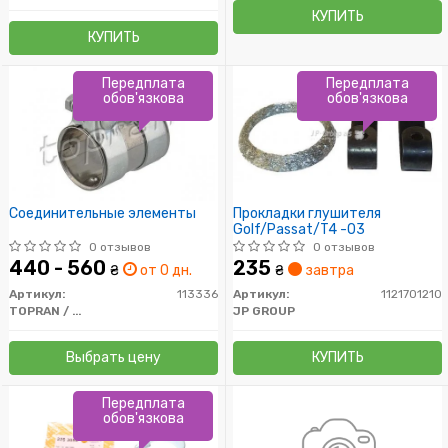
КУПИТЬ
КУПИТЬ
Передплата
Передплата
обов'язкова
обов'язкова
Соединительные элементы
Прокладки глушителя
Golf/Passat/T4 -03
0 отзывов
0 отзывов
440 - 560
235
₴
от 0 дн.
₴
завтра
Артикул:
113336
Артикул:
1121701210
TOPRAN / HANS PRIES
JP GROUP
Выбрать цену
КУПИТЬ
Передплата
обов'язкова