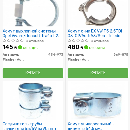
Хомут выхлопной системы
Хомут с-ми EX VW T5 2.5TDi
Opel Vivaro/Renault Trafic II 2.5
03-09/Audi A3/Seat Toledo
dci 03-
0 отзывов
0 отзывов
145
480
₴
сегодня
₴
сегодня
Артикул:
934-973
Артикул:
969-875
Fischer Automotive One (FA1)
Fischer Automotive One (FA1)
КУПИТЬ
КУПИТЬ
Соединитель трубы
Хомут универсальный -
глушителя 65/69.5x90 mm
диаметр 54,5 мм..