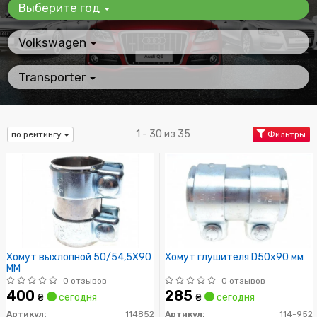
Выберите год
Volkswagen
Transporter
1 - 30 из 35
по рейтингу
Фильтры
Хомут выхлопной 50/54,5X90
Хомут глушителя D50x90 мм
MM
0 отзывов
0 отзывов
400
285
₴
сегодня
₴
сегодня
Артикул:
114852
Артикул:
114-952