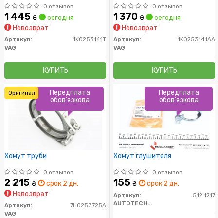
0 отзывов
0 отзывов
1 445
1 370
₴
сегодня
₴
сегодня
Невозврат
Невозврат
Артикул:
1K0253141T
Артикул:
1K0253141AA
VAG
VAG
КУПИТЬ
КУПИТЬ
Передплата
Передплата
Оригинал
обов'язкова
обов'язкова
Хомут труби
Хомут глушителя
0 отзывов
0 отзывов
2 215
155
₴
срок 2 дн.
₴
срок 2 дн.
Невозврат
Артикул:
512 1217
AUTOTECHTEILE
Артикул:
7H0253725A
VAG