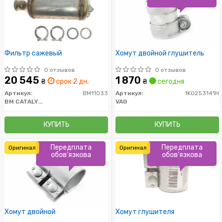
Фильтр сажевый
Хомут двойной глушитель
0 отзывов
0 отзывов
20 545
1 870
₴
срок 2 дн.
₴
сегодня
Артикул:
BM11033
Артикул:
1K0253141H
BM CATALYSTS
VAG
КУПИТЬ
КУПИТЬ
Передплата
Передплата
Оригинал
Оригинал
обов'язкова
обов'язкова
Хомут двойной
Хомут глушителя