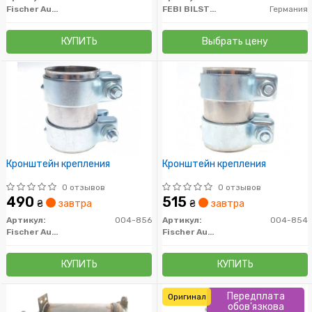
Fischer Automotive One (FA1)
FEBI BILSTEIN
Германия
КУПИТЬ
Выбрать цену
Кронштейн крепления
Кронштейн крепления
0 отзывов
0 отзывов
490
515
₴
завтра
₴
завтра
Артикул:
004-856
Артикул:
004-854
Fischer Automotive One (FA1)
Fischer Automotive One (FA1)
КУПИТЬ
КУПИТЬ
Передплата
Оригинал
обов'язкова