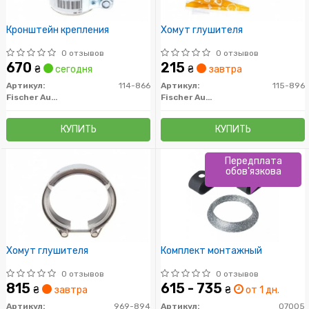
Кронштейн крепления
Хомут глушителя
0 отзывов
0 отзывов
670
215
₴
сегодня
₴
завтра
Артикул:
114-866
Артикул:
115-896
Fischer Automotive One (FA1)
Fischer Automotive One (FA1)
КУПИТЬ
КУПИТЬ
Передплата
обов'язкова
Хомут глушителя
Комплект монтажный
0 отзывов
0 отзывов
815
615 - 735
₴
завтра
₴
от 1 дн.
Артикул:
969-894
Артикул:
07005