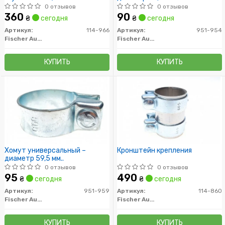
0 отзывов
0 отзывов
360
90
₴
сегодня
₴
сегодня
Артикул:
114-966
Артикул:
951-954
Fischer Automotive One (FA1)
Fischer Automotive One (FA1)
КУПИТЬ
КУПИТЬ
Хомут универсальный –
Кронштейн крепления
диаметр 59,5 мм..
0 отзывов
0 отзывов
95
490
₴
сегодня
₴
сегодня
Артикул:
951-959
Артикул:
114-860
Fischer Automotive One (FA1)
Fischer Automotive One (FA1)
КУПИТЬ
КУПИТЬ