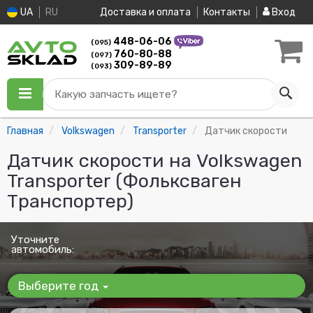
UA
RU
Доставка и оплата
Контакты
Вход
448-06-06
(095)
760-80-88
(097)
309-89-89
(093)
Какую запчасть ищете?
Главная
Volkswagen
Transporter
Датчик скорости
Датчик скорости на Volkswagen
Transporter (Фольксваген
Транспортер)
Уточните
автомобиль:
Выберите год