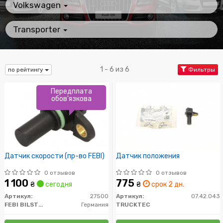
Volkswagen
Transporter
1 - 6 из 6
по рейтингу
Фильтры
Передплата
обов'язкова
Датчик скорости (пр-во FEBI)
Датчик положения
0 отзывов
0 отзывов
1 100
775
₴
сегодня
₴
срок 2 дн.
Артикул:
27500
Артикул:
07.42.043
FEBI BILSTEIN
Германия
TRUCKTEC