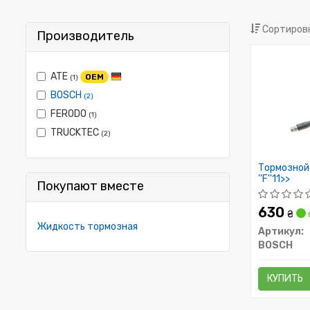
Сортировк
Производитель
ATE
OEM
(1)
BOSCH
(2)
FERODO
(1)
TRUCKTEC
(2)
Тормозной
''F''11>>
Покупают вместе
630
₴
Жидкость тормозная
Артикул:
BOSCH
КУПИТЬ