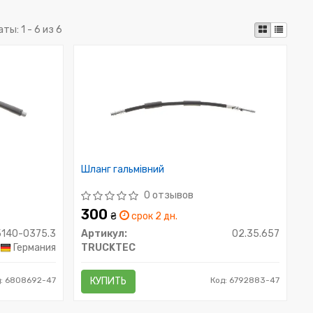
аты:
1 - 6 из 6
Шланг гальмівний
0 отзывов
300
₴
срок 2 дн.
5140-0375.3
Артикул:
02.35.657
Германия
TRUCKTEC
д: 6808692-47
КУПИТЬ
Код: 6792883-47