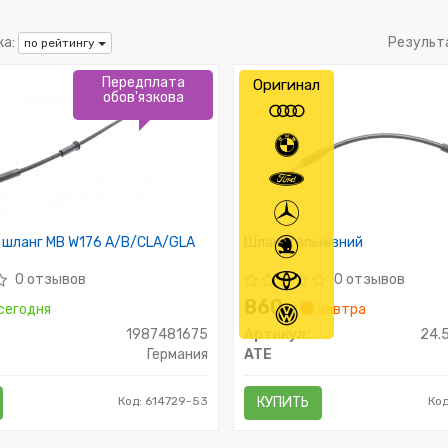
а:
Результ
по рейтингу
Передплата
Оригинал
обов'язкова
 шланг MB W176 A/B/CLA/GLA
Шланг гальмівний
0 отзывов
0 отзывов
860
сегодня
₴
завтра
1987481675
Артикул:
24.
Германия
ATE
Код: 614729-53
КУПИТЬ
Ко