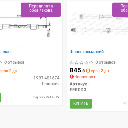
Передплата
Пер
обов'язкова
обо
 шланг
Шланг гальмівний
0 отзывов
0 отзывов
845
срок 2 дн.
₴
срок 2 дн.
Невозврат
1 987 481 674
Германия
Артикул:
FERODO
Код: 2227913-39
КУПИТЬ
Ко