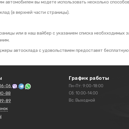
им автомобилем вы модете использовать несколько способов
клад (в верхней части страницы).
траницы или в наш вайбер с указанием списка необхходимых
аним.
еджеры автосклада с удовольствием предоставят бесплатную
ы
График работы
06-06
Пн-Пт: 9:00-18:00
Сб: 10:00-14:00
80-88
Вс: Выходной
89-89
онок
N