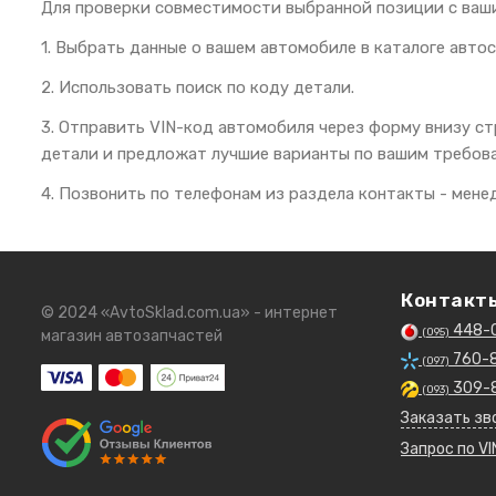
Для проверки совместимости выбранной позиции с ваш
1. Выбрать данные о вашем автомобиле в каталоге автос
2. Использовать поиск по коду детали.
3. Отправить VIN-код автомобиля через форму внизу с
детали и предложат лучшие варианты по вашим требов
4. Позвонить по телефонам из раздела контакты - мен
Контакт
© 2024 «AvtoSklad.com.ua» - интернет
448-
(095)
магазин автозапчастей
760-
(097)
309-
(093)
Заказать зв
Запрос по VI