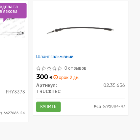
едплата
в'язкова
Шланг гальмівний
0 отзывов
300
₴
срок 2 дн.
Артикул:
02.35.656
TRUCKTEC
FHY3373
КУПИТЬ
Код: 6792884-47
д: 6627666-24