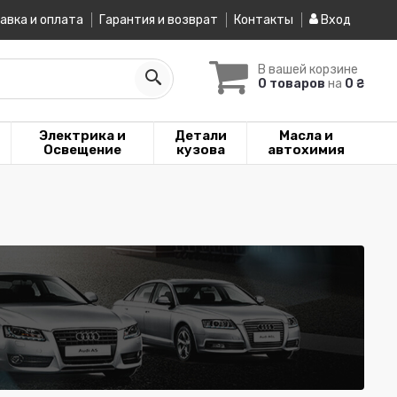
авка и оплата
Гарантия и возврат
Контакты
Вход
В вашей корзине
0 товаров
на
0 ₴
Электрика и
Детали
Масла и
Освещение
кузова
автохимия