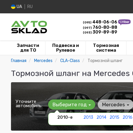
UA
RU
448-06-06
(095)
760-80-88
(097)
309-89-89
(093)
Запчасти
Подвеска и
Тормозная
для ТО
Рулевое
система
Главная
Mercedes
CLA-Class
Тормозной шланг
Тормозной шланг на Mercedes 
Уточните
Выберите год
Mercedes
автомобиль:
2010-е
2013
2014
2015
2016