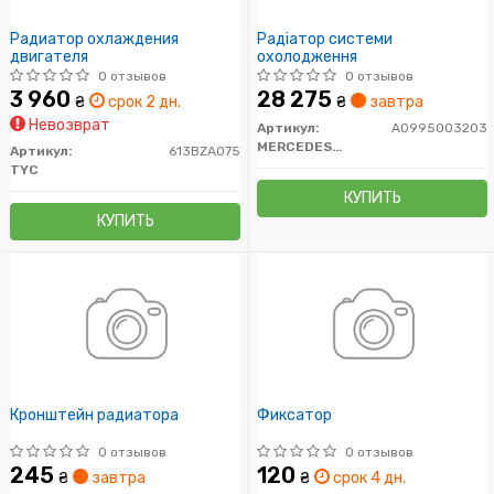
Радиатор охлаждения
Радіатор системи
двигателя
охолодження
0 отзывов
0 отзывов
3 960
28 275
₴
срок 2 дн.
₴
завтра
Невозврат
Артикул:
A0995003203
MERCEDES-BENZ
Артикул:
613BZA075
TYC
КУПИТЬ
КУПИТЬ
Кронштейн радиатора
Фиксатор
0 отзывов
0 отзывов
245
120
₴
завтра
₴
срок 4 дн.