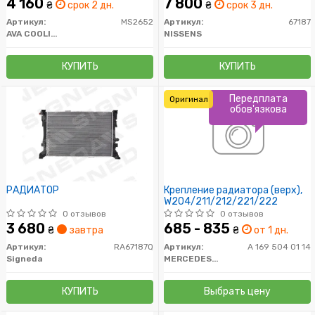
4 160
7 800
₴
срок 2 дн.
₴
срок 3 дн.
Артикул:
MS2652
Артикул:
67187
AVA COOLING
NISSENS
КУПИТЬ
КУПИТЬ
Передплата
Оригинал
обов'язкова
РАДИАТОР
Крепление радиатора (верх),
W204/211/212/221/222
0 отзывов
0 отзывов
3 680
685 - 835
₴
завтра
₴
от 1 дн.
Артикул:
RA67187Q
Артикул:
A 169 504 01 14
Signeda
MERCEDES-BENZ
КУПИТЬ
Выбрать цену