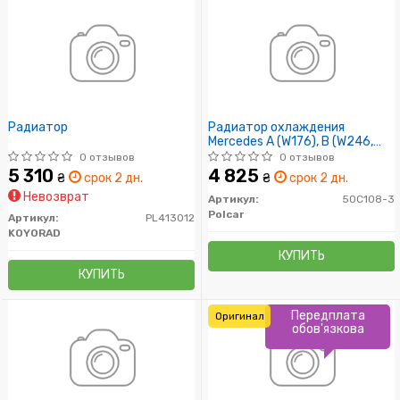
Радиатор
Радиатор охлаждения
Mercedes A (W176), B (W246,
W242), Cla (C117), Gla (X156) 2.0
0 отзывов
0 отзывов
05.12-
5 310
4 825
₴
срок 2 дн.
₴
срок 2 дн.
Невозврат
Артикул:
50C108-3
Polcar
Артикул:
PL413012
KOYORAD
КУПИТЬ
КУПИТЬ
Передплата
Оригинал
обов'язкова