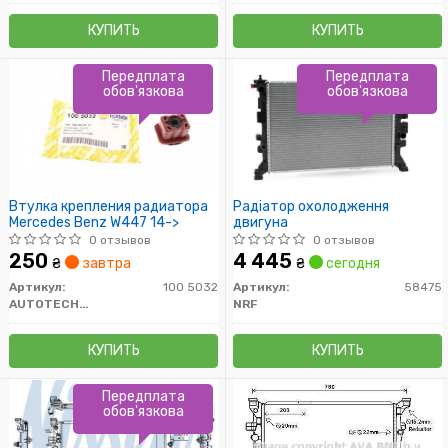
КУПИТЬ
КУПИТЬ
Передплата
Передплата
обов'язкова
обов'язкова
Втулка крепления радиатора
Радіатор охолодження
Mercedes Benz W447 14->
двигуна
0 отзывов
0 отзывов
250
4 445
₴
завтра
₴
сегодня
Артикул:
100 5032
Артикул:
58475
AUTOTECHTEILE
NRF
КУПИТЬ
КУПИТЬ
Передплата
обов'язкова