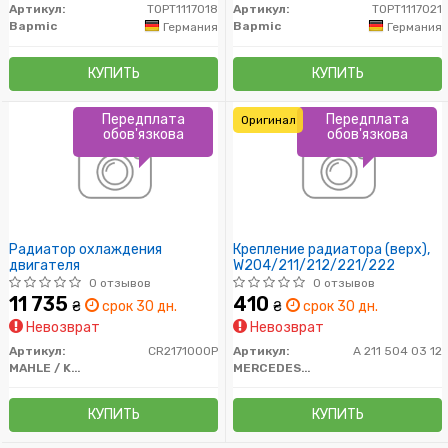
Артикул:
TOPT1117018
Артикул:
TOPT1117021
Bapmic
Bapmic
Германия
Германия
КУПИТЬ
КУПИТЬ
Передплата
Передплата
Оригинал
обов'язкова
обов'язкова
Радиатор охлаждения
Крепление радиатора (верх),
двигателя
W204/211/212/221/222
0 отзывов
0 отзывов
11 735
410
₴
срок 30 дн.
₴
срок 30 дн.
Невозврат
Невозврат
Артикул:
CR2171000P
Артикул:
A 211 504 03 12
MAHLE / KNECHT
MERCEDES-BENZ
КУПИТЬ
КУПИТЬ