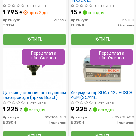
14X20X1,5
0 отзывов
0 отзывов
1 795
15
₴
срок 2 дн.
₴
сегодня
Артикул:
213697
Артикул:
115.100
TOTAL
ELRING
Germany
КУПИТЬ
КУПИТЬ
Передплата
Передплата
обов'язкова
обов'язкова
Датчик, давление во впускном
Аккумулятор 80Ah-12v BOSCH
газопроводе (пр-во Bosch)
AGM (S5A11)
(315x175x190),R,EN800
0 отзывов
0 отзывов
1 225
9 225
₴
сегодня
₴
сегодня
Артикул:
0261230189
Артикул:
0092S5A110
BOSCH
Германия
BOSCH
Германия