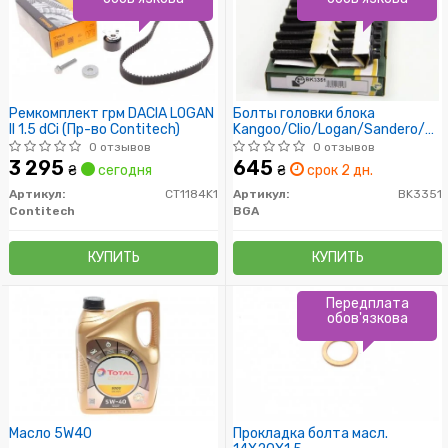
Ремкомплект грм DACIA LOGAN
Болты головки блока
II 1.5 dCi (Пр-во Contitech)
Kangoo/Clio/Logan/Sandero/Me
1.5dCi 01- (10 шт.)
0 отзывов
0 отзывов
3 295
645
₴
сегодня
₴
срок 2 дн.
Артикул:
CT1184K1
Артикул:
BK3351
Contitech
BGA
КУПИТЬ
КУПИТЬ
Передплата
обов'язкова
Масло 5W40
Прокладка болта масл.