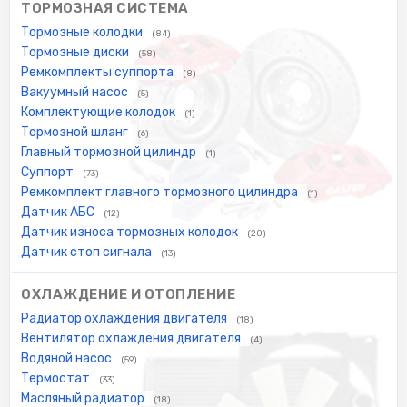
ТОРМОЗНАЯ СИСТЕМА
Тормозные колодки
(84)
Тормозные диски
(58)
Ремкомплекты суппорта
(8)
Вакуумный насос
(5)
Комплектующие колодок
(1)
Тормозной шланг
(6)
Главный тормозной цилиндр
(1)
Суппорт
(73)
Ремкомплект главного тормозного цилиндра
(1)
Датчик АБС
(12)
Датчик износа тормозных колодок
(20)
Датчик стоп сигнала
(13)
ОХЛАЖДЕНИЕ И ОТОПЛЕНИЕ
Радиатор охлаждения двигателя
(18)
Вентилятор охлаждения двигателя
(4)
Водяной насос
(59)
Термостат
(33)
Масляный радиатор
(18)