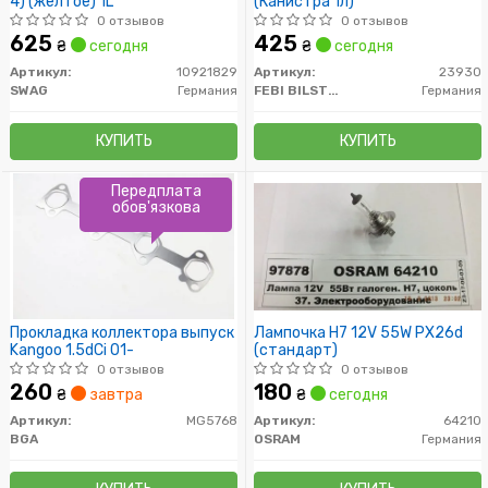
4) (желтое) 1L
(Канистра 1л)
0 отзывов
0 отзывов
625
425
₴
сегодня
₴
сегодня
Артикул:
10921829
Артикул:
23930
SWAG
Германия
FEBI BILSTEIN
Германия
КУПИТЬ
КУПИТЬ
Передплата
обов'язкова
Прокладка коллектора выпуск
Лампочка H7 12V 55W PX26d
Kangoo 1.5dCi 01-
(стандарт)
0 отзывов
0 отзывов
260
180
₴
завтра
₴
сегодня
Артикул:
MG5768
Артикул:
64210
BGA
OSRAM
Германия