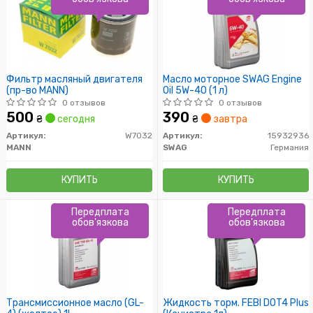
Фильтр масляный двигателя
Масло моторное SWAG Engine
(пр-во MANN)
Oil 5W-40 (1 л)
0 отзывов
0 отзывов
500
390
₴
сегодня
₴
завтра
Артикул:
W7032
Артикул:
15932936
MANN
SWAG
Германия
КУПИТЬ
КУПИТЬ
Передплата
Передплата
обов'язкова
обов'язкова
Трансмиссионное масло (GL-
Жидкость торм. FEBI DOT4 Plus