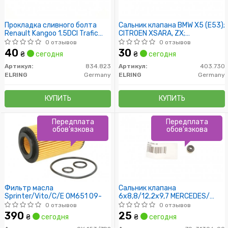
Прокладка сливного болта
Сальник клапана BMW X5 (E53);
Renault Kangoo 1.5DCI Trafic
CITROEN XSARA, ZX;
1.9Dci /16.7x24x1.5/
CHEVROLET LACETTI
0 отзывов
0 отзывов
40
30
₴
сегодня
₴
сегодня
Артикул:
834.823
Артикул:
403.730
ELRING
Germany
ELRING
Germany
КУПИТЬ
КУПИТЬ
Передплата
Передплата
обов'язкова
обов'язкова
Фильтр масла
Сальник клапана
Sprinter/Vito/C/E ОМ651 09-
6x8,8/12,2x9,7 MERCEDES/
OPEL/ AUDI
0 отзывов
0 отзывов
390
25
₴
сегодня
₴
сегодня