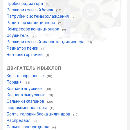
Пробка радиатора
(1)
Расширительный бачок
(18)
Патрубки системы охлаждения
(9)
Радиатор кондиционера
(11)
Компрессор кондиционера
(6)
Осушитель
(2)
Расширительный клапан кондиционера
(11)
Радиатор печки
(4)
Вентилятор печки
(1)
ДВИГАТЕЛЬ И ВЫХЛОП
Кольца поршневые
(18)
Поршня
(24)
Клапана впускные
(18)
Клапана выпускные
(11)
Сальники клапанов
(20)
Гидрокомпенсаторы
(15)
Болты головки блока цилиндров
(10)
Распредвал
(5)
Сальник распредвала
(6)