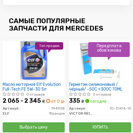
САМЫЕ ПОПУЛЯРНЫЕ
ЗАПЧАСТИ ДЛЯ MERCEDES
Передплата
Топ продаж
обов'язкова
Масло моторное Elf Evolution
Герметик силиконовый /
Full-Tech FE 5W-30 5л
чёрный/ -50C +300C 70ML
0 отзывов
0 отзывов
2 065 - 2 345
335
₴
от 0 дн.
₴
сегодня
Артикул:
194908
Артикул:
70-31414-10
ELF
Франция
VICTOR REINZ
Выбрать цену
КУПИТЬ