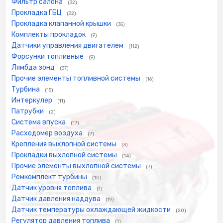
Фильтр салона
(32)
Прокладка ГБЦ
(32)
Прокладка клапанной крышки
(35)
Комплекты прокладок
(9)
Датчики управления двигателем
(112)
Форсунки топливные
(9)
Лямбда зонд
(37)
Прочие элементы топливной системы
(16)
Турбина
(15)
Интеркулер
(11)
Патрубки
(2)
Система впуска
(17)
Расходомер воздуха
(7)
Крепления выхлопной системы
(3)
Прокладки выхлопной системы
(14)
Прочие элементы выхлопной системы
(7)
Ремкомплект турбины
(10)
Датчик уровня топлива
(1)
Датчик давления наддува
(19)
Датчик температуры охлаждающей жидкости
(20)
Регулятор давления топлива
(1)