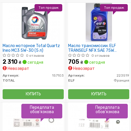
Топ продаж
Топ продаж
Масло моторное Total Quartz
Масло трансмиссии. ELF
Ineo MC3 5W-30 (5 л)
TRANSELF NFX SAE 75W
(Канистра 1л)
0 отзывов
0 отзывов
2 310
705
₴
сегодня
₴
сегодня
Невозврат
Невозврат
Артикул:
157103
Артикул:
223519
TOTAL
ELF
Франция
КУПИТЬ
КУПИТЬ
Передплата
Передплата
обов'язкова
обов'язкова