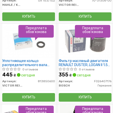
Артикул:
OX 153/7D2
Артикул:
70-31306-00
MAHLE / KNECHT
VICTOR REINZ
КУПИТЬ
КУПИТЬ
Передплата
Передплата
обов'язкова
обов'язкова
Уплотняющее кольцо
Фильтр масляный двигателя
распределительного вала
RENAULT DUSTER, LOGAN II 1.5
28X42X6 RENA
DCI 10- (пр-во BOSCH)
0 отзывов
0 отзывов
445
355
₴
сегодня
₴
сегодня
Артикул:
813850600
Артикул:
F026407176
VICTOR REINZ
BOSCH
Германия
КУПИТЬ
КУПИТЬ
Передплата
Передплата
обов'язкова
обов'язкова