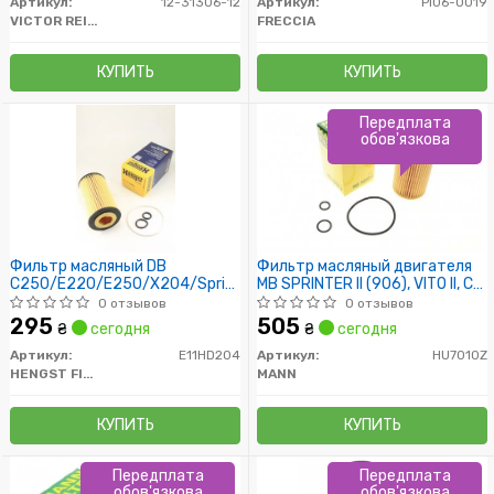
Артикул:
12-31306-12
Артикул:
PI06-0019
VICTOR REINZ
FRECCIA
КУПИТЬ
КУПИТЬ
Передплата
обов'язкова
Фильтр масляный DB
Фильтр масляный двигателя
C250/E220/E250/X204/Sprinter
MB SPRINTER II (906), VITO II, C
CDI 08/08-
(W204/W205), E (S212) 06-
0 отзывов
0 отзывов
(пр-во MANN)
295
505
₴
сегодня
₴
сегодня
Артикул:
E11HD204
Артикул:
HU7010Z
HENGST FILTER
MANN
КУПИТЬ
КУПИТЬ
Передплата
Передплата
обов'язкова
обов'язкова