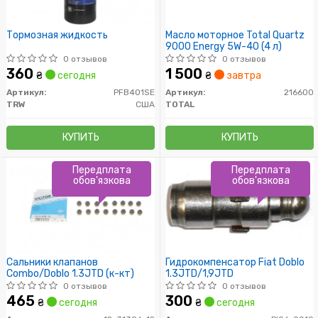
Тормозная жидкость
Масло моторное Total Quartz
9000 Energy 5W-40 (4 л)
0 отзывов
0 отзывов
360
1 500
₴
сегодня
₴
завтра
Артикул:
PFB401SE
Артикул:
216600
TRW
США
TOTAL
КУПИТЬ
КУПИТЬ
Передплата
Передплата
обов'язкова
обов'язкова
Сальники клапанов
Гидрокомпенсатор Fiat Doblo
Combo/Doblo 1.3JTD (к-кт)
1.3JTD/1,9JTD
0 отзывов
0 отзывов
465
300
₴
сегодня
₴
сегодня