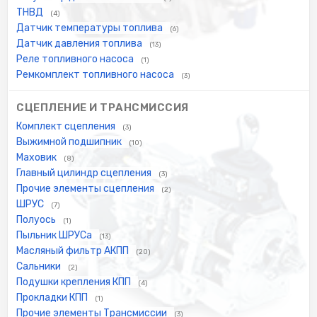
ТНВД
(4)
Датчик температуры топлива
(6)
Датчик давления топлива
(13)
Реле топливного насоса
(1)
Ремкомплект топливного насоса
(3)
СЦЕПЛЕНИЕ И ТРАНСМИССИЯ
Комплект сцепления
(3)
Выжимной подшипник
(10)
Маховик
(8)
Главный цилиндр сцепления
(3)
Прочие элементы сцепления
(2)
ШРУС
(7)
Полуось
(1)
Пыльник ШРУСа
(13)
Масляный фильтр АКПП
(20)
Сальники
(2)
Подушки крепления КПП
(4)
Прокладки КПП
(1)
Прочие элементы Трансмиссии
(3)