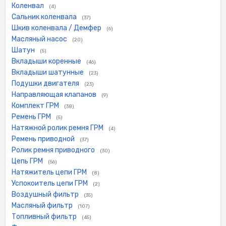
Коленвал
(4)
Сальник коленвала
(37)
Шкив коленвала / Демфер
(6)
Масляный насос
(20)
Шатун
(5)
Вкладыши коренные
(46)
Вкладыши шатунные
(23)
Подушки двигателя
(23)
Направляющая клапанов
(9)
Комплект ГРМ
(38)
Ремень ГРМ
(5)
Натяжной ролик ремня ГРМ
(4)
Ремень приводной
(37)
Ролик ремня приводного
(30)
Цепь ГРМ
(56)
Натяжитель цепи ГРМ
(8)
Успокоитель цепи ГРМ
(2)
Воздушный фильтр
(35)
Масляный фильтр
(107)
Топливный фильтр
(45)