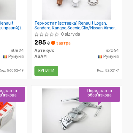
Renault
Термостат (вставка) Renault Logan,
в, правий))
Sandero, Kangoo,Scenic,Clio/Nissan Almera,
Kubistar,Micra 1.5 dci (32064) Asam
0 відгуків
285
₴
завтра
30824
Артикул:
32064
Румунія
ASAM
Румунія
Код: 56052-19
КУПИТИ
Код: 52021-7
едплата
Передплата
в'язкова
обов'язкова