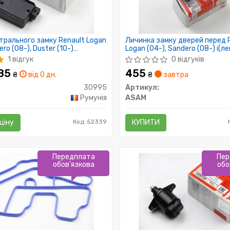
трального замку Renault Logan
Личинка замку дверей перед 
ero (08-), Duster (10-)
Logan (04-), Sandero (08-) i(ле
 та дверей)) (30995) Asam
(30824) Asam
1 відгук
0 відгуків
585
455
₴
від 0 дн.
₴
завтра
30995
Артикул:
Румунія
ASAM
ціну
Код: 52339
КУПИТИ
Передплата
Пер
обов'язкова
обо