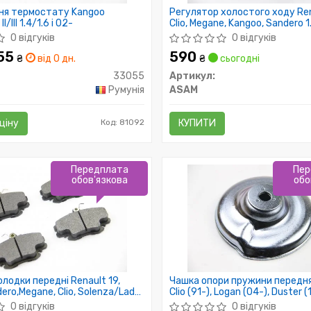
ня термостату Kangoo
Регулятор холостого ходу Ren
/III 1.4/1.6 i 02-
Clio, Megane, Kangoo, Sandero 1.4
(30812) Asam
0 відгуків
0 відгуків
355
590
₴
від 0 дн.
₴
сьогодні
33055
Артикул:
Румунія
ASAM
ціну
Код: 81092
КУПИТИ
Передплата
Пер
обов'язкова
обо
олодки передні Renault 19,
Чашка опори пружини передня
ero,Megane, Clio, Solenza/Lada
Clio (91-), Logan (04-), Duster (
 (30094) Asam
(12-), Kangoo (97-) (80079) A
0 відгуків
0 відгуків