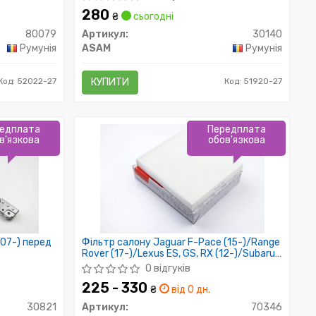
280
₴
сьогодні
80079
Артикул:
30140
Румунія
ASAM
Румунія
Код: 52022-27
КУПИТИ
Код: 51920-27
едплата
Передплата
в'язкова
обов'язкова
(07-) перед
Фільтр салону Jaguar F-Pace (15-)/Range
Rover (17-)/Lexus ES, GS, RX (12-)/Subaru
Legacy (09-)/Toyota Camry (11-) (70346)
0 відгуків
Asam
225 - 330
₴
від 0 дн.
30821
Артикул:
70346