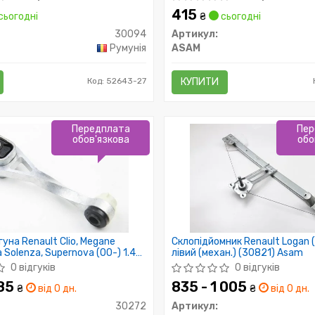
415
сьогодні
₴
сьогодні
30094
Артикул:
Румунія
ASAM
Код: 52643-27
КУПИТИ
Передплата
Пер
обов'язкова
обо
уна Renault Clio, Megane
Склопідйомник Renault Logan 
 Solenza, Supernova (00-) 1.4-
лівий (механ.) (30821) Asam
2) Asam
0 відгуків
0 відгуків
985
835 - 1 005
₴
від 0 дн.
₴
від 0 дн.
30272
Артикул: