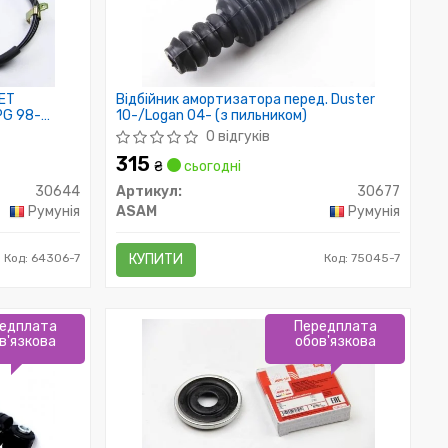
LET
Відбійник амортизатора перед. Duster
PG 98-
10-/Logan 04- (з пильником)
0 відгуків
315
₴
сьогодні
30644
Артикул:
30677
Румунія
ASAM
Румунія
Код: 64306-7
КУПИТИ
Код: 75045-7
едплата
Передплата
в'язкова
обов'язкова