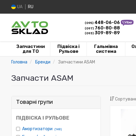
UA
RU
448-06-06
(095)
760-80-88
(097)
309-89-89
(093)
Запчастини
Підвіска і
Гальмівна
О
для ТО
Рульове
система
Головна
Бренди
Запчастини ASAM
Запчасти ASAM
Сортуванн
Товарні групи
ПІДВІСКА І РУЛЬОВЕ
Амортизатори
(148)