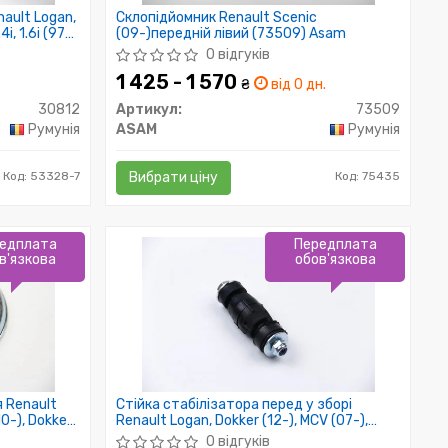
ault Logan,
Склопідйомник Renault Scenic
i, 1.6i (97-)
(09-)передній лівий (73509) Asam
0 відгуків
1 425 - 1 570
₴
від 0 дн.
30812
Артикул:
73509
Румунія
ASAM
Румунія
Код: 53328-7
Вибрати ціну
Код: 75435
едплата
Передплата
в'язкова
обов'язкова
 Renault
Стійка стабілізатора перед у зборі
10-), Dokker
Renault Logan, Dokker (12-), MCV (07-),
sam
Symbol (13-), Sandero (10-) (30140) Asam
0 відгуків