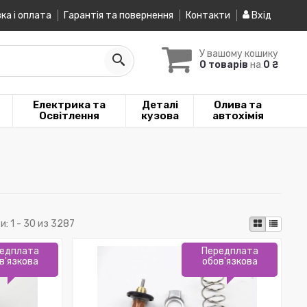
ка і оплата
Гарантія та повернення
Контакти
Вхід
У вашому кошику
0 товарів
на
0 ₴
Електрика та
Деталі
Олива та
Освітлення
кузова
автохімія
и:
1 - 30 из 3287
едплата
Передплата
в'язкова
обов'язкова