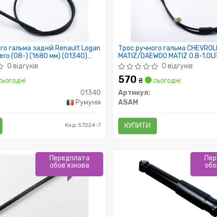
го гальма задній Renault Logan
Трос ручного гальма CHEVRO
ero (08-) (1680 мм) (01340)
MATIZ/DAEWOO MATIZ 0.8-1.0L
(2825mm)
0 відгуків
0 відгуків
570
ьогодні
₴
сьогодні
01340
Артикул:
Румунія
ASAM
Код: 57224-7
КУПИТИ
Передплата
Пер
обов'язкова
обо