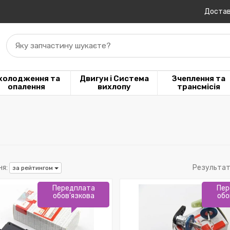
Достав
Яку запчастину шукаєте?
холодження та
Двигун і Система
Зчеплення та
опалення
вихлопу
трансмісія
я:
Результат
за рейтингом
Передплата
Пер
обов'язкова
обо