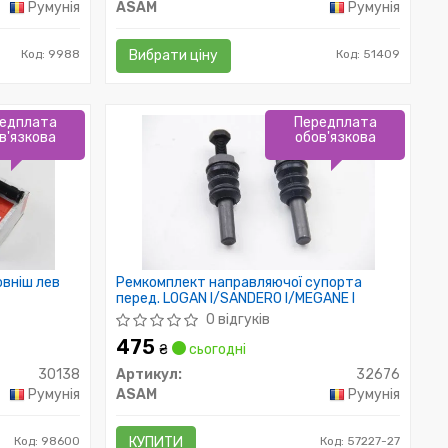
Румунія
ASAM
Румунія
Код: 9988
Вибрати ціну
Код: 51409
едплата
Передплата
в'язкова
обов'язкова
овніш лев
Ремкомплект направляючої супорта
перед. LOGAN I/SANDERO I/MEGANE I
0 відгуків
475
₴
сьогодні
30138
Артикул:
32676
Румунія
ASAM
Румунія
Код: 98600
КУПИТИ
Код: 57227-27