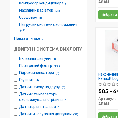
ASAM
Компресор кондиціонера
(2)
Масляний радіатор
(26)
Вибрати 
Осушувач
(1)
Патрубки системи охолодження
(48)
Показати все ↓
ДВИГУН І СИСТЕМА ВИХЛОПУ
Вкладиші шатунні
(1)
Повітряний фільтр
(132)
Гідрокомпенсатори
(2)
Наконечник
Renault Log
Глушник
(4)
Asam
Датчик тиску наддуву
(4)
505 - 
Датчик температури
Артикул:
охолоджувальної рідини
(1)
ASAM
Датчик рівня палива
(1)
Датчики керування двигуном
(32)
Вибрати 