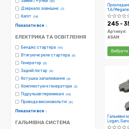
Замки / Ручки
(32)
Прокладан
Дзеркало зовнішнє
(7)
1.6/Megane II
Капіт
(14)
245 - 
Показати все ↓
Артикул:
ЕЛЕКТРИКА ТА ОСВІТЛЕННЯ
ASAM
Бендікс стартера
(10)
Вибрати 
Втягуюче реле стартера
(6)
Генератор
(3)
Задній ліхтар
(8)
Котушка запалювання
(4)
Комплектуючі генератори
(3)
Підрульові перемикачі
(14)
Провода високовольтні
(8)
Показати все ↓
Гальмівні к
Logan, Sand
ГАЛЬМІВНА СИСТЕМА
Largus 1.6