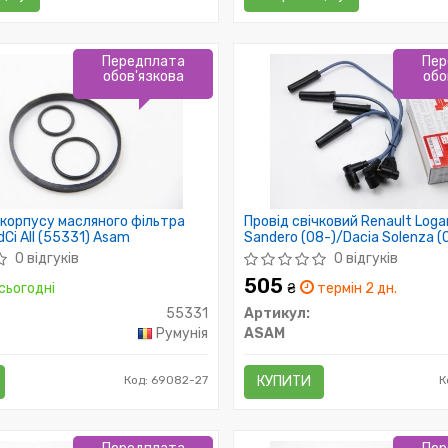
Передплата
Пер
обов'язкова
обо
корпусу масляного фільтра
Провід свічковий Renault Logan
dCi All (55331) Asam
Sandero (08-)/Dacia Solenza (0
8V (30363) Asam
0 відгуків
0 відгуків
505
сьогодні
₴
термін 2 дн.
55331
Артикул:
Румунія
ASAM
Код: 69082-27
КУПИТИ
К