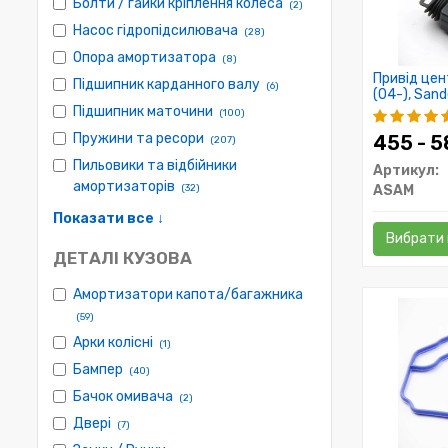
Болти / гайки кріплення колеса
(2)
Насос гідропідсилювача
(28)
Опора амортизатора
(8)
Привід цен
Підшипник карданного валу
(6)
(04-), Sand
(багажника
Підшипник маточини
(100)
Пружини та ресори
455 - 
(207)
Пильовики та відбійники
Артикул:
амортизаторів
(32)
ASAM
Показати все ↓
Вибрати 
ДЕТАЛІ КУЗОВА
Амортизатори капота/багажника
(59)
Арки колісні
(1)
Бампер
(40)
Бачок омивача
(2)
Двері
(7)