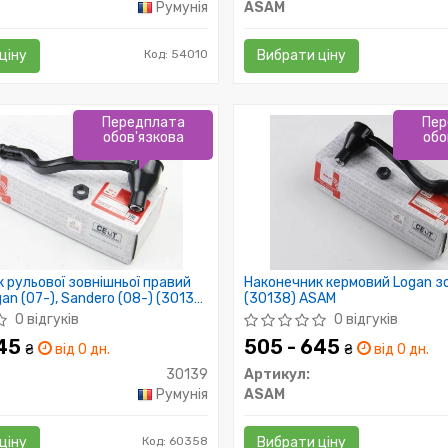
Румунія
ASAM
ціну
Код: 54010
Вибрати ціну
Передплата
Пер
обов'язкова
обо
 рульової зовнішньої правий
Наконечник кермовий Logan з
an (07-), Sandero (08-) (30139)
(30138) ASAM
0 відгуків
0 відгуків
645
505 - 645
₴
від 0 дн.
₴
від 0 дн.
30139
Артикул:
Румунія
ASAM
ціну
Код: 60358
Вибрати ціну