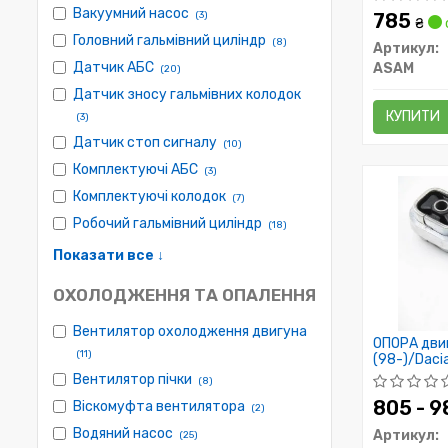
Вакуумний насос
(3)
785
₴
Головний гальмівний циліндр
(8)
Артикул:
Датчик АБС
ASAM
(20)
Датчик зносу гальмівних колодок
КУПИТИ
(3)
Датчик стоп сигналу
(10)
Комплектуючі АБС
(3)
Комплектуючі колодок
(7)
Робочий гальмівний циліндр
(18)
Показати все ↓
ОХОЛОДЖЕННЯ ТА ОПАЛЕННЯ
Вентилятор охолодження двигуна
ОПОРА двиг
(11)
(98-)/Dacia
1.9D (3027
Вентилятор пічки
(8)
805 - 
Віскомуфта вентилятора
(2)
Водяний насос
Артикул:
(25)