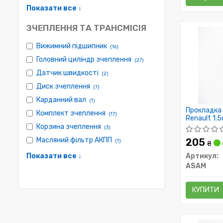
Показати все ↓
ЗЧЕПЛЕННЯ ТА ТРАНСМІСІЯ
Вижимний підшипник
(16)
Головний циліндр зчеплення
(27)
Датчик швидкості
(2)
Диск зчеплення
(7)
Карданний вал
(1)
Прокладка 
Комплект зчеплення
(17)
Renault 1.5
Корзина зчеплення
(3)
Масляний фільтр АКПП
205
(1)
₴
Показати все ↓
Артикул:
ASAM
КУПИТИ