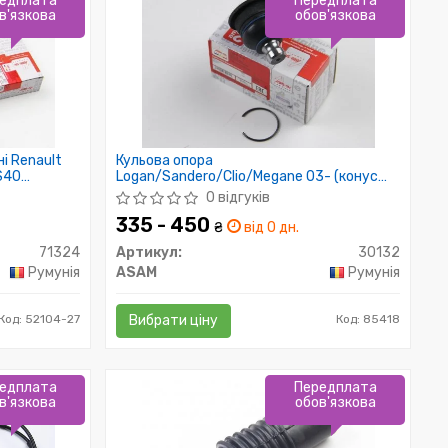
едплата
Передплата
в'язкова
обов'язкова
ні Renault
Кульова опора
S40
Logan/Sandero/Clio/Megane 03- (конус
1324) Asam
18мм)
0 відгуків
335 - 450
₴
від 0 дн.
71324
Артикул:
30132
Румунія
ASAM
Румунія
Код: 52104-27
Вибрати ціну
Код: 85418
едплата
Передплата
в'язкова
обов'язкова