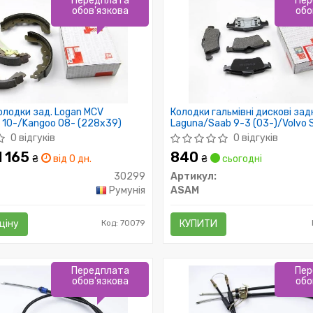
Передплата
Пер
обов'язкова
обо
колодки зад. Logan MCV
Колодки гальмівні дискові зад
 10-/Kangoo 08- (228x39)
Laguna/Saab 9-3 (03-)/Volvo 
(04-)/Nissan Primera (02-) (7
0 відгуків
0 відгуків
1 165
840
₴
від 0 дн.
₴
сьогодні
30299
Артикул:
Румунія
ASAM
ціну
Код: 70079
КУПИТИ
Передплата
Пер
обов'язкова
обо