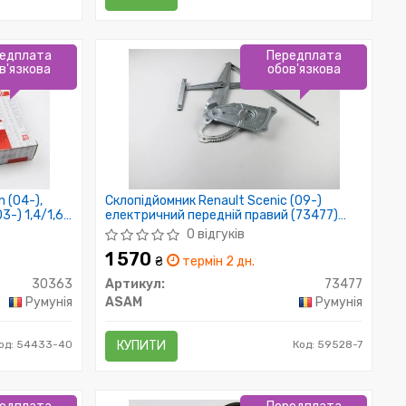
едплата
Передплата
в'язкова
обов'язкова
 (04-),
Склопідйомник Renault Scenic (09-)
3-) 1,4/1,6
електричний передній правий (73477)
Asam
0 відгуків
1 570
₴
термін 2 дн.
30363
Артикул:
73477
Румунія
ASAM
Румунія
од: 54433-40
КУПИТИ
Код: 59528-7