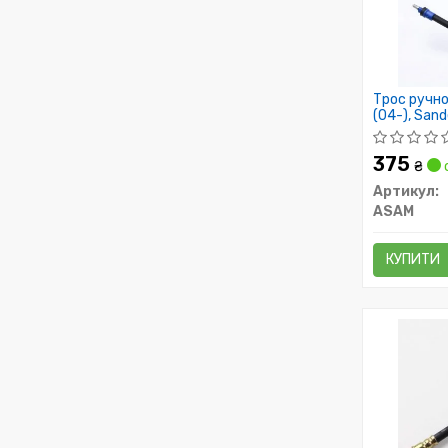
Трос ручно
(04-), Sand
Asam
375
₴
с
Артикул:
ASAM
КУПИТИ