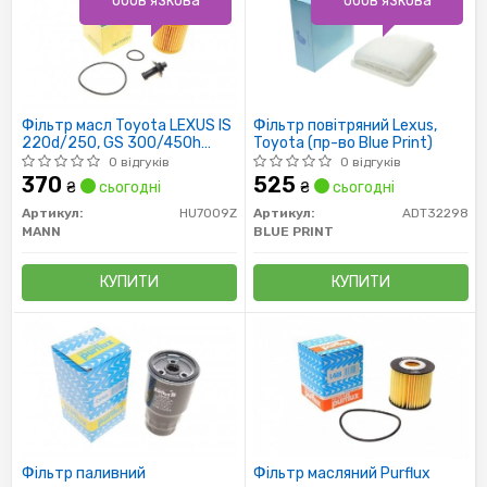
обов'язкова
обов'язкова
Фільтр масл Toyota LEXUS IS
Фільтр повітряний Lexus,
220d/250, GS 300/450h
Toyota (пр-во Blue Print)
10/05 04152-31080
0 відгуків
0 відгуків
370
525
₴
сьогодні
₴
сьогодні
Артикул:
HU7009Z
Артикул:
ADT32298
MANN
BLUE PRINT
КУПИТИ
КУПИТИ
Фільтр паливний
Фільтр масляний Purflux