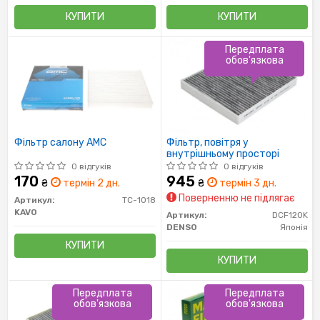
КУПИТИ
КУПИТИ
Передплата
обов'язкова
Фільтр салону AMC
Фільтр, повітря у
внутрішньому просторі
0 відгуків
0 відгуків
170
945
₴
термін 2 дн.
₴
термін 3 дн.
Поверненню не підлягає
Артикул:
TC-1018
KAVO
Артикул:
DCF120K
DENSO
Японія
КУПИТИ
КУПИТИ
Передплата
Передплата
обов'язкова
обов'язкова