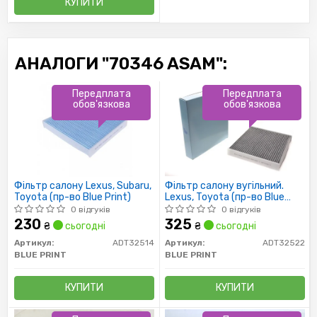
КУПИТИ
АНАЛОГИ "70346 ASAM":
Передплата
Передплата
обов'язкова
обов'язкова
Фільтр салону Lexus, Subaru,
Фільтр салону вугільний.
Toyota (пр-во Blue Print)
Lexus, Toyota (пр-во Blue
Print)
0 відгуків
0 відгуків
230
325
₴
сьогодні
₴
сьогодні
Артикул:
ADT32514
Артикул:
ADT32522
BLUE PRINT
BLUE PRINT
КУПИТИ
КУПИТИ