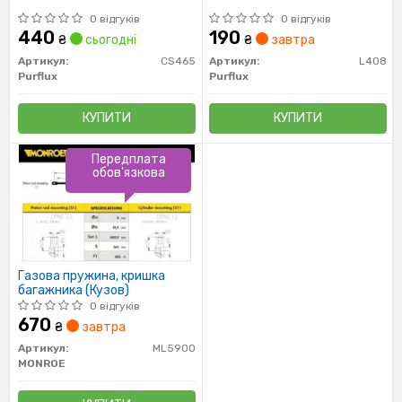
0 відгуків
0 відгуків
440
190
₴
сьогодні
₴
завтра
Артикул:
CS465
Артикул:
L408
Purflux
Purflux
КУПИТИ
КУПИТИ
Передплата
обов'язкова
Газова пружина, кришка
багажника (Кузов)
0 відгуків
670
₴
завтра
Артикул:
ML5900
MONROE