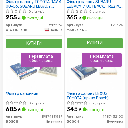
Фільтр салону TOYOTA RAV 4
Фільтр салону SUBARU
00-06, SUBARU LEGACY,
LEGACY V, OUTBACK, TREZIA;
OUTBACK 08- вугільний (пр-
TOYOTA AURIS, AVENSIS
0 відгуків
0 відгуків
во WIX-FILTERS)
255
365
₴
сьогодні
₴
сьогодні
Артикул:
WP9193
Артикул:
LA 395
WIX FILTERS
MAHLE / KNECHT
Польща
КУПИТИ
КУПИТИ
Передплата
Передплата
обов'язкова
обов'язкова
Фільтр салонний
Фільтр салону LEXUS,
TOYOTA (пр-во Bosch)
0 відгуків
0 відгуків
685
345
₴
сьогодні
₴
сьогодні
Артикул:
1987435557
Артикул:
1987432190
BOSCH
Німеччина
BOSCH
Німеччина