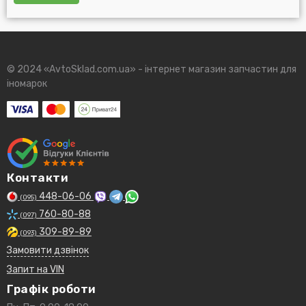
© 2024 «AvtoSklad.com.ua» - інтернет магазин запчастин для
іномарок
Контакти
448-06-06
(095)
760-80-88
(097)
309-89-89
(093)
Замовити дзвінок
Запит на VIN
Графік роботи