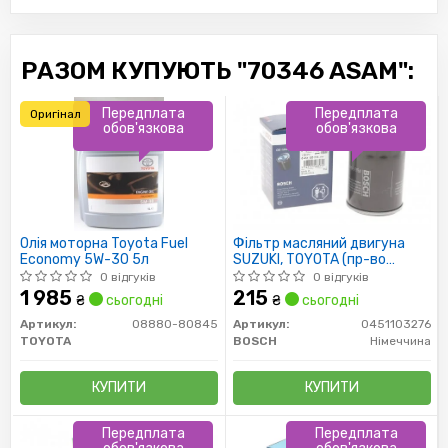
РАЗОМ КУПУЮТЬ "70346 ASAM":
Передплата
Передплата
Оригінал
обов'язкова
обов'язкова
Олія моторна Toyota Fuel
Фільтр масляний двигуна
Economy 5W-30 5л
SUZUKI, TOYOTA (пр-во
Bosch)
0 відгуків
0 відгуків
1 985
215
₴
сьогодні
₴
сьогодні
Артикул:
08880-80845
Артикул:
0451103276
TOYOTA
BOSCH
Німеччина
КУПИТИ
КУПИТИ
Передплата
Передплата