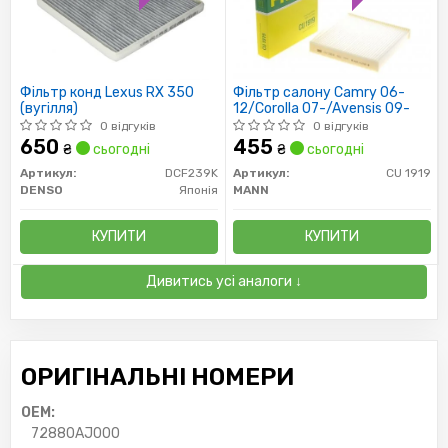
Фільтр конд Lexus RX 350
Фільтр салону Camry 06-
(вугілля)
12/Corolla 07-/Avensis 09-
0 відгуків
0 відгуків
650
455
₴
сьогодні
₴
сьогодні
Артикул:
DCF239K
Артикул:
CU 1919
DENSO
Японія
MANN
КУПИТИ
КУПИТИ
Дивитись усі аналоги ↓
ОРИГІНАЛЬНІ НОМЕРИ
OEM:
72880AJ000