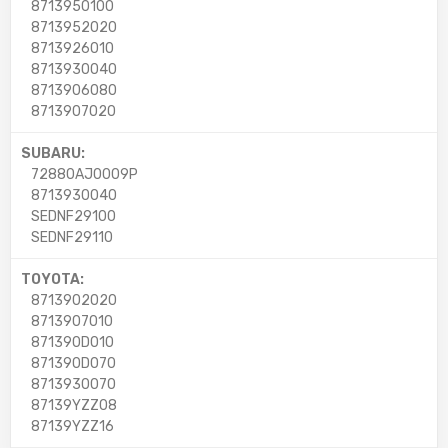
8713950100
8713952020
8713926010
8713930040
8713906080
8713907020
SUBARU:
72880AJ0009P
8713930040
SEDNF29100
SEDNF29110
TOYOTA:
8713902020
8713907010
871390D010
871390D070
8713930070
87139YZZ08
87139YZZ16