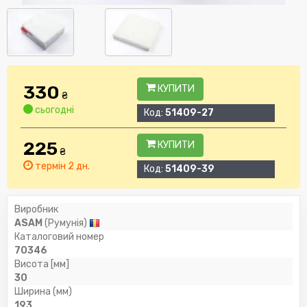
330
КУПИТИ
₴
сьогодні
Код:
51409-27
225
КУПИТИ
₴
термін 2 дн.
Код:
51409-39
Виробник
ASAM
(Румунія)
Каталоговий номер
70346
Висота [мм]
30
Ширина (мм)
193