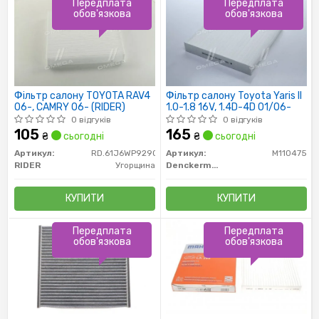
Передплата
Передплата
обов'язкова
обов'язкова
Фільтр салону TOYOTA RAV4
Фільтр салону Toyota Yaris II
06-, CAMRY 06- (RIDER)
1.0-1.8 16V, 1.4D-4D 01/06-
0 відгуків
0 відгуків
105
165
₴
сьогодні
₴
сьогодні
Артикул:
RD.61J6WP9290
Артикул:
M110475
RIDER
Угорщина
Denckermann
КУПИТИ
КУПИТИ
Передплата
Передплата
обов'язкова
обов'язкова