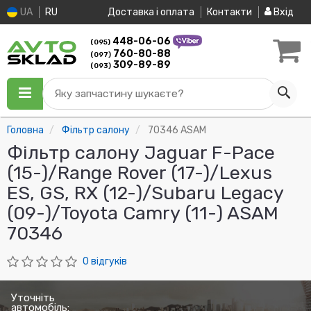
UA
RU
Доставка і оплата
Контакти
Вхід
448-06-06
(095)
760-80-88
(097)
309-89-89
(093)
Яку запчастину шукаєте?
Головна
Фільтр салону
70346 ASAM
Фільтр салону Jaguar F-Pace
(15-)/Range Rover (17-)/Lexus
ES, GS, RX (12-)/Subaru Legacy
(09-)/Toyota Camry (11-) ASAM
70346
0 відгуків
Уточніть
автомобіль: