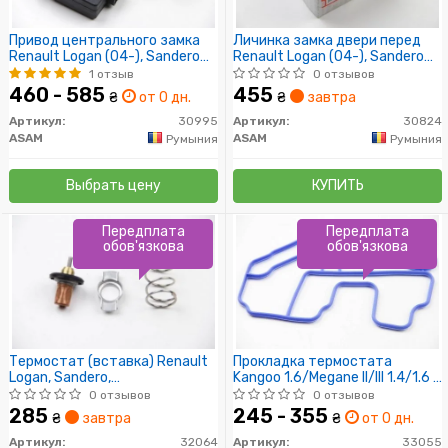
Привод центрального замка
Личинка замка двери перед
Renault Logan (04-), Sandero
Renault Logan (04-), Sandero
(08-), Duster (10-) (багажника
(08-) i(лев, прав) (30824)
1 отзыв
0 отзывов
и дверей) (30995) Asam
Asam
460 - 585
455
₴
от 0 дн.
₴
завтра
Артикул:
30995
Артикул:
30824
ASAM
ASAM
Румыния
Румыния
Выбрать цену
КУПИТЬ
Передплата
Передплата
обов'язкова
обов'язкова
Термостат (вставка) Renault
Прокладка термостата
Logan, Sandero,
Kangoo 1.6/Megane II/III 1.4/1.6 i
Kangoo,Scenic,Clio/Nissan
02-
0 отзывов
0 отзывов
Almera, Kubistar,Micra 1.5 dci
285
245 - 355
₴
завтра
₴
от 0 дн.
(32064) Asam
Артикул:
32064
Артикул:
33055