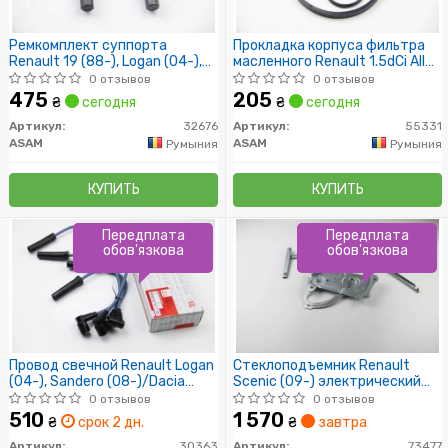
Ремкомплект суппорта
Прокладка корпуса фильтра
Renault 19 (88-), Logan (04-),
масленного Renault 1.5dCi All
Clio, Megane (97-) (32676)
(55331) Asam
0 отзывов
0 отзывов
Asam
475
205
₴
сегодня
₴
сегодня
Артикул:
32676
Артикул:
55331
ASAM
ASAM
Румыния
Румыния
КУПИТЬ
КУПИТЬ
Передплата
Передплата
обов'язкова
обов'язкова
Провод свечной Renault Logan
Стеклоподъемник Renault
(04-), Sandero (08-)/Dacia
Scenic (09-) электрический
Solenza (03-) 1,4/1,6 8V
передний правый (73477)
0 отзывов
0 отзывов
(30363) Asam
Asam
510
1 570
₴
срок 2 дн.
₴
завтра
Артикул:
30363
Артикул:
73477