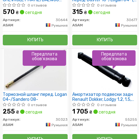
MATIZ 0.8-1.0LPG 98-
пыльником)
0 отзывов
0 отзывов
(2825mm)
570
315
₴
сегодня
₴
сегодня
Артикул:
30644
Артикул:
30677
ASAM
ASAM
Румыния
Румыния
КУПИТЬ
КУПИТЬ
Передплата
Передплата
обов'язкова
обов'язкова
Тормозной шланг перед. Logan
Амортизатор подвески задн
04-/Sandero 08-
Renault Dokker, Lodgy 1.2, 1.5,
1.6 (12-), Kangoo 1.5, 1.6
0 отзывов
0 отзывов
(08-)/MB Citan (12-) (55255)
255
1 705
₴
сегодня
₴
сегодня
Asam
Артикул:
30323
Артикул:
55255
ASAM
ASAM
Румыния
Румыния