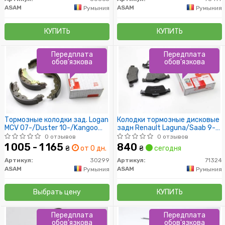
ASAM
ASAM
Румыния
Румыния
КУПИТЬ
КУПИТЬ
Передплата
Передплата
обов'язкова
обов'язкова
Тормозные колодки зад. Logan
Колодки тормозные дисковые
MCV 07-/Duster 10-/Kangoo
задн Renault Laguna/Saab 9-3
08- (228x39)
(03-)/Volvo S40 (04-)/Nissan
0 отзывов
0 отзывов
Primera (02-) (71324) Asam
1 005 - 1 165
840
₴
от 0 дн.
₴
сегодня
Артикул:
30299
Артикул:
71324
ASAM
ASAM
Румыния
Румыния
Выбрать цену
КУПИТЬ
Передплата
Передплата
обов'язкова
обов'язкова