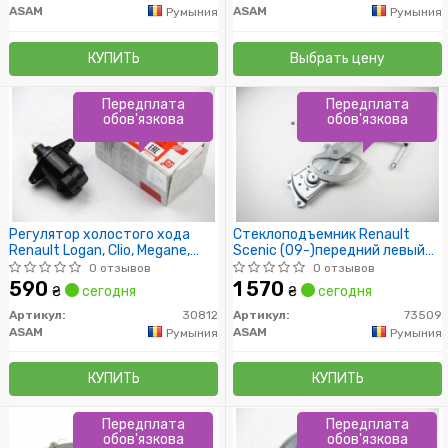
ASAM
ASAM
Румыния
Румыния
КУПИТЬ
Выбрать цену
Передплата
Передплата
обов'язкова
обов'язкова
Регулятор холостого хода
Стеклоподъемник Renault
Renault Logan, Clio, Megane,
Scenic (09-)передний левый
Kangoo, Sandero 1.4i, 1.6i (97-)
(73509) Asam
0 отзывов
0 отзывов
(30812) Asam
590
1 570
₴
сегодня
₴
сегодня
Артикул:
30812
Артикул:
73509
ASAM
ASAM
Румыния
Румыния
КУПИТЬ
КУПИТЬ
Передплата
Передплата
обов'язкова
обов'язкова