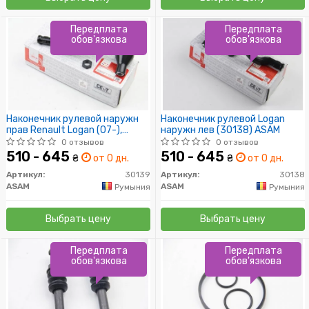
Передплата
Передплата
обов'язкова
обов'язкова
Наконечник рулевой наружн
Наконечник рулевой Logan
прав Renault Logan (07-),
наружн лев (30138) ASAM
Sandero (08-) (30139) Asam
0 отзывов
0 отзывов
510 - 645
510 - 645
₴
от 0 дн.
₴
от 0 дн.
Артикул:
30139
Артикул:
30138
ASAM
ASAM
Румыния
Румыния
Выбрать цену
Выбрать цену
Передплата
Передплата
обов'язкова
обов'язкова