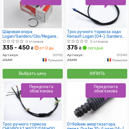
Шаровая опора
Трос ручного тормоза задн
Logan/Sandero/Clio/Megane
Renault Logan (04-), Sandero
03- (конус 18мм)
(08-) (1680 мм) (01340) Asam
0 отзывов
0 отзывов
335 - 450
375
₴
от 0 дн.
₴
сегодня
Артикул:
30132
Артикул:
01340
ASAM
ASAM
Румыния
Румыния
Выбрать цену
КУПИТЬ
Передплата
Передплата
обов'язкова
обов'язкова
Трос ручного тормоза
Отбойник амортизатора
CHEVROLET MATIZ/DAEWOO
перед. Duster 10-/Logan 04- (с