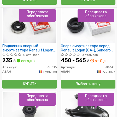
КУПИТЬ
КУПИТЬ
Передплата
Передплата
обов'язкова
обов'язкова
Подшипник опорный
Опора амортизатора перед
амортизатора Renault Logan
Renault Logan (04-), Sandero
(04-), Clio, Megane,
(08-), Duster (10-), Dokker (12-)
0 отзывов
0 отзывов
Kangoo(97-), Sandero (08-),
(30345) Asam
235
450 - 565
₴
сегодня
₴
от 0 дн.
Duster (10-) (30315) Asam
Артикул:
30315
Артикул:
30345
ASAM
ASAM
Румыния
Румыния
КУПИТЬ
Выбрать цену
Передплата
Передплата
обов'язкова
обов'язкова