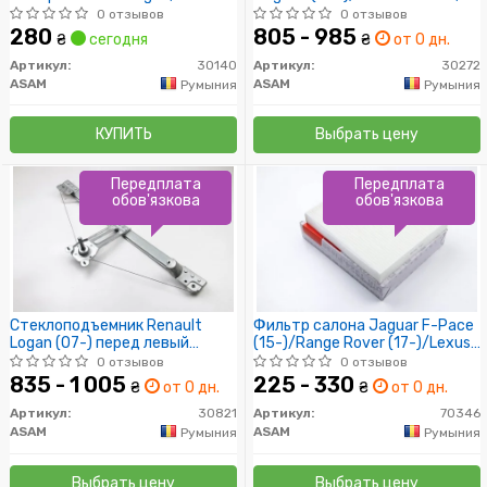
(12-), MCV (07-), Symbol (13-),
Supernova (00-) 1.4-1.9D
0 отзывов
0 отзывов
Sandero (10-) (30140) Asam
(30272) Asam
280
805 - 985
₴
сегодня
₴
от 0 дн.
Артикул:
30140
Артикул:
30272
ASAM
ASAM
Румыния
Румыния
КУПИТЬ
Выбрать цену
Передплата
Передплата
обов'язкова
обов'язкова
Стеклоподъемник Renault
Фильтр салона Jaguar F-Pace
Logan (07-) перед левый
(15-)/Range Rover (17-)/Lexus
(механ) (30821) Asam
ES, GS, RX (12-)/Subaru Legacy
0 отзывов
0 отзывов
(09-)/Toyota Camry (11-)
835 - 1 005
225 - 330
₴
от 0 дн.
₴
от 0 дн.
(70346) Asam
Артикул:
30821
Артикул:
70346
ASAM
ASAM
Румыния
Румыния
Выбрать цену
Выбрать цену