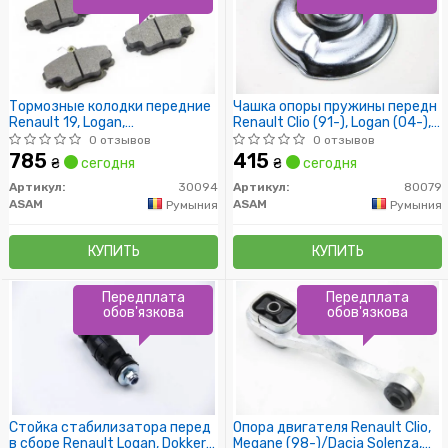
Тормозные колодки передние
Чашка опоры пружины передн
Renault 19, Logan,
Renault Clio (91-), Logan (04-),
Sandero,Megane, Clio,
Duster (10-), Dokker (12-),
0 отзывов
0 отзывов
Solenza/Lada Largus 1.6
Kangoo (97-) (80079) Asam
785
415
₴
сегодня
₴
сегодня
(30094) Asam
Артикул:
30094
Артикул:
80079
ASAM
ASAM
Румыния
Румыния
КУПИТЬ
КУПИТЬ
Передплата
Передплата
обов'язкова
обов'язкова
Стойка стабилизатора перед
Опора двигателя Renault Clio,
в сборе Renault Logan, Dokker
Megane (98-)/Dacia Solenza,