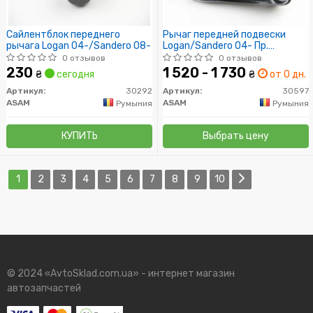
Сайлентблок переднего
Рычаг передней подвески
рычага Logan 04-/Sandero 08-
Logan/Sandero 04- Пр.
(усиленный метал=3мм)
0 отзывов
0 отзывов
230
1 520 - 1 730
₴
сегодня
₴
от 0 дн.
Артикул:
30292
Артикул:
30597
ASAM
ASAM
Румыния
Румыния
КУПИТЬ
Выбрать цену
1
2
3
4
5
6
7
8
9
10
© 2024 «AvtoSklad.com.ua» - интернет магазин
автозапчастей