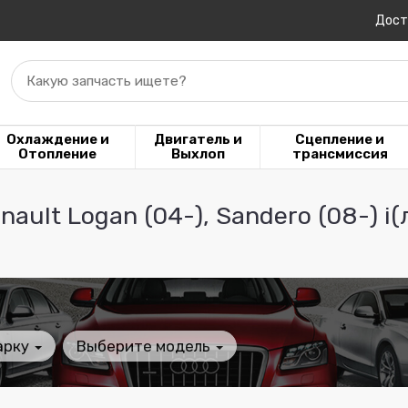
Дост
Какую запчасть ищете?
Охлаждение и
Двигатель и
Сцепление и
Отопление
Выхлоп
трансмиссия
ault Logan (04-), Sandero (08-) i
арку
Выберите модель