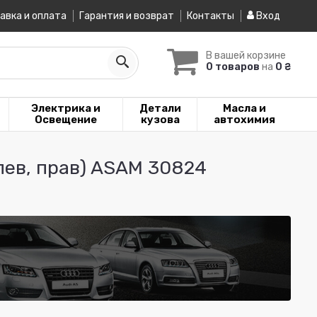
авка и оплата
Гарантия и возврат
Контакты
Вход
В вашей корзине
0 товаров
на
0 ₴
Электрика и
Детали
Масла и
Освещение
кузова
автохимия
(лев, прав) ASAM 30824