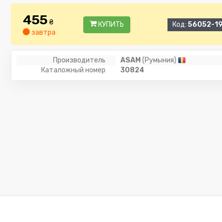
455
₴
КУПИТЬ
Код:
56052-1
завтра
Производитель
ASAM
(Румыния)
Каталожный номер
30824