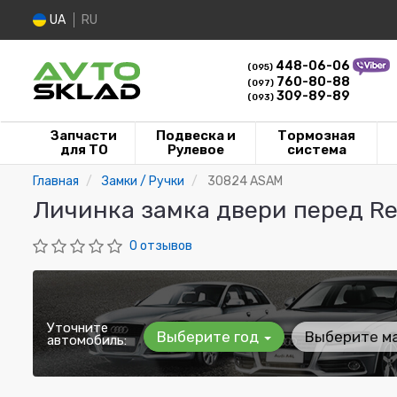
UA
RU
448-06-06
(095)
760-80-88
(097)
309-89-89
(093)
Запчасти
Подвеска и
Тормозная
для ТО
Рулевое
система
Главная
Замки / Ручки
30824 ASAM
Личинка замка двери перед Ren
0 отзывов
Уточните
Выберите год
Выберите м
автомобиль: