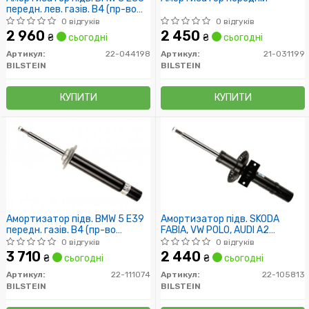
передн. лев. газів. B4 (пр-во
Bilstein)
0 відгуків
0 відгуків
2 960
2 450
₴
сьогодні
₴
сьогодні
Артикул:
22-044198
Артикул:
21-031199
BILSTEIN
BILSTEIN
КУПИТИ
КУПИТИ
Амортизатор підв. BMW 5 E39
Амортизатор підв. SKODA
передн. газів. B4 (пр-во
FABIA, VW POLO, AUDI A2
Bilstein)
передн. газів. B4 (пр-во
0 відгуків
0 відгуків
Bilstein)
3 710
2 440
₴
сьогодні
₴
сьогодні
Артикул:
22-111074
Артикул:
22-105813
BILSTEIN
BILSTEIN