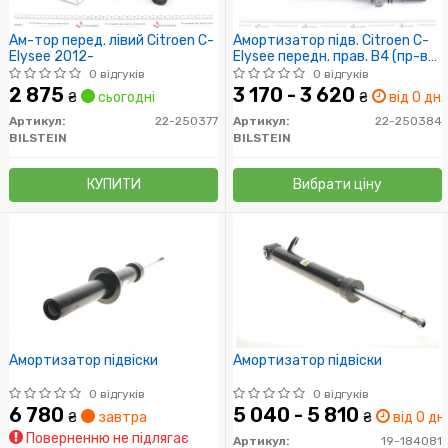
Ам-тор перед. лівий Citroen C-
Амортизатор підв. Citroen C-
Elysee 2012-
Elysee передн. прав. B4 (пр-во
Bilstein)
0 відгуків
0 відгуків
2 875
3 170 - 3 620
₴
сьогодні
₴
від 0 дн.
Артикул:
22-250377
Артикул:
22-250384
BILSTEIN
BILSTEIN
КУПИТИ
Вибрати ціну
Амортизатор підвіски
Амортизатор підвіски
0 відгуків
0 відгуків
6 780
5 040 - 5 810
₴
завтра
₴
від 0 дн.
Поверненню не підлягає
Артикул:
19-184081