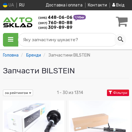
UA
RU
Доставка і оплата
Контакти
Вхід
448-06-06
(095)
760-80-88
(097)
309-89-89
(093)
Яку запчастину шукаєте?
Головна
Бренди
Запчастини BILSTEIN
Запчасти BILSTEIN
1 - 30 из 1314
за рейтингом
Фільтри