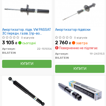
Амортизатор. підв. VW PASSAT
Амортизатор підвіски
3C передн. газів. (пр-во
Bilstein)
0 відгуків
0 відгуків
3 105
2 760
₴
сьогодні
₴
завтра
Поверненню не підлягає
Артикул:
22-151056
BILSTEIN
Артикул:
19-243153
BILSTEIN
КУПИТИ
КУПИТИ