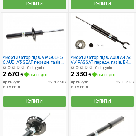
КУПИТИ
КУПИТИ
Амортизатор підв. VW GOLF 5
Амортизатор підв. AUDI A4 A6
6 AUDI A3 SEAT передн. газів.
VW PASSAT передн. газів. B4
B4 (пр-во Bilstein)
(пр-во Bilstein)
0 відгуків
0 відгуків
2 670
2 330
₴
сьогодні
₴
сьогодні
Артикул:
22-131607
Артикул:
22-031167
BILSTEIN
BILSTEIN
КУПИТИ
КУПИТИ