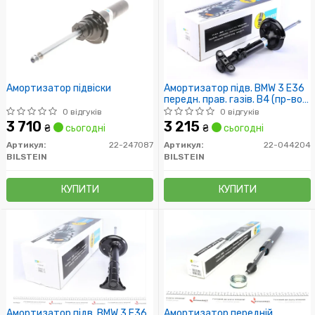
Амортизатор підвіски
Амортизатор підв. BMW 3 E36
передн. прав. газів. B4 (пр-во
Bilstein)
0 відгуків
0 відгуків
3 710
3 215
₴
сьогодні
₴
сьогодні
Артикул:
22-247087
Артикул:
22-044204
BILSTEIN
BILSTEIN
КУПИТИ
КУПИТИ
Амортизатор підв. BMW 3 E36
Амортизатор передній