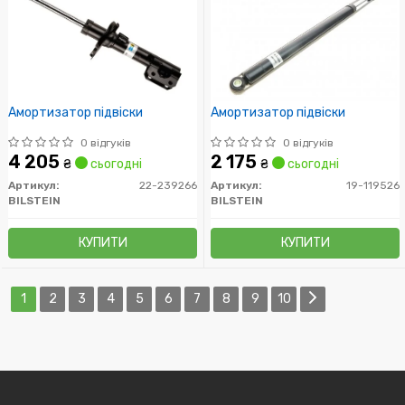
Амортизатор підвіски
Амортизатор підвіски
0 відгуків
0 відгуків
4 205
2 175
₴
сьогодні
₴
сьогодні
Артикул:
22-239266
Артикул:
19-119526
BILSTEIN
BILSTEIN
КУПИТИ
КУПИТИ
1
2
3
4
5
6
7
8
9
10