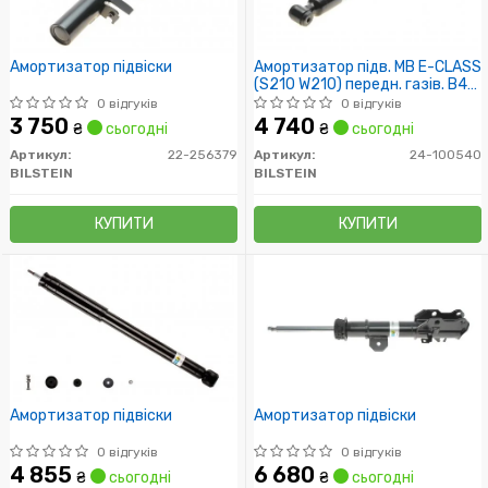
Амортизатор підвіски
Амортизатор підв. MB E-CLASS
(S210 W210) передн. газів. B4
(пр-во Bilstein)
0 відгуків
0 відгуків
3 750
4 740
₴
сьогодні
₴
сьогодні
Артикул:
22-256379
Артикул:
24-100540
BILSTEIN
BILSTEIN
КУПИТИ
КУПИТИ
Амортизатор підвіски
Амортизатор підвіски
0 відгуків
0 відгуків
4 855
6 680
₴
сьогодні
₴
сьогодні