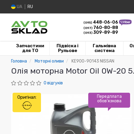
UA
RU
448-06-06
(095)
760-80-88
(097)
309-89-89
(093)
Запчастини
Підвіска і
Гальмівна
О
для ТО
Рульове
система
Головна
Моторні оливи
KE900-90143 NISSAN
Олія моторна Motor Oil 0W-20 
0 відгуків
Передплата
Оригінал:
обов'язкова