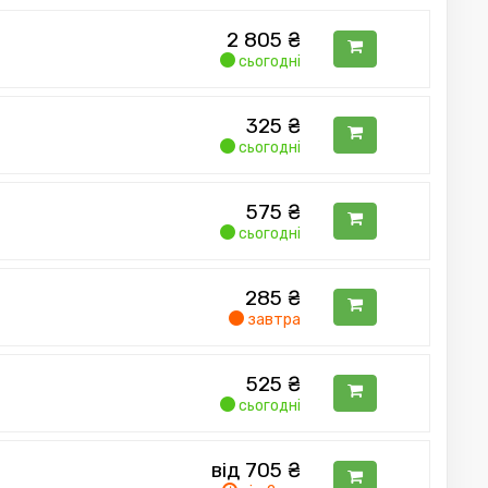
2 805
₴
сьогодні
325
₴
сьогодні
575
₴
сьогодні
285
₴
завтра
525
₴
сьогодні
від 705
₴