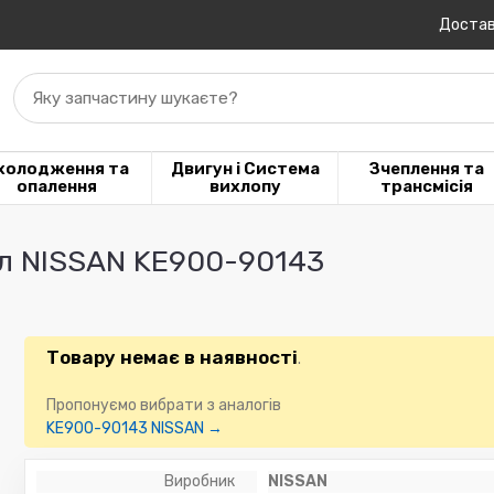
Достав
Яку запчастину шукаєте?
холодження та
Двигун і Система
Зчеплення та
опалення
вихлопу
трансмісія
5л NISSAN KE900-90143
Товару немає в наявності
.
Пропонуємо вибрати з аналогів
KE900-90143 NISSAN →
Виробник
NISSAN