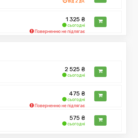
від 2 дн.
1 325
₴
сьогодні
Поверненню не підлягає
2 525
₴
сьогодні
475
₴
сьогодні
Поверненню не підлягає
575
₴
сьогодні