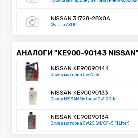
Прокладка піддону автоматичної коробки
NISSAN 31728-28X0A
Фільтр АКПП
АНАЛОГИ "KE900-90143 NISSAN"
NISSAN KE90090144
Олива моторна 0w20 5L
NISSAN KE90090133
Олива NISSAN Motor oil 0W-20 1л
NISSAN KE90090134
Олива моторна 0W20 SN/GF-5 (1 Liter)