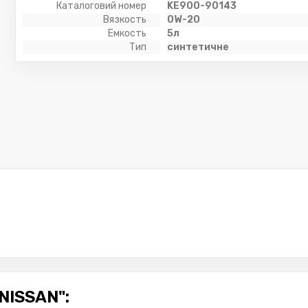
Каталоговий номер
KE900-90143
Вязкость
0W-20
Емкость
5л
Тип
синтетичне
NISSAN":