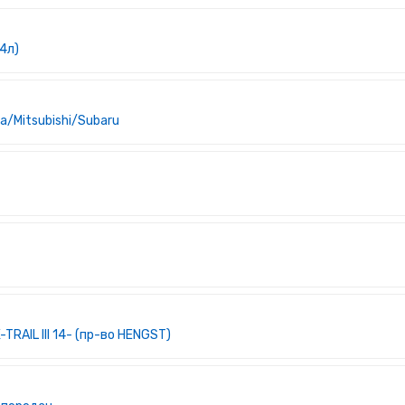
(4л)
a/Mitsubishi/Subaru
-TRAIL III 14- (пр-во HENGST)