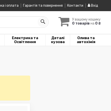
ка і оплата
Гарантія та повернення
Контакти
Вхід
У вашому кошику
0 товарів
на
0 ₴
Електрика та
Деталі
Олива та
Освітлення
кузова
автохімія