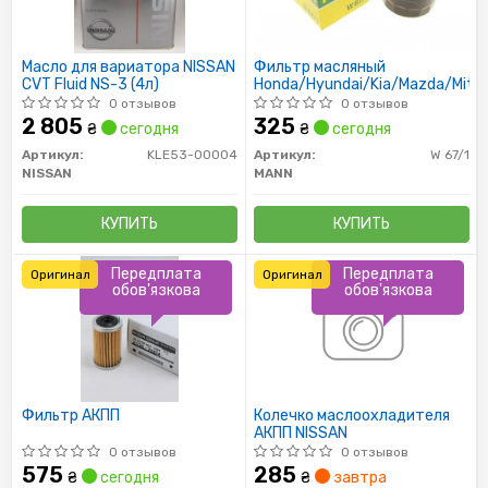
Масло для вариатора NISSAN
Фильтр масляный
CVT Fluid NS-3 (4л)
Honda/Hyundai/Kia/Mazda/Mitsu
0 отзывов
0 отзывов
2 805
325
₴
сегодня
₴
сегодня
Артикул:
KLE53-00004
Артикул:
W 67/1
NISSAN
MANN
КУПИТЬ
КУПИТЬ
Передплата
Передплата
Оригинал
Оригинал
обов'язкова
обов'язкова
Фильтр АКПП
Колечко маслоохладителя
АКПП NISSAN
0 отзывов
0 отзывов
575
285
₴
сегодня
₴
завтра