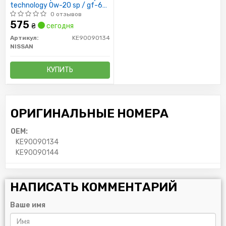
technology 0w-20 sp / gf-6a,
1л
0 отзывов
575
₴
сегодня
Артикул:
KE90090134
NISSAN
КУПИТЬ
ОРИГИНАЛЬНЫЕ НОМЕРА
OEM:
KE90090134
KE90090144
НАПИСАТЬ КОММЕНТАРИЙ
Ваше имя