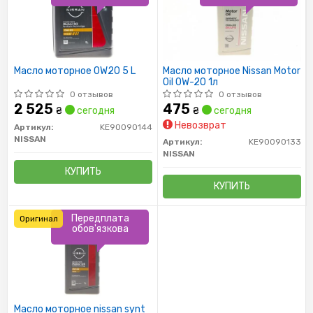
Масло моторное 0W20 5 L
Масло моторное Nissan Motor
Oil 0W-20 1л
0 отзывов
0 отзывов
2 525
475
₴
сегодня
₴
сегодня
Невозврат
Артикул:
KE90090144
NISSAN
Артикул:
KE90090133
NISSAN
КУПИТЬ
КУПИТЬ
Передплата
Оригинал
обов'язкова
Масло моторное nissan synt