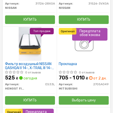
Артикул:
31726-28X0A
Артикул:
31526-3VX0A
NISSAN
NISSAN
КУПИТЬ
КУПИТЬ
Передплата
Топ продаж
Оригинал
обов'язкова
Фильтр воздушный NISSAN
Прокладка
QASHQAI II 14-, X-TRAIL III 14-
(пр-во HENGST)
0 отзывов
0 отзывов
525
705 - 1 010
₴
сегодня
₴
от 2 дн.
Артикул:
E533L
Артикул:
2705A049
HENGST FILTER
MITSUBISHI
КУПИТЬ
Выбрать цену
Передплата
Оригинал