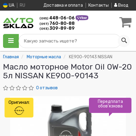
UA
RU
Доставка и оплата
Контакты
Вход
448-06-06
(095)
760-80-88
(097)
309-89-89
(093)
Какую запчасть ищете?
Главная
Моторные масла
KE900-90143 NISSAN
Масло моторное Motor Oil 0W-20
5л NISSAN KE900-90143
0 отзывов
Передплата
Оригинал:
обов'язкова