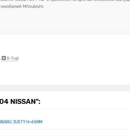
омобилей Mitsubishi.
,
X-Trail
4 NISSAN":
;SUBARU JUSTY H=65MM