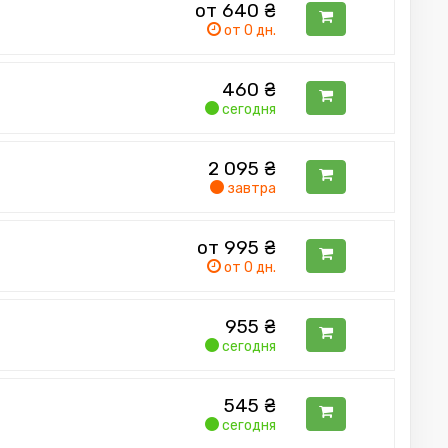
от 640
₴
от 0 дн.
460
₴
сегодня
2 095
₴
завтра
от 995
₴
от 0 дн.
955
₴
сегодня
545
₴
сегодня