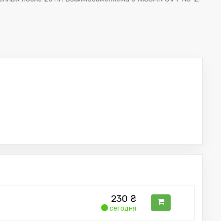
230
₴
сегодня