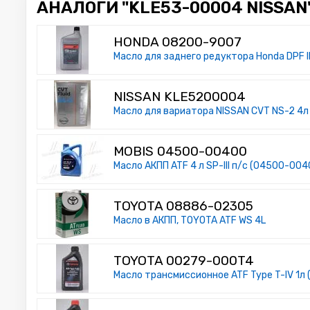
АНАЛОГИ "KLE53-00004 NISSAN"
HONDA 08200-9007
Масло для заднего редуктора Honda DPF II
NISSAN KLE5200004
Масло для вариатора NISSAN CVT NS-2 4л
MOBIS 04500-00400
Масло АКПП ATF 4 л SP-III п/с (04500-004
TOYOTA 08886-02305
Масло в АКПП, TOYOTA ATF WS 4L
TOYOTA 00279-000T4
Масло трансмиссионное ATF Type T-IV 1