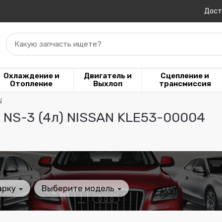
Дост
Какую запчасть ищете?
Охлаждение и
Двигатель и
Сцепление и
Отопление
Выхлоп
трансмиссия
N
d NS-3 (4л) NISSAN KLE53-00004
арку
Выберите модель