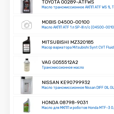
TOYOTA 00289-ATFWS
Масло трансмиссионное АКПП ATF WS 1L T
MOBIS 04500-00100
Масло АКПП ATF 1 л SP-III п/с (04500-0010
MITSUBISHI MZ320185
Масор вариатора Mitsubishi Synt CVT Fluid
VAG G055512A2
Трансмиссионное масло
NISSAN KE90799932
Масло трансмиссионное Nissan DIFF OIL GL
HONDA 08798-9031
Масло для МКПП и роботов Honda MTF-3 0