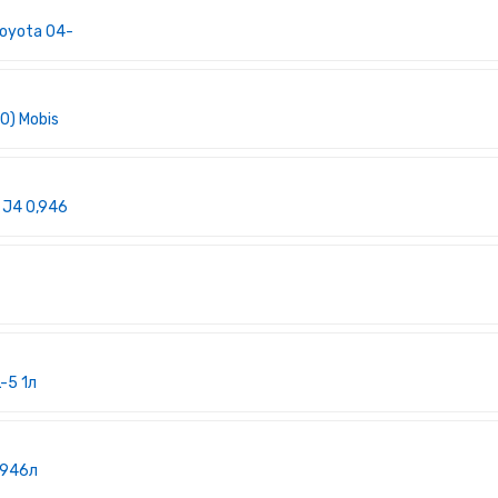
oyota 04-
0) Mobis
 J4 0,946
-5 1л
,946л