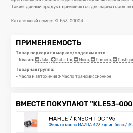
Также данный продукт применяется для вариаторов авт
Каталожный номер: KLE53-00004
ПРИМЕНЯЕМОСТЬ
Товар подходит к маркам/моделям авто:
-
Nissan:
Juke
,
Kubistar
,
Micra
,
Primera
,
Qashqai
Товарная группа:
- Масла и автохимия
Масло трансмиссионное
ВМЕСТЕ ПОКУПАЮТ "KLE53-0000
MAHLE / KNECHT OC 195
Фильтр масла MAZDA 323 /двиг. бенз./ 