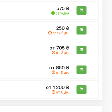
575
₴
сегодня
250
₴
срок 2 дн.
от 705
₴
от 2 дн.
от 850
₴
от 0 дн.
от 1 200
₴
от 0 дн.