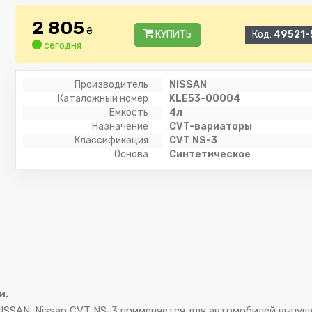
2 805
₴
КУПИТЬ
Код:
49521-
сегодня
Производитель
NISSAN
Каталожный номер
KLE53-00004
Емкость
4л
Назначение
CVT-вариаторы
Классификация
CVT NS-3
Основа
Синтетическое
и.
SSAN. Nissan CVT NS-3 применяется для автомобилей выпущен