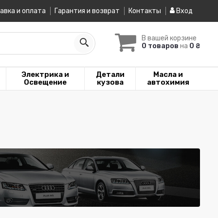
авка и оплата
Гарантия и возврат
Контакты
Вход
В вашей корзине
0 товаров
на
0 ₴
Электрика и
Детали
Масла и
Освещение
кузова
автохимия