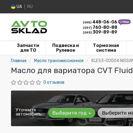
UA
RU
448-06-06
(095)
760-80-88
(097)
309-89-89
(093)
Запчасти
Подвеска и
Тормозная
для ТО
Рулевое
система
Главная
Масло трансмиссионное
KLE53-00004 NISSA
Масло для вариатора CVT Flui
0 отзывов
Уточните
Выберите год
Выберите м
автомобиль: