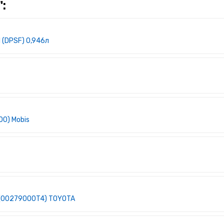
:
 (DPSF) 0,946л
00) Mobis
л (00279000T4) TOYOTA