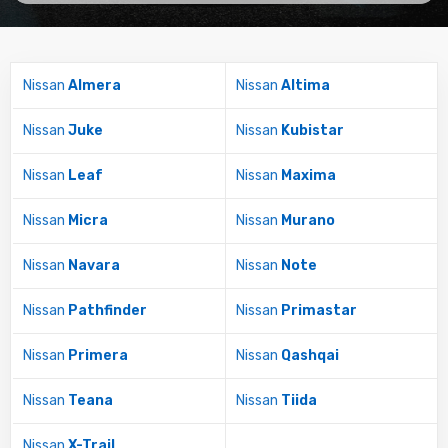
Nissan
Almera
Nissan
Altima
Nissan
Juke
Nissan
Kubistar
Nissan
Leaf
Nissan
Maxima
Nissan
Micra
Nissan
Murano
Nissan
Navara
Nissan
Note
Nissan
Pathfinder
Nissan
Primastar
Nissan
Primera
Nissan
Qashqai
Nissan
Teana
Nissan
Tiida
Nissan
X-Trail