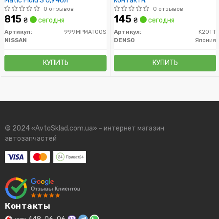
Matic Fluid S 0,946л
контактн.
0 отзывов
0 отзывов
815
145
₴
сегодня
₴
сегодня
Артикул:
999MPMAT00S
Артикул:
K20TT
NISSAN
DENSO
Япония
КУПИТЬ
КУПИТЬ
© 2024 «AvtoSklad.com.ua» - интернет магазин
автозапчастей
Контакты