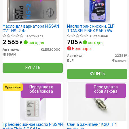
Масло для вариатора NISSAN
Масло трансмиссии. ELF
CVT NS-2 4л
TRANSELF NFX SAE 75W
(Канистра 1л)
0 отзывов
0 отзывов
2 565
705
₴
сегодня
₴
сегодня
Невозврат
Артикул:
KLE5200004
NISSAN
Артикул:
223519
ELF
Франция
КУПИТЬ
КУПИТЬ
Передплата
Передплата
Оригинал
обов'язкова
обов'язкова
Трансмесионное масло NISSAN
Свеча зажигания K20TT 1