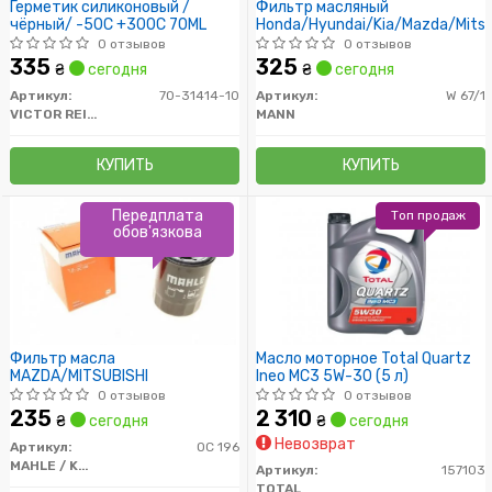
Герметик силиконовый /
Фильтр масляный
чёрный/ -50C +300C 70ML
Honda/Hyundai/Kia/Mazda/Mitsu
0 отзывов
0 отзывов
335
325
₴
сегодня
₴
сегодня
Артикул:
70-31414-10
Артикул:
W 67/1
VICTOR REINZ
MANN
КУПИТЬ
КУПИТЬ
Передплата
Топ продаж
обов'язкова
Фильтр масла
Масло моторное Total Quartz
MAZDA/MITSUBISHI
Ineo MC3 5W-30 (5 л)
0 отзывов
0 отзывов
235
2 310
₴
сегодня
₴
сегодня
Невозврат
Артикул:
OC 196
MAHLE / KNECHT
Артикул:
157103
TOTAL