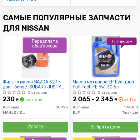
САМЫЕ ПОПУЛЯРНЫЕ ЗАПЧАСТИ
ДЛЯ NISSAN
Передплата
Топ продаж
обов'язкова
Фильтр масла MAZDA 323 /
Масло моторное Elf Evolution
двиг. бенз./ ;SUBARU JUSTY
Full-Tech FE 5W-30 5л
H=65MM
0 отзывов
0 отзывов
230
2 065 - 2 345
₴
сегодня
₴
от 0 дн.
Артикул:
OC 195
Артикул:
194908
MAHLE / KNECHT
ELF
Франция
КУПИТЬ
Выбрать цену