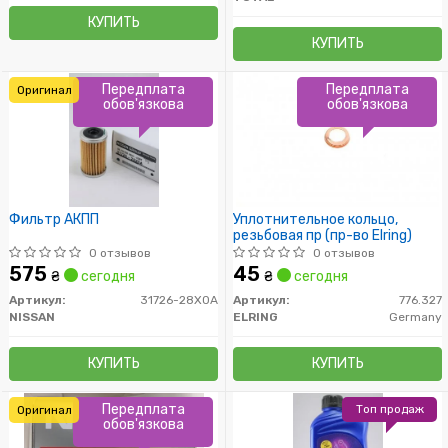
КУПИТЬ
КУПИТЬ
Передплата
Передплата
Оригинал
обов'язкова
обов'язкова
Фильтр АКПП
Уплотнительное кольцо,
резьбовая пр (пр-во Elring)
0 отзывов
0 отзывов
575
45
₴
сегодня
₴
сегодня
Артикул:
31726-28X0A
Артикул:
776.327
NISSAN
ELRING
Germany
КУПИТЬ
КУПИТЬ
Передплата
Топ продаж
Оригинал
обов'язкова