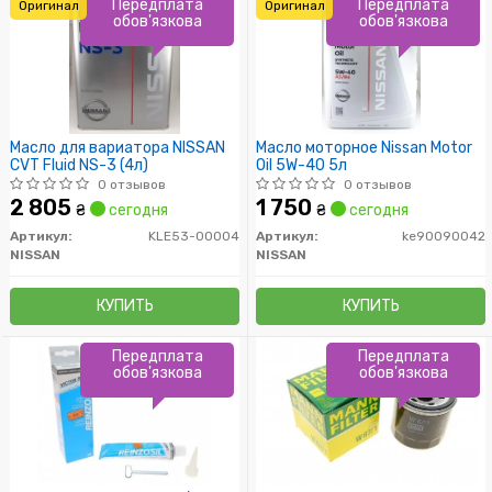
Передплата
Передплата
Оригинал
Оригинал
обов'язкова
обов'язкова
Масло для вариатора NISSAN
Масло моторное Nissan Motor
CVT Fluid NS-3 (4л)
Oil 5W-40 5л
0 отзывов
0 отзывов
2 805
1 750
₴
сегодня
₴
сегодня
Артикул:
KLE53-00004
Артикул:
ke90090042
NISSAN
NISSAN
КУПИТЬ
КУПИТЬ
Передплата
Передплата
обов'язкова
обов'язкова