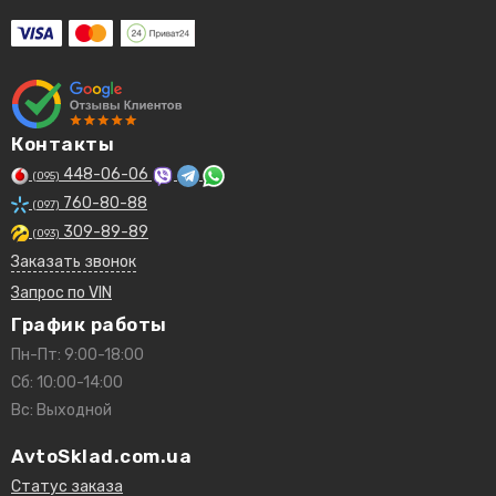
MZ690901
TS200004
Peugeot/Citroen:
1109AC
Контакты
Fiat/Alfa/Lancia:
448-06-06
(095)
6000605218
760-80-88
0006000605218
(097)
0006000611028
309-89-89
(093)
6000611028
Заказать звонок
Запрос по VIN
ISUZU:
8944128150
График работы
8943687270
Пн-Пт: 9:00-18:00
8941494180
Сб: 10:00-14:00
Вс: Выходной
VOLVO:
00308662667
AvtoSklad.com.ua
Статус заказа