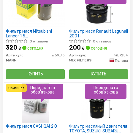
Фильтр масл Mitsubishi
Фильтр масл Renault LagunaII
Lancer 1.5
2001-
MD135737/MD360935/MZ690070
0 отзывов
0 отзывов
MANN
320
200
₴
сегодня
₴
сегодня
Артикул:
W610/3
Артикул:
WL7254
MANN
WIX FILTERS
Польша
КУПИТЬ
КУПИТЬ
Передплата
Передплата
Оригинал
обов'язкова
обов'язкова
Фильтр масл QASHQAI 2,0
Фильтр масляный двигателя
TOYOTA, SUZUKI, SUBARU