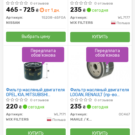
WL7177/OP621 (пр-во WIX-
0 отзывов
0 отзывов
Filtron)
465 - 725
235
₴
от 1 дн.
₴
сегодня
Артикул:
15208-65F0A
Артикул:
WL7177
NISSAN
WIX FILTERS
Польша
Выбрать цену
КУПИТЬ
Передплата
Передплата
обов'язкова
обов'язкова
Фильтр масляный двигателя
Фильтр масляный двигателя
OPEL, KIA, MITSUBISHI
LOGAN, RENAULT (пр-во
WL7171/OP617 (пр-во WIX-
Knecht-Mahle)
0 отзывов
0 отзывов
Filtron)
220
235
₴
сегодня
₴
сегодня
Артикул:
WL7171
Артикул:
OC467
WIX FILTERS
MAHLE / KNECHT
Польша
КУПИТЬ
КУПИТЬ