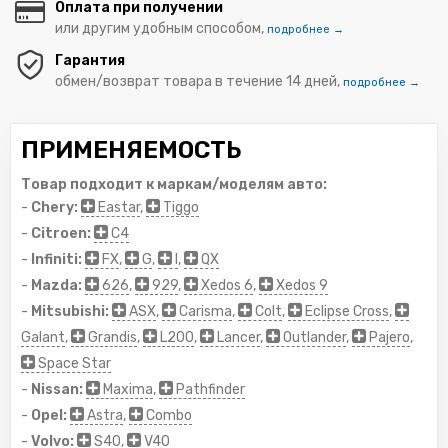
Оплата при получении
или другим удобным способом,
подробнее →
Гарантия
обмен/возврат товара в течение 14 дней,
подробнее →
ПРИМЕНЯЕМОСТЬ
Товар подходит к маркам/моделям авто:
-
Chery:
Eastar
,
Tiggo
-
Citroen:
C4
-
Infiniti:
FX
,
G
,
I
,
QX
-
Mazda:
626
,
929
,
Xedos 6
,
Xedos 9
-
Mitsubishi:
ASX
,
Carisma
,
Colt
,
Eclipse Cross
,
Galant
,
Grandis
,
L200
,
Lancer
,
Outlander
,
Pajero
,
Space Star
-
Nissan:
Maxima
,
Pathfinder
-
Opel:
Astra
,
Combo
-
Volvo:
S40
,
V40