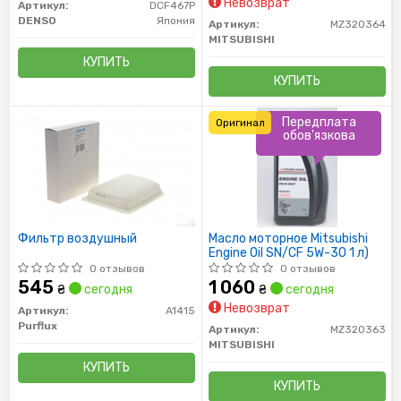
Невозврат
Артикул:
DCF467P
DENSO
Япония
Артикул:
MZ320364
MITSUBISHI
КУПИТЬ
КУПИТЬ
Передплата
Оригинал
обов'язкова
Фильтр воздушный
Масло моторное Mitsubishi
Engine Oil SN/CF 5W-30 1 л)
0 отзывов
0 отзывов
545
1 060
₴
сегодня
₴
сегодня
Невозврат
Артикул:
A1415
Purflux
Артикул:
MZ320363
MITSUBISHI
КУПИТЬ
КУПИТЬ