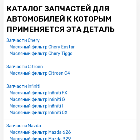
E149167
КАТАЛОГ ЗАПЧАСТЕЙ ДЛЯ
MD356000
1230A182
АВТОМОБИЛЕЙ К КОТОРЫМ
1230A186
ПРИМЕНЯЕТСЯ ЭТА ДЕТАЛЬ
1520865F1B
1520865F0A
Запчасти Chery
Масляный фильтр Chery Eastar
NISSAN:
Масляный фильтр Chery Tiggo
152089E000
1520831U0B
Запчасти Citroen
1520831U0A
Масляный фильтр Citroen C4
GM:
Запчасти Infiniti
VOF88
Масляный фильтр Infiniti FX
VOF156
Масляный фильтр Infiniti G
90541163
Масляный фильтр Infiniti I
5650301
Масляный фильтр Infiniti QX
91149521
0649014
Запчасти Mazda
93182630
Масляный фильтр Mazda 626
0649020
Масляный фильтр Mazda 929