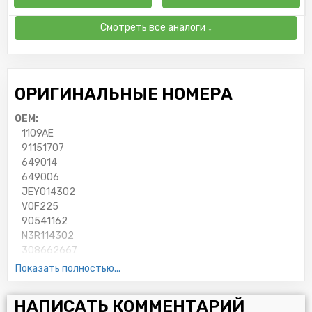
Смотреть все аналоги ↓
ОРИГИНАЛЬНЫЕ НОМЕРА
OEM:
1109AE
91151707
649014
649006
JEY014302
VOF225
90541162
N3R114302
308662667
MD135737
Показать полностью...
G6Y014302A
MZ690115
НАПИСАТЬ КОММЕНТАРИЙ
1230A184