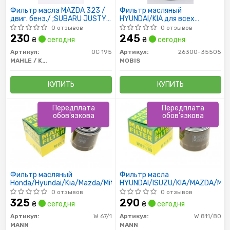
Фильтр масла MAZDA 323 /
Фильтр масляный
двиг. бенз./ ;SUBARU JUSTY
HYUNDAI/KIA для всех
H=65MM
бензиновых моторов
0 отзывов
0 отзывов
230
245
₴
сегодня
₴
сегодня
Артикул:
OC 195
Артикул:
26300-35505
MAHLE / KNECHT
MOBIS
КУПИТЬ
КУПИТЬ
Передплата
Передплата
обов'язкова
обов'язкова
Фильтр масляный
Фильтр масла
Honda/Hyundai/Kia/Mazda/Mitsubishi/Subaru
HYUNDAI/ISUZU/KIA/MAZDA/MIT
0 отзывов
0 отзывов
325
290
₴
сегодня
₴
сегодня
Артикул:
W 67/1
Артикул:
W 811/80
MANN
MANN