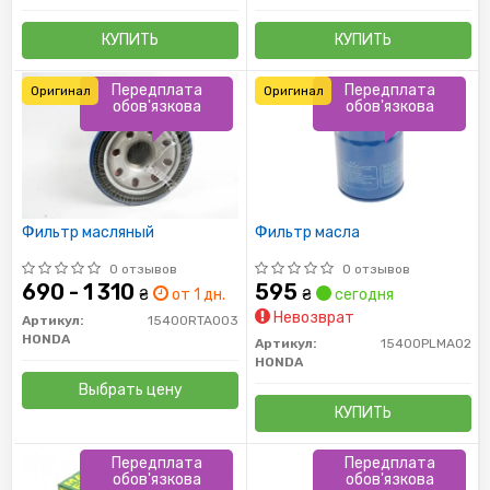
КУПИТЬ
КУПИТЬ
Передплата
Передплата
Оригинал
Оригинал
обов'язкова
обов'язкова
Фильтр масляный
Фильтр масла
0 отзывов
0 отзывов
690 - 1 310
595
₴
от 1 дн.
₴
сегодня
Невозврат
Артикул:
15400RTA003
HONDA
Артикул:
15400PLMA02
HONDA
Выбрать цену
КУПИТЬ
Передплата
Передплата
обов'язкова
обов'язкова