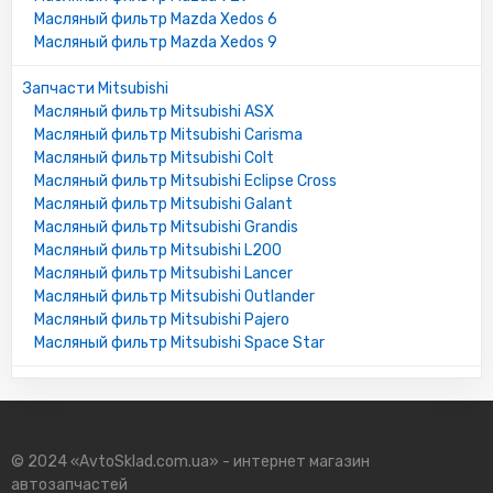
649020
Масляный фильтр Mazda Xedos 6
0649013
Масляный фильтр Mazda Xedos 9
90485457
91151708
Запчасти Mitsubishi
Масляный фильтр Mitsubishi ASX
FORD:
Масляный фильтр Mitsubishi Carisma
KL0714302B
Масляный фильтр Mitsubishi Colt
KL0714302A
Масляный фильтр Mitsubishi Eclipse Cross
XM346731GA
Масляный фильтр Mitsubishi Galant
4163333
Масляный фильтр Mitsubishi Grandis
FL822
Масляный фильтр Mitsubishi L200
Масляный фильтр Mitsubishi Lancer
MAZDA:
Масляный фильтр Mitsubishi Outlander
JEY014302A
Масляный фильтр Mitsubishi Pajero
Масляный фильтр Mitsubishi Space Star
MITSUBISHI:
MD365876
MD352627
1230A152
1230A151
© 2024 «AvtoSklad.com.ua» - интернет магазин
MD348631
автозапчастей
MD332687