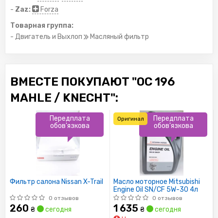
-
Zaz:
Forza
Товарная группа:
- Двигатель и Выхлоп
Масляный фильтр
ВМЕСТЕ ПОКУПАЮТ "OC 196
MAHLE / KNECHT":
Передплата
Передплата
Оригинал
обов'язкова
обов'язкова
Фильтр салона Nissan X-Trail
Масло моторное Mitsubishi
Engine Oil SN/CF 5W-30 4л
0 отзывов
0 отзывов
260
1 635
₴
сегодня
₴
сегодня