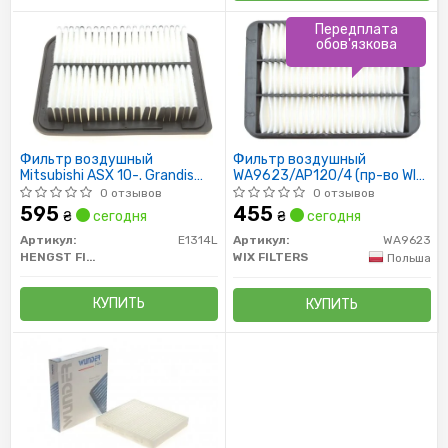
Передплата
обов'язкова
Фильтр воздушный
Фильтр воздушный
Mitsubishi ASX 10-. Grandis
WA9623/AP120/4 (пр-во WIX-
04-, Lancer 10-, Outlander 10-
Filtron)
0 отзывов
0 отзывов
/Peugeot 4008 12-
595
455
₴
сегодня
₴
сегодня
Артикул:
E1314L
Артикул:
WA9623
HENGST FILTER
WIX FILTERS
Польша
КУПИТЬ
КУПИТЬ