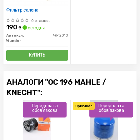
Фильтр салона
0 отзывов
190
₴
сегодня
Артикул:
WP 2010
Wunder
КУПИТЬ
АНАЛОГИ "OC 196 MAHLE /
KNECHT":
Передплата
Передплата
Оригинал
обов'язкова
обов'язкова