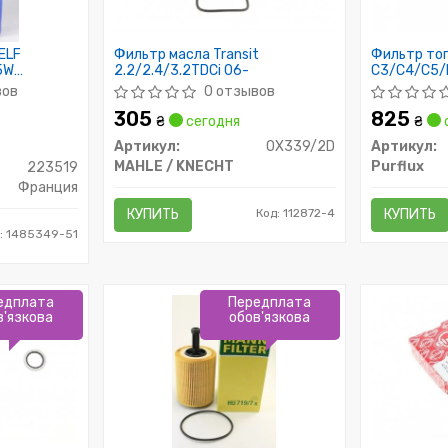
ELF
Фильтр масла Transit
Фильтр то
5W
2.2/2.4/3.2TDCi 06-
C3/C4/C5/
09-
вов
0 отзывов
305
825
₴
сегодня
₴
Артикул:
OX339/2D
Артикул:
MAHLE / KNECHT
Purflux
223519
Франция
КУПИТЬ
Код: 112872-4
КУПИТЬ
: 1485349-51
едплата
Передплата
в'язкова
обов'язкова