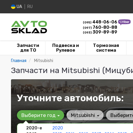
UA
RU
448-06-06
(095)
760-80-88
(097)
309-89-89
(093)
Запчасти
Подвеска и
Тормозная
для ТО
Рулевое
система
Главная
Mitsubishi
Запчасти на Mitsubishi (Мицуб
Уточните автомобиль:
Выберите год
Mitsubishi
Выберит
2020-е
2020