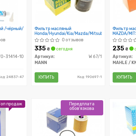
ый /чёрный/
Фильтр масляный
Фильтр ма
Honda/Hyundai/Kia/Mazda/Mitsubishi/Subaru
MAZDA/MIT
вов
0 отзывов
335
235
₴
сегодня
₴
с
70-31414-10
Артикул:
W 67/1
Артикул:
MANN
MAHLE / K
од: 24837-47
КУПИТЬ
Код: 190697-1
КУПИТЬ
Топ продаж
Передплата
обов'язкова