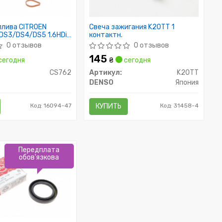
плива CITROEN
Свеча зажигания K20TT 1
DS3/DS4/DS5 1.6HDi
контактн.
0 отзывов
0 отзывов
145
сегодня
₴
сегодня
CS762
Артикул:
K20TT
DENSO
Япония
Код: 16094-47
КУПИТЬ
Код: 31458-4
Передплата
обов'язкова