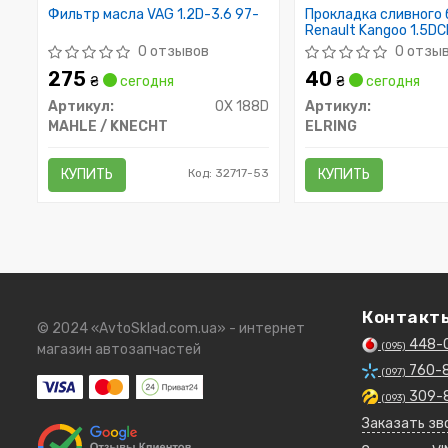
Фильтр масла VAG 1.2D-3.6 97-
Прокладка сливного 
Renault Kangoo 1.5DCI
1.9Dci /16.7x24x1.5/
0 отзывов
0 отзы
275
40
₴
сегодня
₴
сегодня
Артикул:
OX 188D
Артикул:
MAHLE / KNECHT
ELRING
КУПИТЬ
Код: 32717-53
КУПИТЬ
Контакт
© 2024 «AvtoSklad.com.ua» - интернет
448-
(095)
магазин автозапчастей
760-
(097)
309-
(093)
Заказать зв