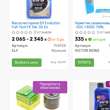
Масло моторное Elf Evolution
Герметик силиконов
Full-Tech FE 5W-30 5л
-50C +300C 70ML
0 отзывов
0 отзы
2 065 - 2 345
335
₴
от 0 дн.
₴
сегодня
Артикул:
194908
Артикул:
ELF
Франция
VICTOR REINZ
Выбрать цену
Код: 95219
КУПИТЬ
К
Передплата
обов'язкова