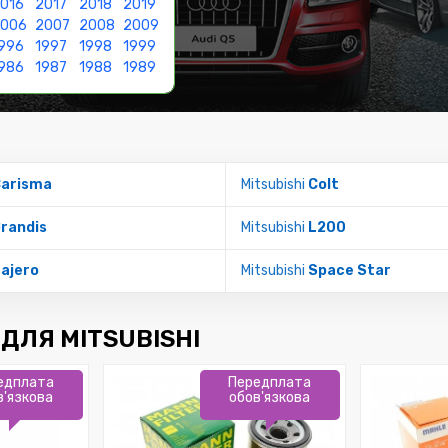
016
2017
2018
2019
2006
2007
2008
2009
996
1997
1998
1999
986
1987
1988
1989
arisma
Mitsubishi
Colt
randis
Mitsubishi
L200
ajero
Mitsubishi
Space Star
ДЛЯ MITSUBISHI
едплата
Передплата
в'язкова
обов'язкова