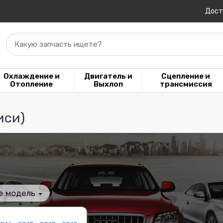
Дост
Какую запчасть ищете?
Охлаждение и
Двигатель и
Сцепление и
Отопление
Выхлоп
трансмиссия
иси)
е модель