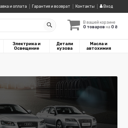
авка и оплата
Гарантия и возврат
Контакты
Вход
В вашей корзине
0 товаров
на
0 ₴
Электрика и
Детали
Масла и
Освещение
кузова
автохимия