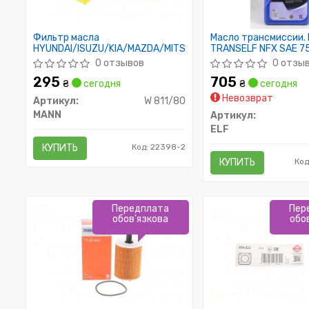
Фильтр масла
Масло трансмиссии. 
HYUNDAI/ISUZU/KIA/MAZDA/MITSUBISHI
TRANSELF NFX SAE 7
(Канистра 1л)
0 отзывов
0 отзы
295
705
₴
сегодня
₴
сегодня
Невозврат
Артикул:
W 811/80
MANN
Артикул:
ELF
КУПИТЬ
Код: 22398-2
КУПИТЬ
Код
Передплата
Пер
обов'язкова
обо