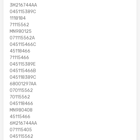
3M216744AA
045115389C
1118184
71115562
MN980125
071115562A
045115466C
45118466
71115466
045115389E
045115466B
045118389C
68001297AA
070115562
70115562
045118466
MN980408
45115466
6M216744AA
071115405
045115562