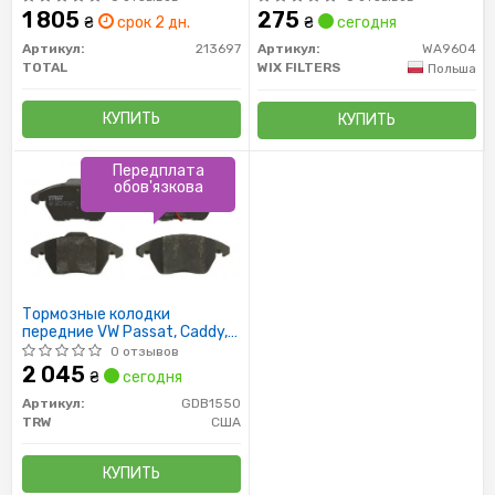
1 805
275
₴
срок 2 дн.
₴
сегодня
Артикул:
213697
Артикул:
WA9604
TOTAL
WIX FILTERS
Польша
КУПИТЬ
КУПИТЬ
Передплата
обов'язкова
Тормозные колодки
передние VW Passat, Caddy,
Octavia (05-) (GDB1550) TRW
0 отзывов
2 045
₴
сегодня
Артикул:
GDB1550
TRW
США
КУПИТЬ