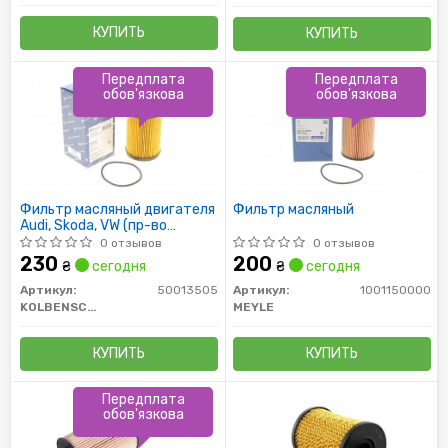
КУПИТЬ
КУПИТЬ
Передплата
Передплата
обов'язкова
обов'язкова
Фильтр масляный двигателя
Фильтр масляный
Audi, Skoda, VW (пр-во
KOLBENSCHMIDT)
0 отзывов
0 отзывов
230
200
₴
сегодня
₴
сегодня
Артикул:
50013505
Артикул:
1001150000
KOLBENSCHMIDT
MEYLE
КУПИТЬ
КУПИТЬ
Передплата
обов'язкова