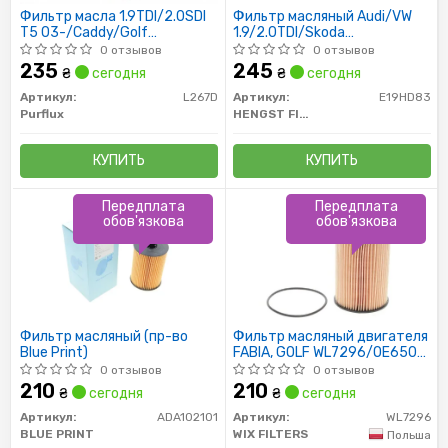
Фильтр масла 1.9TDI/2.0SDI
Фильтр масляный Audi/VW
T5 03-/Caddy/Golf
1.9/2.0TDI/Skoda
04-/Passat/Jetta 05-
1.4/1.9/2.0TDI/VW Golf
0 отзывов
0 отзывов
2.3V5/2.8V6
235
245
₴
сегодня
₴
сегодня
Артикул:
L267D
Артикул:
E19HD83
Purflux
HENGST FILTER
КУПИТЬ
КУПИТЬ
Передплата
Передплата
обов'язкова
обов'язкова
Фильтр масляный (пр-во
Фильтр масляный двигателя
Blue Print)
FABIA, GOLF WL7296/OE650/1
(пр-во WIX-Filtron)
0 отзывов
0 отзывов
210
210
₴
сегодня
₴
сегодня
Артикул:
ADA102101
Артикул:
WL7296
BLUE PRINT
WIX FILTERS
Польша