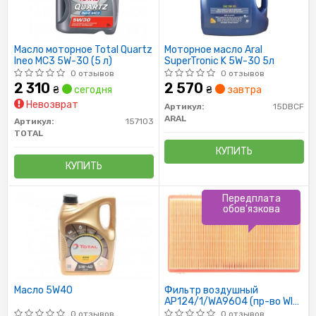
Масло моторное Total Quartz
Моторное масло Aral
Ineo MC3 5W-30 (5 л)
SuperTronic K 5W-30 5л
0 отзывов
0 отзывов
2 310
2 570
₴
сегодня
₴
завтра
Невозврат
Артикул:
15DBCF
ARAL
Артикул:
157103
TOTAL
КУПИТЬ
КУПИТЬ
Передплата
обов'язкова
Масло 5W40
Фильтр воздушный
AP124/1/WA9604 (пр-во WIX-
Filtron)
0 отзывов
0 отзывов