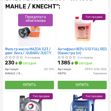
MAHLE / KNECHT":
Передплата
Топ продаж
обов'язкова
Фильтр масла MAZDA 323 /
Антифриз HEPU G12 FULL RED
двиг. бенз./ ;SUBARU JUSTY
(Канистра 5л)
H=65MM
0 отзывов
0 отзывов
230
1 385
₴
сегодня
₴
сегодня
Артикул:
OC 195
Артикул:
P999-G12-005
MAHLE / KNECHT
HEPU
Германия
КУПИТЬ
КУПИТЬ
Топ продаж
Топ продаж