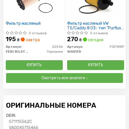
Фильтр масляный
Фильтр масляный VW
T5/Caddy III 03- тип "Purflux ",
"Ёлочкой"
0 отзывов
0 отзывов
195
270
₴
завтра
₴
сегодня
Артикул:
22546
Артикул:
FOE188P
FEBI BILSTEIN
Германия
SHAFER
КУПИТЬ
КУПИТЬ
Смотреть все аналоги ↓
ОРИГИНАЛЬНЫЕ НОМЕРА
OEM:
071115562C
VAG045115466