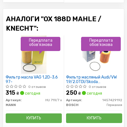
АНАЛОГИ "OX 188D MAHLE /
KNECHT":
Передплата
Передплата
обов'язкова
обов'язкова
Фильтр масла VAG 1.2D-3.6
Фильтр масляный Audi/VW
97-
1.9/2.0TDI/Skoda
1.4/1.9/2.0TDI/VW Golf
0 отзывов
0 отзывов
2.3V5/2.8V6
315
250
₴
сегодня
₴
сегодня
Артикул:
HU 719/7 x
Артикул:
1457429192
MANN
BOSCH
Германия
КУПИТЬ
КУПИТЬ