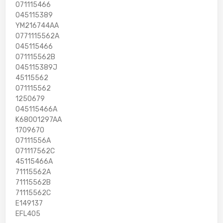
071115466
045115389
YM216744AA
0771115562A
045115466
071115562B
045115389J
45115562
071115562
1250679
045115466A
K68001297AA
1709670
07111556A
071117562C
45115466A
71115562A
71115562B
71115562C
E149137
EFL405