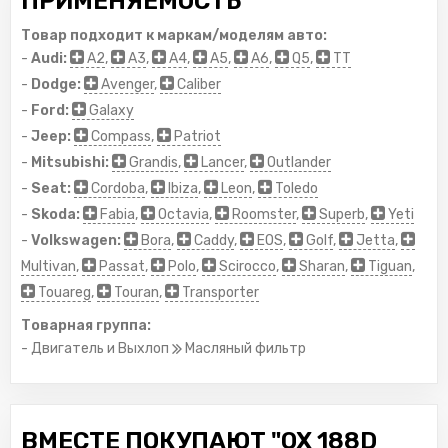
ПРИМЕНЯЕМОСТЬ
Товар подходит к маркам/моделям авто:
-
Audi:
A2
,
A3
,
A4
,
A5
,
A6
,
Q5
,
TT
-
Dodge:
Avenger
,
Caliber
-
Ford:
Galaxy
-
Jeep:
Compass
,
Patriot
-
Mitsubishi:
Grandis
,
Lancer
,
Outlander
-
Seat:
Cordoba
,
Ibiza
,
Leon
,
Toledo
-
Skoda:
Fabia
,
Octavia
,
Roomster
,
Superb
,
Yeti
-
Volkswagen:
Bora
,
Caddy
,
EOS
,
Golf
,
Jetta
,
Multivan
,
Passat
,
Polo
,
Scirocco
,
Sharan
,
Tiguan
,
Touareg
,
Touran
,
Transporter
Товарная группа:
- Двигатель и Выхлоп
Масляный фильтр
ВМЕСТЕ ПОКУПАЮТ "OX 188D