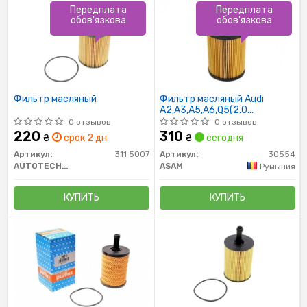
Передплата
Передплата
обов'язкова
обов'язкова
Фильтр масляный
Фильтр масляный Audi
A2,A3,A5,A6,Q5(2.0
TDI)/Mitsubishi Outlender II,
0 отзывов
0 отзывов
Lancer VIII (2.0 DI-D)/Skoda
220
310
₴
срок 2 дн.
₴
сегодня
Fabia,Octavia (30554) Asam
Артикул:
311 5007
Артикул:
30554
AUTOTECHTEILE
ASAM
Румыния
КУПИТЬ
КУПИТЬ