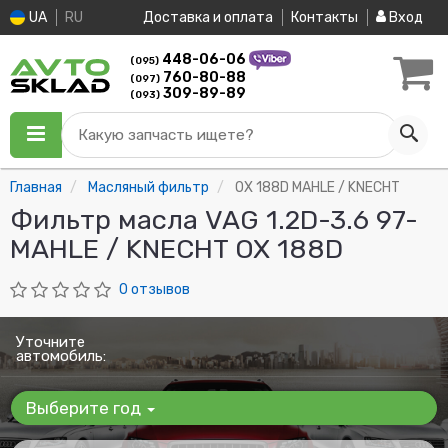
UA
RU
Доставка и оплата
Контакты
Вход
448-06-06
(095)
760-80-88
(097)
309-89-89
(093)
Какую запчасть ищете?
Главная
Масляный фильтр
OX 188D MAHLE / KNECHT
Фильтр масла VAG 1.2D-3.6 97-
MAHLE / KNECHT OX 188D
0 отзывов
Уточните
автомобиль:
Выберите год