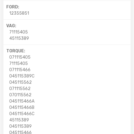
FORD:
12355851
VAG:
71115405
45115389
TORQUE:
071115405
71115405
071115466
045115389C
045115562
071115562
070115562
045115466A
045115466B
045115466C
45115389
045115389
045115466