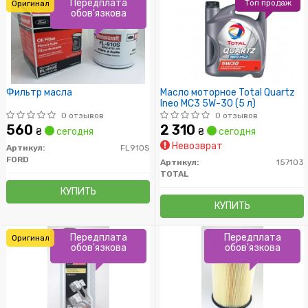
Передплата
Топ продаж
Оригинал
обов'язкова
Фильтр масла
Масло моторное Total Quartz
Ineo MC3 5W-30 (5 л)
0 отзывов
0 отзывов
560
2 310
₴
сегодня
₴
сегодня
Невозврат
Артикул:
FL910S
FORD
Артикул:
157103
TOTAL
КУПИТЬ
КУПИТЬ
Передплата
Передплата
Оригинал
обов'язкова
обов'язкова