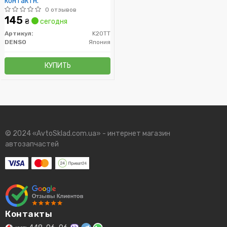
контактн.
0 отзывов
145
₴
сегодня
Артикул:
K20TT
DENSO
Япония
КУПИТЬ
© 2024 «AvtoSklad.com.ua» - интернет магазин
автозапчастей
Контакты