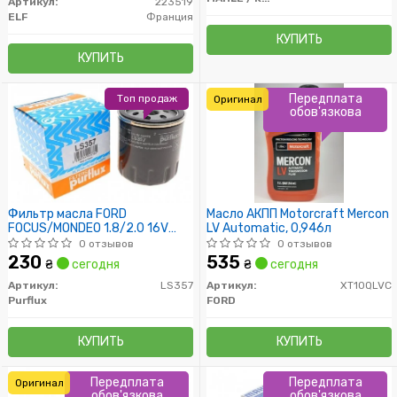
Артикул:
223519
ELF
Франция
КУПИТЬ
КУПИТЬ
Передплата
Топ продаж
Оригинал
обов'язкова
Фильтр масла FORD
Масло АКПП Motorcraft Mercon
FOCUS/MONDEO 1.8/2.0 16V
LV Automatic, 0,946л
11/02-
0 отзывов
0 отзывов
230
535
₴
сегодня
₴
сегодня
Артикул:
LS357
Артикул:
XT10QLVC
Purflux
FORD
КУПИТЬ
КУПИТЬ
Передплата
Передплата
Оригинал
обов'язкова
обов'язкова