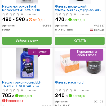
Масло моторное Ford
Фильтр воздушный
Motorcraft A5 5W-30 1л
WA9567/AK372/1 (пр-во WIX-
Filtron)
0 отзывов
0 отзывов
480 - 590
470
₴
от 0 дн.
₴
сегодня
Артикул:
15CF53
Артикул:
WA9567
FORD
WIX FILTERS
Польша
Выбрать цену
КУПИТЬ
Передплата
Топ продаж
обов'язкова
Масло трансмиссии. ELF
Фильтр масл Ford
TRANSELF NFX SAE 75W
(Канистра 1л)
0 отзывов
0 отзывов
705
240
₴
сегодня
₴
сегодня
Невозврат
Артикул:
OC 1051
MAHLE / KNECHT