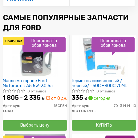
САМЫЕ ПОПУЛЯРНЫЕ ЗАПЧАСТИ
ДЛЯ FORD
Передплата
Передплата
Оригинал
обов'язкова
обов'язкова
Масло моторное Ford
Герметик силиконовый /
Motorcraft A5 5W-30 5л
чёрный/ -50C +300C 70ML
0 отзывов
0 отзывов
1 805 - 2 335
335
₴
от 0 дн.
₴
сегодня
Артикул:
15CF54
Артикул:
70-31414-10
FORD
VICTOR REINZ
Выбрать цену
КУПИТЬ