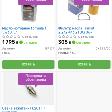
Масло моторное formula f
Фильтр масла Transit
5w30, 5л
2.2/2.4/3.2TDCi 06-
0 отзывов
0 отзывов
1 795
305
₴
сегодня
₴
сегодня
Артикул:
15F1CF
Артикул:
OX339/2D
FORD
MAHLE / KNECHT
КУПИТЬ
КУПИТЬ
Передплата
обов'язкова
Свеча зажигания K20TT 1