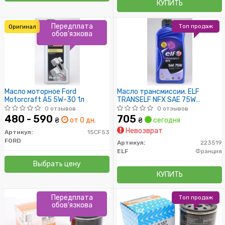
КУПИТЬ
Передплата
Топ продаж
Оригинал
обов'язкова
Масло моторное Ford
Масло трансмиссии. ELF
Motorcraft A5 5W-30 1л
TRANSELF NFX SAE 75W
(Канистра 1л)
0 отзывов
0 отзывов
480 - 590
705
₴
от 0 дн.
₴
сегодня
Невозврат
Артикул:
15CF53
FORD
Артикул:
223519
ELF
Франция
Выбрать цену
КУПИТЬ
Передплата
Топ продаж
обов'язкова