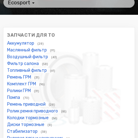
Ecosport
ЗАПЧАСТИ ДЛЯ ТО
Аккумулятор
(28)
Маслянный фильтр
(91)
Воздушный фильтр
(43)
Фильтр салона
(58)
Топливный фильтр
(61)
Ремень ГРМ
(31)
Комплект ГРМ
(96)
Ролики ГРМ
(31)
Помпа
(70)
Ремень приводной
(28)
Ролик ремня приводного
(65)
Колодки тормозные
(56)
Диски тормозные
(8)
Стабилизатор
(38)