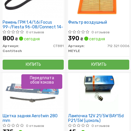
Ремень ГРМ 1.4/1.6i Focus
Фильтр воздушный
99-/Fiesta 96-08/Connect 14-
0 отзывов
0 отзывов
800
390
₴
сегодня
₴
сегодня
Артикул:
CT881
Артикул:
712 321 0006
Contitech
MEYLE
КУПИТЬ
КУПИТЬ
Передплата
обов'язкова
Щетка задняя Aerotwin 280
Лампочка 12V 21/5W BAY15d
mm
P21/5W (цоколь)
0 отзывов
0 отзывов