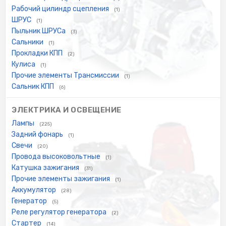
Рабочий цилиндр сцепления
(1)
ШРУС
(1)
Пыльник ШРУСа
(3)
Сальники
(1)
Прокладки КПП
(2)
Кулиса
(1)
Прочие элементы Трансмиссии
(1)
Сальник КПП
(6)
ЭЛЕКТРИКА И ОСВЕЩЕНИЕ
Лампы
(225)
Задний фонарь
(1)
Свечи
(20)
Провода высоковольтные
(1)
Катушка зажигания
(31)
Прочие элементы зажигания
(1)
Аккумулятор
(28)
Генератор
(5)
Реле регулятор генератора
(2)
Стартер
(14)