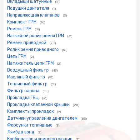
Вкладыши шатунные
(8)
Подушки двигателя
(1)
Направляющая клапанов
(3)
Комплект ГРМ
(96)
Ремень ГРМ
(31)
Натяжной ролик ремня ГРМ
(31)
Ремень приводной
(28)
Ролик ремня приводного
(65)
Цепь ГРМ
(2)
Натяжитель цепи ГРМ
(2)
Воздушный фильтр
(43)
Масляный фильтр
(91)
Топливный фильтр
(61)
Фильтр салона
(58)
Прокладка ГБЦ
(36)
Прокладка клапанной крышки
(28)
Комплекты прокладок
(9)
Датчики управления двигателем
(83)
Форсунки топливные
(3)
Лямбда зонд
(7)
Карбюратор и комплектующие
(1)