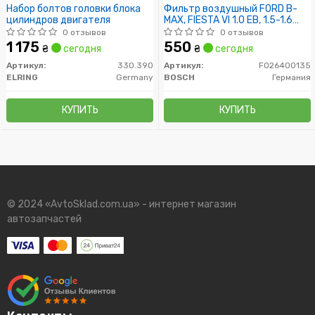
Набор болтов головки блока
Фильтр воздушный FORD B-
цилиндров двигателя
MAX, FIESTA VI 1.0 EB, 1.5-1.6
TDCI 08- (пр-во BOSCH)
0 отзывов
0 отзывов
1 175
550
₴
сегодня
₴
сегодня
Артикул:
330.390
Артикул:
F026400135
ELRING
Germany
BOSCH
Германия
КУПИТЬ
КУПИТЬ
© 2024 «AvtoSklad.com.ua» - интернет магазин
автозапчастей