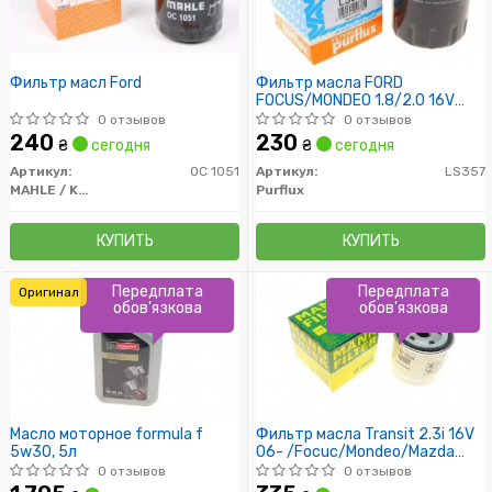
Фильтр масл Ford
Фильтр масла FORD
FOCUS/MONDEO 1.8/2.0 16V
11/02-
0 отзывов
0 отзывов
240
230
₴
сегодня
₴
сегодня
Артикул:
OC 1051
Артикул:
LS357
MAHLE / KNECHT
Purflux
КУПИТЬ
КУПИТЬ
Передплата
Передплата
Оригинал
обов'язкова
обов'язкова
Масло моторное formula f
Фильтр масла Transit 2.3i 16V
5w30, 5л
06- /Focuc/Mondeo/Mazda
1.8/2.0 00-
0 отзывов
0 отзывов