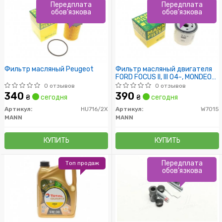
Передплата
Передплата
обов'язкова
обов'язкова
Фильтр масляный Peugeot
Фильтр масляный двигателя
FORD FOCUS II, III 04-, MONDEO
IV, V 07- (пр-во MANN)
0 отзывов
0 отзывов
340
390
₴
сегодня
₴
сегодня
Артикул:
HU716/2X
Артикул:
W7015
MANN
MANN
КУПИТЬ
КУПИТЬ
Передплата
Топ продаж
обов'язкова