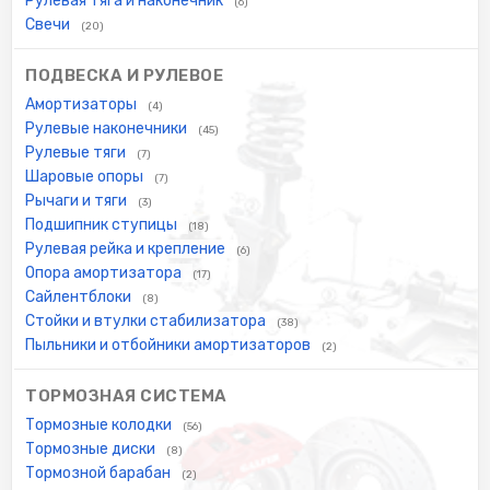
Рулевая тяга и наконечник
(6)
Свечи
(20)
ПОДВЕСКА И РУЛЕВОЕ
Амортизаторы
(4)
Рулевые наконечники
(45)
Рулевые тяги
(7)
Шаровые опоры
(7)
Рычаги и тяги
(3)
Подшипник ступицы
(18)
Рулевая рейка и крепление
(6)
Опора амортизатора
(17)
Сайлентблоки
(8)
Стойки и втулки стабилизатора
(38)
Пыльники и отбойники амортизаторов
(2)
ТОРМОЗНАЯ СИСТЕМА
Тормозные колодки
(56)
Тормозные диски
(8)
Тормозной барабан
(2)