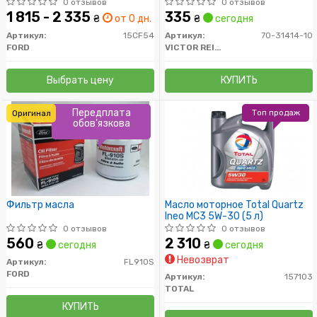
0 отзывов
0 отзывов
1 815 - 2 335
335
₴
от 0 дн.
₴
сегодня
Артикул:
15CF54
Артикул:
70-31414-10
FORD
VICTOR REINZ
Выбрать цену
КУПИТЬ
Передплата
Топ продаж
Оригинал
обов'язкова
Фильтр масла
Масло моторное Total Quartz
Ineo MC3 5W-30 (5 л)
0 отзывов
0 отзывов
560
2 310
₴
сегодня
₴
сегодня
Невозврат
Артикул:
FL910S
FORD
Артикул:
157103
TOTAL
КУПИТЬ