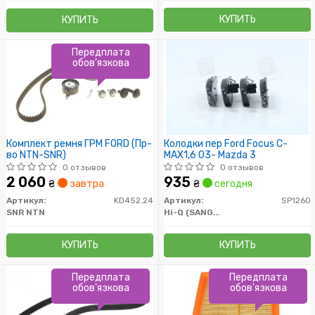
КУПИТЬ
КУПИТЬ
Передплата
обов'язкова
Комплект ремня ГРМ FORD (Пр-
Колодки пер Ford Focus C-
во NTN-SNR)
MAX1,6 03- Mazda 3
0 отзывов
0 отзывов
2 060
935
₴
завтра
₴
сегодня
Артикул:
KD452.24
Артикул:
SP1260
SNR NTN
Hi-Q (SANGSIN)
КУПИТЬ
КУПИТЬ
Передплата
Передплата
обов'язкова
обов'язкова