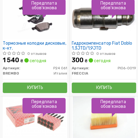
Передплата
Передплата
обов'язкова
обов'язкова
Тормозные колодки дисковые,
Гидрокомпенсатор Fiat Doblo
к-кт.
1.3JTD/1,9JTD
0 отзывов
0 отзывов
1 540
300
₴
сегодня
₴
сегодня
Артикул:
P24 061
Артикул:
PI06-0019
BREMBO
Италия
FRECCIA
КУПИТЬ
КУПИТЬ
Передплата
Передплата
обов'язкова
обов'язкова