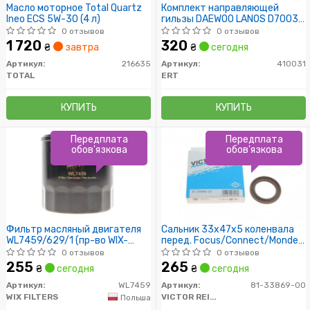
Масло моторное Total Quartz
Комплект направляющей
Ineo ECS 5W-30 (4 л)
гильзы DAEWOO LANOS D7003C
(пр-во ERT)
0 отзывов
0 отзывов
1 720
320
₴
завтра
₴
сегодня
Артикул:
216635
Артикул:
410031
TOTAL
ERT
КУПИТЬ
КУПИТЬ
Передплата
Передплата
обов'язкова
обов'язкова
Фильтр масляный двигателя
Сальник 33x47x5 коленвала
WL7459/629/1 (пр-во WIX-
перед. Focus/Connect/Mondeo
Filtron)
1.4/1.6i 05-
0 отзывов
0 отзывов
255
265
₴
сегодня
₴
сегодня
Артикул:
WL7459
Артикул:
81-33869-00
WIX FILTERS
VICTOR REINZ
Польша