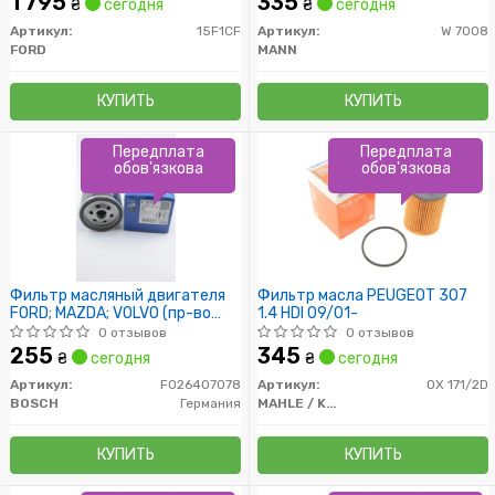
1 795
335
₴
сегодня
₴
сегодня
Артикул:
15F1CF
Артикул:
W 7008
FORD
MANN
КУПИТЬ
КУПИТЬ
Передплата
Передплата
обов'язкова
обов'язкова
Фильтр масляный двигателя
Фильтр масла PEUGEOT 307
FORD; MAZDA; VOLVO (пр-во
1.4 HDI 09/01-
Bosch)
0 отзывов
0 отзывов
255
345
₴
сегодня
₴
сегодня
Артикул:
F026407078
Артикул:
OX 171/2D
BOSCH
Германия
MAHLE / KNECHT
КУПИТЬ
КУПИТЬ