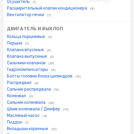
Осушитель
(1)
Расширительный клапан кондиционера
(8)
Вентилятор печки
(7)
ДВИГАТЕЛЬ И ВЫХЛОП
Кольца поршневые
(5)
Поршня
(1)
Клапана впускные
(5)
Клапана выпускные
(5)
Сальники клапанов
(29)
Гидрокомпенсаторы
(8)
Болты головки блока цилиндров
(12)
Распредвал
(6)
Сальник распредвала
(15)
Коленвал
(2)
Сальник коленвала
(42)
Шкив коленвала / Демфер
(10)
Масляный насос
(4)
Поддон
(1)
Вкладыши коренные
(10)