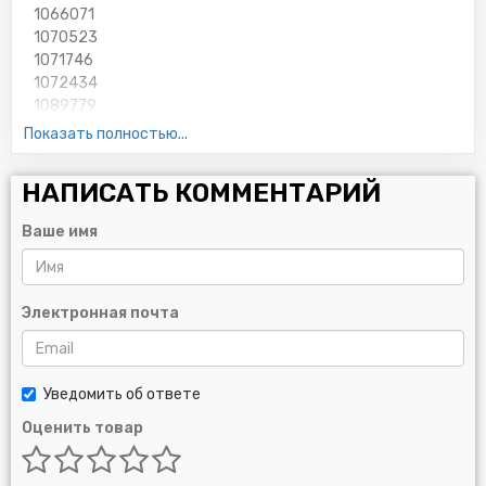
1066071
1070523
1071746
1072434
1089779
1097077
Показать полностью...
1119421
1221697
НАПИСАТЬ КОММЕНТАРИЙ
1611660080
1663050
Ваше имя
1663051
2164292
3652059
5008718
Электронная почта
5008719
5008720
5008721
Уведомить об ответе
5008722
5012000
Оценить товар
6029109
6057166