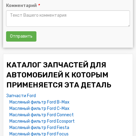
6057167
Комментарий
*
6062305
6066094
6066095
6066096
6141811
Отправить
6937010
6937011
77BM6714AA
77BM6714BA
КАТАЛОГ ЗАПЧАСТЕЙ ДЛЯ
77BM6714C1A
77BM6714C2A
АВТОМОБИЛЕЙ К КОТОРЫМ
81SM6714A2A
ПРИМЕНЯЕТСЯ ЭТА ДЕТАЛЬ
81SM6714A3A
81SM6714A4A
Запчасти Ford
81SM6714AA
Масляный фильтр Ford B-Max
84BM6714AA
Масляный фильтр Ford C-Max
928M6714A1A
Масляный фильтр Ford Connect
928M6714A2A
Масляный фильтр Ford Ecosport
938M6714A2A
Масляный фильтр Ford Fiesta
938M6714A3A
Масляный фильтр Ford Focus
938M6714A4A