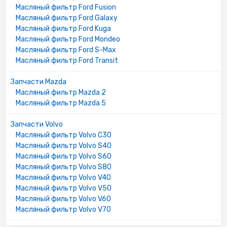
Масляный фильтр Ford Fusion
96M6714A1A
Масляный фильтр Ford Galaxy
978M6414B4A
Масляный фильтр Ford Kuga
978M6714A1A
Масляный фильтр Ford Mondeo
978M6714A2A
Масляный фильтр Ford S-Max
978M6714A6A
Масляный фильтр Ford Transit
978M6714B1A
978M6714B2A
Запчасти Mazda
978M6714B4A
Масляный фильтр Mazda 2
97MM6714A4A
Масляный фильтр Mazda 5
97MM6714A5A
97MM6714B1A
Запчасти Volvo
A810X6714GA
Масляный фильтр Volvo C30
A810X6714HA
Масляный фильтр Volvo S40
A810X6714JA
Масляный фильтр Volvo S60
A810X6714KA
Масляный фильтр Volvo S80
A810X6714LA
Масляный фильтр Volvo V40
A830X6714AKA
Масляный фильтр Volvo V50
C60114302
Масляный фильтр Volvo V60
C601143X2A
Масляный фильтр Volvo V70
E1FZ6731A
E4FZ6731A