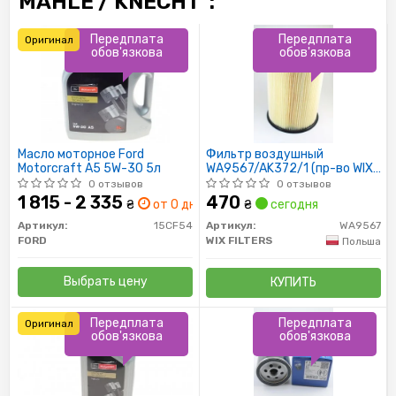
MAHLE / KNECHT":
Передплата
Передплата
Оригинал
обов'язкова
обов'язкова
Масло моторное Ford
Фильтр воздушный
Motorcraft A5 5W-30 5л
WA9567/AK372/1 (пр-во WIX-
Filtron)
0 отзывов
0 отзывов
1 815 - 2 335
470
₴
от 0 дн.
₴
сегодня
Артикул:
15CF54
Артикул:
WA9567
FORD
WIX FILTERS
Польша
Выбрать цену
КУПИТЬ
Передплата
Передплата
Оригинал
обов'язкова
обов'язкова