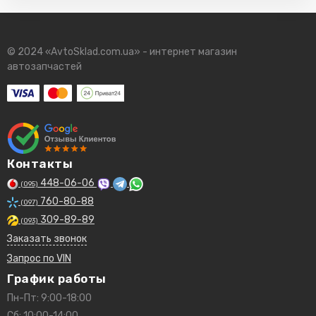
E4FZ6731AB
E9EE6714A1B
EFL106
© 2024 «AvtoSklad.com.ua» - интернет магазин
EFL125
автозапчастей
EFL125S
EFL134
EFL134S
EFL2
EFL600
F8CZ6731AA
FL2005
Контакты
FL400A
448-06-06
(095)
FL400S
760-80-88
GN1G6714AB
(097)
T101982
309-89-89
(093)
XS6E6714B1A
Заказать звонок
XS6E6714D1A
Запрос по VIN
XW4E6714AA
YN2G6714B2A
График работы
1883037
Пн-Пт: 9:00-18:00
Сб: 10:00-14:00