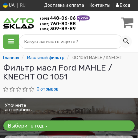
UA
RU
Доставка и оплата
Контакты
Вход
448-06-06
(095)
760-80-88
(097)
309-89-89
(093)
Какую запчасть ищете?
Главная
Масляный фильтр
OC 1051 MAHLE / KNECHT
Фильтр масл Ford MAHLE /
KNECHT OC 1051
0 отзывов
Уточните
автомобиль:
Выберите год