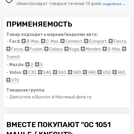
обмен/возврат товара в течение 14 дней,
подробнее →
ПРИМЕНЯЕМОСТЬ
Товар подходит к маркам/моделям авто:
-
Ford:
B-Max
,
C-Max
,
Connect
,
Ecosport
,
Fiesta
,
Focus
,
Fusion
,
Galaxy
,
Kuga
,
Mondeo
,
S-Max
,
Transit
-
Mazda:
2
,
5
-
Volvo:
C30
,
S40
,
S60
,
S80
,
V40
,
V50
,
V60
,
V70
Товарная группа:
- Двигатель и Выхлоп
Масляный фильтр
ВМЕСТЕ ПОКУПАЮТ "OC 1051