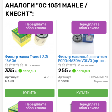
АНАЛОГИ "OC 1051 MAHLE /
KNECHT":
Передплата
Передплата
обов'язкова
обов'язкова
Фильтр масла Transit 2.3i
Фильтр масляный двигателя
16V 06-
FORD; MAZDA; VOLVO (пр-во
/Focuc/Mondeo/Mazda
Bosch)
0 отзывов
0 отзывов
1.8/2.0 00-
335
255
₴
сегодня
₴
сегодня
Артикул:
W 7008
Артикул:
F026407078
MANN
BOSCH
Германия
КУПИТЬ
КУПИТЬ
Передплата
Передплата
обов'язкова
обов'язкова