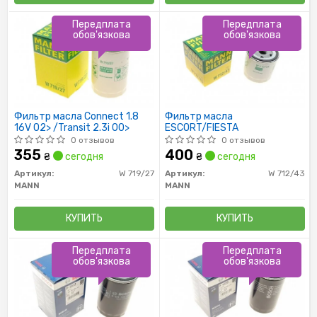
Передплата
Передплата
обов'язкова
обов'язкова
Фильтр масла Connect 1.8
Фильтр масла
16V 02> /Transit 2.3i 00>
ESCORT/FIESTA
0 отзывов
0 отзывов
355
400
₴
сегодня
₴
сегодня
Артикул:
W 719/27
Артикул:
W 712/43
MANN
MANN
КУПИТЬ
КУПИТЬ
Передплата
Передплата
обов'язкова
обов'язкова