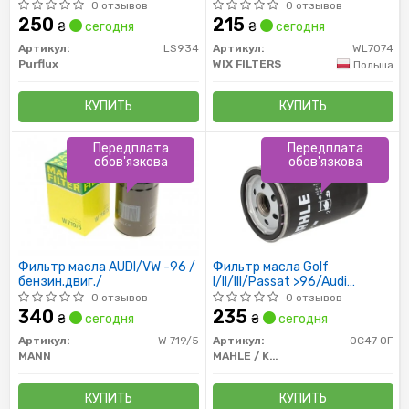
2.0 07/90-; VOLVO
0 отзывов
0 отзывов
C30/S40/V50 1.6 AMULET
250
215
₴
сегодня
₴
сегодня
Артикул:
LS934
Артикул:
WL7074
Purflux
WIX FILTERS
Польша
КУПИТЬ
КУПИТЬ
Передплата
Передплата
обов'язкова
обов'язкова
Фильтр масла AUDI/VW -96 /
Фильтр масла Golf
бензин.двиг./
I/II/III/Passat >96/Audi
80/100 >94/A6 >97
0 отзывов
0 отзывов
340
235
₴
сегодня
₴
сегодня
Артикул:
W 719/5
Артикул:
OC47 OF
MANN
MAHLE / KNECHT
КУПИТЬ
КУПИТЬ