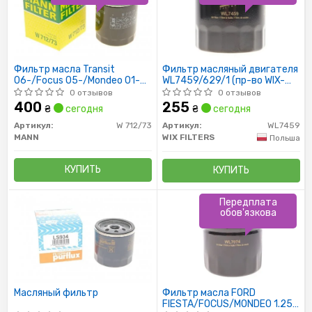
Фильтр масла Transit
Фильтр масляный двигателя
06-/Focus 05-/Mondeo 01-
WL7459/629/1 (пр-во WIX-
(бензин)
Filtron)
0 отзывов
0 отзывов
400
255
₴
сегодня
₴
сегодня
Артикул:
W 712/73
Артикул:
WL7459
MANN
WIX FILTERS
Польша
КУПИТЬ
КУПИТЬ
Передплата
обов'язкова
Масляный фильтр
Фильтр масла FORD
FIESTA/FOCUS/MONDEO 1.25-