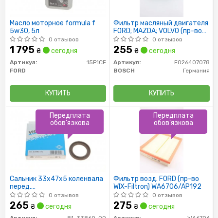
Масло моторное formula f
Фильтр масляный двигателя
5w30, 5л
FORD; MAZDA; VOLVO (пр-во
Bosch)
0 отзывов
0 отзывов
1 795
255
₴
сегодня
₴
сегодня
Артикул:
15F1CF
Артикул:
F026407078
FORD
BOSCH
Германия
КУПИТЬ
КУПИТЬ
Передплата
Передплата
обов'язкова
обов'язкова
Сальник 33x47x5 коленвала
Фильтр возд. FORD (пр-во
перед.
WIX-Filtron) WA6706/AP192
Focus/Connect/Mondeo
0 отзывов
0 отзывов
1.4/1.6i 05-
265
275
₴
сегодня
₴
сегодня
Артикул:
81-33869-00
Артикул:
WA6706