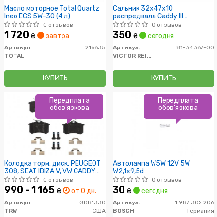
Масло моторное Total Quartz
Сальник 32x47x10
Ineo ECS 5W-30 (4 л)
распредвала Caddy III
1.6i/1.9/2.0 TDI/SDI 04-
0 отзывов
0 отзывов
(тефлон)
1 720
350
₴
завтра
₴
сегодня
Артикул:
216635
Артикул:
81-34367-00
TOTAL
VICTOR REINZ
КУПИТЬ
КУПИТЬ
Передплата
Передплата
обов'язкова
обов'язкова
Колодка торм. диск. PEUGEOT
Автолампа W5W 12V 5W
308, SEAT IBIZA V, VW CADDY
W2,1x9,5d
задн. (пр-во TRW)
0 отзывов
0 отзывов
990 - 1 165
30
₴
от 0 дн.
₴
сегодня
Артикул:
GDB1330
Артикул:
1 987 302 206
TRW
США
BOSCH
Германия