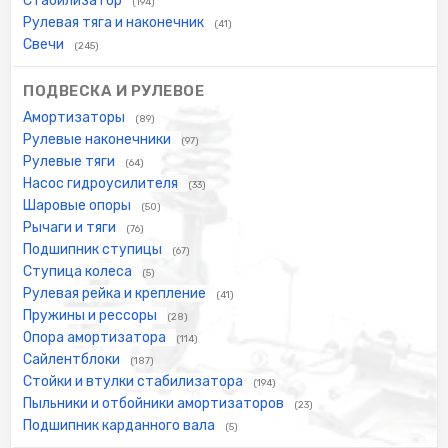
Стабилизатор
(194)
Рулевая тяга и наконечник
(41)
Свечи
(245)
ПОДВЕСКА И РУЛЕВОЕ
Амортизаторы
(89)
Рулевые наконечники
(97)
Рулевые тяги
(64)
Насос гидроусилителя
(33)
Шаровые опоры
(50)
Рычаги и тяги
(76)
Подшипник ступицы
(67)
Ступица колеса
(5)
Рулевая рейка и крепление
(41)
Пружины и рессоры
(28)
Опора амортизатора
(114)
Сайлентблоки
(187)
Стойки и втулки стабилизатора
(194)
Пыльники и отбойники амортизаторов
(23)
Подшипник карданного вала
(5)