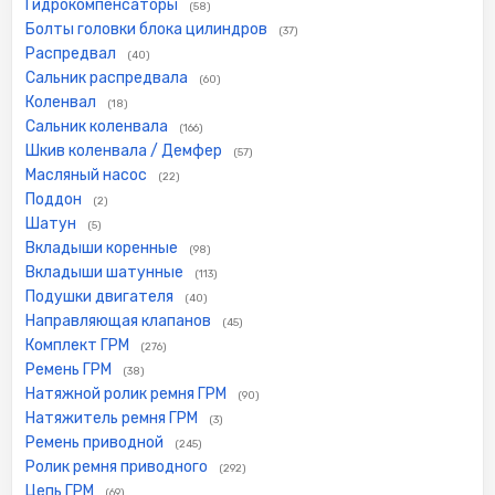
Гидрокомпенсаторы
(58)
Болты головки блока цилиндров
(37)
Распредвал
(40)
Сальник распредвала
(60)
Коленвал
(18)
Сальник коленвала
(166)
Шкив коленвала / Демфер
(57)
Масляный насос
(22)
Поддон
(2)
Шатун
(5)
Вкладыши коренные
(98)
Вкладыши шатунные
(113)
Подушки двигателя
(40)
Направляющая клапанов
(45)
Комплект ГРМ
(276)
Ремень ГРМ
(38)
Натяжной ролик ремня ГРМ
(90)
Натяжитель ремня ГРМ
(3)
Ремень приводной
(245)
Ролик ремня приводного
(292)
Цепь ГРМ
(69)