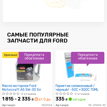
САМЫЕ ПОПУЛЯРНЫЕ
ЗАПЧАСТИ ДЛЯ FORD
Передплата
Передплата
Оригинал
обов'язкова
обов'язкова
Масло моторное Ford
Герметик силиконовый /
Motorcraft A5 5W-30 5л
чёрный/ -50C +300C 70ML
0 отзывов
0 отзывов
1 815 - 2 335
335
₴
от 0 дн.
₴
сегодня
Артикул:
15CF54
Артикул:
70-31414-10