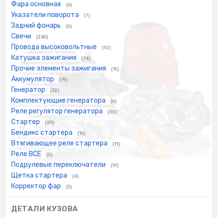
Фара основная
(6)
Указатели поворота
(7)
Задний фонарь
(6)
Свечи
(245)
Провода высоковольтные
(10)
Катушка зажигания
(74)
Прочие элементы зажигания
(15)
Аккумулятор
(79)
Генератор
(32)
Комплектующие генератора
(6)
Реле регулятор генератора
(30)
Стартер
(89)
Бендикс стартера
(16)
Втягивающее реле стартера
(11)
Реле ВСЕ
(5)
Подрулевые переключатели
(19)
Щетка стартера
(4)
Корректор фар
(5)
ДЕТАЛИ КУЗОВА