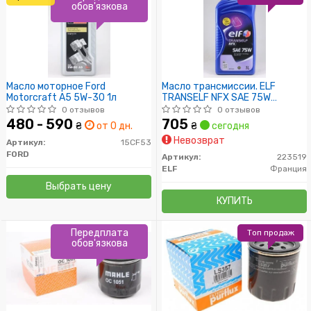
обов'язкова
Масло моторное Ford
Масло трансмиссии. ELF
Motorcraft A5 5W-30 1л
TRANSELF NFX SAE 75W
(Канистра 1л)
0 отзывов
0 отзывов
480 - 590
705
₴
от 0 дн.
₴
сегодня
Невозврат
Артикул:
15CF53
FORD
Артикул:
223519
ELF
Франция
Выбрать цену
КУПИТЬ
Передплата
Топ продаж
обов'язкова