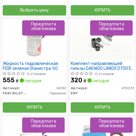
Выбрать цену
КУПИТЬ
Передплата
Передплата
обов'язкова
обов'язкова
Жидкость гидравлическая
Комплект направляющей
FEBI зеленая (Канистра 1л)
гильзы DAEWOO LANOS D7003C
(пр-во ERT)
0 отзывов
0 отзывов
555
320
₴
сегодня
₴
сегодня
Артикул:
46161
Артикул:
410031
FEBI BILSTEIN
Германия
ERT
КУПИТЬ
КУПИТЬ
Передплата
Передплата
обов'язкова
обов'язкова