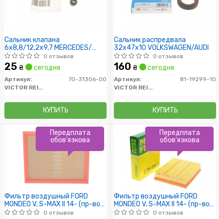
Сальник клапана
Сальник распредвала
6x8,8/12,2x9,7 MERCEDES/
32x47x10 VOLKSWAGEN/AUDI
OPEL/ AUDI
0 отзывов
0 отзывов
25
160
₴
сегодня
₴
сегодня
Артикул:
70-31306-00
Артикул:
81-19299-10
VICTOR REINZ
VICTOR REINZ
КУПИТЬ
КУПИТЬ
Передплата
Передплата
обов'язкова
обов'язкова
Фильтр воздушный FORD
Фильтр воздушный FORD
MONDEO V, S-MAX II 14- (пр-во
MONDEO V, S-MAX II 14- (пр-во
WIX-FILTERS)
MANN)
0 отзывов
0 отзывов