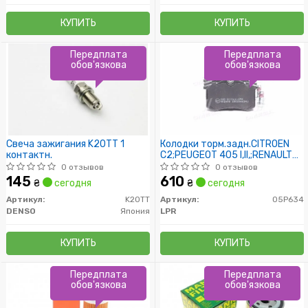
КУПИТЬ
КУПИТЬ
Передплата
Передплата
обов'язкова
обов'язкова
Свеча зажигания K20TT 1
Колодки торм.задн.CITROEN
контактн.
C2;PEUGEOT 405 I,II,;RENAULT
ESPACE III,MEGANE I,II:TOLEDO I
0 отзывов
0 отзывов
83- /TRW/
145
610
₴
сегодня
₴
сегодня
Артикул:
K20TT
Артикул:
05P634
DENSO
Япония
LPR
КУПИТЬ
КУПИТЬ
Передплата
Передплата
обов'язкова
обов'язкова