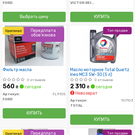
FORD
VICTOR REINZ
Выбрать цену
КУПИТЬ
Передплата
Топ продаж
Оригинал
обов'язкова
Фильтр масла
Масло моторное Total Quartz
Ineo MC3 5W-30 (5 л)
0 отзывов
0 отзывов
560
2 310
₴
сегодня
₴
сегодня
Невозврат
Артикул:
FL910S
FORD
Артикул:
157103
TOTAL
КУПИТЬ
КУПИТЬ
Передплата
Топ продаж
Оригинал