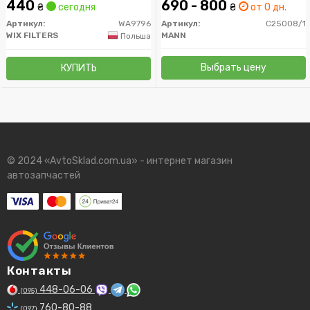
440
690 - 800
₴
сегодня
₴
от 0 дн.
Артикул:
WA9796
Артикул:
C25008/1
WIX FILTERS
MANN
Польша
Выбрать цену
КУПИТЬ
© 2024 «AvtoSklad.com.ua» - интернет магазин
автозапчастей
Контакты
448-06-06
(095)
760-80-88
(097)