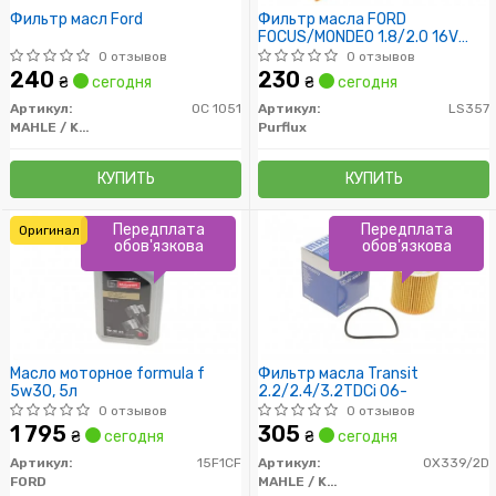
Фильтр масл Ford
Фильтр масла FORD
FOCUS/MONDEO 1.8/2.0 16V
11/02-
0 отзывов
0 отзывов
240
230
₴
сегодня
₴
сегодня
Артикул:
OC 1051
Артикул:
LS357
MAHLE / KNECHT
Purflux
КУПИТЬ
КУПИТЬ
Передплата
Передплата
Оригинал
обов'язкова
обов'язкова
Масло моторное formula f
Фильтр масла Transit
5w30, 5л
2.2/2.4/3.2TDCi 06-
0 отзывов
0 отзывов
1 795
305
₴
сегодня
₴
сегодня
Артикул:
15F1CF
Артикул:
OX339/2D
FORD
MAHLE / KNECHT