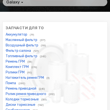
Galaxy
ЗАПЧАСТИ ДЛЯ ТО
Аккумулятор
(79)
Маслянный фильтр
(377)
Воздушный фильтр
(119)
Фильтр салона
(121)
Топливный фильтр
(242)
Ремень ГРМ
(38)
Комплект ГРМ
(276)
Ролики ГРМ
(90)
Натяжитель ремня ГРМ
(3)
Помпа
(280)
Ремень приводной
(245)
Ролик ремня приводного
(292)
Колодки тормозные
(351)
Диски тормозные
(142)