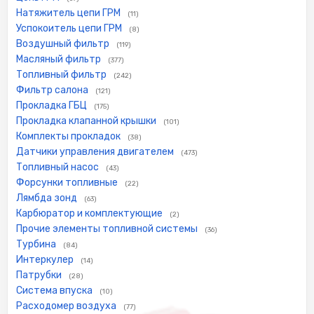
Натяжитель цепи ГРМ
(11)
Успокоитель цепи ГРМ
(8)
Воздушный фильтр
(119)
Масляный фильтр
(377)
Топливный фильтр
(242)
Фильтр салона
(121)
Прокладка ГБЦ
(175)
Прокладка клапанной крышки
(101)
Комплекты прокладок
(38)
Датчики управления двигателем
(473)
Топливный насос
(43)
Форсунки топливные
(22)
Лямбда зонд
(63)
Карбюратор и комплектующие
(2)
Прочие элементы топливной системы
(36)
Турбина
(84)
Интеркулер
(14)
Патрубки
(28)
Система впуска
(10)
Расходомер воздуха
(77)