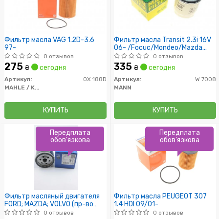
Фильтр масла VAG 1.2D-3.6
Фильтр масла Transit 2.3i 16V
97-
06- /Focuc/Mondeo/Mazda
1.8/2.0 00-
0 отзывов
0 отзывов
275
335
₴
сегодня
₴
сегодня
Артикул:
OX 188D
Артикул:
W 7008
MAHLE / KNECHT
MANN
КУПИТЬ
КУПИТЬ
Передплата
Передплата
обов'язкова
обов'язкова
Фильтр масляный двигателя
Фильтр масла PEUGEOT 307
FORD; MAZDA; VOLVO (пр-во
1.4 HDI 09/01-
Bosch)
0 отзывов
0 отзывов