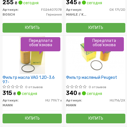
255
345
₴
сегодня
₴
сегодня
Артикул:
F026407078
Артикул:
OX 171/2D
BOSCH
Германия
MAHLE / KNECHT
КУПИТЬ
КУПИТЬ
Передплата
Передплата
обов'язкова
обов'язкова
Фильтр масла VAG 1.2D-3.6
Фильтр масляный Peugeot
97-
0 отзывов
0 отзывов
315
340
₴
сегодня
₴
сегодня
Артикул:
HU 719/7 x
Артикул:
HU716/2X
MANN
MANN
КУПИТЬ
КУПИТЬ