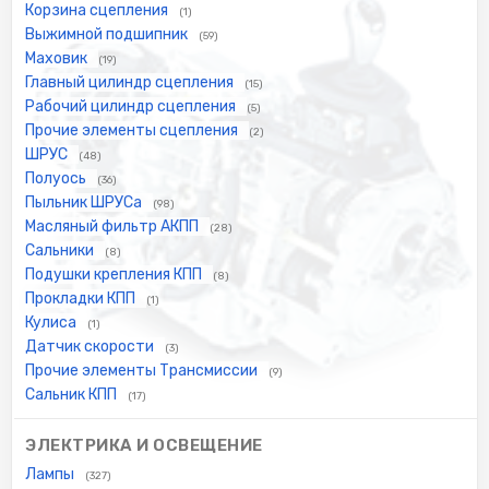
Корзина сцепления
(1)
Выжимной подшипник
(59)
Маховик
(19)
Главный цилиндр сцепления
(15)
Рабочий цилиндр сцепления
(5)
Прочие элементы сцепления
(2)
ШРУС
(48)
Полуось
(36)
Пыльник ШРУСа
(98)
Масляный фильтр АКПП
(28)
Сальники
(8)
Подушки крепления КПП
(8)
Прокладки КПП
(1)
Кулиса
(1)
Датчик скорости
(3)
Прочие элементы Трансмиссии
(9)
Сальник КПП
(17)
ЭЛЕКТРИКА И ОСВЕЩЕНИЕ
Лампы
(327)