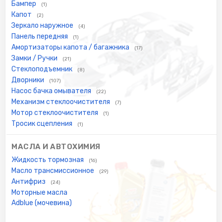
Бампер
(1)
Капот
(2)
Зеркало наружное
(4)
Панель передняя
(1)
Амортизаторы капота / багажника
(17)
Замки / Ручки
(21)
Стеклоподъемник
(8)
Дворники
(107)
Насос бачка омывателя
(22)
Механизм стеклоочистителя
(7)
Мотор стеклоочистителя
(1)
Тросик сцепления
(1)
МАСЛА И АВТОХИМИЯ
Жидкость тормозная
(16)
Масло трансмиссионное
(29)
Антифриз
(24)
Моторные масла
Adblue (мочевина)