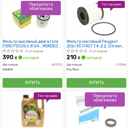
Передплата
Топ продаж
обов'язкова
Фильтр масляный двигателя
Фильтр масляный Peugeot
FORD FOCUS II, III 04-, MONDEO
206/307/407 1.4-2.2, Citroen
IV, V 07- (пр-во MANN)
C2/C3/C4/C5 1.4-2.0 02-
0 отзывов
0 отзывов
390
210
₴
сегодня
₴
сегодня
Артикул:
W7015
Артикул:
L358A
MANN
Purflux
КУПИТЬ
КУПИТЬ
Передплата
Топ продаж
обов'язкова