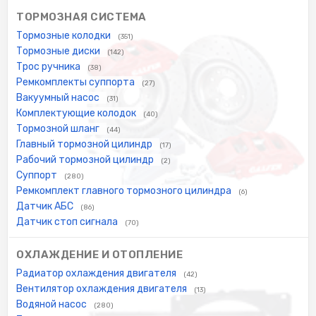
ТОРМОЗНАЯ СИСТЕМА
Тормозные колодки
(351)
Тормозные диски
(142)
Трос ручника
(38)
Ремкомплекты суппорта
(27)
Вакуумный насос
(31)
Комплектующие колодок
(40)
Тормозной шланг
(44)
Главный тормозной цилиндр
(17)
Рабочий тормозной цилиндр
(2)
Суппорт
(280)
Ремкомплект главного тормозного цилиндра
(6)
Датчик АБС
(86)
Датчик стоп сигнала
(70)
ОХЛАЖДЕНИЕ И ОТОПЛЕНИЕ
Радиатор охлаждения двигателя
(42)
Вентилятор охлаждения двигателя
(13)
Водяной насос
(280)