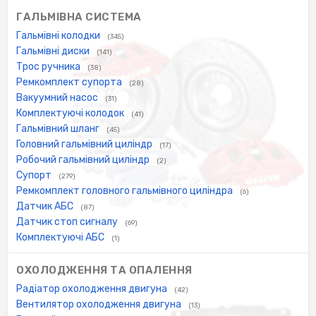
ГАЛЬМІВНА СИСТЕМА
Гальмівні колодки
(345)
Гальмівні диски
(141)
Трос ручника
(38)
Ремкомплект супорта
(28)
Вакуумний насос
(31)
Комплектуючі колодок
(41)
Гальмівний шланг
(45)
Головний гальмівний циліндр
(17)
Робочий гальмівний циліндр
(2)
Супорт
(279)
Ремкомплект головного гальмівного циліндра
(6)
Датчик АБС
(87)
Датчик стоп сигналу
(69)
Комплектуючі АБС
(1)
ОХОЛОДЖЕННЯ ТА ОПАЛЕННЯ
Радіатор охолодження двигуна
(42)
Вентилятор охолодження двигуна
(13)