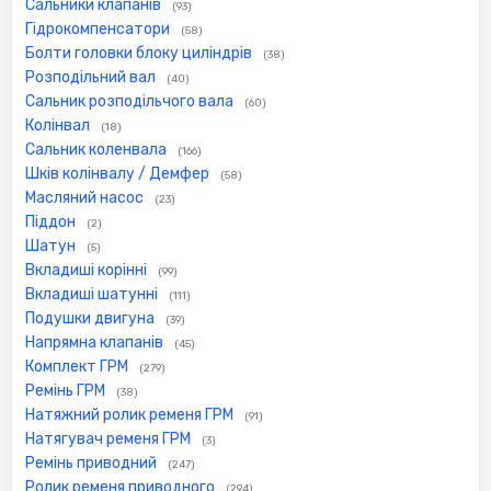
Сальники клапанів
(93)
Гідрокомпенсатори
(58)
Болти головки блоку циліндрів
(38)
Розподільний вал
(40)
Сальник розподільчого вала
(60)
Колінвал
(18)
Сальник коленвала
(166)
Шків колінвалу / Демфер
(58)
Масляний насос
(23)
Піддон
(2)
Шатун
(5)
Вкладиші корінні
(99)
Вкладиші шатунні
(111)
Подушки двигуна
(39)
Напрямна клапанів
(45)
Комплект ГРМ
(279)
Ремінь ГРМ
(38)
Натяжний ролик ременя ГРМ
(91)
Натягувач ременя ГРМ
(3)
Ремінь приводний
(247)
Ролик ременя приводного
(294)