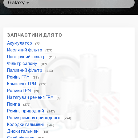
Galaxy
ЗАПЧАСТИНИ ДЛЯ ТО
Акумулятор
(79)
Масляний фільтр
(377)
Повітряний фільтр
(118)
Фільтр салону
(119)
Паливний фільтр
(243)
Ремінь ГРМ
(38)
Комплект ГРМ
(279)
Ролики ГРМ
(91)
Натягувач ременя ГРМ
(3)
Помпа
(276)
Ремінь приводний
(247)
Ролик ременя приводного
(294)
Колодки гальмівні
(345)
Диски гальмівні
(141)