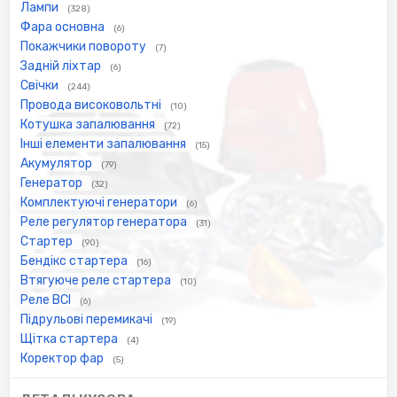
Лампи
(328)
Фара основна
(6)
Покажчики повороту
(7)
Задній ліхтар
(6)
Свічки
(244)
Провода високовольтні
(10)
Котушка запалювання
(72)
Інші елементи запалювання
(15)
Акумулятор
(79)
Генератор
(32)
Комплектуючі генератори
(6)
Реле регулятор генератора
(31)
Стартер
(90)
Бендікс стартера
(16)
Втягуюче реле стартера
(10)
Реле ВСІ
(6)
Підрульові перемикачі
(19)
Щітка стартера
(4)
Коректор фар
(5)