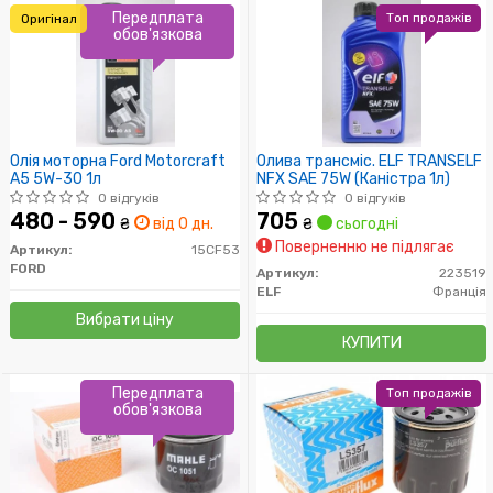
Передплата
Топ продажів
Оригінал
обов'язкова
Олія моторна Ford Motorcraft
Олива трансміс. ELF TRANSELF
A5 5W-30 1л
NFX SAE 75W (Каністра 1л)
0 відгуків
0 відгуків
480 - 590
705
₴
від 0 дн.
₴
сьогодні
Поверненню не підлягає
Артикул:
15CF53
FORD
Артикул:
223519
ELF
Франція
Вибрати ціну
КУПИТИ
Передплата
Топ продажів
обов'язкова