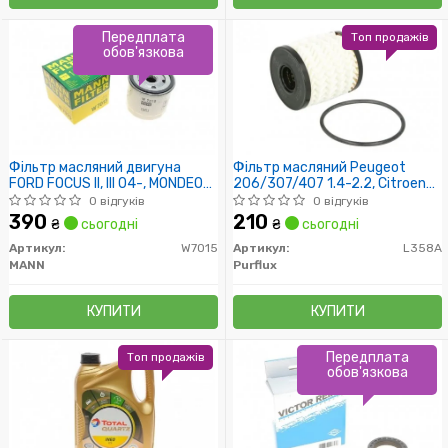
Передплата
Топ продажів
обов'язкова
Фільтр масляний двигуна
Фільтр масляний Peugeot
FORD FOCUS II, III 04-, MONDEO
206/307/407 1.4-2.2, Citroen
IV, V 07- (пр-во MANN)
C2/C3/C4/C5 1.4-2.0 02-
0 відгуків
0 відгуків
390
210
₴
сьогодні
₴
сьогодні
Артикул:
W7015
Артикул:
L358A
MANN
Purflux
КУПИТИ
КУПИТИ
Передплата
Топ продажів
обов'язкова