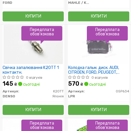
FORD
MAHLE / KNECHT
КУПИТИ
КУПИТИ
Передплата
Передплата
обов'язкова
обов'язкова
Свічка запалювання K20TT 1
Колодка гальм. диск. AUDI,
контактн.
CITROEN, FORD, PEUGEOT,
RENAULT, SEAT, SKODA, VW
0 відгуків
0 відгуків
задн. (вир-во LPR)
145
570
₴
сьогодні
₴
сьогодні
Артикул:
K20TT
Артикул:
05P634
DENSO
Японія
LPR
КУПИТИ
КУПИТИ
Передплата
Передплата
обов'язкова
обов'язкова