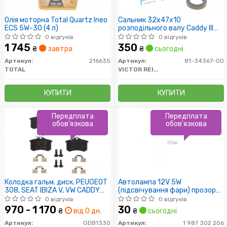
Олія моторна Total Quartz Ineo
Сальник 32x47x10
ECS 5W-30 (4 л)
розподільного валу Caddy III
1.6i/1.9/2.0 TDI/SDI 04-
0 відгуків
0 відгуків
(тефлон)
1 745
350
₴
завтра
₴
сьогодні
Артикул:
216635
Артикул:
81-34367-00
TOTAL
VICTOR REINZ
КУПИТИ
КУПИТИ
Передплата
Передплата
обов'язкова
обов'язкова
Колодка гальм. диск. PEUGEOT
Автолампа 12V 5W
308, SEAT IBIZA V, VW CADDY
(підсвічування фари) прозора
задн. (пр-во TRW)
Universal
0 відгуків
0 відгуків
970 - 1 170
30
₴
від 0 дн.
₴
сьогодні
Артикул:
GDB1330
Артикул:
1 987 302 206