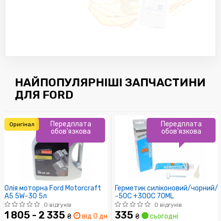
НАЙПОПУЛЯРНІШІ ЗАПЧАСТИНИ
ДЛЯ FORD
Передплата
Передплата
Оригінал
обов'язкова
обов'язкова
Олія моторна Ford Motorcraft
Герметик силіконовий/чорний/
A5 5W-30 5л
-50C +300C 70ML
0 відгуків
0 відгуків
1 805 - 2 335
335
₴
від 0 дн.
₴
сьогодні