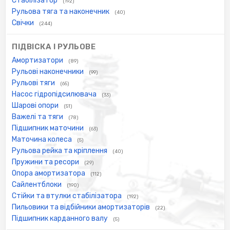
Стабілізатор
(192)
Рульова тяга та наконечник
(40)
Свічки
(244)
ПІДВІСКА І РУЛЬОВЕ
Амортизатори
(89)
Рульові наконечники
(99)
Рульові тяги
(65)
Насос гідропідсилювача
(33)
Шарові опори
(51)
Важелі та тяги
(78)
Підшипник маточини
(63)
Маточина колеса
(5)
Рульова рейка та кріплення
(40)
Пружини та ресори
(29)
Опора амортизатора
(112)
Сайлентблоки
(190)
Стійки та втулки стабілізатора
(192)
Пильовики та відбійники амортизаторів
(22)
Підшипник карданного валу
(5)