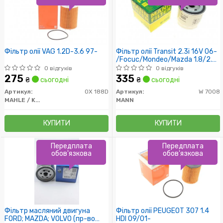
Фільтр олії VAG 1.2D-3.6 97-
Фільтр олії Transit 2.3i 16V 06-
/Focuc/Mondeo/Mazda 1.8/2.0
00-
0 відгуків
0 відгуків
275
335
₴
сьогодні
₴
сьогодні
Артикул:
OX 188D
Артикул:
W 7008
MAHLE / KNECHT
MANN
КУПИТИ
КУПИТИ
Передплата
Передплата
обов'язкова
обов'язкова
Фільтр масляний двигуна
Фільтр олії PEUGEOT 307 1.4
FORD; MAZDA; VOLVO (пр-во
HDI 09/01-