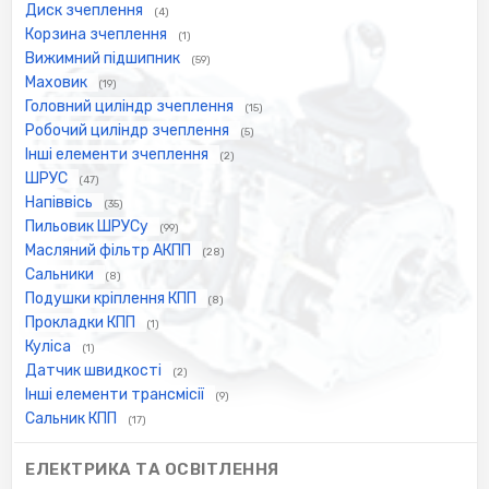
Диск зчеплення
(4)
Корзина зчеплення
(1)
Вижимний підшипник
(59)
Маховик
(19)
Головний циліндр зчеплення
(15)
Робочий циліндр зчеплення
(5)
Інші елементи зчеплення
(2)
ШРУС
(47)
Напіввісь
(35)
Пильовик ШРУСу
(99)
Масляний фільтр АКПП
(28)
Сальники
(8)
Подушки кріплення КПП
(8)
Прокладки КПП
(1)
Куліса
(1)
Датчик швидкості
(2)
Інші елементи трансмісії
(9)
Сальник КПП
(17)
ЕЛЕКТРИКА ТА ОСВІТЛЕННЯ