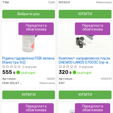
TRW
США
BOSCH
Німеччина
Вибрати ціну
КУПИТИ
Передплата
Передплата
обов'язкова
обов'язкова
Рідина гідравлічна FEBI зелена
Комплект направляючої гільзи
(Каністра 1л))
DAEWOO LANOS D7003C (пр-во
ERT)
0 відгуків
0 відгуків
555
320
₴
сьогодні
₴
сьогодні
Артикул:
46161
Артикул:
410031
FEBI BILSTEIN
Німеччина
ERT
КУПИТИ
КУПИТИ
Передплата
Передплата
обов'язкова
обов'язкова