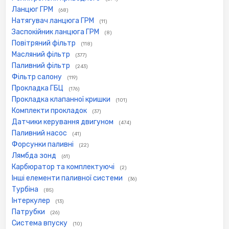
Ланцюг ГРМ
(68)
Натягувач ланцюга ГРМ
(11)
Заспокійник ланцюга ГРМ
(8)
Повітряний фільтр
(118)
Масляний фільтр
(377)
Паливний фільтр
(243)
Фільтр салону
(119)
Прокладка ГБЦ
(176)
Прокладка клапанної кришки
(101)
Комплекти прокладок
(37)
Датчики керування двигуном
(474)
Паливний насос
(41)
Форсунки паливні
(22)
Лямбда зонд
(61)
Карбюратор та комплектуючі
(2)
Інші елементи паливної системи
(36)
Турбіна
(85)
Інтеркулер
(13)
Патрубки
(26)
Система впуску
(10)