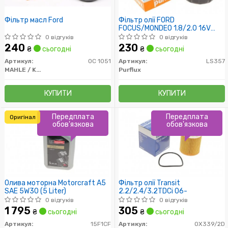
Фільтр масл Ford
Фільтр олії FORD
FOCUS/MONDEO 1.8/2.0 16V
11/02-
0 відгуків
0 відгуків
240
230
₴
сьогодні
₴
сьогодні
Артикул:
OC 1051
Артикул:
LS357
MAHLE / KNECHT
Purflux
КУПИТИ
КУПИТИ
Передплата
Передплата
Оригінал
обов'язкова
обов'язкова
Олива моторна Motorcraft A5
Фільтр олії Transit
SAE 5W30 (5 Liter)
2.2/2.4/3.2TDCi 06-
0 відгуків
0 відгуків
1 795
305
₴
сьогодні
₴
сьогодні
Артикул:
15F1CF
Артикул:
OX339/2D