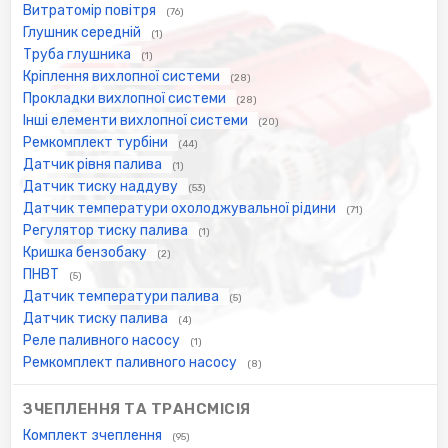
Витратомір повітря
(76)
Глушник середній
(1)
Труба глушника
(1)
Кріплення вихлопної системи
(28)
Прокладки вихлопної системи
(28)
Інші елементи вихлопної системи
(20)
Ремкомплект турбіни
(44)
Датчик рівня палива
(1)
Датчик тиску наддуву
(53)
Датчик температури охолоджувальної рідини
(71)
Регулятор тиску палива
(1)
Кришка бензобаку
(2)
ПНВТ
(5)
Датчик температури палива
(5)
Датчик тиску палива
(4)
Реле паливного насосу
(1)
Ремкомплект паливного насосу
(8)
ЗЧЕПЛЕННЯ ТА ТРАНСМІСІЯ
Комплект зчеплення
(95)