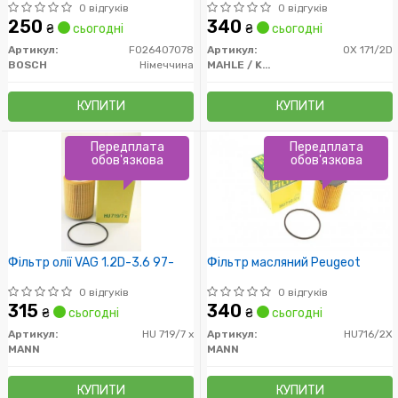
Bosch)
0 відгуків
0 відгуків
250
340
₴
сьогодні
₴
сьогодні
Артикул:
F026407078
Артикул:
OX 171/2D
BOSCH
Німеччина
MAHLE / KNECHT
КУПИТИ
КУПИТИ
Передплата
Передплата
обов'язкова
обов'язкова
Фільтр олії VAG 1.2D-3.6 97-
Фільтр масляний Peugeot
0 відгуків
0 відгуків
315
340
₴
сьогодні
₴
сьогодні
Артикул:
HU 719/7 x
Артикул:
HU716/2X
MANN
MANN
КУПИТИ
КУПИТИ