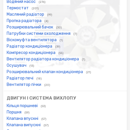
Водяний насос
(276)
Термостат
(201)
Масляний радіатор
(99)
Пропка радіатора
(4)
Розширювальний бачок
(30)
Патрубки системи охолодження
(7)
Віскомуфта вентилятора
(1)
Радіатор кондиціонера
(39)
Компресор кондиціонера
(55)
Вентилятор радіатора кондиціонера
(1)
Осушувач
(13)
Розширювальний клапан кондиціонера
(21)
Радіатор печі
(18)
Вентилятор пічки
(20)
ДВИГУН І СИСТЕМА ВИХЛОПУ
Кільця поршневі
(53)
Поршня
(59)
Клапана впускні
(57)
Клапана випускні
(57)