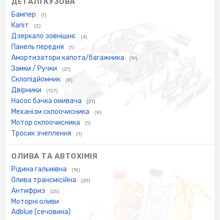
ДЕТАЛІ КУЗОВА
Бампер
(1)
Капіт
(2)
Дзеркало зовнішнє
(4)
Панель передня
(1)
Амортизатори капота/багажника
(19)
Замки / Ручки
(21)
Склопідйомник
(8)
Двірники
(107)
Насос бачка омивача
(21)
Механізм склоочисника
(8)
Мотор склоочисника
(1)
Тросик зчеплення
(1)
ОЛИВА ТА АВТОХІМІЯ
Рідина гальмівна
(16)
Олива трансмісійна
(29)
Антифриз
(25)
Моторні оливи
Adblue (сечовина)