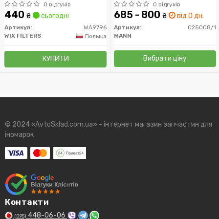
WIX-FILTERS)
MANN)
0 відгуків
0 відгуків
440
685 - 800
₴
сьогодні
₴
від 0 дн.
Артикул:
WA9796
Артикул:
C25008/1
WIX FILTERS
MANN
Польща
Вибрати ціну
КУПИТИ
© 2024 «AvtoSklad.com.ua» - інтернет магазин запчастин для
іномарок
Контакти
448-06-06
(095)