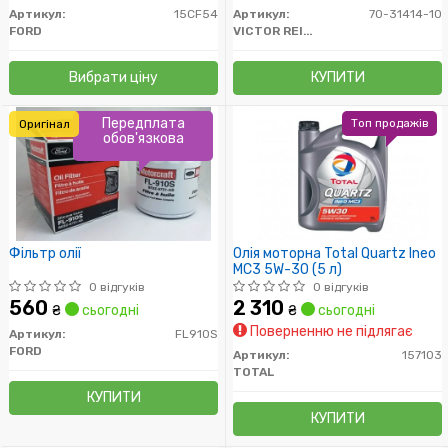
Артикул:
15CF54
Артикул:
70-31414-10
FORD
VICTOR REINZ
Вибрати ціну
КУПИТИ
Передплата
Топ продажів
Оригінал
обов'язкова
Фільтр олії
Олія моторна Total Quartz Ineo
MC3 5W-30 (5 л)
0 відгуків
0 відгуків
560
2 310
₴
сьогодні
₴
сьогодні
Поверненню не підлягає
Артикул:
FL910S
FORD
Артикул:
157103
TOTAL
КУПИТИ
КУПИТИ