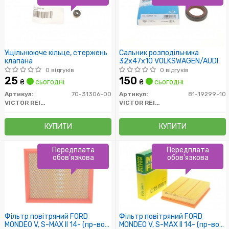
Ущільнююче кільце, стержень
Сальник розподільника
клапана
32x47x10 VOLKSWAGEN/AUDI
0 відгуків
0 відгуків
25
150
₴
сьогодні
₴
сьогодні
Артикул:
70-31306-00
Артикул:
81-19299-10
VICTOR REINZ
VICTOR REINZ
КУПИТИ
КУПИТИ
Передплата
Передплата
обов'язкова
обов'язкова
Фільтр повітряний FORD
Фільтр повітряний FORD
MONDEO V, S-MAX II 14- (пр-во
MONDEO V, S-MAX II 14- (пр-во