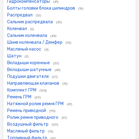
Гидрокомпенсаторы
(41)
Болты головки блока цилиндров
(15)
Распредвал
(12)
Сальник распредвала
(30)
Коленвал
(5)
Сальник коленвала
(44)
Шкив коленвала / Демфер
(18)
Масляный насос
(4)
Шатун
(2)
Вкладыши коренные
(22)
Вкладыши шатунные
(49)
Подушки двигателя
(27)
Направляющая клапанов
(15)
Комплект ГРМ
(124)
Ремень ГРМ
(20)
Натяжной ролик ремня ГРМ
(41)
Ремень приводной
(113)
Ролик ремня приводного
(97)
Воздушный фильтр
(121)
Масляный фильтр
(75)
Топливный фильтр
(62)