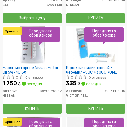
Артикул:
194908
Артикул:
KLE53-00004
ELF
Франция
NISSAN
Выбрать цену
КУПИТЬ
Передплата
Передплата
Оригинал
обов'язкова
обов'язкова
Масло моторное Nissan Motor
Герметик силиконовый /
Oil 5W-40 5л
чёрный/ -50C +300C 70ML
0 отзывов
0 отзывов
1 750
335
₴
сегодня
₴
сегодня
Артикул:
ke90090042
Артикул:
70-31414-10
NISSAN
VICTOR REINZ
КУПИТЬ
КУПИТЬ
Передплата
Передплата
Оригинал
обов'язкова
обов'язкова