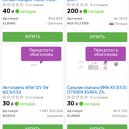
1.9Dci /16.7x24x1.5/
0 отзывов
0 отзывов
40
200
₴
сегодня
₴
сегодня
Артикул:
834.823
Артикул:
WL7254
ELRING
Germany
WIX FILTERS
Польша
КУПИТЬ
КУПИТЬ
Передплата
Передплата
обов'язкова
обов'язкова
Автолампа W5W 12V 5W
Сальник клапана BMW X5 (E53);
W2,1x9,5d
CITROEN XSARA, ZX;
CHEVROLET LACETTI
0 отзывов
0 отзывов
30
30
₴
сегодня
₴
сегодня
Артикул:
1 987 302 206
Артикул:
403.730
BOSCH
Германия
ELRING
Germany