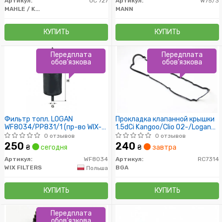
Артикул:
OC 727
Артикул:
W75/3
MAHLE / KNECHT
MANN
КУПИТЬ
КУПИТЬ
Передплата
Передплата
обов'язкова
обов'язкова
Фильтр топл. LOGAN
Прокладка клапанной крышки
WF8034/PP831/1 (пр-во WIX-
1.5dCi Kangoo/Clio 02-/Logan
Filtron)
07-/Megane 03-
0 отзывов
0 отзывов
250
240
₴
сегодня
₴
завтра
Артикул:
WF8034
Артикул:
RC7314
WIX FILTERS
BGA
Польша
КУПИТЬ
КУПИТЬ
Передплата
обов'язкова