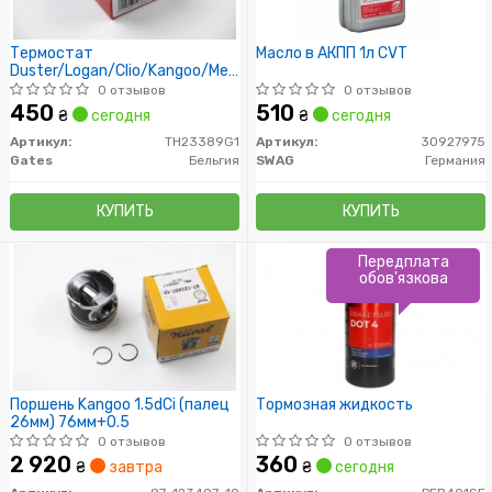
Термостат
Масло в АКПП 1л CVT
Duster/Logan/Clio/Kangoo/Megane
I, II, III 1,4/1.6/2.0i 98- (88 C)
0 отзывов
0 отзывов
450
510
₴
сегодня
₴
сегодня
Артикул:
TH23389G1
Артикул:
30927975
Gates
Бельгия
SWAG
Германия
КУПИТЬ
КУПИТЬ
Передплата
обов'язкова
Поршень Kangoo 1.5dCi (палец
Тормозная жидкость
26мм) 76мм+0.5
0 отзывов
0 отзывов
2 920
360
₴
завтра
₴
сегодня