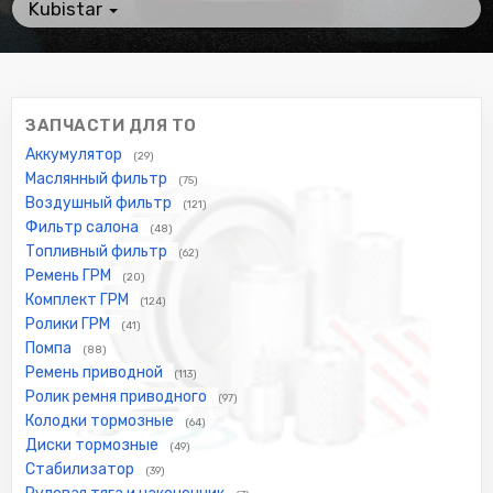
Kubistar
ЗАПЧАСТИ ДЛЯ ТО
Аккумулятор
(29)
Маслянный фильтр
(75)
Воздушный фильтр
(121)
Фильтр салона
(48)
Топливный фильтр
(62)
Ремень ГРМ
(20)
Комплект ГРМ
(124)
Ролики ГРМ
(41)
Помпа
(88)
Ремень приводной
(113)
Ролик ремня приводного
(97)
Колодки тормозные
(64)
Диски тормозные
(49)
Стабилизатор
(39)