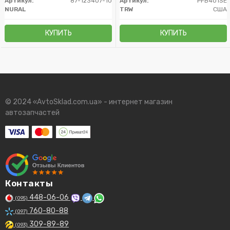
Артикул:
87-123407-10
Артикул:
PFB401SE
NURAL
TRW
США
КУПИТЬ
КУПИТЬ
© 2024 «AvtoSklad.com.ua» - интернет магазин
автозапчастей
Контакты
448-06-06
(095)
760-80-88
(097)
309-89-89
(093)