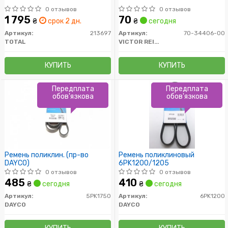
0 отзывов
0 отзывов
1 795
70
₴
срок 2 дн.
₴
сегодня
Артикул:
213697
Артикул:
70-34406-00
TOTAL
VICTOR REINZ
КУПИТЬ
КУПИТЬ
Передплата
Передплата
обов'язкова
обов'язкова
Ремень поликлин. (пр-во
Ремень поликлиновый
DAYCO)
6PK1200/1205
0 отзывов
0 отзывов
485
410
₴
сегодня
₴
сегодня
Артикул:
5PK1750
Артикул:
6PK1200
DAYCO
DAYCO