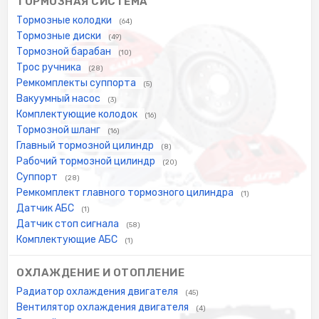
ТОРМОЗНАЯ СИСТЕМА
Тормозные колодки
(64)
Тормозные диски
(49)
Тормозной барабан
(10)
Трос ручника
(28)
Ремкомплекты суппорта
(5)
Вакуумный насос
(3)
Комплектующие колодок
(16)
Тормозной шланг
(16)
Главный тормозной цилиндр
(8)
Рабочий тормозной цилиндр
(20)
Суппорт
(28)
Ремкомплект главного тормозного цилиндра
(1)
Датчик АБС
(1)
Датчик стоп сигнала
(58)
Комплектующие АБС
(1)
ОХЛАЖДЕНИЕ И ОТОПЛЕНИЕ
Радиатор охлаждения двигателя
(45)
Вентилятор охлаждения двигателя
(4)