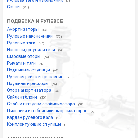
Рулевая тяга и наконечник
(7)
Свечи
(90)
ПОДВЕСКА И РУЛЕВОЕ
Амортизаторы
(63)
Рулевые наконечники
(70)
Рулевые тяги
(43)
Насос гидроусилителя
(5)
Шаровые опоры
(36)
Рычаги и тяги
(47)
Подшипник ступицы
(67)
Рулевая рейка и крепление
(7)
Пружины и рессоры
(35)
Опора амортизатора
(35)
Сайлентблоки
(30)
Стойки и втулки стабилизатора
(39)
Пыльники и отбойники амортизаторов
(9)
Кардан рулевого вала
(1)
Комплектующие ступицы
(1)