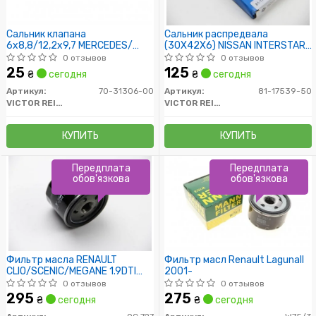
Сальник клапана
Сальник распредвала
6x8,8/12,2x9,7 MERCEDES/
(30X42X6) NISSAN INTERSTAR,
OPEL/ AUDI
KUBISTAR, PRIMASTAR
0 отзывов
0 отзывов
25
125
₴
сегодня
₴
сегодня
Артикул:
70-31306-00
Артикул:
81-17539-50
VICTOR REINZ
VICTOR REINZ
КУПИТЬ
КУПИТЬ
Передплата
Передплата
обов'язкова
обов'язкова
Фильтр масла RENAULT
Фильтр масл Renault LagunaII
CLIO/SCENIC/MEGANE 1.9DTI
2001-
3/97-8/03, 1.9DCi 4/04-
0 отзывов
0 отзывов
/H=64mm/
295
275
₴
сегодня
₴
сегодня