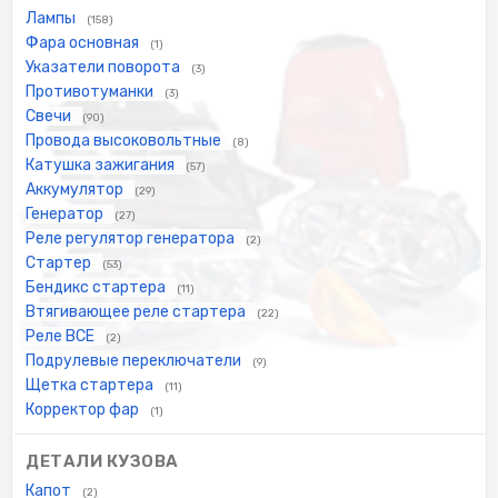
Лампы
(158)
Фара основная
(1)
Указатели поворота
(3)
Противотуманки
(3)
Свечи
(90)
Провода высоковольтные
(8)
Катушка зажигания
(57)
Аккумулятор
(29)
Генератор
(27)
Реле регулятор генератора
(2)
Стартер
(53)
Бендикс стартера
(11)
Втягивающее реле стартера
(22)
Реле ВСЕ
(2)
Подрулевые переключатели
(9)
Щетка стартера
(11)
Корректор фар
(1)
ДЕТАЛИ КУЗОВА
Капот
(2)