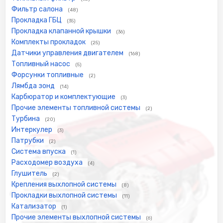
Фильтр салона
(48)
Прокладка ГБЦ
(35)
Прокладка клапанной крышки
(36)
Комплекты прокладок
(25)
Датчики управления двигателем
(168)
Топливный насос
(5)
Форсунки топливные
(2)
Лямбда зонд
(14)
Карбюратор и комплектующие
(3)
Прочие элементы топливной системы
(2)
Турбина
(20)
Интеркулер
(3)
Патрубки
(2)
Система впуска
(1)
Расходомер воздуха
(4)
Глушитель
(2)
Крепления выхлопной системы
(8)
Прокладки выхлопной системы
(11)
Катализатор
(1)
Прочие элементы выхлопной системы
(6)