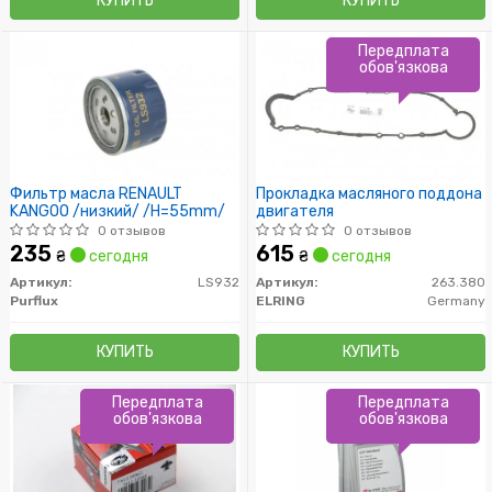
КУПИТЬ
КУПИТЬ
Передплата
обов'язкова
Фильтр масла RENAULT
Прокладка масляного поддона
KANGOO /низкий/ /H=55mm/
двигателя
0 отзывов
0 отзывов
235
615
₴
сегодня
₴
сегодня
Артикул:
LS932
Артикул:
263.380
Purflux
ELRING
Germany
КУПИТЬ
КУПИТЬ
Передплата
Передплата
обов'язкова
обов'язкова