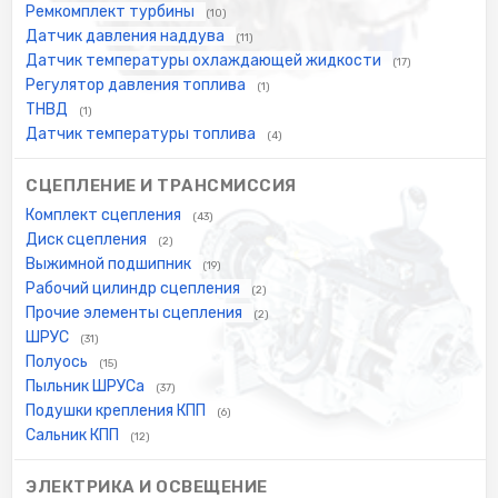
Ремкомплект турбины
(10)
Датчик давления наддува
(11)
Датчик температуры охлаждающей жидкости
(17)
Регулятор давления топлива
(1)
ТНВД
(1)
Датчик температуры топлива
(4)
СЦЕПЛЕНИЕ И ТРАНСМИССИЯ
Комплект сцепления
(43)
Диск сцепления
(2)
Выжимной подшипник
(19)
Рабочий цилиндр сцепления
(2)
Прочие элементы сцепления
(2)
ШРУС
(31)
Полуось
(15)
Пыльник ШРУСа
(37)
Подушки крепления КПП
(6)
Сальник КПП
(12)
ЭЛЕКТРИКА И ОСВЕЩЕНИЕ