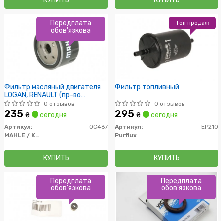
КУПИТЬ
КУПИТЬ
Передплата
Топ продаж
обов'язкова
Фильтр масляный двигателя
Фильтр топливный
LOGAN, RENAULT (пр-во
Knecht-Mahle)
0 отзывов
0 отзывов
235
295
₴
сегодня
₴
сегодня
Артикул:
OC467
Артикул:
EP210
MAHLE / KNECHT
Purflux
КУПИТЬ
КУПИТЬ
Передплата
Передплата
обов'язкова
обов'язкова