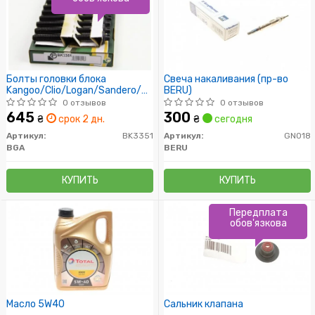
Болты головки блока
Свеча накаливания (пр-во
Kangoo/Clio/Logan/Sandero/Megane
BERU)
1.5dCi 01- (10 шт.)
0 отзывов
0 отзывов
645
300
₴
срок 2 дн.
₴
сегодня
Артикул:
BK3351
Артикул:
GN018
BGA
BERU
КУПИТЬ
КУПИТЬ
Передплата
обов'язкова
Масло 5W40
Сальник клапана