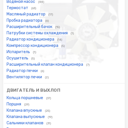
Водяной насос
(88)
Термостат
(63)
Масляный радиатор
(17)
Пробка радиатора
(6)
Расширительный бачок
(15)
Патрубки системы охлаждения
(1)
Радиатор кондиционера
(14)
Компрессор кондиционера
(5)
Испаритель
(1)
Осушитель
(5)
Расширительный клапан кондиционера
(7)
Радиатор печки
(6)
Вентилятор печки
(2)
ДВИГАТЕЛЬ И ВЫХЛОП
Кольца поршневые
(37)
Поршня
(29)
Клапана впускные
(25)
Клапана выпускные
(19)
Сальники клапанов
(31)