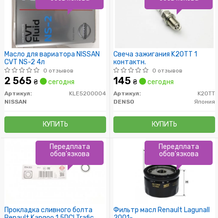
Масло для вариатора NISSAN
Свеча зажигания K20TT 1
CVT NS-2 4л
контактн.
0 отзывов
0 отзывов
2 565
145
₴
сегодня
₴
сегодня
Артикул:
KLE5200004
Артикул:
K20TT
NISSAN
DENSO
Япония
КУПИТЬ
КУПИТЬ
Передплата
Передплата
обов'язкова
обов'язкова
Прокладка сливного болта
Фильтр масл Renault LagunaII
Renault Kangoo 1.5DCI Trafic
2001-