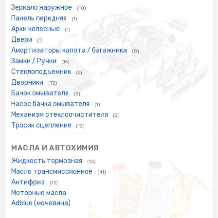
Зеркало наружное
(10)
Панель передняя
(1)
Арки колесные
(1)
Двери
(1)
Амортизаторы капота / багажника
(8)
Замки / Ручки
(13)
Стеклоподъемник
(6)
Дворники
(72)
Бачок омывателя
(2)
Насос бачка омывателя
(1)
Механизм стеклоочистителя
(2)
Тросик сцепления
(12)
МАСЛА И АВТОХИМИЯ
Жидкость тормозная
(14)
Масло трансмиссионное
(41)
Антифриз
(13)
Моторные масла
Adblue (мочевина)