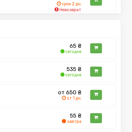
срок 2 дн.
Невозврат
65
₴
сегодня
535
₴
сегодня
от 650
₴
от 1 дн.
55
₴
завтра