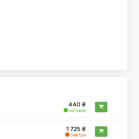
440
₴
сегодня
1 725
₴
завтра