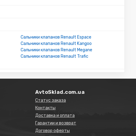
Сальники клапанов Renault Espace
Сальники клапанов Renault Kangoo
Сальники клапанов Renault Megane
Сальники клапанов Renault Trafic
AvtoSklad.com.ua
Статус заказа
Контакты
Доставка и оплата
Гарантии и возврат
Договор оферты