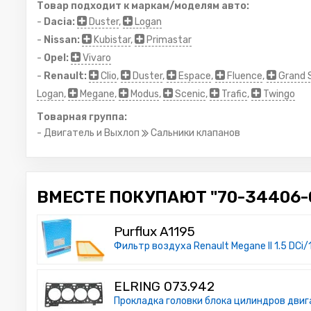
Товар подходит к маркам/моделям авто:
-
Dacia:
Duster
,
Logan
-
Nissan:
Kubistar
,
Primastar
-
Opel:
Vivaro
-
Renault:
Clio
,
Duster
,
Espace
,
Fluence
,
Grand 
Logan
,
Megane
,
Modus
,
Scenic
,
Trafic
,
Twingo
Товарная группа:
- Двигатель и Выхлоп
Сальники клапанов
ВМЕСТЕ ПОКУПАЮТ "70-34406-00
Purflux A1195
Фильтр воздуха Renault Megane II 1.5 DCi/
ELRING 073.942
Прокладка головки блока цилиндров двиг