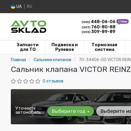
UA
RU
448-06-06
(095)
760-80-88
(097)
309-89-89
(093)
Запчасти
Подвеска и
Тормозная
для ТО
Рулевое
система
Главная
Сальники клапанов
70-34406-00 VICTOR REI
Сальник клапана VICTOR REIN
0 отзывов
Уточните
Выберите год
Выберите м
автомобиль: