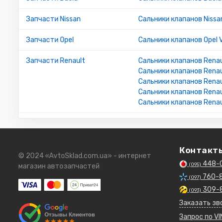
Запчасти Nissan
Сальники клапанов Nissan
Запчасти Opel
Сальники клапанов Opel 
Запчасти Renault
Сальники клапанов Renaul
Сальники клапанов Renau
Сальники клапанов Renau
Сальники клапанов Renau
Сальники клапанов Renau
Контакт
© 2024 «AvtoSklad.com.ua» - интернет
448-
(095)
магазин автозапчастей
760-
(097)
309-
(093)
Заказать зв
Запрос по VI