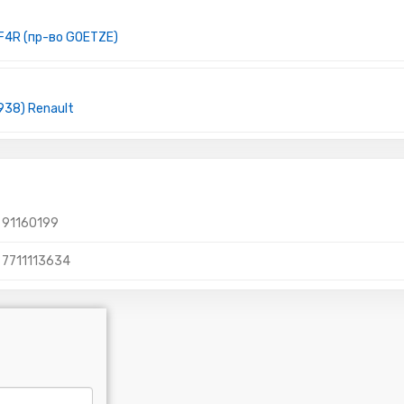
F4R (пр-во GOETZE)
938) Renault
91160199
7711113634