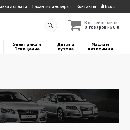
авка и оплата
Гарантия и возврат
Контакты
Вход
В вашей корзине
0 товаров
на
0 ₴
Электрика и
Детали
Масла и
Освещение
кузова
автохимия