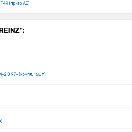
/F4R (пр-во AE)
REINZ":
4-2.0 97- (компл. 16шт)
а)