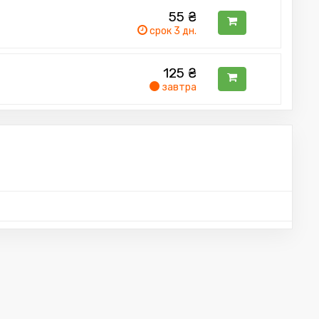
55
₴
срок 3 дн.
125
₴
завтра