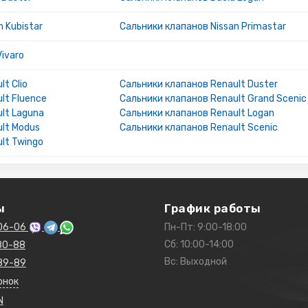
 Kubistar
Сальники клапанов Nissan Primastar
Vivaro
t Clio
Сальники клапанов Renault Duster
lt Fluence
Сальники клапанов Renault Grand Scenic
lt Laguna
Сальники клапанов Renault Logan
lt Modus
Сальники клапанов Renault Scenic
lt Twingo
ы
График работы
06-06
Пн-Пт: 9:00-18:00
Сб: 10:00-14:00
80-88
Вс: Выходной
89-89
онок
N