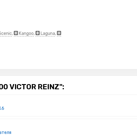
Scenic
,
Kangoo
,
Laguna
,
 VICTOR REINZ":
1.6
ателя