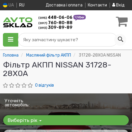
UA
RU
Доставка і оплата
Контакти
Вхід
448-06-06
(095)
760-80-88
(097)
309-89-89
(093)
Яку запчастину шукаєте?
Головна
Масляний фільтр АКПП
31728-28X0A NISSAN
Фільтр АКПП NISSAN 31728-
28X0A
0 відгуків
Уточніть
автомобіль:
Виберіть рік