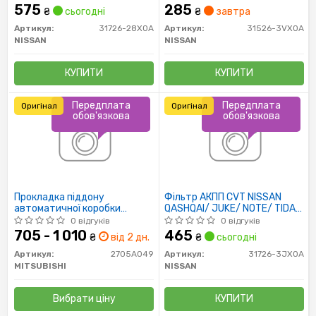
575
285
₴
сьогодні
₴
завтра
Артикул:
31726-28X0A
Артикул:
31526-3VX0A
NISSAN
NISSAN
КУПИТИ
КУПИТИ
Передплата
Передплата
Оригінал
Оригінал
обов'язкова
обов'язкова
Прокладка піддону
Фільтр АКПП CVT NISSAN
автоматичної коробки
QASHQAI/ JUKE/ NOTE/ TIDA/
передач
MICRA
0 відгуків
0 відгуків
705 - 1 010
465
₴
від 2 дн.
₴
сьогодні
Артикул:
2705A049
Артикул:
31726-3JX0A
MITSUBISHI
NISSAN
Вибрати ціну
КУПИТИ