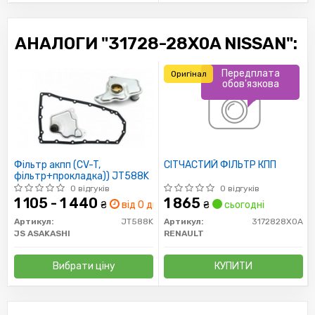
АНАЛОГИ "31728-28X0A NISSAN":
Передплата
Оригінал
обов'язкова
Фільтр акпп (CV-T,
СІТЧАСТИЙ ФІЛЬТР КПП
фільтр+прокладка)) JT588K
0 відгуків
0 відгуків
1 105 - 1 440
1 865
₴
від 0 дн.
₴
сьогодні
Артикул:
JT588K
Артикул:
3172828X0A
JS ASAKASHI
RENAULT
Вибрати ціну
КУПИТИ