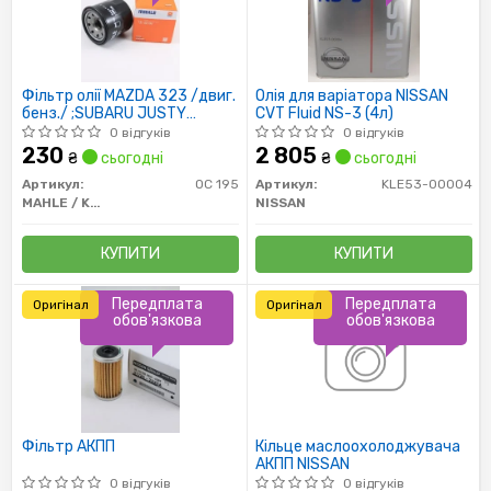
Фільтр олії MAZDA 323 /двиг.
Олія для варіатора NISSAN
бенз./ ;SUBARU JUSTY
CVT Fluid NS-3 (4л)
H=65MM
0 відгуків
0 відгуків
230
2 805
₴
сьогодні
₴
сьогодні
Артикул:
OC 195
Артикул:
KLE53-00004
MAHLE / KNECHT
NISSAN
КУПИТИ
КУПИТИ
Передплата
Передплата
Оригінал
Оригінал
обов'язкова
обов'язкова
Фільтр АКПП
Кільце маслоохолоджувача
АКПП NISSAN
0 відгуків
0 відгуків