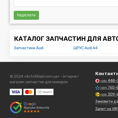
Надіслати
КАТАЛОГ ЗАПЧАСТИН ДЛЯ АВТО
Запчастини Audi
ШРУС Audi A4
Контакт
© 2024 «AvtoSklad.com.ua» - інтернет
448-
(095)
магазин запчастин для іномарок
760-
(097)
309-
(093)
Замовити дз
Запит на VIN