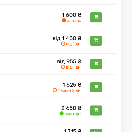
1 600
₴
завтра
від 1 430
₴
від 1 дн.
від 955
₴
від 1 дн.
1 625
₴
термін 2 дн.
2 650
₴
сьогодні
1 715
₴