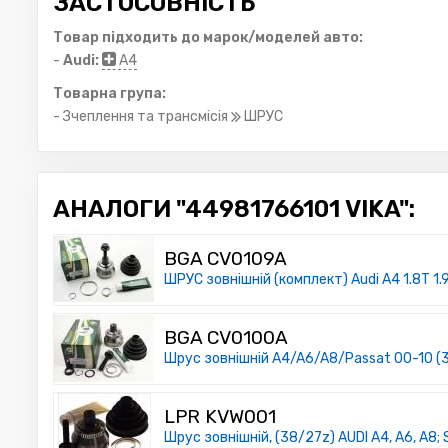
ЗАСТОСОВНІСТЬ
Товар підходить до марок/моделей авто:
-
Audi:
A4
Товарна група:
- Зчеплення та трансмісія
ШРУС
АНАЛОГИ "44981766101 VIKA":
BGA CV0109A
ШРУС зовнішній (комплект) Audi A4 1.8T 1.9
BGA CV0100A
Шрус зовнішній A4/A6/A8/Passat 00-10 (
LPR KVW001
Шрус зовнішній, (38/27z) AUDI A4, A6, A8;