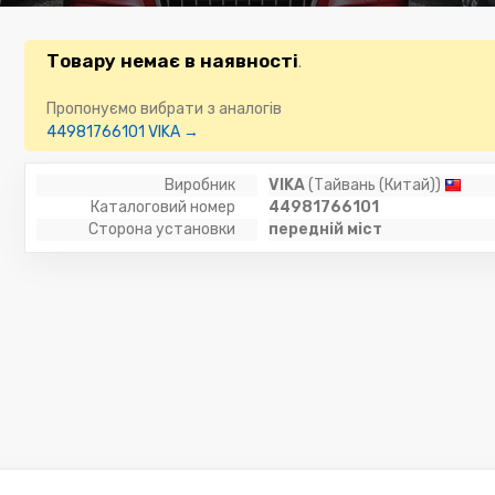
Товару немає в наявності
.
Пропонуємо вибрати з аналогів
44981766101 VIKA →
Виробник
VIKA
(Тайвань (Китай))
Каталоговий номер
44981766101
Сторона установки
передній міст