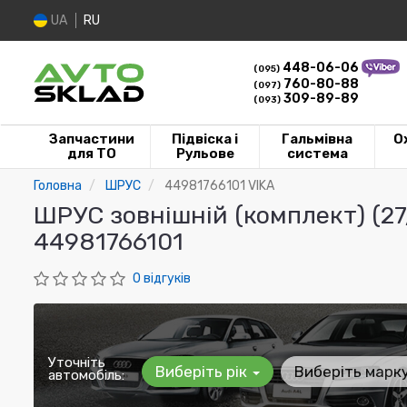
UA
RU
448-06-06
(095)
760-80-88
(097)
309-89-89
(093)
Запчастини
Підвіска і
Гальмівна
О
для ТО
Рульове
система
Головна
ШРУС
44981766101 VIKA
ШРУС зовнішній (комплект) (27/
44981766101
0 відгуків
Уточніть
Виберіть рік
Виберіть марк
автомобіль: