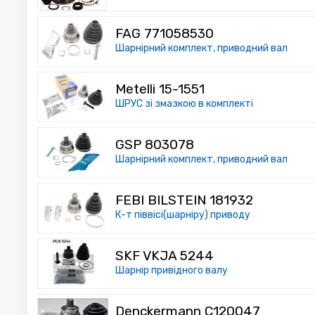
FAG 771058530
Шарнірний комплект, приводний вал
Metelli 15-1551
ШРУС зі змазкою в комплекті
GSP 803078
Шарнірний комплект, приводний вал
FEBI BILSTEIN 181932
К-т піввісі(шарніру) приводу
SKF VKJA 5244
Шарнір привідного валу
Denckermann C120047