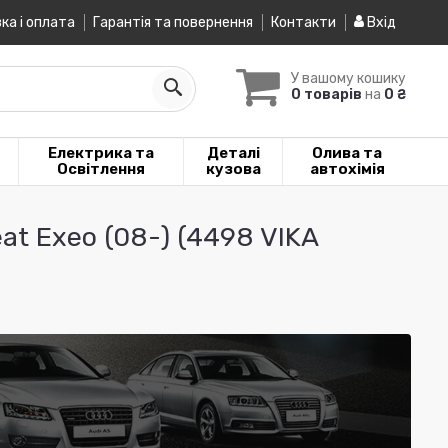
ка і оплата
Гарантія та повернення
Контакти
Вхід
У вашому кошику
0 товарів
на
0 ₴
Електрика та
Деталі
Олива та
Освітлення
кузова
автохімія
at Exeo (08-) (4498 VIKA