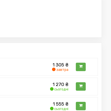
1 305
₴
завтра
1 270
₴
сьогодні
1 555
₴
сьогодні