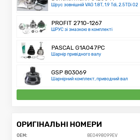
Шрус зовнішній VAG 1.8T, 1.9 Tdi, 2.5TDi 02
PROFIT 2710-1267
ШРУС зі змазкою в комплекті
PASCAL G1A047PC
Шарнір привідного валу
GSP 803069
Шарнірний комплект, приводний вал
ОРИГІНАЛЬНІ НОМЕРИ
OEM:
8E0498099EV