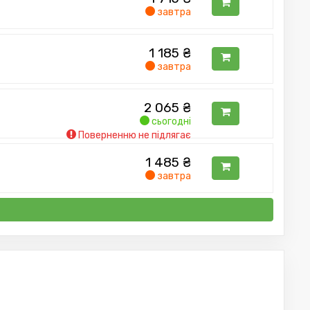
завтра
1 185
₴
завтра
2 065
₴
сьогодні
Поверненню не підлягає
1 485
₴
завтра