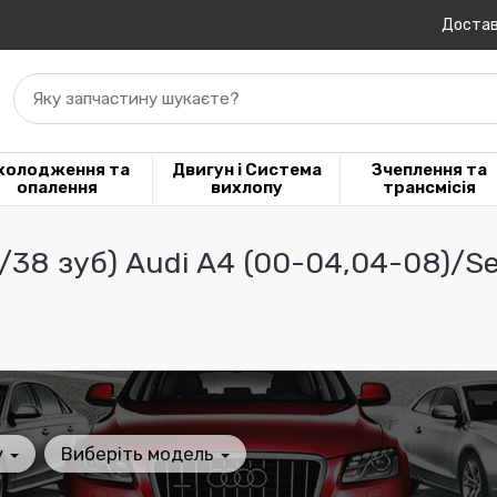
Достав
Яку запчастину шукаєте?
холодження та
Двигун і Система
Зчеплення та
опалення
вихлопу
трансмісія
38 зуб) Audi A4 (00-04,04-08)/Se
у
Виберіть модель