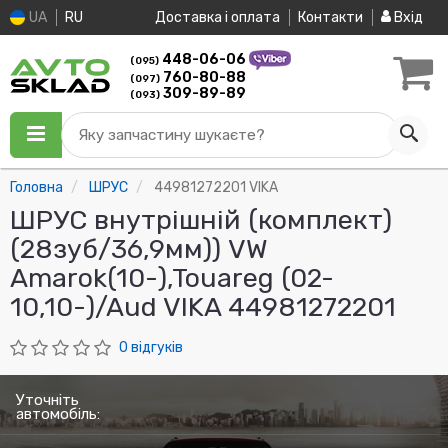
UA
RU
Доставка і оплата
Контакти
Вхід
448-06-06
(095)
760-80-88
(097)
309-89-89
(093)
Яку запчастину шукаєте?
Головна
ШРУС
44981272201 VIKA
ШРУС внутрішній (комплект)
(28зуб/36,9мм)) VW
Amarok(10-),Touareg (02-
10,10-)/Aud VIKA 44981272201
0 відгуків
Уточніть
автомобіль: