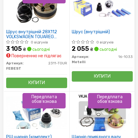
Шрус внутрішній 28X112
Шрус (внутрішній)
VOLKSWAGEN TOUAREG
2003-2010
0 відгуків
0 відгуків
3 105
2 055
₴
сьогодні
₴
сьогодні
Поверненню не підлягає
Артикул:
16-1033
Metelli
Артикул:
2311-TOUR
FEBEST
КУПИТИ
КУПИТИ
Передплата
Передплата
обов'язкова
обов'язкова
РШ шарнір (комплект)
Шарнір привідного валу