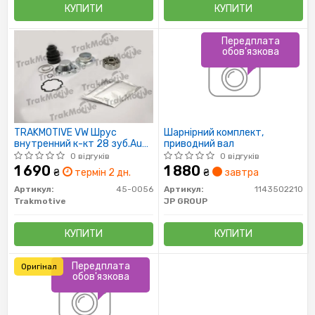
КУПИТИ
КУПИТИ
Передплата
обов'язкова
TRAKMOTIVE VW Шрус
Шарнірний комплект,
внутренний к-кт 28 зуб.Audi
приводний вал
Q7,Touareg 02-
0 відгуків
0 відгуків
1 690
1 880
₴
термін 2 дн.
₴
завтра
Артикул:
45-0056
Артикул:
1143502210
Trakmotive
JP GROUP
КУПИТИ
КУПИТИ
Передплата
Оригінал
обов'язкова