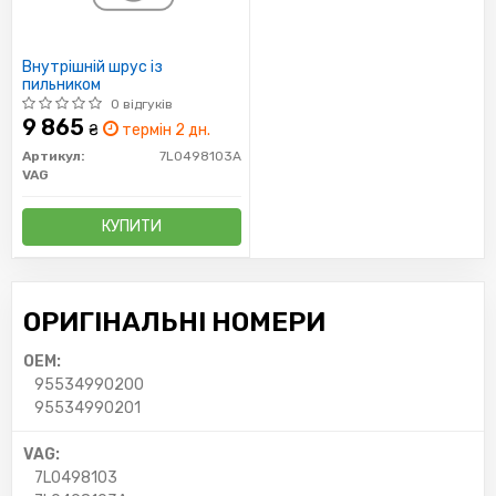
Внутрішній шрус із
пильником
0 відгуків
9 865
₴
термін 2 дн.
Артикул:
7L0498103A
VAG
КУПИТИ
ОРИГІНАЛЬНІ НОМЕРИ
OEM:
95534990200
95534990201
VAG:
7L0498103