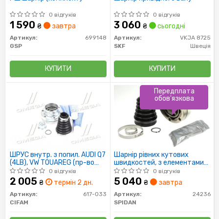
0 відгуків
0 відгуків
1 590
3 060
₴
завтра
₴
сьогодні
Артикул:
699148
Артикул:
VKJA 8725
GSP
SKF
Швеція
КУПИТИ
КУПИТИ
Передплата
обов'язкова
ШРУС внутр. з попил. AUDI Q7
Шарнір рівних кутових
(4LB), VW TOUAREG (пр-во
швидкостей, з елементами
Cifam)
монтажу
0 відгуків
0 відгуків
2 005
5 040
₴
термін 2 дн.
₴
завтра
Артикул:
617-033
Артикул:
24236
CIFAM
SPIDAN