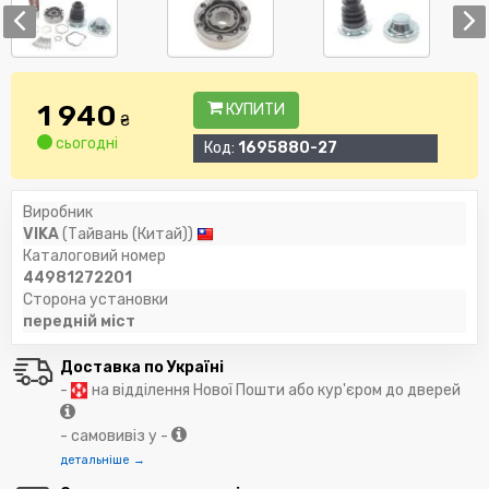
1 940
КУПИТИ
₴
сьогодні
Код:
1695880-27
Виробник
VIKA
(Тайвань (Китай))
Каталоговий номер
44981272201
Сторона установки
передній міст
Доставка по Україні
-
на відділення Нової Пошти або кур'єром до дверей
- самовивіз у -
детальніше →