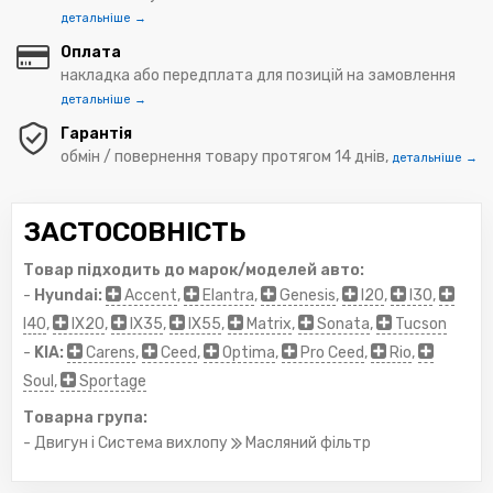
детальніше →
Оплата
накладка або передплата для позицій на замовлення
детальніше →
Гарантія
обмін / повернення товару протягом 14 днів,
детальніше →
ЗАСТОСОВНІСТЬ
Товар підходить до марок/моделей авто:
-
Hyundai:
Accent
,
Elantra
,
Genesis
,
I20
,
I30
,
I40
,
IX20
,
IX35
,
IX55
,
Matrix
,
Sonata
,
Tucson
-
KIA:
Carens
,
Ceed
,
Optima
,
Pro Ceed
,
Rio
,
Soul
,
Sportage
Товарна група:
- Двигун і Система вихлопу
Масляний фільтр