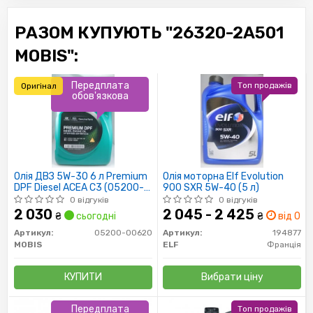
РАЗОМ КУПУЮТЬ "26320-2A501
MOBIS":
Передплата
Топ продажів
Оригінал
обов'язкова
Олія ДВЗ 5W-30 6 л Premium
Олія моторна Elf Evolution
DPF Diesel ACEA C3 (05200-
900 SXR 5W-40 (5 л)
00620) Mobis
0 відгуків
0 відгуків
2 030
2 045 - 2 425
₴
сьогодні
₴
від 0 дн
Артикул:
05200-00620
Артикул:
194877
MOBIS
ELF
Франція
КУПИТИ
Вибрати ціну
Передплата
Топ продажів