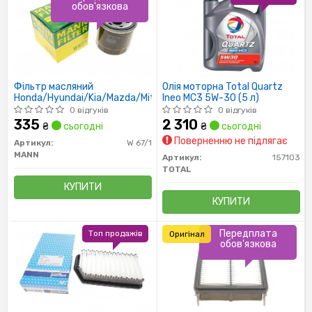
обов'язкова
Фільтр масляний
Олія моторна Total Quartz
Honda/Hyundai/Kia/Mazda/Mitsubishi/Subaru
Ineo MC3 5W-30 (5 л)
0 відгуків
0 відгуків
335
2 310
₴
сьогодні
₴
сьогодні
Поверненню не підлягає
Артикул:
W 67/1
MANN
Артикул:
157103
TOTAL
КУПИТИ
КУПИТИ
Передплата
Топ продажів
Оригінал
обов'язкова