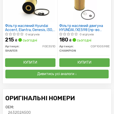
Фільтр масляний Hyundai
Фільтр масляний двигуна
Accent, Elantra, Genesis, I30,
HYUNDAI /XE598 (пр-во
I40, IX35, Tucson, Matrix
CHAMPION)
0 відгуків
0 відгуків
215
180
₴
сьогодні
₴
сьогодні
Артикул:
FOE351D
Артикул:
COF100598E
SHAFER
CHAMPION
КУПИТИ
КУПИТИ
Дивитись усі аналоги ↓
ОРИГІНАЛЬНІ НОМЕРИ
OEM:
263202A500