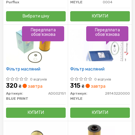
Purflux
MEYLE
0004
Вибрати ціну
КУПИТИ
Передплата
Передплата
обов'язкова
обов'язкова
Фільтр масляний
Фільтр масляний
0 відгуків
0 відгуків
320
315
₴
завтра
₴
завтра
Артикул:
ADG02151
Артикул:
28143220000
BLUE PRINT
MEYLE
КУПИТИ
КУПИТИ