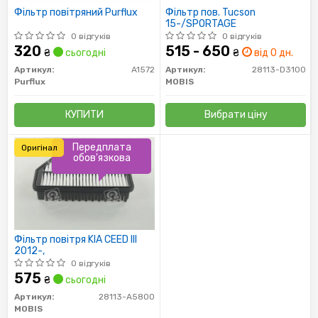
Фільтр повітряний Purflux
Фільтр пов. Tucson
15-/SPORTAGE
0 відгуків
0 відгуків
320
515 - 650
₴
сьогодні
₴
від 0 дн.
Артикул:
A1572
Артикул:
28113-D3100
Purflux
MOBIS
КУПИТИ
Вибрати ціну
Передплата
Оригінал
обов'язкова
Фільтр повітря KIA CEED III
2012-,
0 відгуків
575
₴
сьогодні
Артикул:
28113-A5800
MOBIS