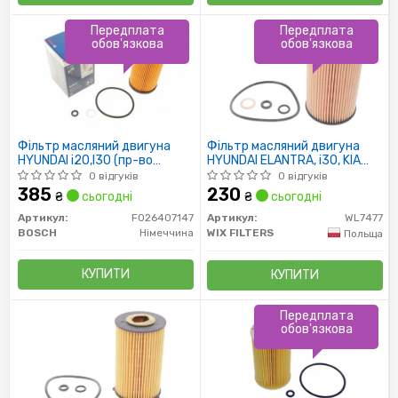
Передплата
Передплата
обов'язкова
обов'язкова
Фільтр масляний двигуна
Фільтр масляний двигуна
HYUNDAI i20,I30 (пр-во
HYUNDAI ELANTRA, i30, KIA
Bosch)
SOUL, CEED WL7477/OE674/5
0 відгуків
0 відгуків
(пр-во WIX-Filtron)
385
230
₴
сьогодні
₴
сьогодні
Артикул:
F026407147
Артикул:
WL7477
BOSCH
Німеччина
WIX FILTERS
Польща
КУПИТИ
КУПИТИ
Передплата
обов'язкова