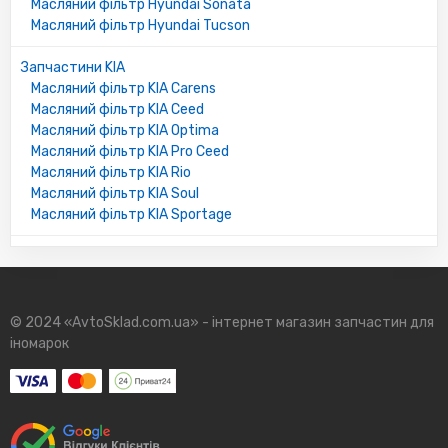
Масляний фільтр Hyundai Sonata
Масляний фільтр Hyundai Tucson
Запчастини KIA
Масляний фільтр KIA Carens
Масляний фільтр KIA Ceed
Масляний фільтр KIA Optima
Масляний фільтр KIA Pro Ceed
Масляний фільтр KIA Rio
Масляний фільтр KIA Soul
Масляний фільтр KIA Sportage
© 2024 «AvtoSklad.com.ua» - інтернет магазин запчастин для
іномарок