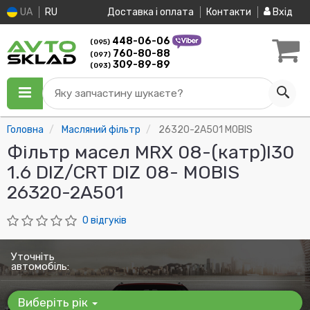
UA
RU
Доставка і оплата
Контакти
Вхід
448-06-06
(095)
760-80-88
(097)
309-89-89
(093)
Яку запчастину шукаєте?
Головна
Масляний фільтр
26320-2A501 MOBIS
Фільтр масел MRX 08-(катр)I30
1.6 DIZ/CRT DIZ 08- MOBIS
26320-2A501
0 відгуків
Уточніть
автомобіль:
Виберіть рік