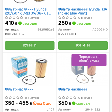
Фільтр масляний Hyundai
Фільтр масляний Hyundai, KIA
i20/i30 1.6CRDI 09/08- Kia
(пр-во Blue Print)
Soul 1.6CRDI 02/09-,Sportage
0 відгуків
0 відгуків
1.7CRDI 02/11-
410
250
₴
сьогодні
₴
сьогодні
Артикул:
E825HD265
Артикул:
ADG02140
HENGST FILTER
BLUE PRINT
КУПИТИ
КУПИТИ
Передплата
обов'язкова
Фільтр масляний
Фільтр масляний
0 відгуків
0 відгуків
350 - 455
360
₴
від 0 дн.
₴
сьогодні
Артикул:
L409
Артикул:
28-14 322