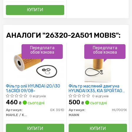
КУПИТИ
АНАЛОГИ "26320-2A501 MOBIS":
Передплата
Передплата
обов'язкова
обов'язкова
Фільтр олії HYUNDAI i20/i30
Фільтр масляний двигуна
1.6CRDI 09/08-
HYUNDAI IX35, KIA SPORTAGE
III, IV 1.7 CRDI 10- (пр-во MANN)
0 відгуків
0 відгуків
460
500
₴
сьогодні
₴
сьогодні
Артикул:
OX 351D
Артикул:
HU7001X
MAHLE / KNECHT
MANN
КУПИТИ
КУПИТИ